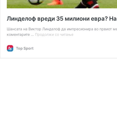
Линделоф вреди 35 милиони евра? Н
Шансата на Виктор Линделоф да импресионира во првиот меч
Линделоф
коментарите …
Продолжи со читање
вреди
35
Top Sport
милиони
евра?
Навистина?