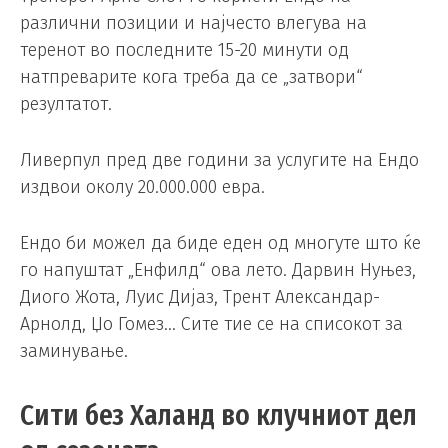
различни позиции и најчесто влегува на
теренот во последните 15-20 минути од
натпреварите кога треба да се „затвори“
резултатот.
Ливерпул пред две години за услугите на Ендо
издвои околу 20.000.000 евра.
Ендо би можел да биде еден од многуте што ќе
го напуштат „Енфилд“ ова лето. Дарвин Нуњез,
Диого Жота, Луис Дијаз, Трент Александар-
Арнолд, Џо Гомез… Сите тие се на списокот за
заминување.
Сити без Халанд во клучниот дел