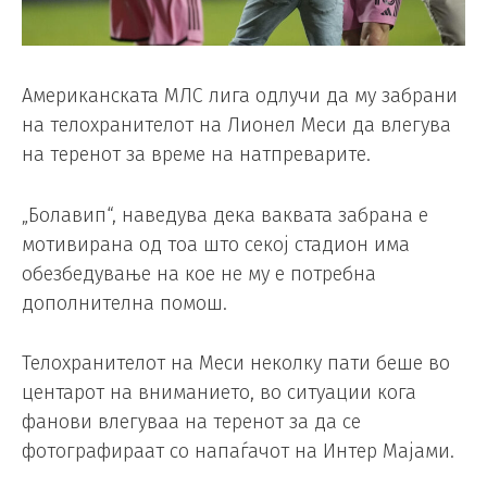
Американската МЛС лига одлучи да му забрани
на телохранителот на Лионел Меси да влегува
на теренот за време на натпреварите.
„Болавип“, наведува дека ваквата забрана е
мотивирана од тоа што секој стадион има
обезбедување на кое не му е потребна
дополнителна помош.
Телохранителот на Меси неколку пати беше во
центарот на вниманието, во ситуации кога
фанови влегуваа на теренот за да се
фотографираат со напаѓачот на Интер Мајами.