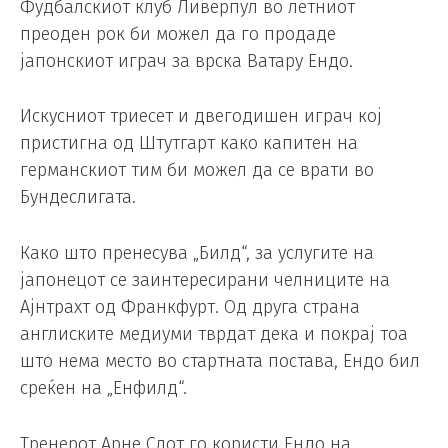
Фудбалскиот клуб Ливерпул во летниот
преоден рок би можел да го продаде
јапонскиот играч за врска Ватару Ендо.
Искусниот триесет и двегодишен играч кој
пристигна од Штутгарт како капитен на
германскиот тим би можел да се врати во
Бундеслигата.
Како што пренесува „Билд“, за услугите на
јапонецот се заинтересирани челниците на
Ајнтрахт од Франкфурт. Од друга страна
англиските медиуми тврдат дека и покрај тоа
што нема место во стартната постава, Ендо бил
среќен на „Енфилд“.
Тренерот Арне Слот го користи Ендо на