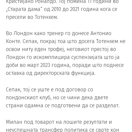
Кристијано Роналдо. Тој помина 11 години во
„Старата дама“ од 2010 до 2021 година кога се
пресели во Тотенхем.
Во Лондон како тренер го донесе Антонио
Конте. Сепак, покрај тоа што досега Тотенхем не
освои ниту еден трофеј, неговиот престој во
Лондон го искомплицира суспензијата што ја
доби во март 2023 година, поради што поднесе
оставка од директорската функција.
Сепак, тој се уште е под договор со
лондонскиот клуб, но се чини дека двете
страни одамна се подготвени да се разделат.
Милан под товарот на лошите резултати и
неуспешната трансфер политика се сврте кон