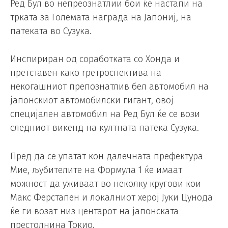
Ред Бул во непреознатлии бои ќе настапи на
трката за Големата награда на Јапониј, на
патеката во Сузука.
Инспириран од соработката со Хонда и
претставен како rретроспектива на
некогашниот препознатлив бел автомобил на
јапонскиот автомобилски гигант, овој
специјален автомобил на Ред Бул ќе се вози
следниот викенд на култната патека Сузука.
Пред да се упатат кон далечната префектура
Мие, љубителите на Формула 1 ќе имаат
можност да уживаат во неколку кругови кои
Макс Ферстапен и локалниот херој Јуки Цунода
ќе ги возат низ центарот на јапонската
престолнина Токио.