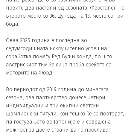
првите два настапи од сезоната, Ферстапен на
второто место со 36, Цунода на 13. место со три
бода.
Оваа 2025 година е последна во
седумгодишната исклучително успешна
соработка помеѓу Ред Бул и Хонда, по што
австрискиот тим ќе си ја проба среќата со
моторите на Форд.
Во периодот од 2019 година до минатата
сезона, ова партнерство донесе четири
индивидуални и три екипни светски
шампионски титули, кои тешко ќе се повторат,
па гостувањето во Јапонија е и совршена
можност за двете страни да го прослават