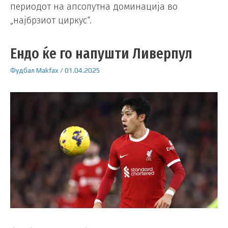
периодот на апсолутна доминација во
„најбрзиот циркус“.
Ендо ќе го напушти Ливерпул
Фудбал
Makfax
/
01.04.2025