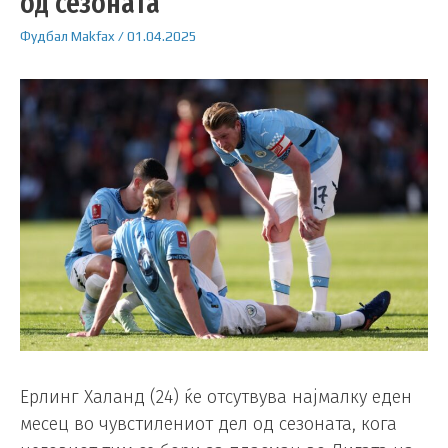
од сезоната
Фудбал
Makfax
/
01.04.2025
Ерлинг Халанд (24) ќе отсутвува најмалку еден
месец во чувстилениот дел од сезоната, кога