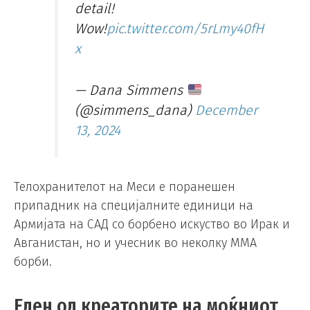
detail!
Wow!
pic.twitter.com/5rLmy40fH
x
— Dana Simmens
(@simmens_dana)
December
13, 2024
Телохранителот на Меси е поранешен
припадник на специјалните единици на
Армијата на САД со борбено искуство во Ирак и
Авганистан, но и учесник во неколку ММА
борби.
Еден од креаторите на моќниот