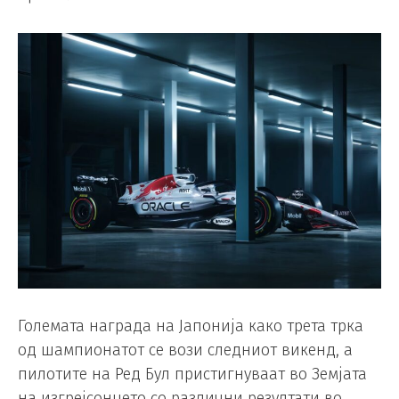
Големата награда на Јапонија како трета трка
од шампионатот се вози следниот викенд, а
пилотите на Ред Бул пристигнуваат во Земјата
на изгрејсонцето со различни резултати во