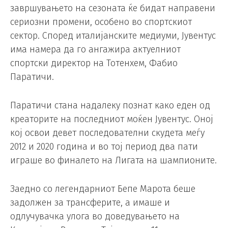
завршувањето на сезоната ќе бидат направени
сериозни промени, особено во спортскиот
сектор. Според италијанските медиуми, Јувентус
има намера да го ангажира актуелниот
спортски директор на Тотенхем, Фабио
Паратичи.
Паратичи стана надалеку познат како еден од
креаторите на последниот моќен Јувентус. Оној
кој освои девет последователни скудета меѓу
2012 и 2020 година и во тој период два пати
играше во финалето на Лигата на шампионите.
Заедно со легендарниот Бепе Марота беше
задолжен за трансферите, а имаше и
одлучувачка улога во доведувањето на