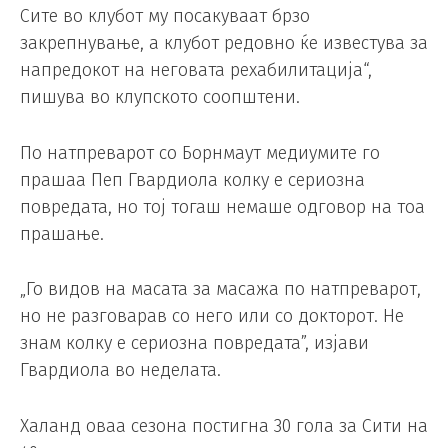
Сите во клубот му посакуваат брзо
закрепнување, а клубот редовно ќе известува за
напредокот на неговата рехабилитација“,
пишува во клупското соопштени.
По натпреварот со Борнмаут медиумите го
прашаа Пеп Гвардиола колку е сериозна
повредата, но тој тогаш немаше одговор на тоа
прашање.
„Го видов на масата за масажа по натпреварот,
но не разговарав со него или со докторот. Не
знам колку е сериозна повредата”, изјави
Гвардиола во неделата.
Халанд оваа сезона постигна 30 гола за Сити на