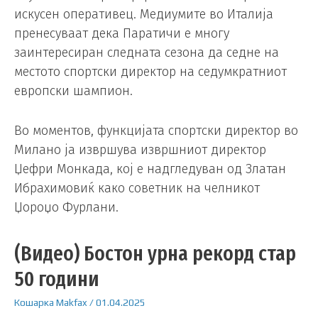
искусен оперативец. Медиумите во Италија
пренесуваат дека Паратичи е многу
заинтересиран следната сезона да седне на
местото спортски директор на седумкратниот
европски шампион.
Во моментов, функцијата спортски директор во
Милано ја извршува извршниот директор
Џефри Монкада, кој е надгледуван од Златан
Ибрахимовиќ како советник на челникот
Џороџо Фурлани.
(Видео) Бостон урна рекорд стар
50 години
Кошарка
Makfax
/
01.04.2025