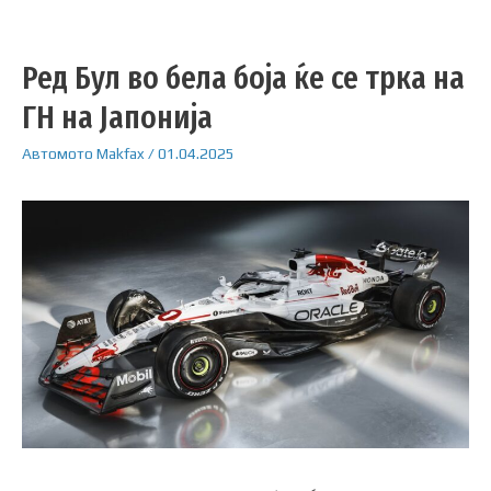
Ред Бул во бела боја ќе се трка на
ГН на Јапонија
Автомото
Makfax
/
01.04.2025