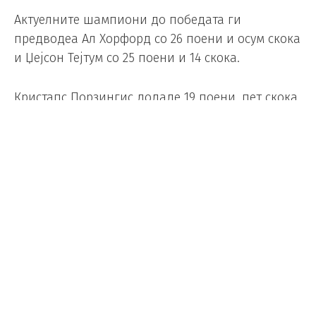
Актуелните шампиони до победата ги
предводеа Ал Хорфорд со 26 поени и осум скока
и Џејсон Тејтум со 25 поени и 14 скока.
Кристапс Порзингис додаде 19 поени, пет скока
и пет асистенции, Џру Холидеј имаше 18 поени
и по седум скока и асистенции, а Дерик Вајт
имаше 14 поени, 10 асистенции и осум скока.
Бостон го надмина претходниот рекорд на
франшизата поставен во февруари 1973 година
со победи против Јута, Портланд, Сакраменто,
Феникс, Сан Антонио и Мемфис.
Таа серија, исто така, му помогна на Бостон да
постави нов рекорд во франшизата од 32