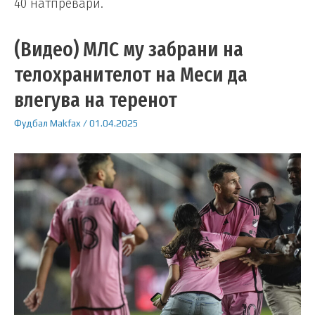
40 натпревари.
(Видео) МЛС му забрани на
телохранителот на Меси да
влегува на теренот
Фудбал
Makfax
/
01.04.2025