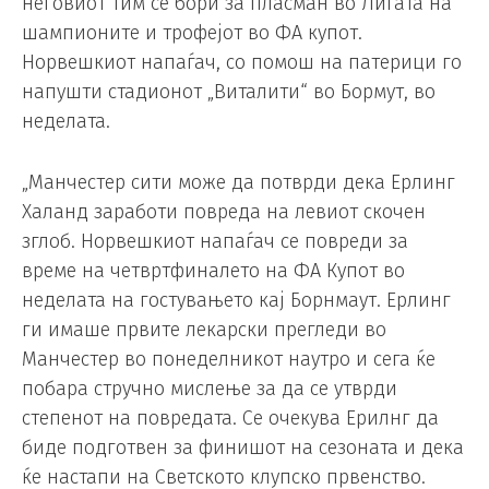
неговиот тим се бори за пласман во Лигата на
шампионите и трофејот во ФА купот.
Норвешкиот напаѓач, со помош на патерици го
напушти стадионот „Виталити“ во Бормут, во
неделата.
„Манчестер сити може да потврди дека Ерлинг
Халанд заработи повреда на левиот скочен
зглоб. Норвешкиот напаѓач се повреди за
време на четвртфиналето на ФА Купот во
неделата на гостувањето кај Борнмаут. Ерлинг
ги имаше првите лекарски прегледи во
Манчестер во понеделникот наутро и сега ќе
побара стручно мислење за да се утврди
степенот на повредата. Се очекува Ерилнг да
биде подготвен за финишот на сезоната и дека
ќе настапи на Светското клупско првенство.