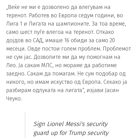
„Веќе не ми е дозволено да влегувам на
теренот. Работев во Европа седум години, во
Лига 1 и Лигата на шампионите. За тоа време,
само шест луѓе влегоа на теренот. Откако
дојдов во САД, имаше 16 обиди за само 20
месеци. Овде постои голем проблем. Проблемот
не сум јас. Дозволите ми да му помогнам на
Лео. Ја сакам МЛС, но мораме да работиме
заедно. Сакам да помагам. Не сум подобар од
никого, но имам искуство од Европа. Секако ја
разбирам одлуката на лигата“, изјави Јасин
Чеуко.
Sign Lionel Messi's security
guard up for Trump security