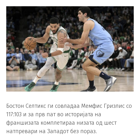
Бостон Селтикс ги совладаа Мемфис Гризлис со
117:103 и за прв пат во историјата на
франшизата комплетираа низата од шест
натпревари на Западот без пораз.