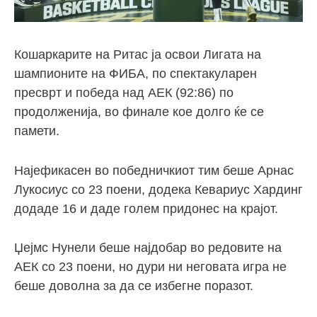
Кошаркарите на Ритас ја освои Лигата на
шампионите на ФИБА, по спектакуларен
пресврт и победа над АЕК (92:86) по
продолженија, во финале кое долго ќе се
памети.
Најефикасен во победничкиот тим беше Арнас
Лукосиус со 23 поени, додека Кевариус Хардинг
додаде 16 и даде голем придонес на крајот.
Џејмс Нунели беше најдобар во редовите на
АЕК со 23 поени, но дури ни неговата игра не
беше доволна за да се избегне поразот.