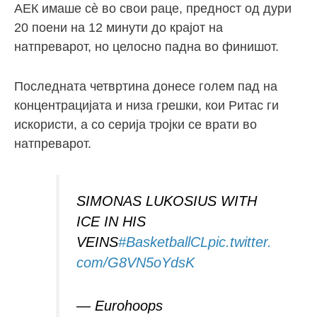
АЕК имаше сè во свои раце, предност од дури
20 поени на 12 минути до крајот на
натпреварот, но целосно падна во финишот.
Последната четвртина донесе голем пад на
концентрацијата и низа грешки, кои Ритас ги
искористи, а со серија тројки се врати во
натпреварот.
SIMONAS LUKOSIUS WITH
ICE IN HIS
VEINS
#BasketballCL
pic.twitter.
com/G8VN5oYdsK
— Eurohoops