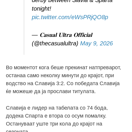
tonight!
pic.twitter.com/eWsPRjQO8p
— 𝐂𝐚𝐬𝐮𝐚𝐥 𝐔𝐥𝐭𝐫𝐚 𝐎𝐟𝐟𝐢𝐜𝐢𝐚𝐥
(@thecasualultra)
May 9, 2026
Во моментот кога беше прекинат натпреварот,
останаа само неколку минути до крајот, при
водство на Славија 3:2. Со победата Славија
ќе можеше да ја прослави титулата.
Славија е лидер на табелата со 74 бода,
додека Спарта е втора со осум помалку.
Остануваат уште три кола до крајот на
сезоната.