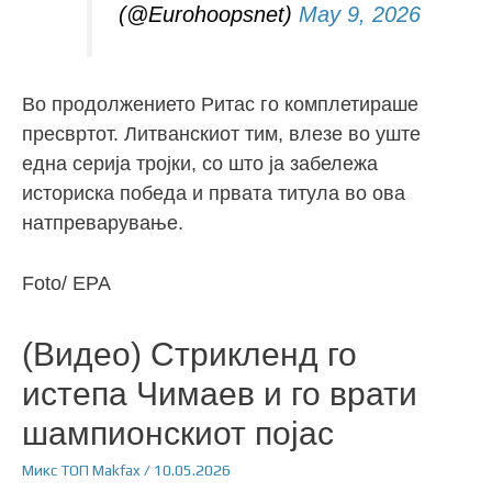
(@Eurohoopsnet)
May 9, 2026
Во продолжението Ритас го комплетираше
пресвртот. Литванскиот тим, влезе во уште
една серија тројки, со што ја забележа
историска победа и првата титула во ова
натпреварување.
Foto/ EPA
(Видео) Стрикленд го
истепа Чимаев и го врати
шампионскиот појас
Микс
ТОП
Makfax
/
10.05.2026