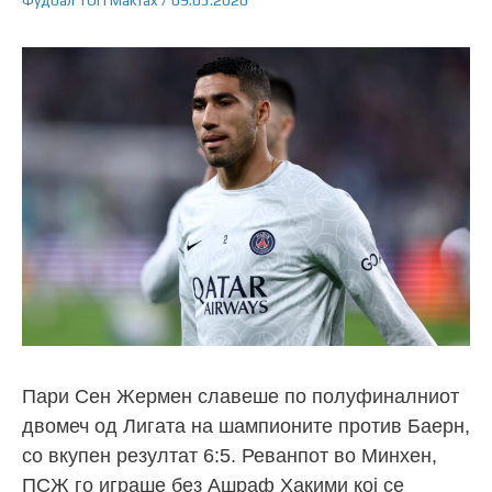
Фудбал
ТОП
Makfax
/
09.05.2026
Пари Сен Жермен славеше по полуфиналниот
двомеч од Лигата на шампионите против Баерн,
со вкупен резултат 6:5. Реванпот во Минхен,
ПСЖ го играше без Ашраф Хакими кој се