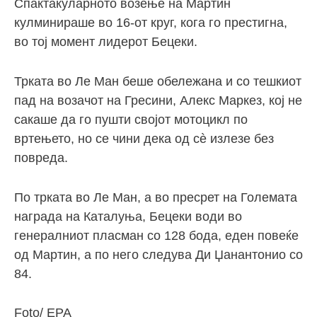
Спактакуларното возење на Мартин
кулминираше во 16-от круг, кога го престигна,
во тој момент лидерот Бецеки.
Трката во Ле Ман беше обележана и со тешкиот
пад на возачот на Гресини, Алекс Маркез, кој не
сакаше да го пушти својот мотоцикл по
вртењето, но се чини дека од сè излезе без
повреда.
По трката во Ле Ман, а во пресрет на Големата
награда на Каталуња, Бецеки води во
генералниот пласман со 128 бода, еден повеќе
од Мартин, а по него следува Ди Џанантонио со
84.
Foto/ EPA