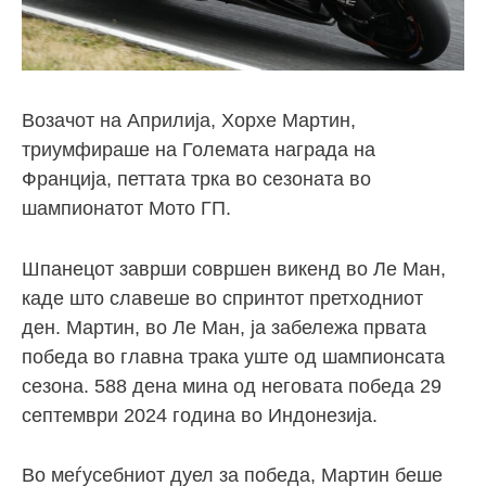
Возачот на Априлија, Хорхе Мартин,
триумфираше на Големата награда на
Франција, петтата трка во сезоната во
шампионатот Мото ГП.
Шпанецот заврши совршен викенд во Ле Ман,
каде што славеше во спринтот претходниот
ден. Мартин, во Ле Ман, ја забележа првата
победа во главна трака уште од шампионсата
сезона. 588 дена мина од неговата победа 29
септември 2024 година во Индонезија.
Во меѓусебниот дуел за победа, Мартин беше