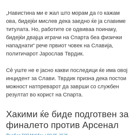
„Навистина ми е жал што морам да го кажам
ова, бидејќи мислев дека заедно ќе ја славиме
титулата. Но, работите се одвиваа поинаку,
бидејќи двајца играчи на Спарта беа физички
нападнати“ рече првиот човек на Славија,
политичарот Јарослав Тврдик.
Сè уште не е јасно какви последици ќе има овој
инцидент за Слави. Тврдик призна дека постои
можност натпреварот да заврши со службен
резултат во корист на Спарта.
Хакими ќе биде подготвен за
финалето против Арсенал