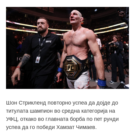
Шон Стрикленд повторно успеа да дојде до
титулата шампион во средна категорија на
УФЦ, откако во главната борба по пет рунди
успеа да го победи Хамзат Чимаев.