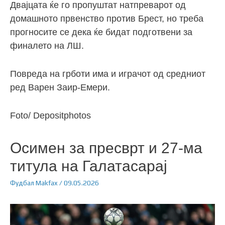
Двајцата ќе го пропуштат натпреварот од
домашното првенство против Брест, но треба
прогносите се дека ќе бидат подготвени за
финалето на ЛШ.
Повреда на грботи има и играчот од средниот
ред Варен Заир-Емери.
Foto/ Depositphotos
Осимен за пресврт и 27-ма
титула на Галатасарај
Фудбал
Makfax
/
09.05.2026