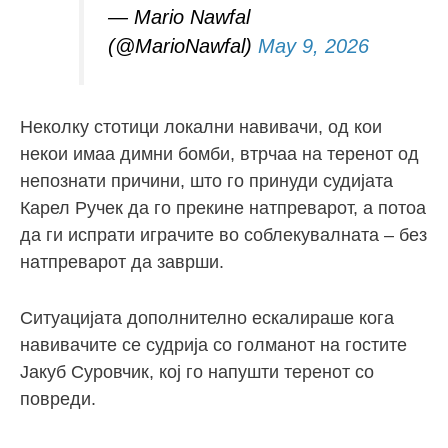
— Mario Nawfal
(@MarioNawfal)
May 9, 2026
Неколку стотици локални навивачи, од кои
некои имаа димни бомби, втрчаа на теренот од
непознати причини, што го принуди судијата
Карел Ручек да го прекине натпреварот, а потоа
да ги испрати играчите во соблекувалната – без
натпреварот да заврши.
Ситуацијата дополнително ескалираше кога
навивачите се судрија со голманот на гостите
Јакуб Суровчик, кој го напушти теренот со
повреди.