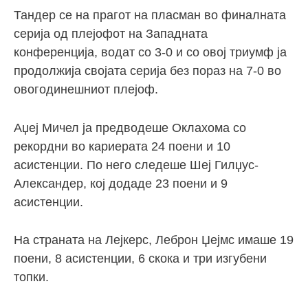
Тандер се на прагот на пласман во финалната
серија од плејофот на Западната
конференција, водат со 3-0 и со овој триумф ја
продолжија својата серија без пораз на 7-0 во
овогодинешниот плејоф.
Аџеј Мичел ја предводеше Оклахома со
рекордни во кариерата 24 поени и 10
асистенции. По него следеше Шеј Гилџус-
Александер, кој додаде 23 поени и 9
асистенции.
На страната на Лејкерс, Леброн Џејмс имаше 19
поени, 8 асистенции, 6 скока и три изгубени
топки.