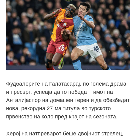
Фудбалерите на Галатасарај, по голема драма
и пресврт, успеаја да го победат тимот на
Анталијаспор на домашен терен и да обезбедат
нова, рекордна 27-ма титула во турското
првенство на коло пред крајот на сезоната.
Херој на натпреварот беше двојниот стрелец,