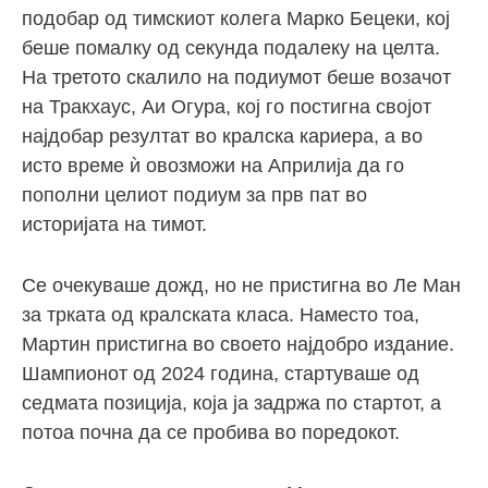
подобар од тимскиот колега Марко Бецеки, кој
беше помалку од секунда подалеку на целта.
На третото скалило на подиумот беше возачот
на Тракхаус, Аи Огура, кој го постигна својот
најдобар резултат во кралска кариера, а во
исто време ѝ овозможи на Априлија да го
пополни целиот подиум за прв пат во
историјата на тимот.
Се очекуваше дожд, но не пристигна во Ле Ман
за трката од кралската класа. Наместо тоа,
Мартин пристигна во своето најдобро издание.
Шампионот од 2024 година, стартуваше од
седмата позиција, која ја задржа по стартот, а
потоа почна да се пробива во поредокот.