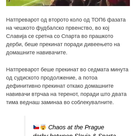
Натпреварот од второто коло од ТОП6 фазата
на чешкото фудбалско првенство, во кој
Славија се сретна со Спарта во прашкото
дерби, беше прекинат поради дивеењето на
домашните навивачите.
Натпреварот беше прекинат во седмата минута
од судиското продолжение, а потоа
дефинитивно прекинат откако домашните
навивачи втрчаа на теренот, поради што двата
тима веднаш заминаа во соблекувалните.
Chaos at the Prague
derby between Slavia & Sparta