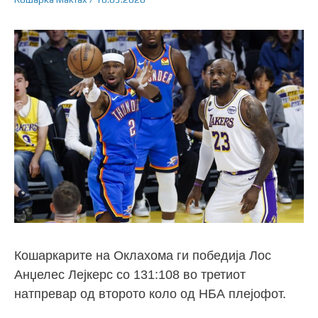
Кошаркарите на Оклахома ги победија Лос
Анџелес Лејкерс со 131:108 во третиот
натпревар од второто коло од НБА плејофот.