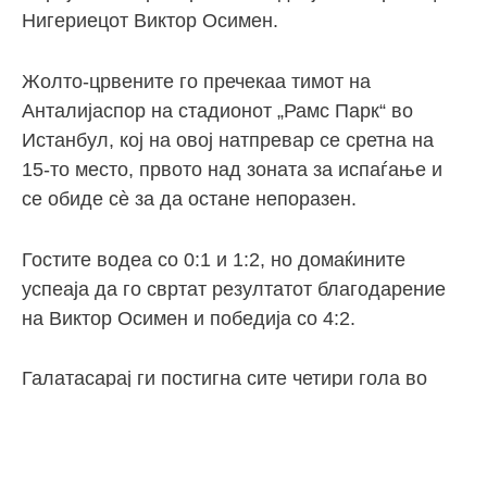
Нигериецот Виктор Осимен.
Жолто-црвените го пречекаа тимот на
Анталијаспор на стадионот „Рамс Парк“ во
Истанбул, кој на овој натпревар се сретна на
15-то место, првото над зоната за испаѓање и
се обиде сè за да остане непоразен.
Гостите водеа со 0:1 и 1:2, но домаќините
успеаја да го свртат резултатот благодарение
на Виктор Осимен и победија со 4:2.
Галатасарај ги постигна сите четири гола во
второто полувреме.
Стрелци беа Марио Лемина во 56-та минута,