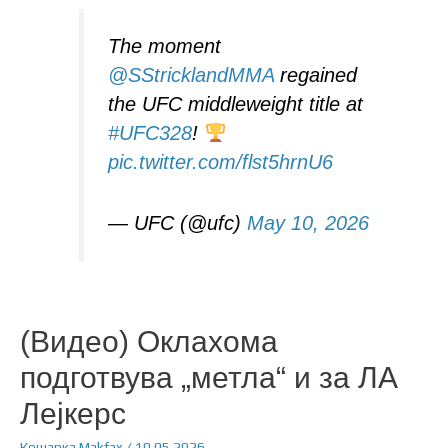
The moment
@SStricklandMMA
regained
the UFC middleweight title at
#UFC328
!
pic.twitter.com/flst5hrnU6
— UFC (@ufc)
May 10, 2026
(Видео) Оклахома
подготвува „метла“ и за ЛА
Лејкерс
Кошарка
Makfax
/
10.05.2026