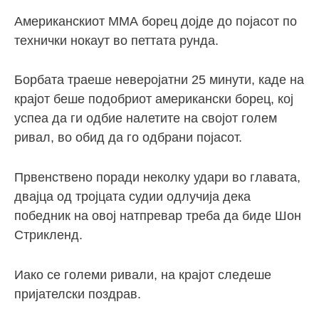
Американскиот ММА борец дојде до појасот по
технички нокаут во петтата рунда.
Борбата траеше неверојатни 25 минути, каде на
крајот беше подобриот американски борец, кој
успеа да ги одбие налетите на својот голем
ривал, во обид да го одбрани појасот.
Првенствено поради неколку удари во главата,
двајца од тројцата судии одлучија дека
победник на овој натпревар треба да биде Шон
Стрикленд.
Иако се големи ривали, на крајот следеше
пријателски поздрав.