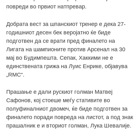
повреди во првиот натпревар.
Добрата вест за шпанскиот тренер е дека 27-
годишниот десен бек веројатно ќе биде
подготвен да се врати пред финалето на
Лигата на шампионите против Арсенал на 30
мај во Будимпешта. Сепак, Хаккими не е
единствената грижа на Луис Енрике, објавува
„RMC“.
Прашање е дали рускиот голман Матвеј
Сафонов, кој стоеше меѓу стативите во
полуфиналниот двомеч, ќе биде подготвен за
финалето поради повреда на листот, а под знак
прашалник е и вториот голман, Лука Шевалије.