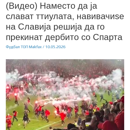
(Видео) Наместо да ја
слават ттиулата, навивачиѕе
на Славија решија да го
прекинат дербито со Спарта
Фудбал
ТОП
Makfax
/
10.05.2026