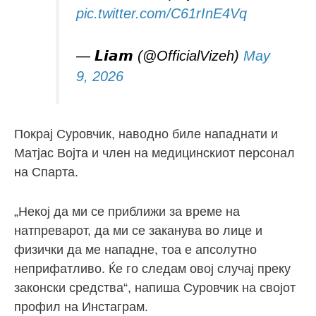
pic.twitter.com/C61rInE4Vq
— 𝙇𝙞𝙖𝙢 (@OfficialVizeh)
May
9, 2026
Покрај Суровчик, наводно биле нападнати и
Матјас Војта и член на медицинскиот персонал
на Спарта.
„Некој да ми се приближи за време на
натпреварот, да ми се заканува во лице и
физички да ме нападне, тоа е апсолутно
неприфатливо. Ќе го следам овој случај преку
законски средства“, напиша Суровчик на својот
профил на Инстаграм.