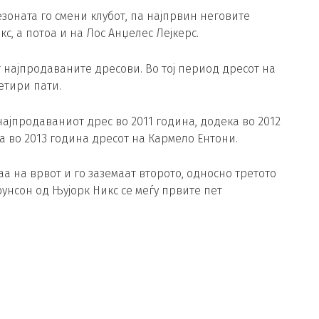
зоната го смени клубот, па најпрвин неговите
, а потоа и на Лос Анџелес Лејкерс.
 најпродаваните дресови. Во тој период дресот на
етири пати.
ајпродаваниот дрес во 2011 година, додека во 2012
а во 2013 година дресот на Кармело Ентони.
аа на врвот и го заземаат второто, односно третото
Брунсон од Њујорк Никс се меѓу првите пет