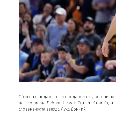
Објавен е податокот за продажба на дресови во 
не се оние на Леброн Џејмс и Стивен Кари. Годин
словенечката ѕвезда Лука Дончиќ.