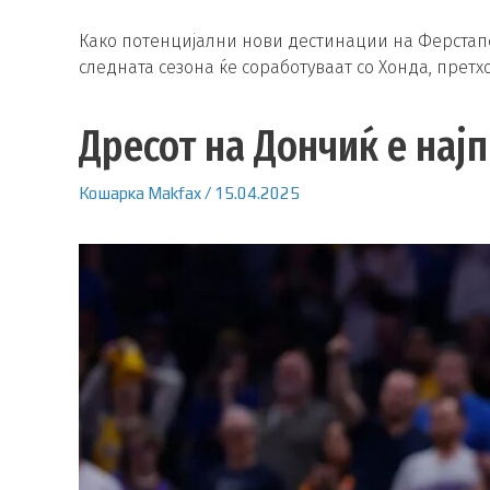
Како потенцијални нови дестинации на Ферстап
следната сезона ќе соработуваат со Хонда, претх
Дресот на Дончиќ е нај
Кошарка
Makfax
/
15.04.2025