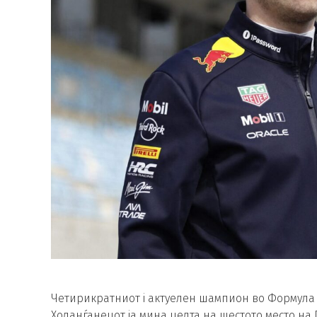
Четирикратниот i актуелен шампион во Формула 
Холанѓанецот ја мина целта на шестото место на 