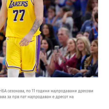
НБА сезонава, по 11 години најпродавани дресови
ава за прв пат најпродаван е дресот на