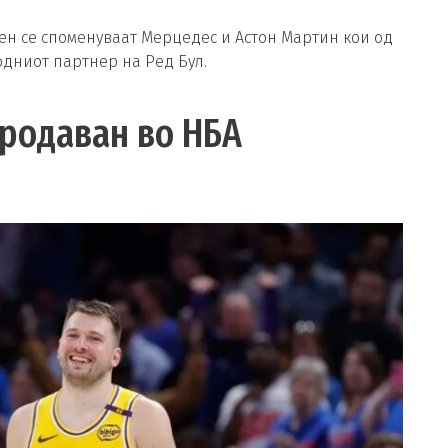
ен се споменуваат Мерцедес и Астон Мартин кои од
одниот партнер на Ред Бул.
продаван во НБА