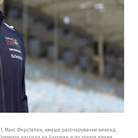
1, Макс Ферстапен, имаше разочарувачки викенд.
Големата награда на Бахреин и по трката изјави