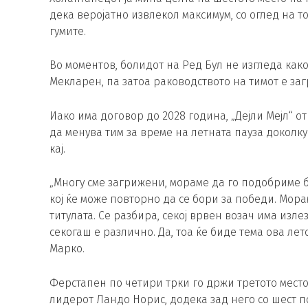
дека веројатно извлекол максимум, со оглед на 
гумите.
Во моментов, болидот на Ред Бул не изгледа как
Мекларен, па затоа раководството на тимот е за
Иако има договор до 2028 година, „Дејли Мејл“ от
да менува тим за време на летната пауза докол
кај.
„Многу сме загрижени, мораме да го подобриме б
кој ќе може повторно да се бори за победи. Мора
титулата. Се разбира, секој врвен возач има изл
секогаш е различно. Да, тоа ќе биде тема ова лет
Марко.
Ферстапен по четири трки го држи третото место
лидерот Ландо Норис, додека зад него со шест п