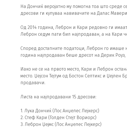
На Дончиќ веројатно му помогна тоа што среде се
дресови ги купуваа навивачите на Далас Маверикс
Од 2014 година, Леброн и Кари редовно ги имаат
Леброн седум пати бил најпродаван, а на Кари ч
Според достапните податоци, Леброн го имаше н
година најпродаван беше дресот на Дерик Роуз, 
Иако не се на првото место, Кари и Леброн остан
место. Џејсон Тејтум од Бостон Селтикс и Џејлен 
продавачи.
Листа на најпродавани 15 дресови:
1. Лука Дончиќ (Лос Анџелес Лејкерс)
2. Стеф Кари (Голден Стејт Вориорс)
3. Леброн Џејмс (Лос Анџелес Лејкерс)