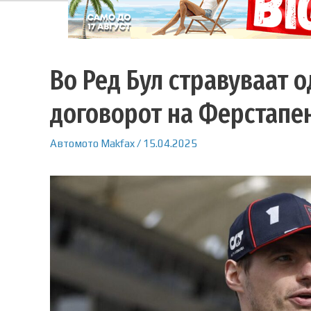
Во Ред Бул стравуваат о
договорот на Ферстапе
Автомото
Makfax
/
15.04.2025