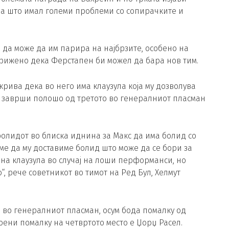
тоа што имал големи проблеми со сопирачките и
о да може да им парира на најбрзите, особено на
грижено дека Ферстапен би можел да бара нов тим.
крива дека во него има клаузула која му дозволува
ку заврши полошо од третото во генералниот пласман
олидот во блиска иднина за Макс да има болид со
ме да му доставиме болид што може да се бори за
езна клаузула во случај на лоши перформанси, но
о“, рече советникот во тимот на Ред Бул, Хелмут
 во генералниот пласман, осум бода помалку од
оени помалку на четвртото место е Џорџ Расел.