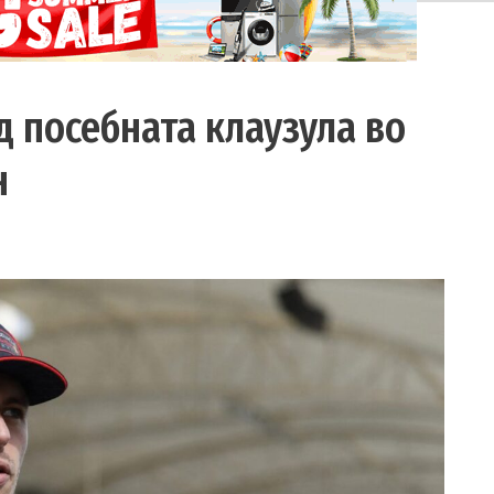
д посебната клаузула во
н