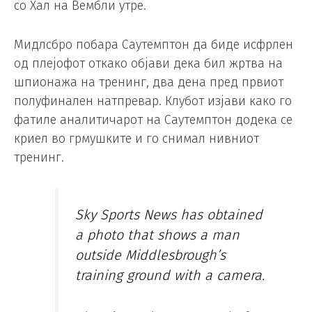
со Хал на Вембли утре.
Мидлсбро побара Саутемптон да биде исфрлен
од плејофот откако објави дека бил жртва на
шпионажа на тренинг, два дена пред првиот
полуфинален натпревар. Клубот изјави како го
фатиле аналитичарот на Саутемптон додека се
криел во грмушките и го снимал нивниот
тренинг.
Sky Sports News has obtained
a photo that shows a man
outside Middlesbrough’s
training ground with a camera.