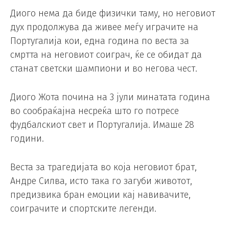
Диого нема да биде физички таму, но неговиот
дух продолжува да живее меѓу играчите на
Португалија кои, една година по веста за
смртта на неговиот соиграч, ќе се обидат да
станат светски шампиони и во негова чест.
Диого Жота почина на 3 јули минатата година
во сообраќајна несреќа што го потресе
фудбалскиот свет и Португалија. Имаше 28
години.
Веста за трагедијата во која неговиот брат,
Андре Силва, исто така го загуби животот,
предизвика бран емоции кај навивачите,
соиграчите и спортските легенди.