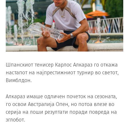
Шпанскиот тенисер Карлос Алкараз го откажа
настапот на најпрестижниот турнир во светот,
Вимблдон.
Алкараз имаше одличен почеток на сезоната,
го освои Австралија Опен, но потоа влезе во
серија на лоши резултати поради повреда на
зглобот.