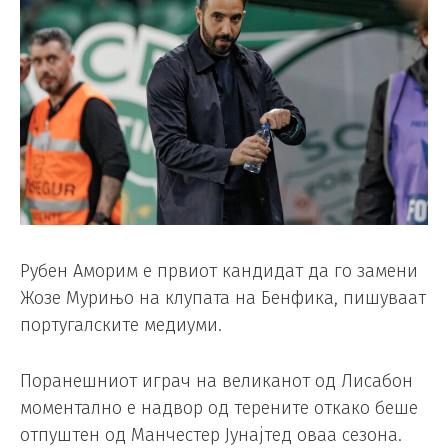
Рубен Аморим е првиот кандидат да го замени
Жозе Мурињо на клупата на Бенфика, пишуваат
португалските медиуми.
Поранешниот играч на великанот од Лисабон
моментално е надвор од терените откако беше
отпуштен од Манчестер Јунајтед оваа сезона.