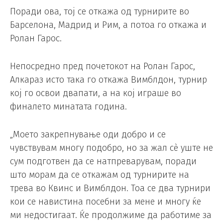
Поради ова, тој се откажа од турнирите во
Барселона, Мадрид и Рим, а потоа го откажа и
Ролан Гарос.
Непосредно пред почетокот на Ролан Гарос,
Алкараз исто така го откажа Вимблдон, турнир
кој го освои двапати, а на кој играше во
финалето минатата година.
„Моето закрепнување оди добро и се
чувствувам многу подобро, но за жал сè уште не
сум подготвен да се натпреварувам, поради
што морам да се откажам од турнирите на
трева во Квинс и Вимблдон. Тоа се два турнири
кои се навистина посебни за мене и многу ќе
ми недостигаат. Ќе продолжиме да работиме за