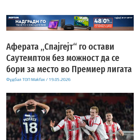
Аферата „Спајгејт“ го остави
Саутемптон без можност да се
бори за место во Премиер лигата
Фудбал
ТОП
Makfax
/
19.05.2026