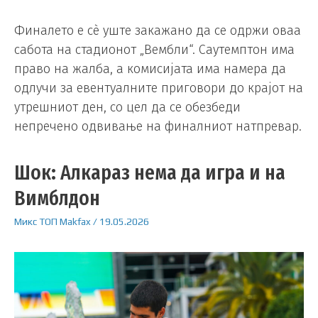
Финалето е сè уште закажано да се одржи оваа
сабота на стадионот „Вембли“. Саутемптон има
право на жалба, а комисијата има намера да
одлучи за евентуалните приговори до крајот на
утрешниот ден, со цел да се обезбеди
непречено одвивање на финалниот натпревар.
Шок: Алкараз нема да игра и на
Вимблдон
Микс
ТОП
Makfax
/
19.05.2026