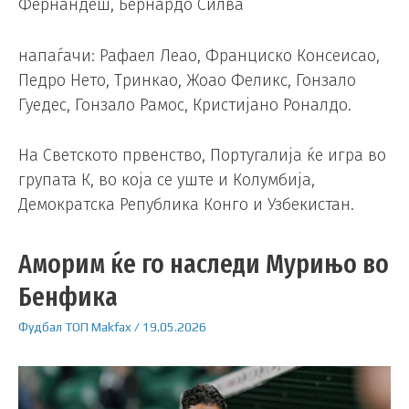
Фернандеш, Бернардо Силва
напаѓачи: Рафаел Леао, Франциско Консеисао,
Педро Нето, Тринкао, Жоао Феликс, Гонзало
Гуедес, Гонзало Рамос, Кристијано Роналдо.
На Светското првенство, Португалија ќе игра во
групата К, во која се уште и Колумбија,
Демократска Република Конго и Узбекистан.
Аморим ќе го наследи Мурињо во
Бенфика
Фудбал
ТОП
Makfax
/
19.05.2026