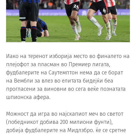
Иако на теренот изборија место во финалето на
плејофот за пласман во Премиер лигата,
фудбалерите на Саутемптон нема да се борат
на Вембли за влез во елитата бидејќи беа
прогласени за виновни во сега веќе познатата
шпионска афера.
Можност да игра во најскапиот меч во светот
(победникот добива 200 милиони фунти),
добија фудбалерите на Мидлзбро. ќе се сретне