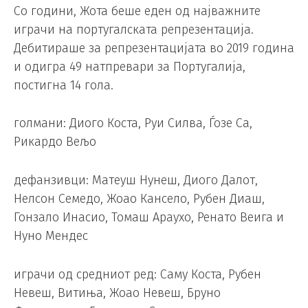
Со години, Жота беше еден од најважните
играчи на португалската репрезентација.
Дебитираше за репрезентацијата во 2019 година
и одигра 49 натпревари за Португалија,
постигна 14 гола.
голмани: Диого Коста, Руи Силва, Ѓозе Са,
Рикардо Вељо
дефанзивци: Матеуш Нунеш, Диого Далот,
Нелсон Семедо, Жоао Кансело, Рубен Диаш,
Гонзало Инасио, Томаш Араухо, Ренато Веига и
Нуно Мендес
играчи од средниот ред: Саму Коста, Рубен
Невеш, Витиња, Жоао Невеш, Бруно