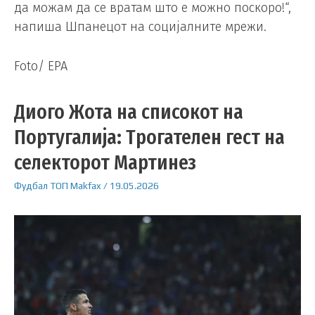
да можам да се вратам што е можно поскоро!“,
напиша Шпанецот на социјалните мрежи.
Foto/ EPA
Диого Жота на списокот на
Португалија: Трогателен гест на
селекторот Мартинез
Фудбал
ТОП
Makfax
/
19.05.2026