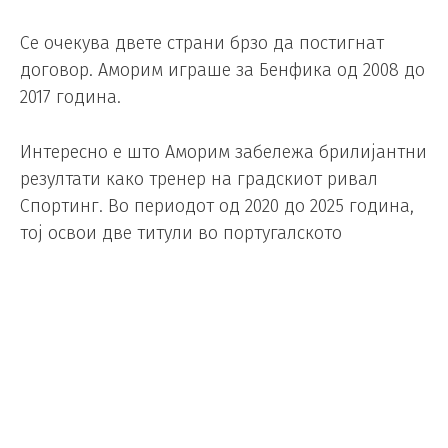
Се очекува двете страни брзо да постигнат
договор. Аморим играше за Бенфика од 2008 до
2017 година.
Интересно е што Аморим забележа брилијантни
резултати како тренер на градскиот ривал
Спортинг. Во периодот од 2020 до 2025 година,
тој освои две титули во португалското
првенство.
Сепак, Аморим не се прослави во Премиер
лигата и по малку повеќе од една година, беше
отпуштен од клупата на Јунајтед.
Foto/ Depositphotos