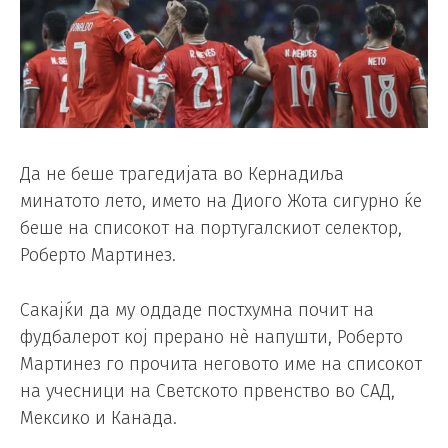
Да не беше трагедијата во Кернадиља
минатото лето, името на Диого Жота сигурно ќе
беше на списокот на португалскиот селектор,
Роберто Мартинез.
Сакајќи да му оддаде постхумна почит на
фудбалерот кој прерано нè напушти, Роберто
Мартинез го прочита неговото име на списокот
на учесници на Светското првенство во САД,
Мексико и Канада.