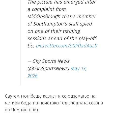
The picture has emerged after
a complaint from
Middlesbrough that a member
of Southampton’s staff spied
on one of their training
sessions ahead of the play-off
tie.
pic.twitter.com/o0P0adAuLb
— Sky Sports News
(@SkySportsNews)
May 13,
2026
Саутемптон беше казнет и со одземање на
четири бода на почетокот од следната сезона
во Чемпионшип.