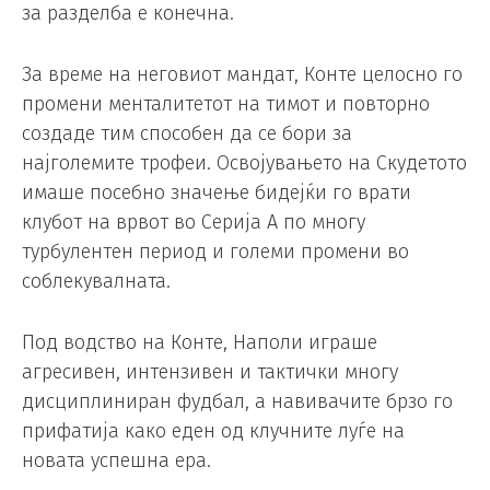
за разделба е конечна.
За време на неговиот мандат, Конте целосно го
промени менталитетот на тимот и повторно
создаде тим способен да се бори за
најголемите трофеи. Освојувањето на Скудетото
имаше посебно значење бидејќи го врати
клубот на врвот во Серија А по многу
турбулентен период и големи промени во
соблекувалната.
Под водство на Конте, Наполи играше
агресивен, интензивен и тактички многу
дисциплиниран фудбал, а навивачите брзо го
прифатија како еден од клучните луѓе на
новата успешна ера.