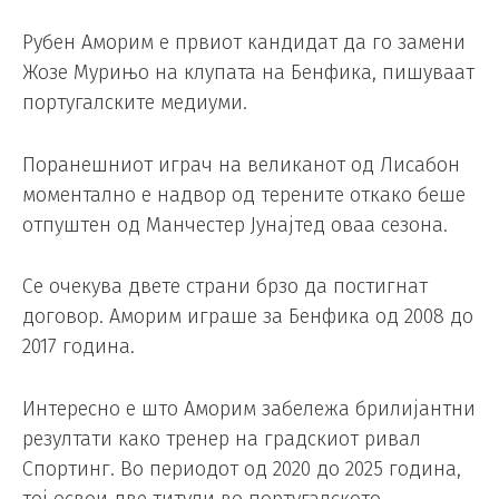
Рубен Аморим е првиот кандидат да го замени
Жозе Мурињо на клупата на Бенфика, пишуваат
португалските медиуми.
Поранешниот играч на великанот од Лисабон
моментално е надвор од терените откако беше
отпуштен од Манчестер Јунајтед оваа сезона.
Се очекува двете страни брзо да постигнат
договор. Аморим играше за Бенфика од 2008 до
2017 година.
Интересно е што Аморим забележа брилијантни
резултати како тренер на градскиот ривал
Спортинг. Во периодот од 2020 до 2025 година,