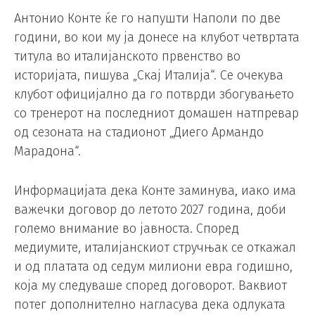
Антонио Конте ќе го напушти Наполи по две
години, во кои му ја донесе на клубот четвртата
титула во италијанското првенство во
историјата, пишува „Скај Италија“. Се очекува
клубот официјално да го потврди збогувањето
со тренерот на последниот домашен натпревар
од сезоната на стадионот „Диего Армандо
Марадона“.
Информацијата дека Конте заминува, иако има
важечки договор до летото 2027 година, доби
големо внимание во јавноста. Според
медиумите, италијанскиот стручњак се откажал
и од платата од седум милиони евра годишно,
која му следуваше според договорот. Ваквиот
потег дополнително нагласува дека одлуката