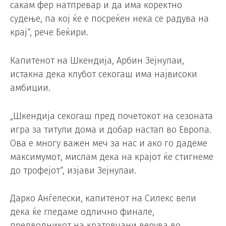
сакам фер натпревар и да има коректно
судење, па кој ќе е посреќен нека се радува на
крај“, рече Беќири.
Капитенот на Шкендија, Арбин Зејнулаи,
истакна дека клубот секогаш има највисоки
амбиции.
„Шкендија секогаш пред почетокот на сезоната
игра за титули дома и добар настап во Европа.
Ова е многу важен меч за нас и ако го дадеме
максимумот, мислам дека на крајот ќе стигнеме
до трофејот“, изјави Зејнулаи.
Дарко Анѓелески, капитенот на Силекс вели
дека ќе гледаме одлично финале,
предводникот на кратовчани верува во