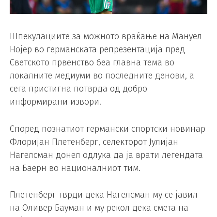
Шпекулациите за можното враќање на Мануел
Нојер во германската репрезентација пред
Светското првенство беа главна тема во
локалните медиуми во последните денови, а
сега пристигна потврда од добро
информирани извори.
Според познатиот германски спортски новинар
Флоријан Плетенберг, селекторот Јулијан
Нагелсман донел одлука да ја врати легендата
на Баерн во националниот тим.
Плетенберг тврди дека Нагелсман му се јавил
на Оливер Бауман и му рекол дека смета на