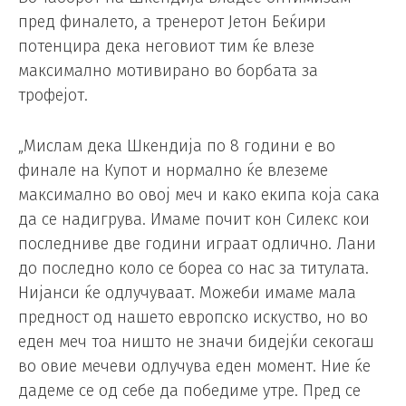
пред финалето, а тренерот Јетон Беќири
потенцира дека неговиот тим ќе влезе
максимално мотивирано во борбата за
трофејот.
„Мислам дека Шкендија по 8 години е во
финале на Купот и нормално ќе влеземе
максимално во овој меч и како екипа која сака
да се надигрува. Имаме почит кон Силекс кои
последниве две години играат одлично. Лани
до последно коло се бореа со нас за титулата.
Нијанси ќе одлучуваат. Можеби имаме мала
предност од нашето европско искуство, но во
еден меч тоа ништо не значи бидејќи секогаш
во овие мечеви одлучува еден момент. Ние ќе
дадеме се од себе да победиме утре. Пред се