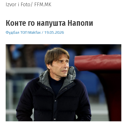
Izvor i Foto/ FFM.MK
Конте го напушта Наполи
Фудбал
ТОП
Makfax
/
19.05.2026