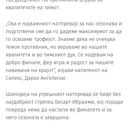
квалитетите на тимот.
„Ова е најважниот натпревар за нас сезонава и
подготвени сме да го дадеме максимумот за да
го освоиме трофејот. Знаеме дека не очекува
тежок противник, но веруваме во нашите
квалитети и во тимскиот дух. Се надевам на
добро финале, фер игра и радост за нашите
навивачи на крајот“, изјави капитенот на
Силекс, Дарко Анѓелески.
Шкендија на утрешниот натпревар ќе биде без
најдобриот стрелец Бесарт Ибраими, кој поради
повреда нема да настапи во финалето и за
него сезоната е завршена.