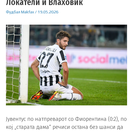
Локатели и Влаховиќ
Фудбал
Makfax
/
19.05.2026
Јувентус по натпреварот со Фиорентина (0:2), по
кој „старата дама“ речиси остана без шанси да