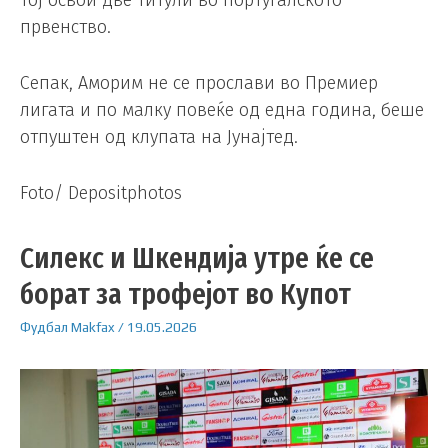
тој освои две титули во португалското
првенство.
Сепак, Аморим не се прослави во Премиер
лигата и по малку повеќе од една година, беше
отпуштен од клупата на Јунајтед.
Foto/ Depositphotos
Силекс и Шкендија утре ќе се
борат за трофејот во Купот
Фудбал
Makfax
/
19.05.2026