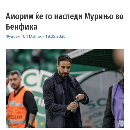
Аморим ќе го наследи Мурињо во
Бенфика
Фудбал
ТОП
Makfax
/
19.05.2026