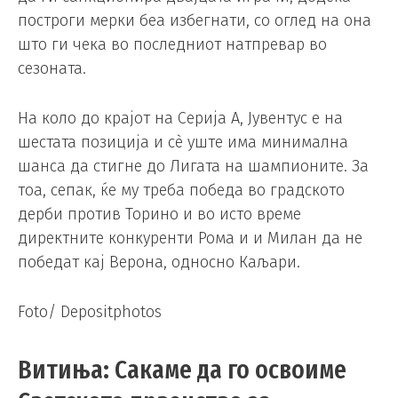
построги мерки беа избегнати, со оглед на она
што ги чека во последниот натпревар во
сезоната.
На коло до крајот на Серија А, Јувентус е на
шестата позиција и сè уште има минимална
шанса да стигне до Лигата на шампионите. За
тоа, сепак, ќе му треба победа во градското
дерби против Торино и во исто време
директните конкуренти Рома и и Милан да не
победат кај Верона, односно Каљари.
Foto/ Depositphotos
Витиња: Сакаме да го освоиме