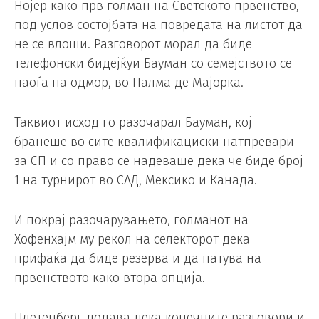
Нојер како прв голман на Светското првенство,
под услов состојбата на повредата на листот да
не се влоши. Разговорот морал да биде
телефонски бидејќуи Бауман со семејството се
наоѓа на одмор, во Палма де Мајорка.
Таквиот исход го разочарал Бауман, кој
бранеше во сите квалификациски натпревари
за СП и со право се надеваше дека че биде број
1 на турнирот во САД, Мексико и Канада.
И покрај разочарувањето, голманот на
Хофенхајм му рекол на селекторот дека
прифаќа да биде резерва и да патува на
првенството како втора опција.
Плетенберг додава дека конечните разговори и