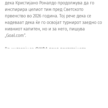
дека Кристијано Роналдо продолжува да го
инспирира целиот тим пред Светското
првенство во 2026 година. Тој рече дека се
надеваат дека ќе го освојат турнирот заедно со
нивниот капитен, но и за него, пишува
„Goal.com“.
Во интервју за ФИФА пред претстојното
првенство, Витиња нагласи колку големо
влијание има Роналдо во соблекувалната. Иако
е близу до крајот на својата кариера и
моментално игра за Ал Наср во Саудиска
Арабија, Роналдо останува клучна фигура во
националниот тим.
Неговото присуство продолжува да ги обликува
амбициите на тимот додека се подготвуваат за