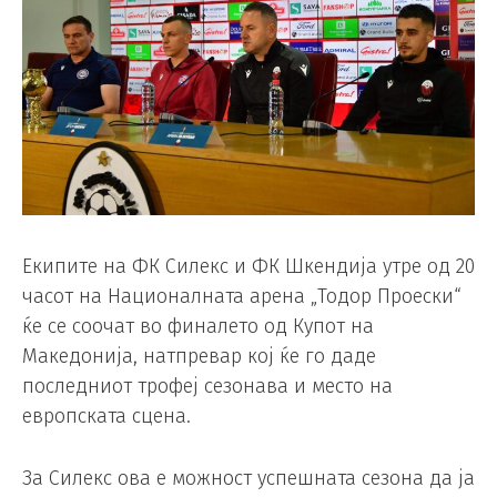
Екипите на ФК Силекс и ФК Шкендија утре од 20
часот на Националната арена „Тодор Проески“
ќе се соочат во финалето од Купот на
Македонија, натпревар кој ќе го даде
последниот трофеј сезонава и место на
европската сцена.
За Силекс ова е можност успешната сезона да ја