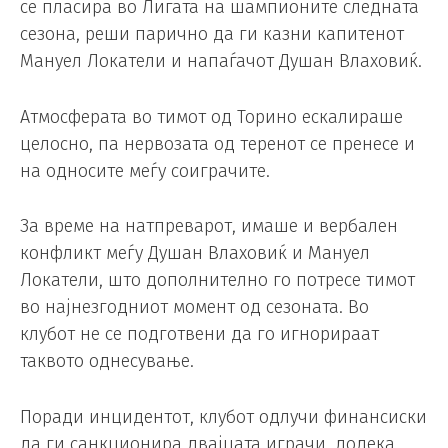
се пласира во Лигата на шампионите следната
сезона, реши парично да ги казни капитенот
Мануел Локатели и напаѓачот Душан Влаховиќ.
Атмосферата во тимот од Торино ескалираше
целосно, па нервозата од теренот се пренесе и
на односите меѓу соиграчите.
За време на натпреварот, имаше и вербален
конфликт меѓу Душан Влаховиќ и Мануел
Локатели, што дополнително го потресе тимот
во најнезгодниот момент од сезоната. Во
клубот не се подготвени да го игнорираат
таквото однесување.
Поради инцидентот, клубот одлучи финансиски
да ги санкционира двајцата играчи, додека