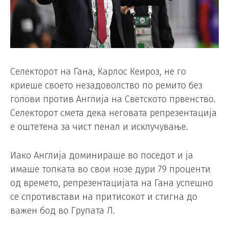
Селекторот на Гана, Карлос Кеироз, не го
криеше своето незадоволство по ремито без
голови против Англија на Светското првенство.
Селекторот смета дека неговата репрезентација
е оштетена за чист пенал и исклучување.
Иако Англија доминираше во поседот и ја
имаше топката во свои нозе дури 79 проценти
од времето, репрезентацијата на Гана успешно
се спротивстави на притисокот и стигна до
важен бод во Групата Л.