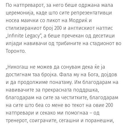
По натпреварот, за него беше одржана мала
церемонија, каде што сите репрезентативци
носеа маички со ликот на Модриќ и
стилизираниот број 200 и англискиот натпис
„Infinite Legacy“, а беше пречекан од десетици
илјади навивачи од трибините на стадионот во
Торонто.
„Никогаш не можев да сонувам дека ќе ја
достигнам таа бројка. Фала му на Бога, дојдов
и да продолжиме понатаму. Им благодарам на
навивачите за прекрасната поддршка,
благодарам на сите за честитките, благодарам
на сите што беа со мене во текот на овие 200
натпревари и секако ми помогнаа – од
тренерот, соиграчите, сегашни и поранешни,