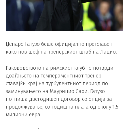
Џенаро Гатузо беше официјално претставен
како нов шеф на тренерскиот штаб на Лацио.
Раководството на римскиот клуб го потврди
доаѓањето на темпераментниот тренер,
ставајќи крај на турбулентниот период по
заминувањето на Маурицио Сари. Гатузо
потпиша двегодишен договор со опција за
продолжување, со годишна плата од околу 1,5
милиони евра.