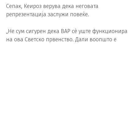
Сепак, Кеироз верува дека неговата
репрезентација заслужи повеќе.
„Не сум сигурен дека ВАР сè уште функционира
на ова Светско првенство. Дали воопшто е
активен? Имам сериозни сомнежи бидејќи Гана
не доби чист пенал против Англија“, рече
искусниот тренер на прес-конференција.
Тој беше особено огорчен поради ситуацијата
на крајот од натпреварот, кога сметаше дека
Принс Аду беше фаулиран од Езри Конса за
најстрогата казна.
Ezri Konsa just wipes Adu out