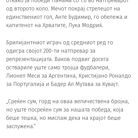
откако ја победи Панама со 1:0 во натпреварот
од второто коло. Мечот покрај стрелецот на
единствениот гол, Анте Будимир, го обележа и
капитенот на Хрватите, Лука Модриќ.
Брилијантниот играч од средниот ред го
одигра својот 200-ти натпревар за
репрезентацијата. Ваков подвиг досега
оствариле уште само тројца фудбалери,
Лионел Меси за Аргентина, Кристијано Роналдо
за Португалија и Бадер Ал Мутава за Кувајт.
„Среќен сум, горд на оваа величествена бројка,
но уште посреќен сум за нашата победа, која
беше тешка, но мислам дека на крајот беше
заслужена.“