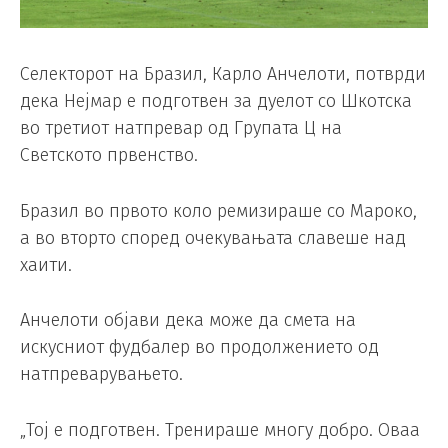
Селекторот на Бразил, Карло Анчелоти, потврди
дека Нејмар е подготвен за дуелот со Шкотска
во третиот натпревар од Групата Ц на
Светското првенство.
Бразил во првото коло ремизираше со Мароко,
а во вторто според очекувањата славеше над
хаити.
Анчелоти објави дека може да смета на
искусниот фудбалер во продолжението од
натпреварувањето.
„Тој е подготвен. Тренираше многу добро. Оваа