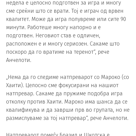
недела е целосно подготвен за игра и многу
сме среќни што се врати. Тој е играч од врвен
квалитет. Може да игра полувреме или сите 90
минути. Работеше многу напорно и е
подготвен. Неговиот став е одличен,
расположен е и многу сериозен. Сакаме што
поскоро да го вратиме на теренот“, рече
Анчелоти.
„Нема да го следиме натпреварот со Мароко (со
Хаити). Целосно сме фокусирани на нашиот
натпревар. Сакаме да пружиме подобра игра
отколку против Хаити. Мароко има шанса да се
квалификува и да заврши прв во групата, но не
размислуваме за тој натпревар“, рече Анчелоти.
Натпреварот помеѓу Бразил и Шкотска е