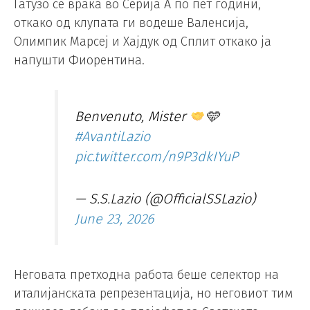
Гатузо се враќа во Серија А по пет години,
откако од клупата ги водеше Валенсија,
Олимпик Марсеј и Хајдук од Сплит откако ја
напушти Фиорентина.
Benvenuto, Mister
🩵
#AvantiLazio
pic.twitter.com/n9P3dkIYuP
— S.S.Lazio (@OfficialSSLazio)
June 23, 2026
Неговата претходна работа беше селектор на
италијанската репрезентација, но неговиот тим