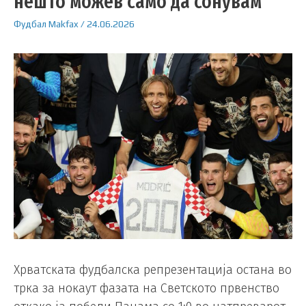
нешто можев само да сонувам
Фудбал
Makfax
/
24.06.2026
Хрватската фудбалска репрезентација остана во
трка за нокаут фазата на Светското првенство