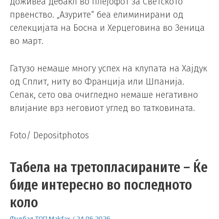
доживеа дебакл во плејофот за Светското
првенство. „Азурите“ беа елиминирани од
селекцијата на Босна и Херцеговина во Зеница
во март.
Гатузо немаше многу успех на клупата на Хајдук
од Сплит, ниту во Франција или Шпанија.
Сепак, сето ова очигледно немаше негативно
влијание врз неговиот углед во татковината.
Foto/ Depositphotos
Табела на третопласираните – Ќе
биде интересно во последното
коло
Фудбал
ТОП
Makfax
/
24.06.2026