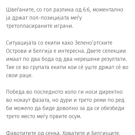
Швеѓаните, со гол разлика од 6:6, моментално
ја држат пол-позицијата меѓу
третопласираните играчи.
Ситуацијата со екипи како Зелено’ртските
Острови и Белгија е интересна. Двете селекции
имаат по два бода од два нерешени резултати.
Тие се во групата екипи кои сè уште држат сè во
свои раце.
Победа во последното коло ги носи директно
во нокаут фазата, но дури и трето реми по ред
би можело да биде доволно за да се обезбеди
трето место меѓу првите осум.
Фавотитите од сенка, Хрватите и Белгијците,