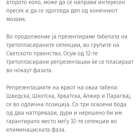
второто коло, може да се направи интересен
пресек и да се здогледа дел од конечниот
мозаик.
Во продолжение ја презентираме табелата на
третопласираните селекции, во групите на
Светското првенство. Осум од 12-те
третопласирани репрезентации ќе се пласираат
во нокаут фазата.
Репрезентациите на врвот на оваа табела:
Шведска, Шкотска, Хрватска, Алжир и Парагвај,
се во одлична позиција. Со три освоени бода
од два натпревари, дури и нерешено би им
гарантирало место меѓу 32-те селекции во
елиминациската фаза.