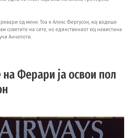
евари од мене. Тоа е Алекс Фергусон, кој водеше
ам советите на сите, но единствениот кој навистина
учи Анчелоти.
 на Ферари ја освои пол
он