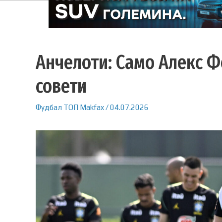
Анчелоти: Само Алекс Ф
совети
Фудбал
ТОП
Makfax
/
04.07.2026