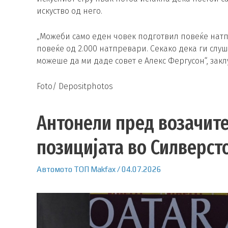
искуство од него.
„Можеби само еден човек подготвил повеќе натпр
повеќе од 2.000 натпревари. Секако дека ги слуш
можеше да ми даде совет е Алекс Фергусон“, закл
Foto/ Depositphotos
Антонели пред возачите
позицијата во Силверст
Автомото
ТОП
Makfax
/
04.07.2026