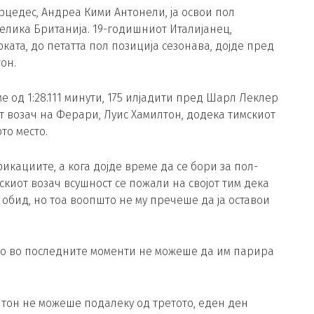
цедес, Андреа Кими Антонели, ја освои пол
Велика Британија. 19-годишниот Италијанец,
ката, до петатта пол позиција сезонава, дојде пред
он.
е од 1:28.111 минути, 175 илјадити пред Шарл Леклер
т возач на Ферари, Луис Хамилтон, додека тимскиот
то место.
кациите, а кога дојде време да се бори за пол-
нскиот возач всушност се пожали на својот тим дека
 обид, но тоа воопшто не му пречеше да ја оставои
 но во последните моменти не можеше да им парира
лтон не можеше подалеку од третото, еден ден