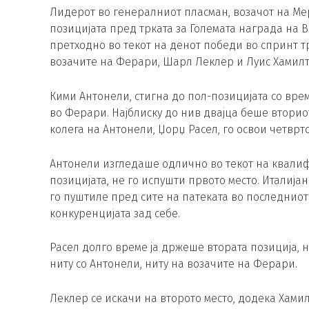
Лидерот во генералниот пласман, возачот на Мер
позицијата пред трката за Големата награда на 
претходно во текот на денот победи во спринт тр
возачите на Ферари, Шарл Леклер и Луис Хамилт
Кими Антонели, стигна до пол-позицијата со врем
во Ферари. Најблиску до нив двајца беше вторио
колега на Антонели, Џорџ Расел, го освои четврто
Антонели изгледаше одлично во текот на квалифи
позицијата, не го испушти првото место. Италија
го пуштиле пред сите на патеката во последниот
конкуренцијата зад себе.
Расел долго време ја држеше втората позиција,
ниту со Антонели, ниту на возачите на Ферари.
Леклер се искачи на второто место, додека Хами