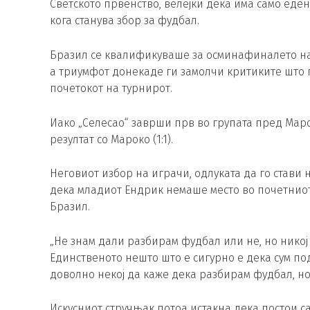
Светското првенство, велејќи дека има само еден
кога станува збор за фудбал.
Бразил се квалификуваше за осминафиналето на С
а триумфот донекаде ги замолчи критиките што г
почетокот на турнирот.
Иако „Селесао“ заврши прв во групата пред Мар
резултат со Мароко (1:1).
Неговиот избор на играчи, одлуката да го стави 
дека младиот Ендрик немаше место во почетниот с
Бразил.
„Не знам дали разбирам фудбал или не, но никој
Единственото нешто што е сигурно е дека сум по
доволно некој да каже дека разбирам фудбал, но 
Искусниот стручњак потоа истакна дека постои с