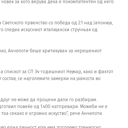
 човек за кого верува дека е покомпетентен од него
ветското првенство со победа од 2:1 над Јапонија,
о следеа искусниот италијански стручњак од
око, Анчелоти беше критикуван за нерешениот
на спискот за СП 34-годишниот Нејмар, како и фактот
остав, се најголемите замерки на јавноста во
 друг не може да процени дали го разбирам.
дготвил повеќе од 1.400 натпревари. Можеби не е
тоа секако е огромно искуство“, рече Анчелоти.
амо една личност која има поголемо тренерско