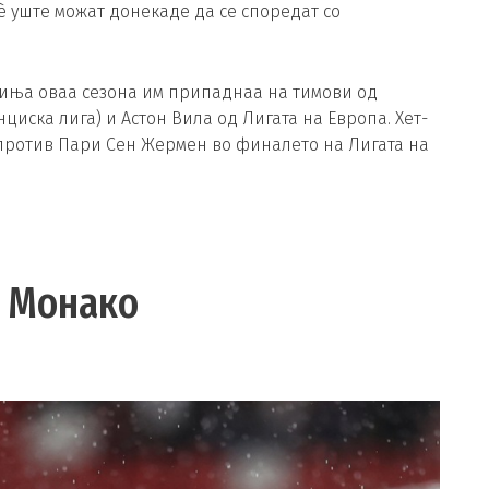
è уште можат донекаде да се споредат со
лиња оваа сезона им припаднаа на тимови од
иска лига) и Астон Вила од Лигата на Европа. Хет-
а против Пари Сен Жермен во финалето на Лигата на
е Монако