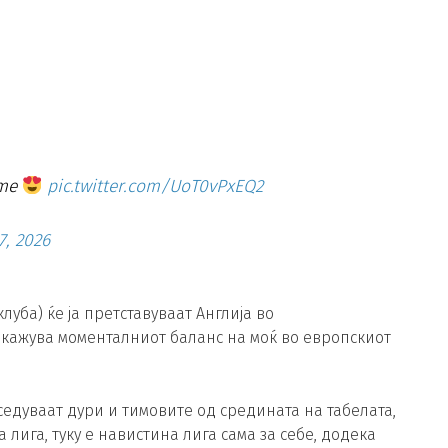
ame
pic.twitter.com/UoT0vPxEQ2
7, 2026
луба) ќе ја претставуваат Англија во
окажува моменталниот баланс на моќ во европскиот
едуваат дури и тимовите од средината на табелата,
лига, туку е навистина лига сама за себе, додека