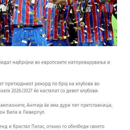
бидат најбројни во европските натпреварувања и
шат претходниот рекорд по број на клубови во
ата 2026/2027 ќе настапат со девет клубови.
ампионите, Англија ќе има дури пет претставници,
тон Вила и Ливерпул.
нд и Кристал Палас, откако го обезбеди своето