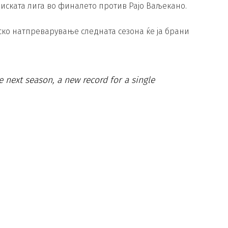
иската лига во финалето против Рајо Ваљекано.
пско натпреварување следната сезона ќе ја брани
 next season, a new record for a single