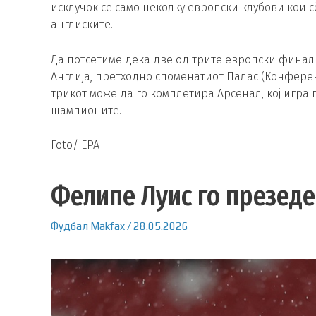
исклучок се само неколку европски клубови кои с
англиските.
Да потсетиме дека две од трите европски фина
Англија, претходно споменатиот Палас (Конференц
трикот може да го комплетира Арсенал, кој игр
шампионите.
Foto/ EPA
Фелипе Луис го презед
Фудбал
Makfax
/
28.05.2026