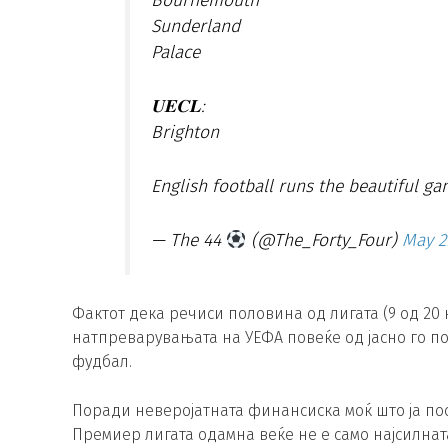
Bournemouth
Sunderland
Palace
𝐔𝐄𝐂𝐋:
Brighton
English football runs the beautiful g
— The 44
(@The_Forty_Four)
May 2
Фактот дека речиси половина од лигата (9 од 20 к
натпреварувањата на УЕФА повеќе од јасно го п
фудбал.
Поради неверојатната финансиска моќ што ја пос
Премиер лигата одамна веќе не е само најсилната 