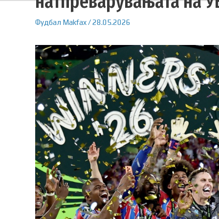
натпреварувањата на 
Фудбал
Makfax
/
28.05.2026