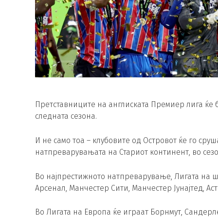
Претставниците на англиската Премиер лига ќе 
следната сезона.
И не само тоа – клубовите од Островот ќе го сру
натпреварувањата на Стариот континент, во сезон
Во најпрестижното натпреварување, Лигата на ш
Арсенал, Манчестер Сити, Манчестер Јунајтед, Ас
Во Лигата на Европа ќе играат Борнмут, Сандерле