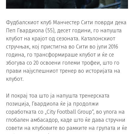
Фудбалскиот клуб Манчестер Сити поврди дека
Пеп Гвардиола (55), десет години, го напушта
клубот на крајот од сезоната. Каталонскиот
стручњак, кој пристигна во Сити во јули 2016
година, го трансформираше клубот и ќе се
збогува со 20 освоени големи трофеи, што го
прави најуспешниот тренер во историјата на
клубот.
И покрај тоа што ја напушта тренерската
позиција, Гвардиола ќе ја продолжи
соработката со „City Football Group“, во улога на
глобален амбасадор, каде што ќе дава стручни
совети на клубовите во рамките на групата и ќе