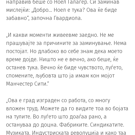
направив беше со Ноел Галагер. Си заминав
мислејќи: „Добро… Ноел е тука? Ова ќе биде
забавно“, започна Гвардиола.
„И какви моменти живеевме заедно. Не ме
прашувајте за причините за заминување. Нема
постојат. Но длабоко во себе знам дека моето
време дојде. Ништо не е вечно, ако беше, ќе
останев тука. Вечно ќе биде чувството, луѓето,
спомените, љубовта што ја имам кон мојот
Манчестер Сити.“
„Ова е град изграден со работа, со многу
вложен труд. Можете да го видите тоа во бојата
на тулите. Во луѓето што доаѓаа рано, а
остануваа до доцна. Фабриките. Синдикатите.
Музиката. Индустриската револуција и како таа