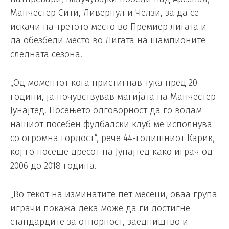
Манчестер Сити, Ливерпул и Челзи, за да се
искачи на третото место во Премиер лигата и
да обезбеди место во Лигата на шампионите
следната сезона.
„Од моментот кога пристигнав тука пред 20
години, ја почувствував магијата на Манчестер
Јунајтед. Носењето одговорност да го водам
нашиот посебен фудбалски клуб ме исполнува
со огромна гордост“, рече 44-годишниот Карик,
кој го носеше дресот на Јунајтед како играч од
2006 до 2018 година.
„Во текот на изминатите пет месеци, оваа група
играчи покажа дека може да ги достигне
стандардите за отпорност, заедништво и