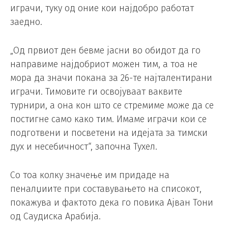
играчи, туку од оние кои најдобро работат
заедно.
„Од првиот ден бевме јасни во обидот да го
направиме најдобриот можен тим, а тоа не
мора да значи покана за 26-те најталентирани
играчи. Тимовите ги освојуваат ваквите
турнири, а она кон што се стремиме може да се
постигне само како тим. Имаме играчи кои се
подготвени и посветени на идејата за тимски
дух и несебичност“, започна Тухел.
Со тоа колку значење им придаде на
пеналџиите при составувањето на списокот,
покажува и фактото дека го повика Ајван Тони
од Саудиска Арабија.