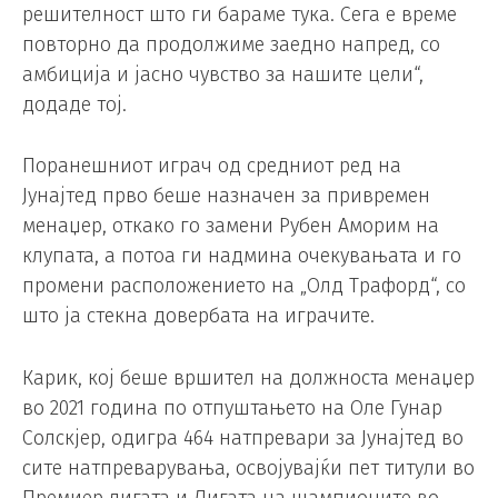
решителност што ги бараме тука. Сега е време
повторно да продолжиме заедно напред, со
амбиција и јасно чувство за нашите цели“,
додаде тој.
Поранешниот играч од средниот ред на
Јунајтед прво беше назначен за привремен
менаџер, откако го замени Рубен Аморим на
клупата, а потоа ги надмина очекувањата и го
промени расположението на „Олд Трафорд“, со
што ја стекна довербата на играчите.
Карик, кој беше вршител на должноста менаџер
во 2021 година по отпуштањето на Оле Гунар
Солскјер, одигра 464 натпревари за Јунајтед во
сите натпреварувања, освојувајќи пет титули во