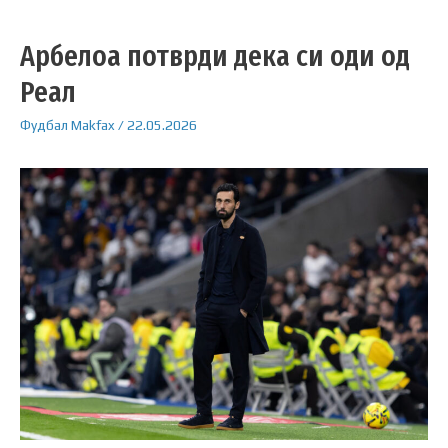
Арбелоа потврди дека си оди од
Реал
Фудбал
Makfax
/
22.05.2026