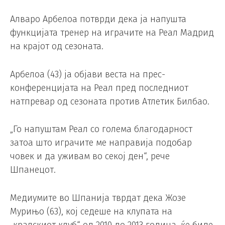
Алваро Арбелоа потврди дека ја напушта
функцијата тренер на играчите на Реал Мадрид
на крајот од сезоната.
Арбелоа (43) ја објави веста на прес-
конференцијата на Реал пред последниот
натпревар од сезоната против Атлетик Билбао.
„Го напуштам Реал со голема благодарност
затоа што играчите ме направија подобар
човек и да уживам во секој ден“, рече
Шпанецот.
Медиумите во Шпанија тврдат дека Жозе
Мурињо (63), кој седеше на клупата на