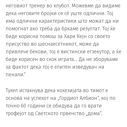
неговиот тренер во клубот. Можевме да видиме
дека неговите бројки се сè уште одлични. Тој
има одлични карактеристики што можат да ни
помогнат ако треба да бркаме резултат. Тој ќе
биде корисна помош за Хари Кејн со своето
присуство во шеснаесетникот, може да
привлече бекови, тој е вистински егзекутор, а ќе
биде корисен во скок играта… Да не зборуваме
за фактот дека тој е елитен изведувач на
пенали.“
Тухел истакнува дека кохезијата во тимот е
основа на успехот на „Гордиот Албион“, кој по
точно 60 години се обидува да го врати
трофејот од Светското првенство „дома“.