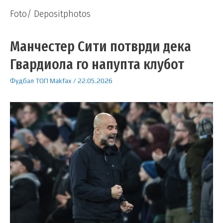
Foto/ Depositphotos
Манчестер Сити потврди дека
Гвардиола го напупта клубот
Фудбал
ТОП
Makfax
/
22.05.2026