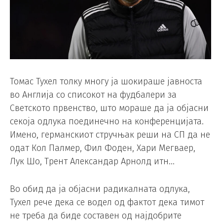
Томас Тухел толку многу ја шокираше јавноста
во Англија со списокот на фудбалери за
Светското првенство, што мораше да ја објасни
секоја одлука поединечно на конференцијата.
Имено, германскиот стручњак реши на СП да не
одат Кол Палмер, Фил Фоден, Хари Мегваер,
Лук Шо, Трент Александар Арнолд итн…
Во обид да ја објасни радикалната одлука,
Тухел рече дека се водел од фактот дека тимот
не треба да биде составен од најдобрите