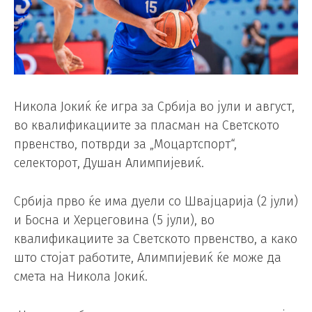
Никола Јокиќ ќе игра за Србија во јули и август,
во квалификациите за пласман на Светското
првенство, потврди за „Моцартспорт“,
селекторот, Душан Алимпијевиќ.
Србија прво ќе има дуели со Швајцарија (2 јули)
и Босна и Херцеговина (5 јули), во
квалификациите за Светското првенство, а како
што стојат работите, Алимпијевиќ ќе може да
смета на Никола Јокиќ.