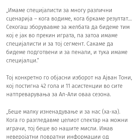
„Имаме специјалисти за многу различни
сценарија – кога водиме, кога бркаме резултат…
Секогаш зборувавме за желбата да бидеме тим
кој е јак во прекин играта, па затоа имаме
специјалисти и за тој сегмент. Сакаме да
бидеме подготвени и за пенали, и тука имаме
специјалци.“
Тој конкретно го објасни изборот на Ајван Тони,
кој постигна 42 гола и 11 асистенции во сите
натпреварувања за Ал-Али оваа сезона.
„Беше малку изненадување и за нас (ха-ха).
Кога го разгледавме целиот спектар на можни
играчи, тој беше во нашите мисли. Имав
неверојатни повратни информации од