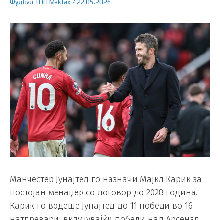
Фудбал
ТОП
Makfax
/
22.05.2026
Манчестер Јунајтед го назначи Мајкл Карик за
постојан менаџер со договор до 2028 година.
Карик го водеше Јунајтед до 11 победи во 16
натпревари, вклучувајќи победи над Арсенал,