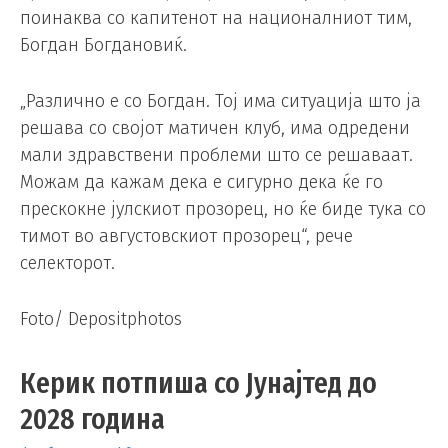
поинаква со капитенот на националниот тим,
Богдан Богдановиќ.
„Различно е со Богдан. Тој има ситуација што ја
решава со својот матичен клуб, има одредени
мали здравствени проблеми што се решаваат.
Можам да кажам дека е сигурно дека ќе го
прескокне јулскиот прозорец, но ќе биде тука со
тимот во августовскиот прозорец“, рече
селекторот.
Foto/ Depositphotos
Керик потпиша со Јунајтед до
2028 година