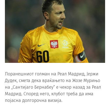
Поранешниот голман на Реал Мадрид, Јержи
Дудек, смета дека враќањето на Жозе Мурињо
на „Сантијаго Бернабеу“ е чекор назад за Реал
Мадрид. Според него, клубот треба да има
појасна долгорочна визија.