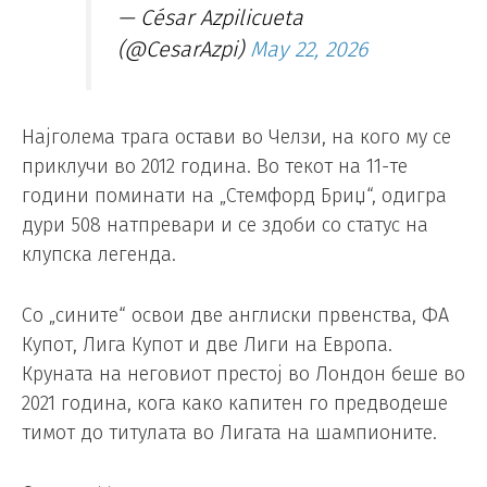
— César Azpilicueta
(@CesarAzpi)
May 22, 2026
Најголема трага остави во Челзи, на кого му се
приклучи во 2012 година. Во текот на 11-те
години поминати на „Стемфорд Бриџ“, одигра
дури 508 натпревари и се здоби со статус на
клупска легенда.
Со „сините“ освои две англиски првенства, ФА
Купот, Лига Купот и две Лиги на Европа.
Круната на неговиот престој во Лондон беше во
2021 година, кога како капитен го предводеше
тимот до титулата во Лигата на шампионите.