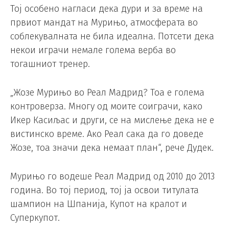
Тој особено нагласи дека дури и за време на
првиот мандат на Мурињо, атмосферата во
соблекувалната не била идеална. Потсети дека
некои играчи немале голема верба во
тогашниот тренер.
„Жозе Мурињо во Реал Мадрид? Тоа е голема
контроверза. Многу од моите соиграчи, како
Икер Касиљас и други, се на мислење дека не е
вистинско време. Ако Реал сака да го доведе
Жозе, тоа значи дека немаат план“, рече Дудек.
Мурињо го водеше Реал Мадрид од 2010 до 2013
година. Во тој период, тој ја освои титулата
шампион на Шпанија, Купот на кралот и
Суперкупот.