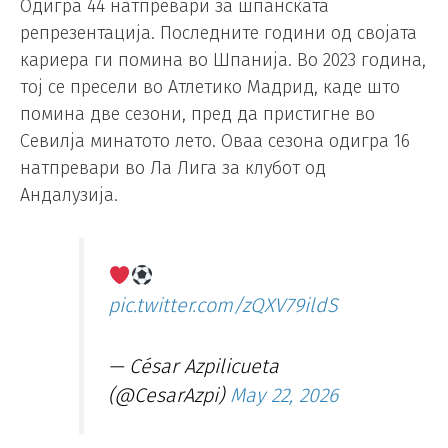
Одигра 44 натпревари за шпанската
репрезентација. Последните години од својата
кариера ги помина во Шпанија. Во 2023 година,
тој се пресели во Атлетико Мадрид, каде што
помина две сезони, пред да пристигне во
Севилја минатото лето. Оваа сезона одигра 16
натпревари во Ла Лига за клубот од
Андалузија.
pic.twitter.com/zQXV79ildS
— César Azpilicueta
(@CesarAzpi)
May 22, 2026