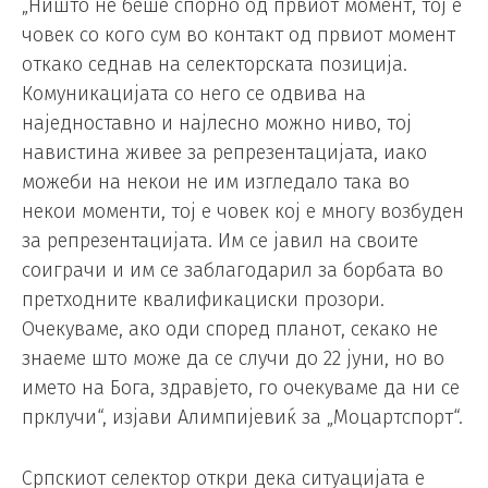
„Ништо не беше спорно од првиот момент, тој е
човек со кого сум во контакт од првиот момент
откако седнав на селекторската позиција.
Комуникацијата со него се одвива на
наједноставно и најлесно можно ниво, тој
навистина живее за репрезентацијата, иако
можеби на некои не им изгледало така во
некои моменти, тој е човек кој е многу возбуден
за репрезентацијата. Им се јавил на своите
соиграчи и им се заблагодарил за борбата во
претходните квалификациски прозори.
Очекуваме, ако оди според планот, секако не
знаеме што може да се случи до 22 јуни, но во
името на Бога, здравјето, го очекуваме да ни се
прклучи“, изјави Алимпијевиќ за „Моцартспорт“.
Српскиот селектор откри дека ситуацијата е