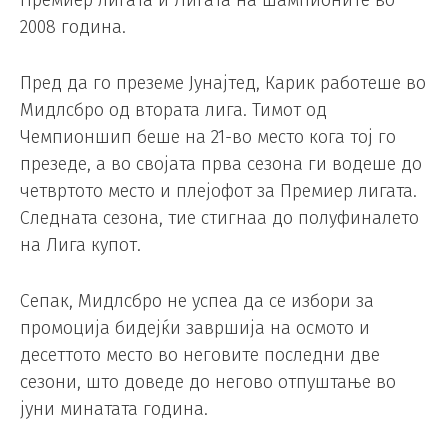
Премиер лигата и Лигата на шампионите во
2008 година.
Пред да го преземе Јунајтед, Карик работеше во
Мидлсбро од втората лига. Тимот од
Чемпионшип беше на 21-во место кога тој го
презеде, а во својата прва сезона ги водеше до
четвртото место и плејофот за Премиер лигата.
Следната сезона, тие стигнаа до полуфиналето
на Лига купот.
Сепак, Мидлсбро не успеа да се избори за
промоција бидејќи завршија на осмото и
десеттото место во неговите последни две
сезони, што доведе до негово отпуштање во
јуни минатата година.