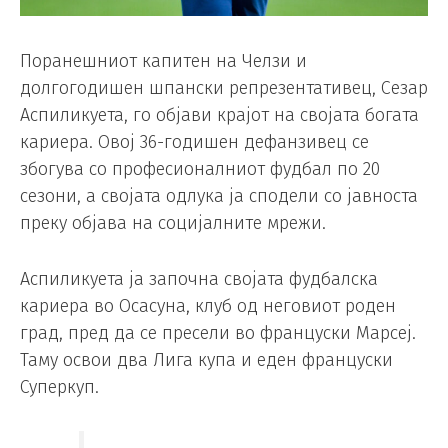
Поранешниот капитен на Челзи и
долгогодишен шпански репрезентативец, Сезар
Аспиликуета, го објави крајот на својата богата
кариера. Овој 36-годишен дефанзивец се
збогува со професионалниот фудбал по 20
сезони, а својата одлука ја сподели со јавноста
преку објава на социјалните мрежи.
Аспиликуета ја започна својата фудбалска
кариера во Осасуна, клуб од неговиот роден
град, пред да се пресели во француски Марсеј.
Таму освои два Лига купа и еден француски
Суперкуп.