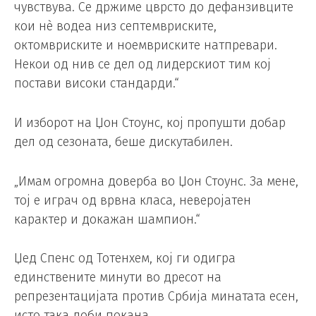
чувствува. Се држиме цврсто до дефанзивците
кои нè водеа низ септемвриските,
октомвриските и ноемвриските натпревари.
Некои од нив се дел од лидерскиот тим кој
постави високи стандарди.“
И изборот на Џон Стоунс, кој пропушти добар
дел од сезоната, беше дискутабилен.
„Имам огромна доверба во Џон Стоунс. За мене,
тој е играч од врвна класа, неверојатен
карактер и докажан шампион.“
Џед Спенс од Тотенхем, кој ги одигра
единствените минути во дресот на
репрезентацијата против Србија минатата есен,
исто така доби покана.