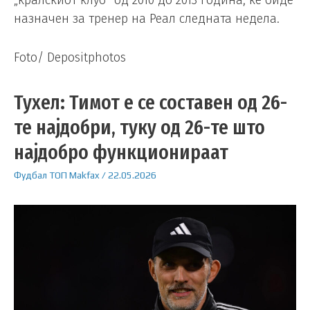
„кралскиот клуб“ од 2010 до 2013 година, ќе биде
назначен за тренер на Реал следната недела.
Foto/ Depositphotos
Тухел: Тимот е се составен од 26-
те најдобри, туку од 26-те што
најдобро функционираат
Фудбал
ТОП
Makfax
/
22.05.2026