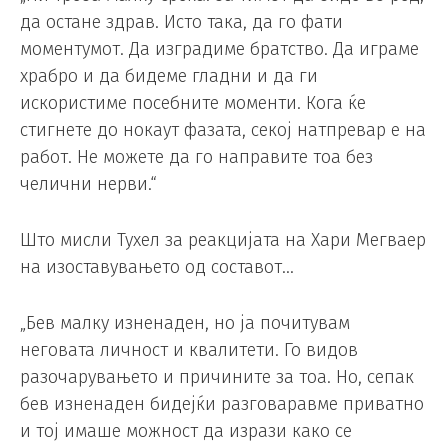
да остане здрав. Исто така, да го фати
моментумот. Да изградиме братство. Да играме
храбро и да бидеме гладни и да ги
искористиме посебните моменти. Кога ќе
стигнете до нокаут фазата, секој натпревар е на
работ. Не можете да го направите тоа без
челични нерви.“
Што мисли Тухел за реакцијата на Хари Мегваер
на изоставувањето од составот…
„Бев малку изненаден, но ја почитувам
неговата личност и квалитети. Го видов
разочарувањето и причините за тоа. Но, сепак
бев изненаден бидејќи разговаравме приватно
и тој имаше можност да изрази како се