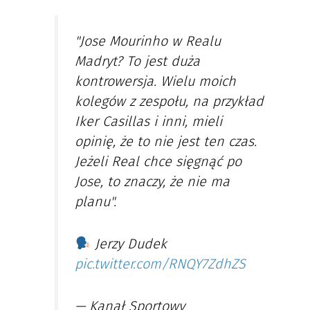
"Jose Mourinho w Realu
Madryt? To jest duża
kontrowersja. Wielu moich
kolegów z zespołu, na przykład
Iker Casillas i inni, mieli
opinię, że to nie jest ten czas.
Jeżeli Real chce sięgnąć po
Jose, to znaczy, że nie ma
planu".
Jerzy Dudek
pic.twitter.com/RNQY7ZdhZS
— Kanał Sportowy