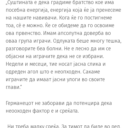
„Суштината е дека градиме братство кое има
посебна енергија, енергија која ќе ја пренесеме
на нашите навивачи. Кога ќе го постигнеме
тоа, сè е можно. Ќе се обидеме да го освоиме
ова првенство. Имам апсолутна доверба во
оваа група играчи. Одлуката беше многу тешка,
разговорите беа болни. Не е лесно да им се
објасни на играчите дека не се избрани.
Недели и месеци, тие носат јасна слика и
одреден агол што е неопходен. Сакаме
играчите да имаат јасни улоги во своите
глави.“
Германецот не заборави да потенцира дека
неооходен фактор е и среќата.
„Ни треба малку среќа. За тимот да биде во ред,