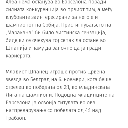
Алба нема останува во Барселона поради
силната конкуренција во првиот тим, а меѓу
клубовите заинтересирани за него е и
шампионот на Србија. Пристигнувањето на
„Маракана“ би било вистинска сензација,
бидејќи се очекува тој сепак да остане во
Шпанија и таму да започне да ја гради
кариерата.
Младиот Шпанец играше против Црвена
звезда во Белград на 6. ноември, кога беше
стрелец во победата од 2:1, во младинската
Лига на шампиони. Подоцна младинците на
Барселона ја освоија титулата во ова
натпреварување со победата од 4:1 над
Трабзон.