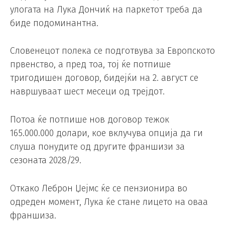
улогата на Лука Дончиќ на паркетот треба да
биде подоминантна.
Словенецот полека се подготвува за Европското
првенство, а пред тоа, тој ќе потпише
тригодишен договор, бидејќи на 2. август се
навршуваат шест месеци од трејдот.
Потоа ќе потпише нов договор тежок
165.000.000 долари, кое вклучува опција да ги
слуша понудите од другите франшизи за
сезоната 2028/29.
Откако Леброн Џејмс ќе се пензионира во
одреден момент, Лука ќе стане лицето на оваа
франшиза.