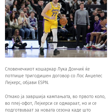
Словенечкиот кошаркар Лука Дончиќ ќе
потпише тригодишен договор со Лос Анџелес
Лејкерс, објави ESPN.
Откако ја завршија кампањата, во првото коло,
во плеј-офот, Лејкерси се одмараат, но и се
подготвуваат за новата сезона каде што