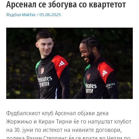
Арсенал се збогува со квартетот
Фудбал
Makfax
/
05.06.2025
Фудбалскиот клуб Арсенал објави дека
Жоржињо и Киран Тирни ќе го напуштат клубот
на 30. јуни по истекот на нивните договори,
додека Рахим Стерлинг ќе се врати во Челзи по