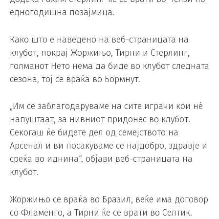
едногодишна позајмица.
Како што е наведено на веб-страницата на
клубот, покрај Жоржињо, Тирни и Стерлинг,
голманот Нето нема да биде во клубот следната
сезона, тој се враќа во Бормнут.
„Им се заблагодаруваме на сите играчи кои нè
напуштаат, за нивниот придонес во клубот.
Секогаш ќе бидете дел од семејството на
Арсенал и ви посакуваме се најдобро, здравје и
среќа во иднина“, објави веб-страницата на
клубот.
Жоржињо се враќа во Бразил, веќе има договор
со Фламенго, а Тирни ќе се врати во Селтик.