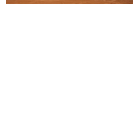
Новак Ѓоковиќ и Александар Зверев, го одиграа
најдобриот поен на Ролан Гарос, а веројатно и
најдобриот поен во 2025 година. .
Во шестиот гем од четвртиот сет, на брејк-поен