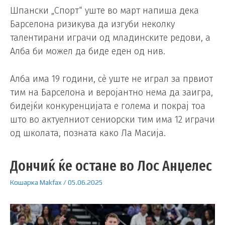
Шпански „Спорт“ уште во март напиша дека
Барселона ризикува да изгуби неколку
талентирани играчи од младинските редови, а
Алба би можел да биде еден од нив.
Алба има 19 години, сè уште не играл за првиот
тим на Барселона и веројантно нема да заигра,
бидејќи конкуренцијата е голема и покрај тоа
што во актуелниот сениорски тим има 12 играчи
од школата, позната како Ла Масија.
Дончиќ ќе остане во Лос Анџелес
Кошарка
Makfax
/
05.06.2025