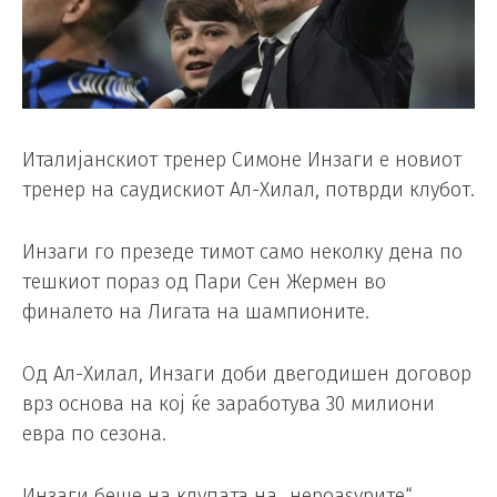
Италијанскиот тренер Симоне Инзаги е новиот
тренер на саудискиот Ал-Хилал, потврди клубот.
Инзаги го презеде тимот само неколку дена по
тешкиот пораз од Пари Сен Жермен во
финалето на Лигата на шампионите.
Од Ал-Хилал, Инзаги доби двегодишен договор
врз основа на кој ќе заработува 30 милиони
евра по сезона.
Инзаги беше на клупата на „нероаѕурите“