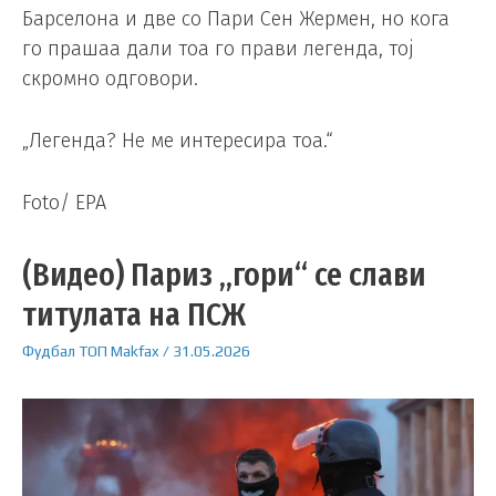
Барселона и две со Пари Сен Жермен, но кога
го прашаа дали тоа го прави легенда, тој
скромно одговори.
„Легенда? Не ме интересира тоа.“
Foto/ EPA
(Видео) Париз „гори“ се слави
титулата на ПСЖ
Фудбал
ТОП
Makfax
/
31.05.2026