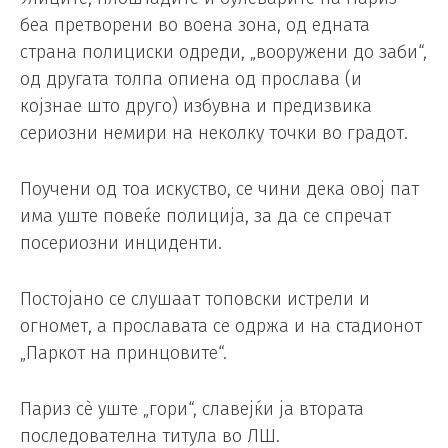
беа претворени во воена зона, од едната
страна полициски одреди, „вооружени до заби“,
од другата толпа опиена од прослава (и
којзнае што друго) избувна и предизвика
сериозни немири на неколку точки во градот.
Поучени од тоа искуство, се чини дека овој пат
има уште повеќе полиција, за да се спречат
посериозни инциденти.
Постојано се слушаат топовски истрели и
огномет, а прославата се одржа и на стадионот
„Паркот на принцовите“.
Париз сè уште „гори“, славејќи ја втората
последователна титула во ЛШ.