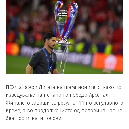
ПСЖ ја освои Лигата на шампионите, откако по
изведување на пенали го победи Арсенал.
Финалето заврши со резултат 1:1 по регуларното
време, а во продолжението од половина час не
беа постигнати голови.