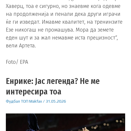
Хаверц, тоа е сигурно, но знаевме кога одевме
на продолженија и пенали дека други играчи
ќе ги изведат. Имавме квалитет, на тренинзите
Езе никогаш не промашува. Мора да земете
еден шут и за жал немавме иста прецизност“,
вели Артета.
Foto/ EPA
Енрике: Јас легенда? Не ме
интересира тоа
Фудбал
ТОП
Makfax
/
31.05.2026