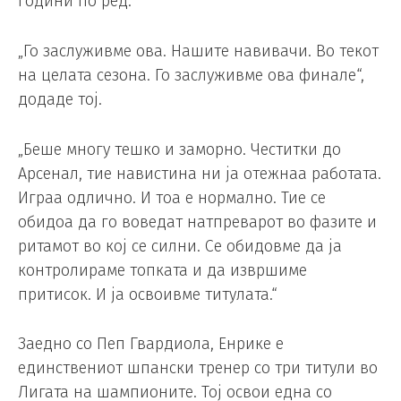
години по ред.
„Го заслуживме ова. Нашите навивачи. Во текот
на целата сезона. Го заслуживме ова финале“,
додаде тој.
„Беше многу тешко и заморно. Честитки до
Арсенал, тие навистина ни ја отежнаа работата.
Играа одлично. И тоа е нормално. Тие се
обидоа да го воведат натпреварот во фазите и
ритамот во кој се силни. Се обидовме да ја
контролираме топката и да извршиме
притисок. И ја освоивме титулата.“
Заедно со Пеп Гвардиола, Енрике е
единствениот шпански тренер со три титули во
Лигата на шампионите. Тој освои една со