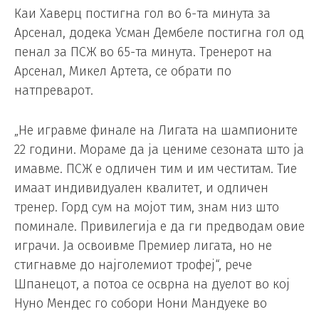
Каи Хаверц постигна гол во 6-та минута за
Арсенал, додека Усман Дембеле постигна гол од
пенал за ПСЖ во 65-та минута. Тренерот на
Арсенал, Микел Артета, се обрати по
натпреварот.
„Не игравме финале на Лигата на шампионите
22 години. Мораме да ја цениме сезоната што ја
имавме. ПСЖ е одличен тим и им честитам. Тие
имаат индивидуален квалитет, и одличен
тренер. Горд сум на мојот тим, знам низ што
поминале. Привилегија е да ги предводам овие
играчи. Ја освоивме Премиер лигата, но не
стигнавме до најголемиот трофеј“, рече
Шпанецот, а потоа се осврна на дуелот во кој
Нуно Мендес го собори Нони Мандуеке во