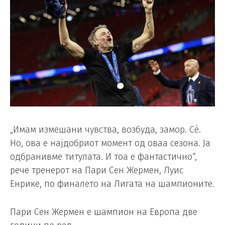
„Имам измешани чувства, возбуда, замор. Сè.
Но, ова е најдобриот момент од оваа сезона. Ја
одбранивме титулата. И тоа е фантастично“,
рече тренерот на Пари Сен Жермен, Луис
Енрике, по финалето на Лигата на шампионите.
Пари Сен Жермен е шампион на Европа две