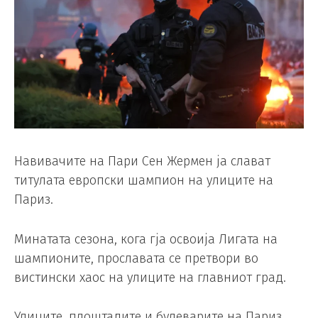
Навивачите на Пари Сен Жермен ја слават
титулата европски шампион на улиците на
Париз.
Минатата сезона, кога гја освоија Лигата на
шампионите, прославата се претвори во
вистински хаос на улиците на главниот град.
Улиците, плоштадите и булеварите на Париз