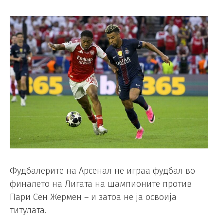
Фудбалерите на Арсенал не играа фудбал во
финалето на Лигата на шампионите против
Пари Сен Жермен – и затоа не ја освоија
титулата.