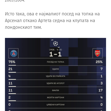
2003/2004.
Исто така, ова е најмалиот посед на топка на
Арсенал откако Артета седна на клупата на
лондонскиот тим.