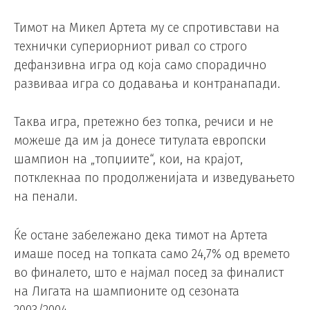
Тимот на Микел Артета му се спротивстави на
технички супериорниот ривал со строго
дефанзивна игра од која само спорадично
развиваа игра со додавања и контранапади.
Таква игра, претежно без топка, речиси и не
можеше да им ја донесе титулата европски
шампион на „топџиите“, кои, на крајот,
потклекнаа по продолженијата и изведувањето
на пенали.
Ќе остане забележано дека тимот на Артета
имаше посед на топката само 24,7% од времето
во финалето, што е најмал посед за финалист
на Лигата на шампионите од сезоната