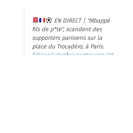
EN DIRECT | "Mbappé
fils de p*te", scandent des
supporters parisiens sur la
place du Trocadéro, à Paris.
(
@IlanGabet
)
pic.twitter.com/YK
S2GGV9oU
https://t.co/UoonxhfAJq
— AlertesInfos (@AlertesInfos)
May 30, 2026
ALERTE INFO : Des