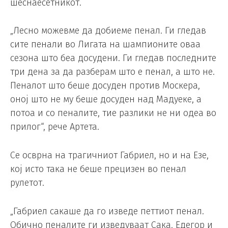
шеснаесетникот.
„Лесно можевме да добиеме пенал. Ги гледав
сите пенали во Лигата на шампионите оваа
сезона што беа досудени. Ги гледав последните
три дена за да разберам што е пенал, а што не.
Пеналот што беше досуден против Москера,
оној што не му беше досуден над Мадуеке, а
потоа и со пеналите, тие разлики не ни одеа во
прилог“, рече Артета.
Се осврна на трагичниот Габриел, но и на Езе,
кој исто така не беше прецизен во пенал
рулетот.
„Габриел сакаше да го изведе петтиот пенал.
Обично пеналите ги изведуваат Сака, Едегор и