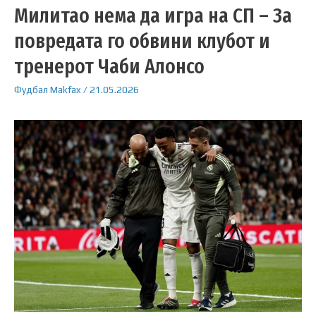
Милитао нема да игра на СП – За
повредата го обвини клубот и
тренерот Чаби Алонсо
Фудбал
Makfax
/
21.05.2026