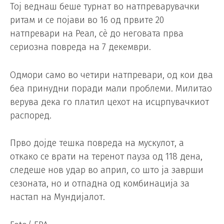
Тој веднаш беше турнат во натпреварувачки
ритам и се појави во 16 од првите 20
натпревари на Реал, сè до неговата прва
сериозна повреда на 7 декември.
Одмори само во четири натпревари, од кои два
беа принудни поради мали проблеми. Милитао
верува дека го платил цехот на исцрпувачкиот
распоред.
Прво дојде тешка повреда на мускулот, а
откако се врати на теренот пауза од 118 дена,
следеше нов удар во април, со што ја заврши
сезоната, но и отпадна од комбинација за
настап на Мундијалот.