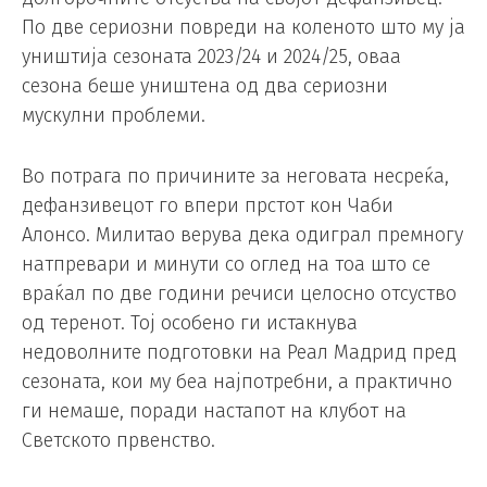
По две сериозни повреди на коленото што му ја
уништија сезоната 2023/24 и 2024/25, оваа
сезона беше уништена од два сериозни
мускулни проблеми.
Во потрага по причините за неговата несреќа,
дефанзивецот го впери прстот кон Чаби
Алонсо. Милитао верува дека одиграл премногу
натпревари и минути со оглед на тоа што се
враќал по две години речиси целосно отсуство
од теренот. Тој особено ги истакнува
недоволните подготовки на Реал Мадрид пред
сезоната, кои му беа најпотребни, а практично
ги немаше, поради настапот на клубот на
Светското првенство.