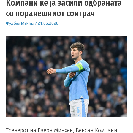
Компани ќе ја засили одбраната
со поранешниот соиграч
Фудбал
Makfax
/
21.05.2026
Тренерот на Баерн Минхен, Венсан Компани,