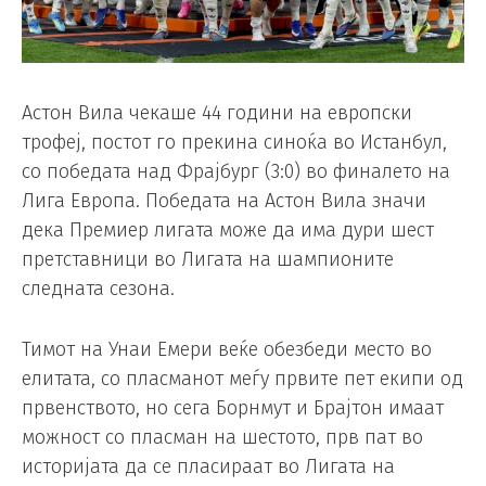
Астон Вила чекаше 44 години на европски
трофеј, постот го прекина синоќа во Истанбул,
со победата над Фрајбург (3:0) во финалето на
Лига Европа. Победата на Астон Вила значи
дека Премиер лигата може да има дури шест
претставници во Лигата на шампионите
следната сезона.
Тимот на Унаи Емери веќе обезбеди место во
елитата, со пласманот меѓу првите пет екипи од
првенството, но сега Борнмут и Брајтон имаат
можност со пласман на шестото, прв пат во
историјата да се пласираат во Лигата на