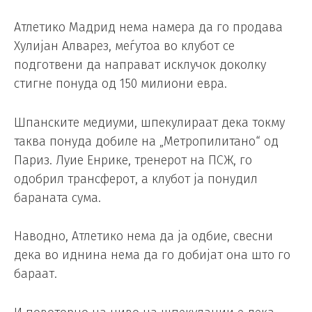
Атлетико Мадрид нема намера да го продава
Хулијан Алварез, меѓутоа во клубот се
подготвени да направат исклучок доколку
стигне понуда од 150 милиони евра.
Шпанските медиуми, шпекулираат дека токму
таква понуда добиле на „Метропилитано“ од
Париз. Луие Енрике, тренерот на ПСЖ, го
одобрил трансферот, а клубот ја понудил
бараната сума.
Наводно, Атлетико нема да ја одбие, свесни
дека во иднина нема да го добијат она што го
бараат.