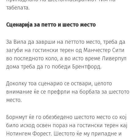
табелата.
Сценарија за петто и шесто место
За Вила да заврши на петтото место, треба да
загуби на гостински терен од Манчестер Сити
во последното коло, а во исто време Ливерпул
дома треба да го победи Брентфорд.
Доколку тоа сценарио се оствари, целото
внимание ќе се префрли на борбата за шестото
место.
Борнмут ќе го обезбедено шестото место со кој
било исход освен пораз на гостински терен кај
Нотингем Форест. Шестото ќе му припадне и