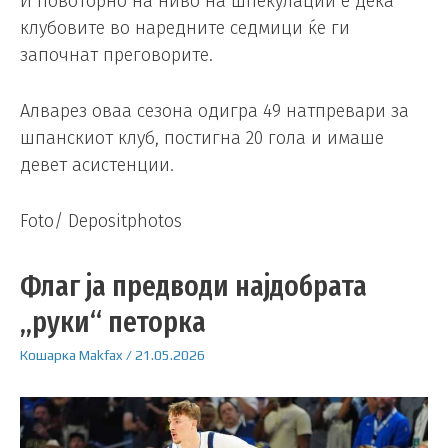
И повоторно на ниво на шпекулации е дека
клубовите во наредните седмици ќе ги
започнат преговорите.
Алварез оваа сезона одигра 49 натпревари за
шпанскиот клуб, постигна 20 гола и имаше
девет асистенции.
Foto/ Depositphotos
Флаг ја предводи најдобрата
„руки“ петорка
Кошарка
Makfax
/
21.05.2026