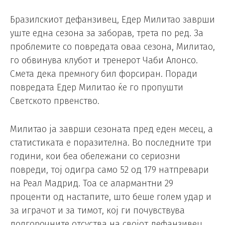
Бразилскиот дефанзивец, Едер Милитао заврши
уште една сезона за заборав, трета по ред. За
проблемите со повредата оваа сезона, Милитао,
го обвинува клубот и тренерот Чаби Алонсо.
Смета дека премногу бил форсиран. Поради
повредата Едер Милитао ќе го пропушти
Светското првенство.
Милитао ја заврши сезоната пред еден месец, а
статистиката е поразителна. Во последните три
години, кои беа обележани со сериозни
повреди, тој одигра само 52 од 179 натпревари
на Реал Мадрид. Тоа се алармантни 29
проценти од настапите, што беше голем удар и
за играчот и за тимот, кој ги почувствува
долгорочните отсуства на својот дефанзивец.