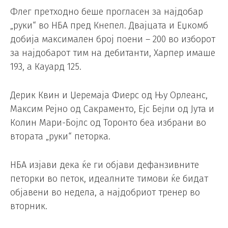
Флег претходно беше прогласен за најдобар
„руки“ во НБА пред Кнепел. Двајцата и Еџкомб
добија максимален број поени – 200 во изборот
за најдобарот тим на дебитанти, Харпер имаше
193, а Кауард 125.
Дерик Квин и Џеремаја Фиерс од Њу Орлеанс,
Максим Рејно од Сакраменто, Ејс Бејли од Јута и
Колин Мари-Бојлс од Торонто беа избрани во
втората „руки“ петорка.
НБА изјави дека ќе ги објави дефанзивните
петорки во петок, идеалните тимови ќе бидат
објавени во недела, а најдобриот тренер во
вторник.