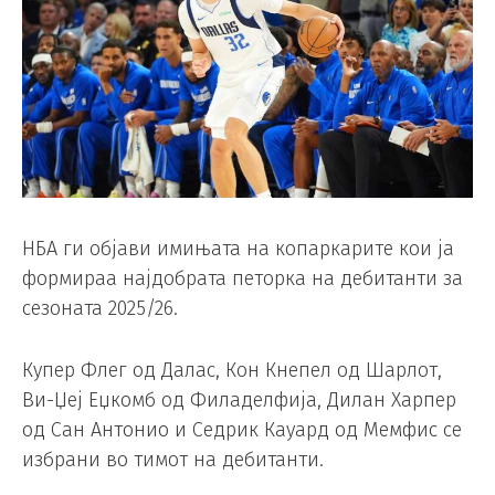
НБА ги објави имињата на копаркарите кои ја
формираа најдобрата петорка на дебитанти за
сезоната 2025/26.
Купер Флег од Далас, Кон Кнепел од Шарлот,
Ви-Џеј Еџкомб од Филаделфија, Дилан Харпер
од Сан Антонио и Седрик Кауард од Мемфис се
избрани во тимот на дебитанти.