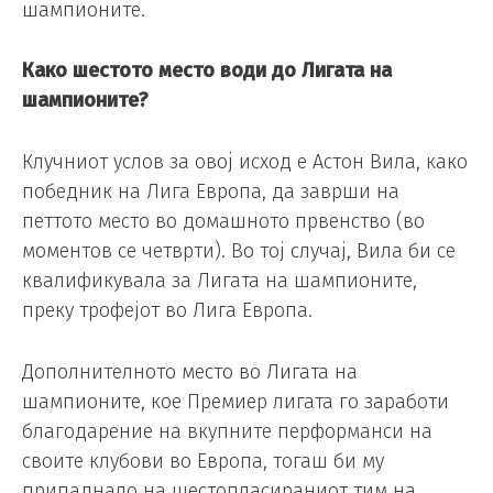
шампионите.
Како шестото место води до Лигата на
шампионите?
Клучниот услов за овој исход е Астон Вила, како
победник на Лига Европа, да заврши на
петтото место во домашното првенство (во
моментов се четврти). Во тој случај, Вила би се
квалификувала за Лигата на шампионите,
преку трофејот во Лига Европа.
Дополнителното место во Лигата на
шампионите, кое Премиер лигата го заработи
благодарение на вкупните перформанси на
своите клубови во Европа, тогаш би му
припаднало на шестопласираниот тим на