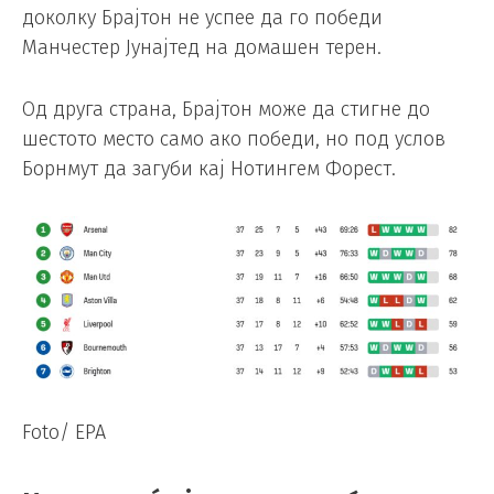
доколку Брајтон не успее да го победи
Манчестер Јунајтед на домашен терен.
Од друга страна, Брајтон може да стигне до
шестото место само ако победи, но под услов
Борнмут да загуби кај Нотингем Форест.
Foto/ EPA