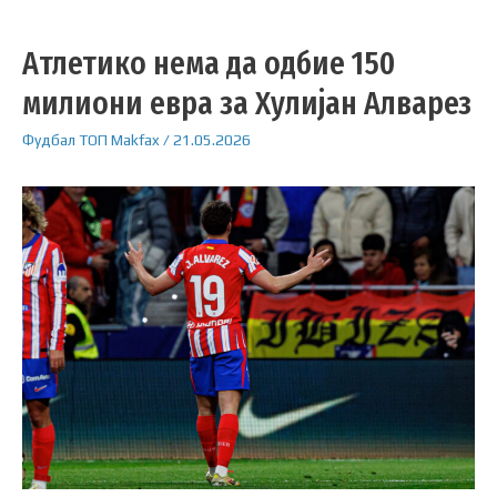
Атлетико нема да одбие 150
милиони евра за Хулијан Алварез
Фудбал
ТОП
Makfax
/
21.05.2026