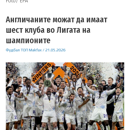
Foto/ EPA
Англичаните можат да имаат
шест клуба во Лигата на
шампионите
Фудбал
ТОП
Makfax
/
21.05.2026