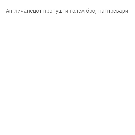
Англичанецот пропушти голем број натпревари
во последните две сезони. Поради повредите
на мускулот, стапалото, препоните, Стоунс
одигра само 19 натпревар.
Foto/ Depositphotos
Емери во елитно друштво… со
Трапатони, Мурињо и Анчелоти
Фудбал
ТОП
Makfax
/
21.05.2026