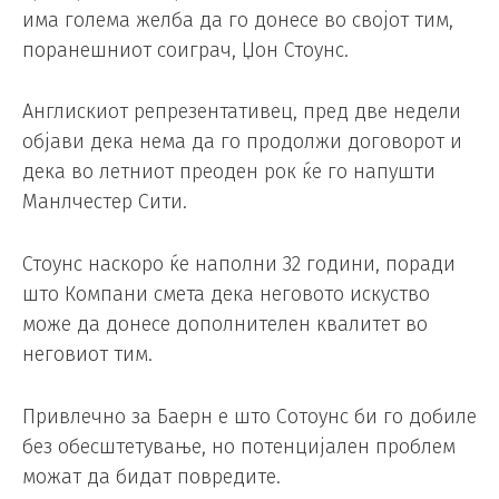
има голема желба да го донесе во својот тим,
поранешниот соиграч, Џон Стоунс.
Англискиот репрезентативец, пред две недели
објави дека нема да го продолжи договорот и
дека во летниот преоден рок ќе го напушти
Манлчестер Сити.
Стоунс наскоро ќе наполни 32 години, поради
што Компани смета дека неговото искуство
може да донесе дополнителен квалитет во
неговиот тим.
Привлечно за Баерн е што Сотоунс би го добиле
без обесштетување, но потенцијален проблем
можат да бидат повредите.