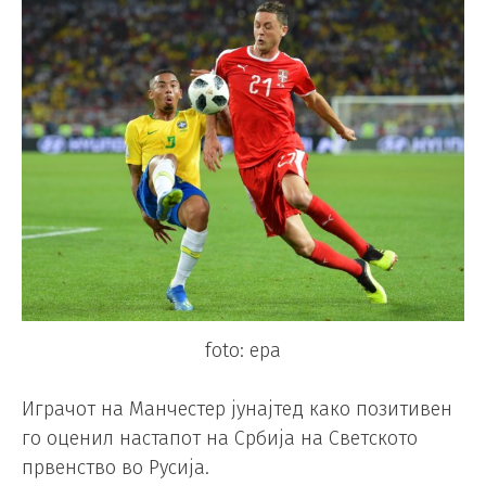
foto: epa
Играчот на Манчестер јунајтед како позитивен
го оценил настапот на Србија на Светското
првенство во Русија.