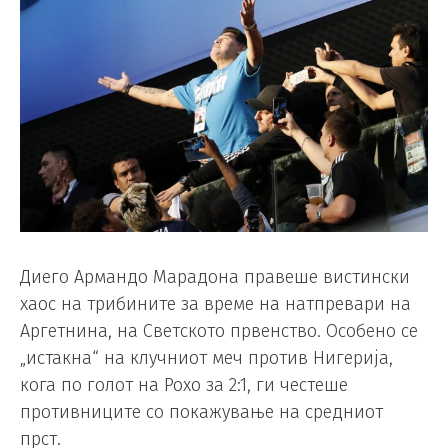
Диего Армандо Марадона правеше вистински
хаос на трибините за време на натпревари на
Аргетнина, на Светското првенство. Особено се
„истакна“ на клучниот меч против Нигерија,
кога по голот на Рохо за 2:1, ги честеше
противниците со покажување на средниот
прст.