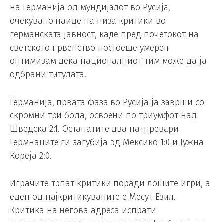
на Германија од мундијалот во Русија,
очекувано наиде на низа критики во
германската јавност, каде пред почетокот на
светското првенство постоеше умерен
оптимизам дека националниот тим може да ја
одбрани титулата.
Германија, првата фаза во Русија ја заврши со
скромни три бода, освоени по триумфот над
Шведска 2:1. Останатите два натпревари
Гермнаците ги загубија од Мексико 1:0 и Јужна
Кореја 2:0.
Играчите трпат критики поради лошите игри, а
еден од најкритикуваните е Месут Езил.
Критика на негова адреса испрати