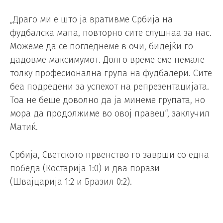
„Драго ми е што ја вративме Србија на
фудбалска мапа, повторно сите слушнаа за нас.
Можеме да се погледнеме в очи, бидејќи го
дадовме максимумот. Долго време сме немале
толку професионална група на фудбалери. Сите
беа подредени за успехот на репрезентацијата.
Тоа не беше доволно да ја минеме групата, но
мора да продолжиме во овој правец“, заклучил
Матиќ.
Србија, Светското првенство го заврши со една
победа (Костарија 1:0) и два порази
(Швајцарија 1:2 и Бразил 0:2).