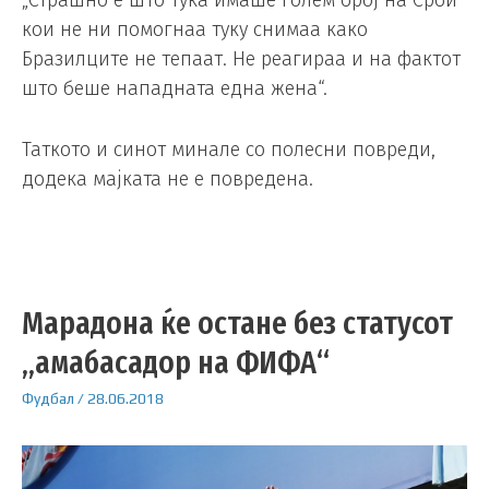
„Страшно е што тука имаше голем број на Срби
кои не ни помогнаа туку снимаа како
Бразилците не тепаат. Не реагираа и на фактот
што беше нападната една жена“.
Таткото и синот минале со полесни повреди,
додека мајката не е повредена.
Марадона ќе остане без статусот
„амабасадор на ФИФА“
Фудбал
/
28.06.2018