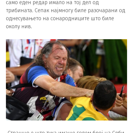
само еден редар имало на тој дел од
трибината. Сепак најмногу биле разочарани од
однесувањето на сонародниците што биле
околу нив.