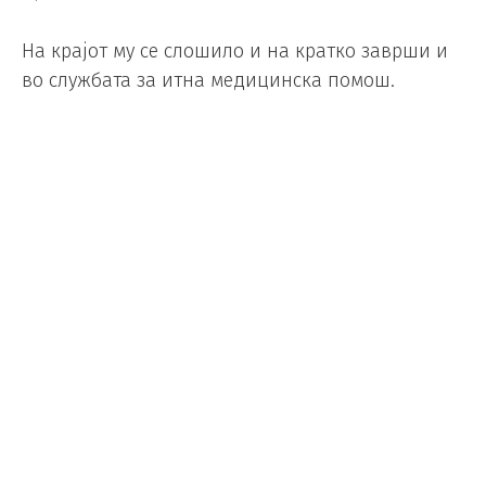
На крајот му се слошило и на кратко заврши и
во службата за итна медицинска помош.
foto: epa