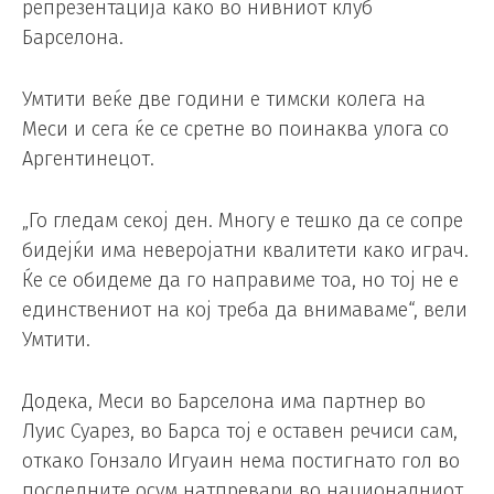
репрезентација како во нивниот клуб
Барселона.
Умтити веќе две години е тимски колега на
Меси и сега ќе се сретне во поинаква улога со
Аргентинецот.
„Го гледам секој ден. Многу е тешко да се сопре
бидејќи има неверојатни квалитети како играч.
Ќе се обидеме да го направиме тоа, но тој не е
единствениот на кој треба да внимаваме“, вели
Умтити.
Додека, Меси во Барселона има партнер во
Луис Суарез, во Барса тој е оставен речиси сам,
откако Гонзало Игуаин нема постигнато гол во
последните осум натпревари во националниот