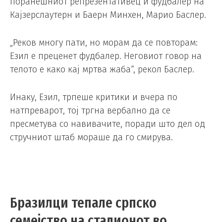
поранешниот репрезентативец и фудбалер на
Кајзерслаутерн и Баерн Минхен, Марио Баслер.
„Реков многу пати, но морам да се повторам:
Езил е преценет фудбалер. Неговиот говор на
телото е како кај мртва жаба“, рекол Баслер.
Инаку, Езил, трпеше критики и вчера по
натпреварот, тој тргна вербално да се
пресметува со навивачите, поради што дел од
стручниот штаб мораше да го смирува.
Бразилци тепале српско
семејство на стадионот во