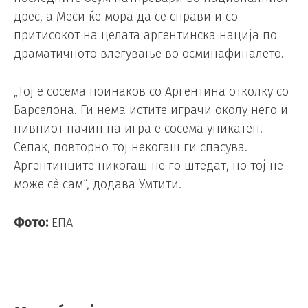
дрес, а Меси ќе мора да се справи и со
притисокот на целата аргентинска нација по
драматичното влегување во осминафиналето.
„Тој е сосема поинаков со Аргентина отколку со
Барселона. Ги нема истите играчи околу него и
нивниот начин на игра е сосема уникатен.
Сепак, повторно тој некогаш ги спасува.
Аргентинците никогаш не го штедат, но тој не
може сѐ сам“, додава Умтити.
Фото:
ЕПА