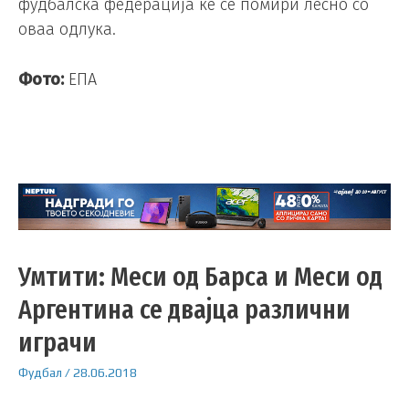
фудбалска федерација ќе се помири лесно со
оваа одлука.
Фото:
ЕПА
Умтити: Меси од Барса и Меси од
Аргентина се двајца различни
играчи
Фудбал
/
28.06.2018