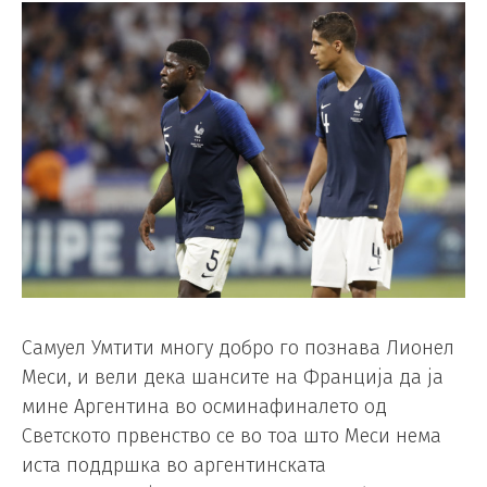
Самуел Умтити многу добро го познава Лионел
Меси, и вели дека шансите на Франција да ја
мине Аргентина во осминафиналето од
Светското првенство се во тоа што Меси нема
иста поддршка во аргентинската