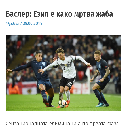
Баслер: Езил е како мртва жаба
Фудбал
/
28.06.2018
Сензационалната елиминација по првата фаза