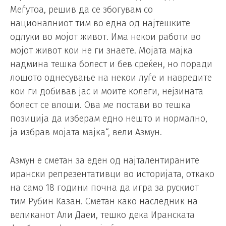
Меѓутоа, решив да се збогувам со
националниот тим во една од најтешките
одлуки во мојот живот. Има некои работи во
мојот живот кои не ги знаете. Мојата мајка
надмина тешка болест и бев среќен, но поради
лошото однесување на некои луѓе и навредите
кои ги добивав јас и моите колеги, нејзината
болест се влоши. Ова ме постави во тешка
позиција да изберам едно нешто и нормално,
ја избрав мојата мајка“, вели Азмун.
Азмун е сметан за еден од најталентираните
ирански репрезентативци во историјата, откако
на само 18 години почна да игра за рускиот
тим Рубин Казан. Сметан како наследник на
великанот Али Даеи, тешко дека Иранската