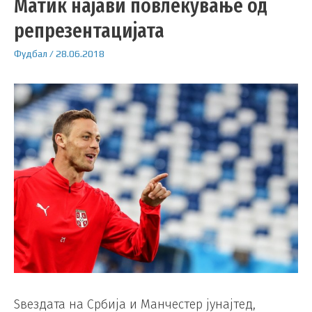
Матиќ најави повлекување од
репрезентацијата
Фудбал
/
28.06.2018
Ѕвездата на Србија и Манчестер јунајтед,