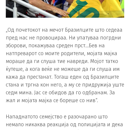
„Од почетокот на мечот Бразилците што седеаа
пред нас не провоцираа. Ни упатуваа погрдни
зборови, покажуваа среден прст…Бев на
натпреварот со моите родители, мојата мајка
мораше да ги слуша тие навреди. Мојот татко
ќутеше, а кога веќе не можеше да ги слуша им
кажа да престанат. Тогаш еден од Бразилците
стана и тргна кон него, а му се придружија уште
седм мина. Јас се обидов да го одбранам. За
жал и мојата мајка се бореше со нив“.
Нападнатото семејство е разочарано што
немало никаква реакција од полицијата и дека