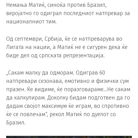
Немања Матиќ, синоќа против Бразил,
веројатно го одиграл последниот натпревар за
националниот тим.
Од септември, Србија, ќе се натпреварува во
Лигата на нации, а Матиќ не е сигурен дека ќе
биде дел од српската репрезентација.
„Сакам малку да одморам. Одиграв 60
натпревари сезонава, емотивно и физички сум
празен. Ќе видиме, ќе поразговараме…Не сакам
да калкулирам. Доколку бидам подготвен да го
дадам својот максимум ќе играм, во спротивно
ќе се повлечам“, рекол Матиќ по дуелот со
Бразил.