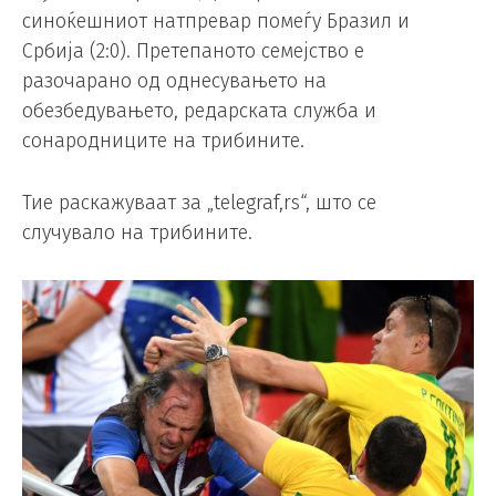
синоќешниот натпревар помеѓу Бразил и
Србија (2:0). Претепаното семејство е
разочарано од однесувањето на
обезбедувањето, редарската служба и
сонародниците на трибините.
Тие раскажуваат за „telegraf,rs“, што се
случувало на трибините.