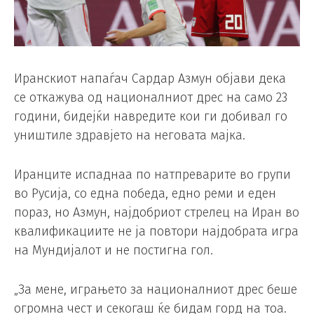
Иранскиот напаѓач Сардар Азмун објави дека
се откажува од националниот дрес на само 23
години, бидејќи навредите кои ги добивал го
уништиле здравјето на неговата мајка.
Иранците испаднаа по натпреварите во групи
во Русија, со една победа, едно реми и еден
пораз, но Азмун, најдобриот стрелец на Иран во
квалификациите не ја повтори најдобрата игра
на Мундијалот и не постигна гол.
„За мене, играњето за националниот дрес беше
огромна чест и секогаш ќе бидам горд на тоа.