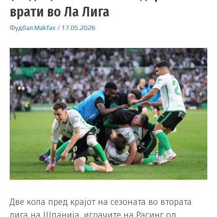
врати во Ла Лига
Фудбал
Makfax
/
17.05.2026
Две кола пред крајот на сезоната во втората
лига на Шпанија, играчите на Расинг од