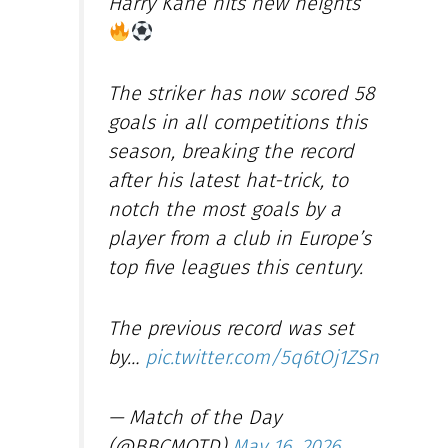
Harry Kane hits new heights
The striker has now scored 58
goals in all competitions this
season, breaking the record
after his latest hat-trick, to
notch the most goals by a
player from a club in Europe’s
top five leagues this century.
The previous record was set
by…
pic.twitter.com/5q6tOj1ZSn
— Match of the Day
(@BBCMOTD)
May 16, 2026