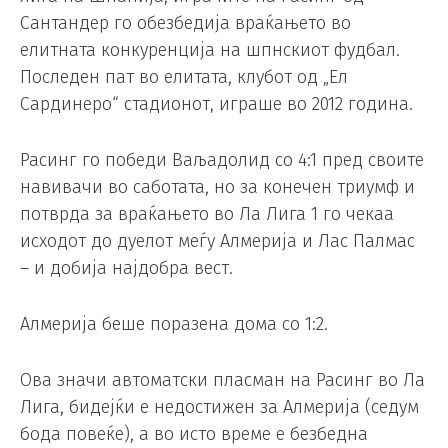
Сантандер го обезбедија враќањето во
елитната конкуренција на шпнскиот фудбал.
Последен пат во елитата, клубот од „Ел
Сардинеро“ стадионот, играше во 2012 година.
Расинг го победи Ваљадолид со 4:1 пред своите
навивачи во саботата, но за конечен триумф и
потврда за враќањето во Ла Лига 1 го чекаа
исходот до дуелот меѓу Алмерија и Лас Палмас
– и добија најдобра вест.
Алмерија беше поразена дома со 1:2.
Ова значи автоматски пласман на Расинг во Ла
Лига, бидејќи е недостижен за Алмерија (седум
бода повеќе), а во исто време е безбедна