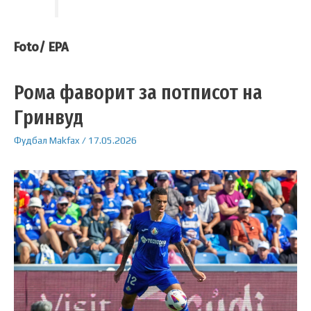
Foto/ EPA
Рома фаворит за потписот на
Гринвуд
Фудбал
Makfax
/
17.05.2026