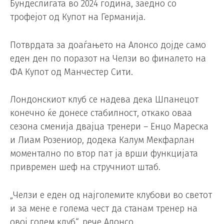
Бундеслигата во 2024 година, заедно со
трофејот од Купот на Германија.
Потврдата за доаѓањето на Алонсо дојде само
еден ден по поразот на Челзи во финалето на
ФА Купот од Манчестер Сити.
Лондонскиот клуб се надева дека Шпанецот
конечно ќе донесе стабилност, откако оваа
сезона сменија двајца тренери – Енцо Мареска
и Лиам Розениор, додека Калум Мекфарлан
моментално по втор пат ја врши функцијата
привремен шеф на стручниот штаб.
„Челзи е еден од најголемите клубови во светот
и за мене е голема чест да станам тренер на
овој голем клуб“, рече Алонсо.