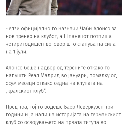
Челзи официјално го назначи Чаби Алонсо за
нов тренер на клубот, а Шпанецот потпиша
четиригодишен договор што стапува на сила
на 1 јули.
Алонсо беше надвор од терените откако го
напушти Реал Мадрид во јануари, помалку од
осум месеци откако седна на клупата на
„кралскиот клуб“.
Пред тоа, тој го водеше Баер Леверкузен три
години и ја напиша историјата на германскиот
клуб со освојувањето на првата титула во