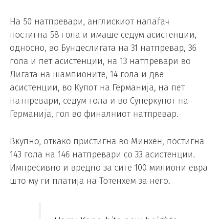
На 50 натпревари, англискиот напаѓач
постигна 58 гола и имаше седум асистенции,
односно, во Бундеслигата на 31 натпревар, 36
гола и пет асистенции, на 13 натпревари во
Лигата на шампионите, 14 гола и две
асистенции, во Купот на Германија, на пет
натпревари, седум гола и во Суперкупот на
Германија, гол во финалниот натпревар.
Вкупно, откако пристигна во Минхен, постигна
143 гола на 146 натпревари со 33 асистенции.
Импресивно и вредно за сите 100 милиони евра
што му ги платија на Тотенхем за него.