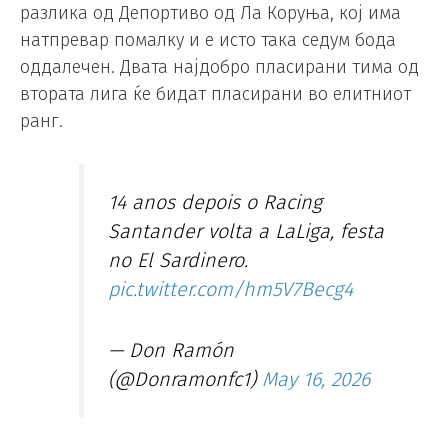
разлика од Депортиво од Ла Коруња, кој има
натпревар помалку и е исто така седум бода
оддалечен. Двата најдобро пласирани тима од
втората лига ќе бидат пласирани во елитниот
ранг.
14 anos depois o Racing
Santander volta a LaLiga, festa
no El Sardinero.
pic.twitter.com/hm5V7Becg4
— Don Ramón
(@Donramonfc1)
May 16, 2026