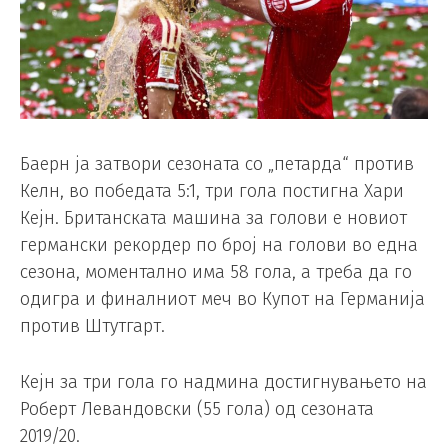
Баерн ја затвори сезоната со „петарда“ против
Келн, во победата 5:1, три гола постигна Хари
Кејн. Британската машина за голови е новиот
германски рекордер по број на голови во една
сезона, моментално има 58 гола, а треба да го
одигра и финалниот меч во Купот на Германија
против Штутгарт.
Кејн за три гола го надмина достигнувањето на
Роберт Левандовски (55 гола) од сезоната
2019/20.