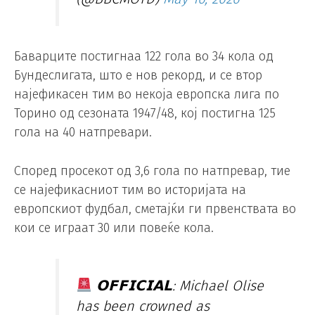
Баварците постигнаа 122 гола во 34 кола од
Бундеслигата, што е нов рекорд, и се втор
најефикасен тим во некоја европска лига по
Торино од сезоната 1947/48, кој постигна 125
гола на 40 натпревари.
Според просекот од 3,6 гола по натпревар, тие
се најефикасниот тим во историјата на
европскиот фудбал, сметајќи ги првенствата во
кои се играат 30 или повеќе кола.
𝗢𝗙𝗙𝗜𝗖𝗜𝗔𝗟: Michael Olise
has been crowned as