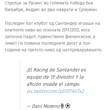
Стрелци за Расинг во големата победа беа
Виљабре, Андрес во два наврати и Сулејман.
Последен пат клубот од Сантандер играше на
елитното ниво во сезоната 2011/2012, кога
започна падот, првенствено финансиски, а
тимот ги помина последните десет и пол
години на третото ниво од натпреварувањето.
¡El Racing de Santander es
equipo de 1ª división! Y la
afición invade el campo.
pic.twitter.com/pD5f74hTx2
— Dani Moreno