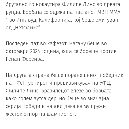
брутално го нокаутира Филипе Линс во првата
рунда. Борбата се одржа на настанот MВП MMA
1 во Инглвуд, Калифорнија, кој беше емитуван
од „Нетфликс“.
Последен пат во кафезот, Нагану беше во
октомври 2024 година, кога се бореше против
Ренан Фереира.
На другата страна беше поранешниот победник
на ПФЛ турнирот и предизвикувач на УФЦ,
Филипе Линс. Бразилецот влезе во борбата
како голем аутсајдер, но беше во значајна
серија победи и најави дека ќе му пружи
жесток отпор на шампионот.