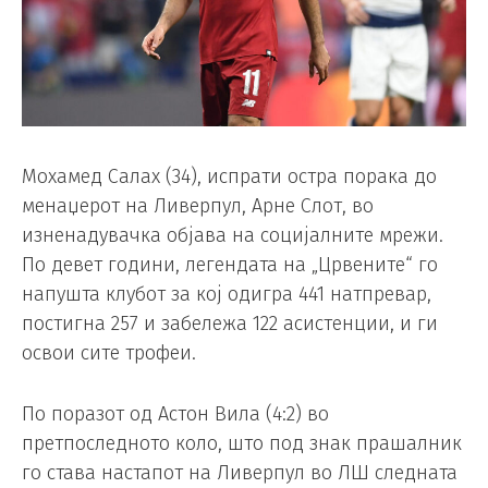
Мохамед Салах (34), испрати остра порака до
менаџерот на Ливерпул, Арне Слот, во
изненадувачка објава на социјалните мрежи.
По девет години, легендата на „Црвените“ го
напушта клубот за кој одигра 441 натпревар,
постигна 257 и забележа 122 асистенции, и ги
освои сите трофеи.
По поразот од Астон Вила (4:2) во
претпоследното коло, што под знак прашалник
го става настапот на Ливерпул во ЛШ следната