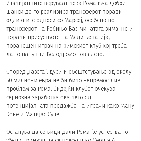
Италијанците веруваат дека Рома има добри
шанси да го реализира трансферот поради
одличните односи со Марсеј, особено по
трансферот на Робињо Ваз минатата зима, но и
поради присуството на Меди Бенатија,
поранешен играч на римскиот клуб кој треба
да го напушти Велодромот ова лето.
Според „Газета“, дури и обештетување од околу
50 милиони евра не би било непремостлив
проблем за Рома, бидејќи клубот очекува
сериозна заработка ова лето од
потенцијалната продажба на играчи како Ману
Коне и Матијас Суле.
Останува да се види дали Рома ќе успее да го
убеди Гринвуд да се пресели во Серија А.