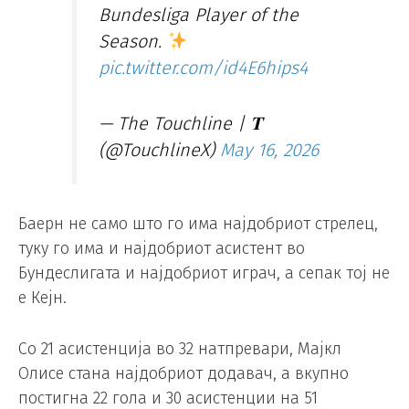
Bundesliga Player of the
Season.
pic.twitter.com/id4E6hips4
— The Touchline | 𝐓
(@TouchlineX)
May 16, 2026
Баерн не само што го има најдобриот стрелец,
туку го има и најдобриот асистент во
Бундеслигата и најдобриот играч, а сепак тој не
е Кејн.
Со 21 асистенција во 32 натпревари, Мајкл
Олисе стана најдобриот додавач, а вкупно
постигна 22 гола и 30 асистенции на 51