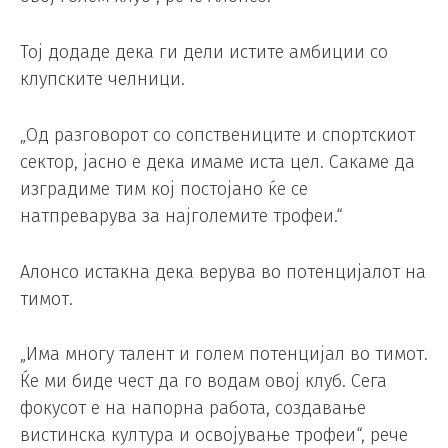
Тој додаде дека ги дели истите амбиции со
клупските челници.
„Од разговорот со сопствениците и спортскиот
сектор, јасно е дека имаме иста цел. Сакаме да
изградиме тим кој постојано ќе се
натпреварува за најголемите трофеи.“
Алонсо истакна дека верува во потенцијалот на
тимот.
„Има многу талент и голем потенцијал во тимот.
Ќе ми биде чест да го водам овој клуб. Сега
фокусот е на напорна работа, создавање
вистинска култура и освојување трофеи“, рече