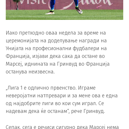
Иако претходно оваа недела за време на
церемонијата на доделување награди на
Унијата на професионални фудбалери на
Франција, изјави дека сака да остане во
Марсеј, иднината на Гринвуд во Франција
останува неизвесна.
„Лига 1 е одлично првенство. Играме
неверојатни натпревари и за мене ова е една
од најдобрите лиги во кои сум играл. Се
надевам дека ќе останам“, рече Гринвуд.
Сепак, сега е речиси сигурно дека Марсеј нема