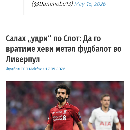
(@Danimobu13)
May 16, 2026
Салах „удри“ по Слот: Да го
вратиме хеви метал фудбалот во
Ливерпул
Фудбал
ТОП
Makfax
/
17.05.2026