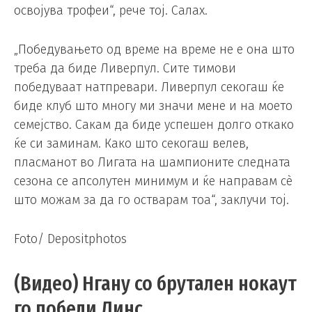
освојува трофеи“, рече тој. Салах.
„Победувањето од време на време не е она што
треба да биде Ливерпул. Сите тимови
победуваат натпревари. Ливерпул секогаш ќе
биде клуб што многу ми значи мене и на моето
семејство. Сакам да биде успешен долго откако
ќе си заминам. Како што секогаш велев,
пласманот во Лигата на шампионите следната
сезона се апсолутен минимум и ќе направам сè
што можам за да го остварам тоа“, заклучи тој.
Foto/ Depositphotos
(Видео) Нгану со брутален нокаут
го победи Линс