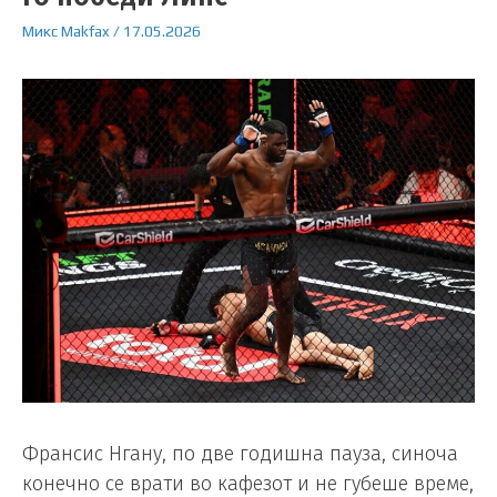
Микс
Makfax
/
17.05.2026
Франсис Нгану, по две годишна пауза, синоча
конечно се врати во кафезот и не губеше време,