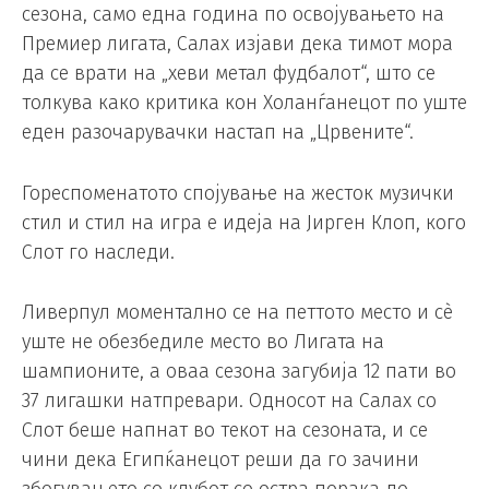
сезона, само една година по освојувањето на
Премиер лигата, Салах изјави дека тимот мора
да се врати на „хеви метал фудбалот“, што се
толкува како критика кон Холанѓанецот по уште
еден разочарувачки настап на „Црвените“.
Гореспоменатото спојување на жесток музички
стил и стил на игра е идеја на Јирген Клоп, кого
Слот го наследи.
Ливерпул моментално се на петтото место и сè
уште не обезбедиле место во Лигата на
шампионите, а оваа сезона загубија 12 пати во
37 лигашки натпревари. Односот на Салах со
Слот беше напнат во текот на сезоната, и се
чини дека Египќанецот реши да го зачини