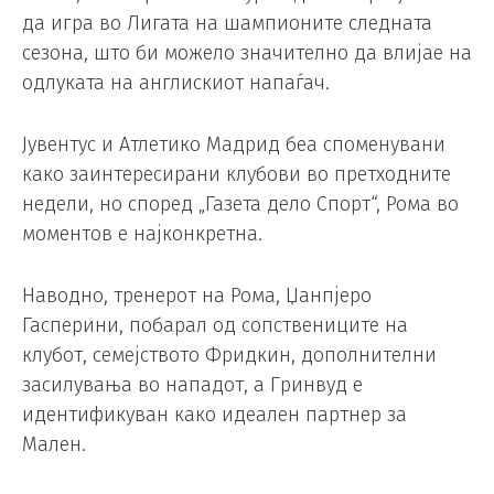
да игра во Лигата на шампионите следната
сезона, што би можело значително да влијае на
одлуката на англискиот напаѓач.
Јувентус и Атлетико Мадрид беа споменувани
како заинтересирани клубови во претходните
недели, но според „Газета дело Спорт“, Рома во
моментов е најконкретна.
Наводно, тренерот на Рома, Џанпјеро
Гасперини, побарал од сопствениците на
клубот, семејството Фридкин, дополнителни
засилувања во нападот, а Гринвуд е
идентификуван како идеален партнер за
Мален.