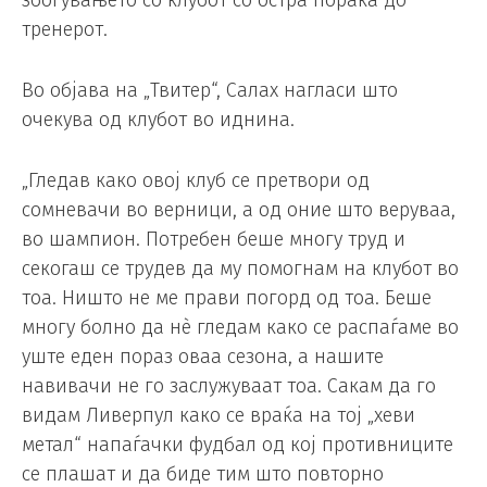
збогувањето со клубот со остра порака до
тренерот.
Во објава на „Твитер“, Салах нагласи што
очекува од клубот во иднина.
„Гледав како овој клуб се претвори од
сомневачи во верници, а од оние што веруваа,
во шампион. Потребен беше многу труд и
секогаш се трудев да му помогнам на клубот во
тоа. Ништо не ме прави погорд од тоа. Беше
многу болно да нè гледам како се распаѓаме во
уште еден пораз оваа сезона, а нашите
навивачи не го заслужуваат тоа. Сакам да го
видам Ливерпул како се враќа на тој „хеви
метал“ напаѓачки фудбал од кој противниците
се плашат и да биде тим што повторно