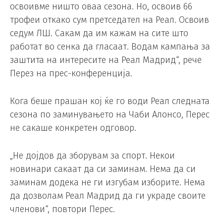
освоивме ништо оваа сезона. Но, освоив 66
трофеи откако сум претседател на Реал. Освоив
седум ЛШ. Сакам да им кажам на сите што
работат во сенка да гласаат. Водам кампања за
заштита на интересите на Реал Мадрид“, рече
Перез на прес-конференција.
Кога беше прашан кој ќе го води Реал следната
сезона по заминувањето на Чаби Алонсо, Перес
не сакаше конкретен одговор.
„Не дојдов да зборувам за спорт. Некои
новинари сакаат да си заминам. Нема да си
заминам додека не ги изгубам изборите. Нема
да дозволам Реал Мадрид да ги украде своите
членови“, повтори Перес.