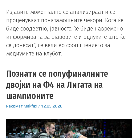
Изјавите моментално се анализираат и се
проценуваат понатамошните чекори. Кога ќе
биде соодветно, јавноста ќе биде навремено
информирана за ставовите и одлуките што ќе
се донесат“, се вели во соопштението за
медиумите на клубот.
Познати се полуфиналните
двојки на Ф4 на Лигата на
шампионите
Ракомет
Makfax
/
12.05.2026