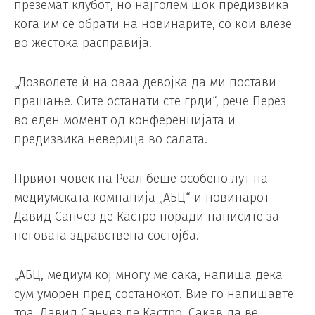
преземат клубот, но најголем шок предизвика
кога им се обрати на новинарите, со кои влезе
во жестока расправија.
„Дозволете ѝ на оваа девојка да ми постави
прашање. Сите останати сте грди“, рече Перез
во еден момент од конференцијата и
предизвика неверица во салата.
Првиот човек на Реал беше особено лут на
медиумската компанија „АБЦ“ и новинарот
Давид Санчез де Кастро поради написите за
неговата здравствена состојба.
„AБЦ, медиум кој многу ме сака, напиша дека
сум уморен пред состанокот. Вие го напишавте
тоа, Давид Санчез де Кастро. Сакав да ве