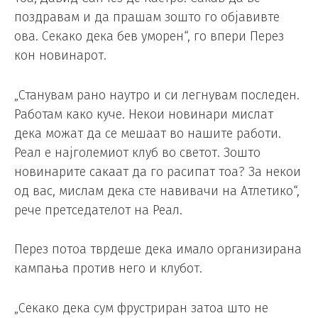
поздравам и да прашам зошто го објавивте
ова. Секако дека бев уморен“, го впери Перез
кон новинарот.
„Станувам рано наутро и си легнувам последен.
Работам како куче. Некои новинари мислат
дека можат да се мешаат во нашите работи.
Реал е најголемиот клуб во светот. Зошто
новинарите сакаат да го расипат тоа? За некои
од вас, мислам дека сте навивачи на Атлетико“,
рече претседателот на Реал.
Перез потоа тврдеше дека имало организирана
кампања против него и клубот.
„Секако дека сум фрустриран затоа што не