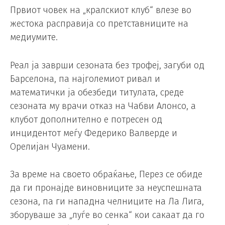
Првиот човек на „кралскиот клуб“ влезе во
жестока расправија со претставниците на
медиумите.
Реал ја заврши сезоната без трофеј, загуби од
Барселона, па најголемиот ривал и
математички ја обезбеди титулата, среде
сезоната му врачи отказ на Чабви Алонсо, а
клубот дополнително е потресен од
инцидентот меѓу Федерико Валверде и
Орелијан Чуамени.
За време на своето обраќање, Перез се обиде
да ги пронајде виновниците за неуспешната
сезона, па ги нападна челниците на Ла Лига,
зборуваше за „луѓе во сенка“ кои сакаат да го