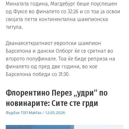
Минатата година, Магдебург беше поуспешен
од Фуксе во финалето со 32:26 и со тоа ја освои
својата петта континентална шампионска
титула.
Дванаесеткратниот европски шампион
Барселона и дански Олборг ќе се сретнат во
второто полуфинале. Тоа ќе биде реприза на
финалето од пред две години, во кое
Барселона победи со 31:30.
Флорентино Перез „удри“ по
новинарите: Сите сте грди
Фудбал
ТОП
Makfax
/
12.05.2026