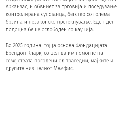
Арканзас, и обвинет за трговија и поседување
контролирана супстанца, бегство со голема
брзина и незаконско претекнување. Еден ден
подоцна беше ослободен со кауција.
Во 2025 година, тој ја основа Фондацијата
Брендон Кларк, со цел да им помогне на
семејствата погодени од трагедии, мајките и
другите низ целиот Мемфис.
Пред да дојде во Мемфис, канадскиот центар
играше на универзитетите Сан Хозе Стејт и
Гонзага.
Заедно со Џа Морант, Кларк беше играчот со
најдолг стаж во Мемфис Гризлис.