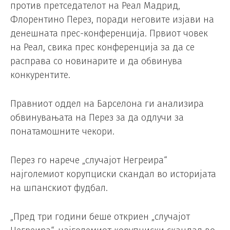
против претседателот на Реал Мадрид,
Флорентино Перез, поради неговите изјави на
денешната прес-конференција. Првиот човек
на Реал, свика прес конференција за да се
расправа со новинарите и да обвинува
конкурентите.
Правниот оддел на Барселона ги анализира
обвинувањата на Перез за да одлучи за
понатамошните чекори.
Перез го нарече „случајот Негреира“
најголемиот корупциски скандал во историјата
на шпанскиот фудбал.
„Пред три години беше откриен „случајот