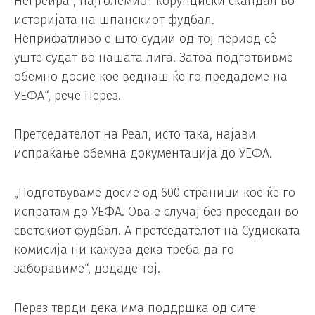
Негреира“, најголемиот корупциски скандал во
историјата на шпанскиот фудбал.
Неприфатливо е што судии од тој период сè
уште судат во нашата лига. Затоа подготвивме
обемно досие кое веднаш ќе го предадеме на
УЕФА“, рече Перез.
Претседателот на Реал, исто така, најави
испраќање обемна документација до УЕФА.
„Подготвуваме досие од 600 страници кое ќе го
испратам до УЕФА. Ова е случај без преседан во
светскиот фудбал. А претседателот на Судиската
комисија ни кажува дека треба да го
заборавиме“, додаде тој.
Перез тврди дека има поддршка од сите