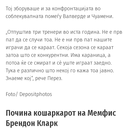
Тој зборуваше и за конфронтацијата во
соблекувалната помеѓу Валверде и Чуамени.
„Отпуштив три тренери во иста година. Не е прв
пат да се случи тоа. Не е ни прв пат нашите
играчи да се караат. Секоја сезона се караат
затоа што се конкурентни. Има караница, а
потоа ќе се смират и сè уште играат заедно.
Тука е различно што некој го кажа тоа јавно.
Знаеме кој“, рече Перез.
Foto/ Depositphotos
Почина кошаркарот на Мемфис
Брендон Кларк