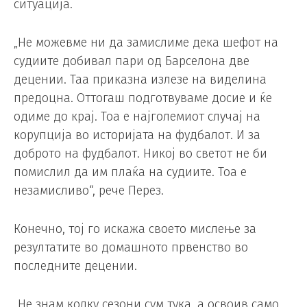
ситуација.
„Не можевме ни да замислиме дека шефот на
судиите добивал пари од Барселона две
децении. Таа приказна излезе на виделина
предоцна. Оттогаш подготвуваме досие и ќе
одиме до крај. Тоа е најголемиот случај на
корупција во историјата на фудбалот. И за
доброто на фудбалот. Никој во светот не би
помислил да им плаќа на судиите. Тоа е
незамисливо“, рече Перез.
Конечно, тој го искажа своето мислење за
резултатите во домашното првенство во
последните децении.
„Не знам колку сезони сум тука, а освоив само