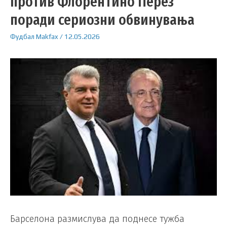
против Флорентино Перез
поради сериозни обвинувања
Фудбал
Makfax
/
12.05.2026
Барселона размислува да поднесе тужба