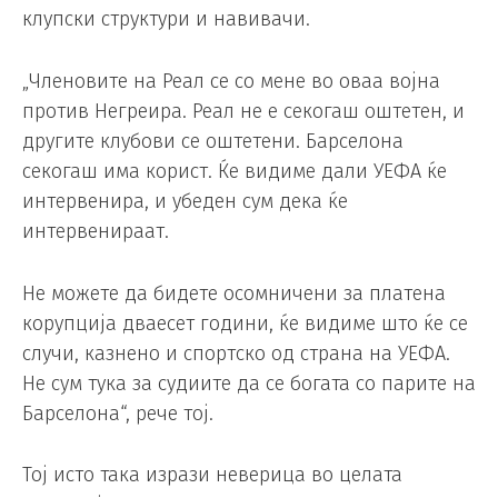
клупски структури и навивачи.
„Членовите на Реал се со мене во оваа војна
против Негреира. Реал не е секогаш оштетен, и
другите клубови се оштетени. Барселона
секогаш има корист. Ќе видиме дали УЕФА ќе
интервенира, и убеден сум дека ќе
интервенираат.
Не можете да бидете осомничени за платена
корупција дваесет години, ќе видиме што ќе се
случи, казнено и спортско од страна на УЕФА.
Не сум тука за судиите да се богата со парите на
Барселона“, рече тој.
Тој исто така изрази неверица во целата