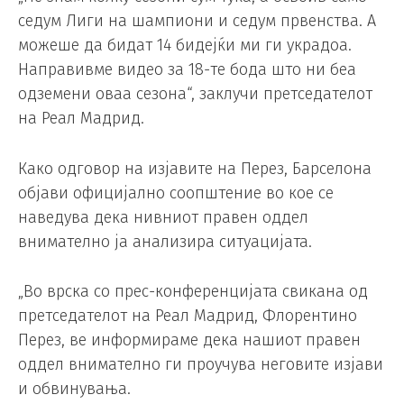
седум Лиги на шампиони и седум првенства. А
можеше да бидат 14 бидејќи ми ги украдоа.
Направивме видео за 18-те бода што ни беа
одземени оваа сезона“, заклучи претседателот
на Реал Мадрид.
Како одговор на изјавите на Перез, Барселона
објави официјално соопштение во кое се
наведува дека нивниот правен оддел
внимателно ја анализира ситуацијата.
„Во врска со прес-конференцијата свикана од
претседателот на Реал Мадрид, Флорентино
Перез, ве информираме дека нашиот правен
оддел внимателно ги проучува неговите изјави
и обвинувања.