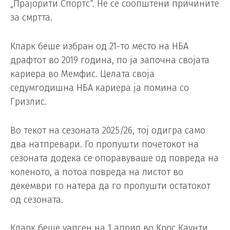
„Прајорити Спортс“. Не се соопштени причините
за смртта.
Кларк беше избран oд 21-то место на НБА
драфтот во 2019 година, по ја започна својата
кариера во Мемфис. Целата своја
седумгодишна НБА кариера ја помина со
Гризлис.
Во текот на сезоната 2025/26, тој одигра само
два натпревари. Го пропушти почетокот на
сезоната додека се опоравуваше од повреда на
коленото, а потоа повреда на листот во
декември го натера да го пропушти остатокот
од сезоната.
Кларк беше уапсен на 1 април во Крос Каунти,