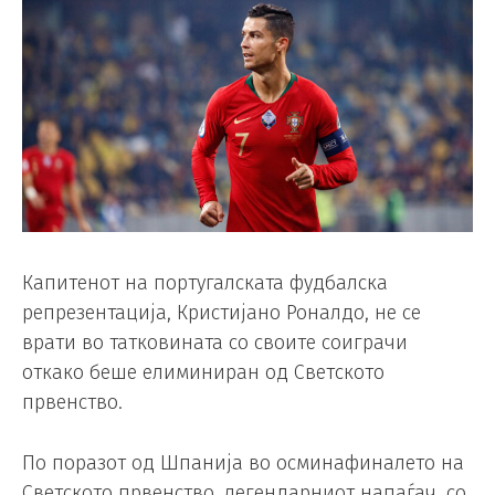
Капитенот на португалската фудбалска
репрезентација, Кристијано Роналдо, не се
врати во татковината со своите соиграчи
откако беше елиминиран од Светското
првенство.
По поразот од Шпанија во осминафиналето на
Светското првенство, легендарниот напаѓач, со