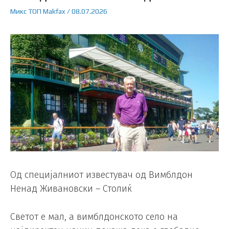
Микс
ТОП
Makfax
/
08.07.2026
Од специјалниот известувач од Вимблдон
Ненад Живановски – Столиќ
Светот е мал, а вимблдонското село на