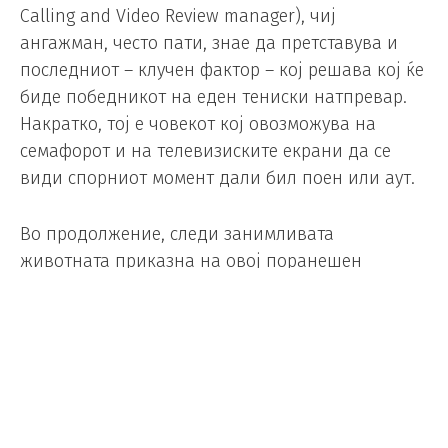
Calling and Video Review manager), чиј
ангажман, често пати, знае да претставува и
последниот – клучен фактор – кој решава кој ќе
биде победникот на еден тениски натпревар.
Накратко, тој е човекот кој овозможува на
семафорот и на телевизиските екрани да се
види спорниот момент дали бил поен или аут.
Во продолжение, следи занимливата
животната приказна на овој поранешен
Скопјанец.
„По професија сум специјалист по медицинска
биохемија, и работев како началник на
лабараторија во Воената Болница во Скопје до
1994. година, кога решив да се отселам во Нов