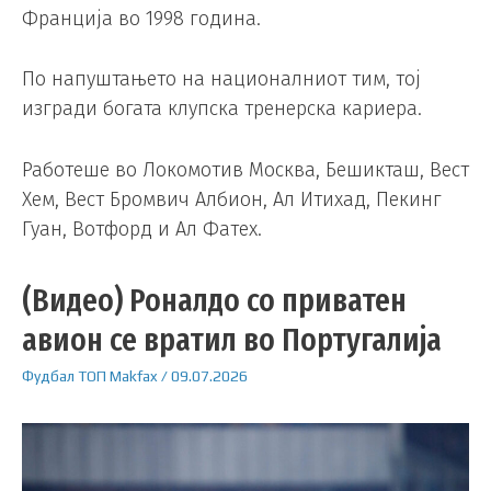
Франција во 1998 година.
По напуштањето на националниот тим, тој
изгради богата клупска тренерска кариера.
Работеше во Локомотив Москва, Бешикташ, Вест
Хем, Вест Бромвич Албион, Ал Итихад, Пекинг
Гуан, Вотфорд и Ал Фатех.
(Видео) Роналдо со приватен
авион се вратил во Португалија
Фудбал
ТОП
Makfax
/
09.07.2026