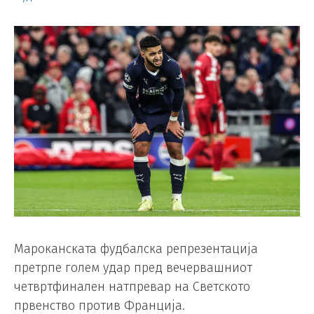
Мароканската фудбалска репрезентација
претрпе голем удар пред вечервашниот
четвртфинален натпревар на Светското
првенство против Франција.