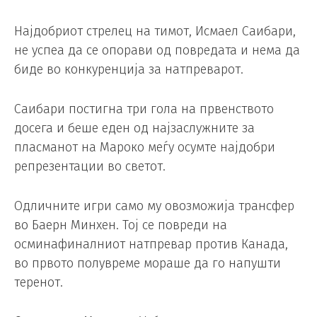
Најдобриот стрелец на тимот, Исмаел Саибари,
не успеа да се опорави од повредата и нема да
биде во конкуренција за натпреварот.
Саибари постигна три гола на првенството
досега и беше еден од најзаслужните за
пласманот на Мароко меѓу осумте најдобри
репрезентации во светот.
Одличните игри само му овозможија трансфер
во Баерн Минхен. Тој се повреди на
осминафиналниот натпревар против Канада,
во првото полувреме мораше да го напушти
теренот.