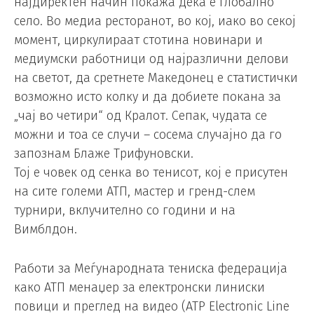
најдиректен начин покажа дека е глобално
село. Во медиа ресторанот, во кој, иако во секој
момент, циркулираат стотина новинари и
медиумски работници од најразлични делови
на светот, да сретнете Македонец е статистички
возможно исто колку и да добиете покана за
„чај во четири“ од Кралот. Сепак, чудата се
можни и тоа се случи – сосема случајно да го
запознам Блаже Трифуновски.
Тој е човек од сенка во тенисот, кој е присутен
на сите големи АТП, мастер и гренд-слем
турнири, вклучително со години и на
Вимблдон.
Работи за Меѓународната тениска федерација
како АТП менаџер за електронски линиски
повици и преглед на видео (ATP Electronic Line