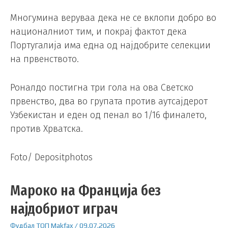
Многумина веруваа дека не се вклопи добро во
националниот тим, и покрај фактот дека
Португалија има една од најдобрите селекции
на првенството.
Роналдо постигна три гола на ова Светско
првенство, два во групата против аутсајдерот
Узбекистан и еден од пенал во 1/16 финалето,
против Хрватска.
Foto/ Depositphotos
Мароко на Франција без
најдобриот играч
Фудбал
ТОП
Makfax
/
09.07.2026