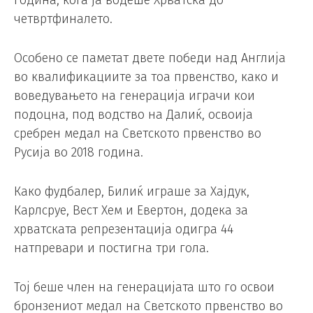
година, кога ја водеше Хрватска до
четвртфиналето.
Особено се паметат двете победи над Англија
во квалификациите за тоа првенство, како и
воведувањето на генерација играчи кои
подоцна, под водство на Далиќ, освоија
сребрен медал на Светското првенство во
Русија во 2018 година.
Како фудбалер, Билиќ играше за Хајдук,
Карлсруе, Вест Хем и Евертон, додека за
хрватската репрезентација одигра 44
натпревари и постигна три гола.
Тој беше член на генерацијата што го освои
бронзениот медал на Светското првенство во