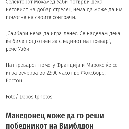
Селекторот Мохамед Уаби потврди дека
неговиот најдобар стрелец нема да може да им
помогне на своите соиграчи.
„Саибари нема да игра денес. Се надевам дека
ќе биде подготвен за следниот натпревар“,
рече Уаби.
Натпреварот помеѓу Франција и Мароко ќе се
игра вечерва во 22:00 часот во Фоксборо,
Бостон.
Foto/ Depositphotos
Македонец може да го реши
победникот на Вимблдон