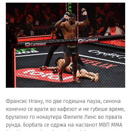
Франсис Нгану, по две годишна пауза, синоча
конечно се врати во кафезот и не губеше време,
брутално го нокаутира Филипе Линс во првата
рунда. Борбата се одржа на настанот MВП MMA