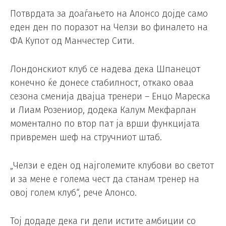
Потврдата за доаѓањето на Алонсо дојде само
еден ден по поразот на Челзи во финалето на
ФА Купот од Манчестер Сити.
Лондонскиот клуб се надева дека Шпанецот
конечно ќе донесе стабилност, откако оваа
сезона сменија двајца тренери – Енцо Мареска
и Лиам Розениор, додека Калум Мекфарлан
моментално по втор пат ја врши функцијата
привремен шеф на стручниот штаб.
„Челзи е еден од најголемите клубови во светот
и за мене е голема чест да станам тренер на
овој голем клуб“, рече Алонсо.
Тој додаде дека ги дели истите амбиции со