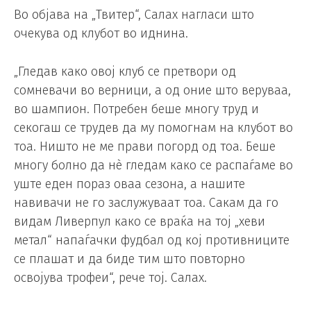
Во објава на „Твитер“, Салах нагласи што
очекува од клубот во иднина.
„Гледав како овој клуб се претвори од
сомневачи во верници, а од оние што веруваа,
во шампион. Потребен беше многу труд и
секогаш се трудев да му помогнам на клубот во
тоа. Ништо не ме прави погорд од тоа. Беше
многу болно да нè гледам како се распаѓаме во
уште еден пораз оваа сезона, а нашите
навивачи не го заслужуваат тоа. Сакам да го
видам Ливерпул како се враќа на тој „хеви
метал“ напаѓачки фудбал од кој противниците
се плашат и да биде тим што повторно
освојува трофеи“, рече тој. Салах.