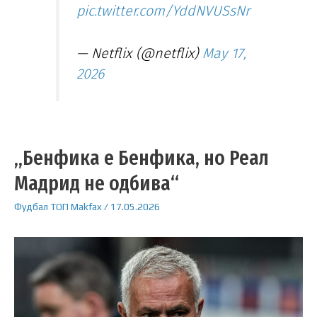
pic.twitter.com/YddNVUSsNr
— Netflix (@netflix)
May 17,
2026
„Бенфика е Бенфика, но Реал
Мадрид не одбива“
Фудбал
ТОП
Makfax
/
17.05.2026