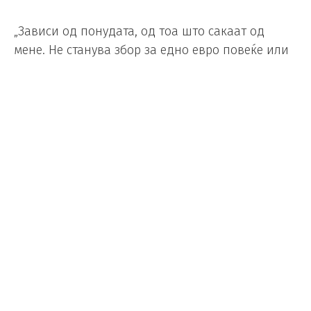
„Зависи од понудата, од тоа што сакаат од
мене. Не станува збор за едно евро повеќе или
помалку, туку за тоа што сакаат од мене, дали
сум во можност да го исполнам она што го
бараат, работниот профил што ми го нудат“.
Мурињо не ги криеше своите емоции кон
Бенфика.
„Сакам да одвојам време да анализирам, да
размислам и да одлучам сам. Бенфика е
Бенфика и повеќе не можам да го кријам она
што го чувствувам за Бенфика. Го криев тоа
цела кариера, но сега не можам“, рече Мурињо.