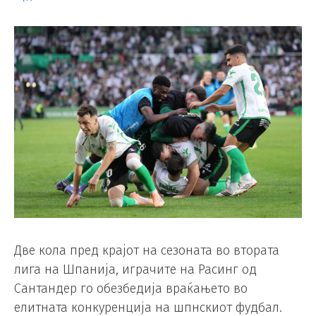
Две кола пред крајот на сезоната во втората
лига на Шпанија, играчите на Расинг од
Сантандер го обезбедија враќањето во
елитната конкуренција на шпнскиот фудбал.