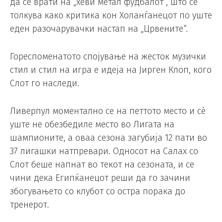
да се врати на „хеви метал фудбалот“, што се
толкува како критика кон Холанѓанецот по уште
еден разочарувачки настап на „Црвените“.
Гореспоменатото спојување на жесток музички
стил и стил на игра е идеја на Јирген Клоп, кого
Слот го наследи.
Ливерпул моментално се на петтото место и сè
уште не обезбедиле место во Лигата на
шампионите, а оваа сезона загубија 12 пати во
37 лигашки натпревари. Односот на Салах со
Слот беше напнат во текот на сезоната, и се
чини дека Египќанецот реши да го зачини
збогувањето со клубот со остра порака до
тренерот.