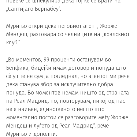
повеќе се шпекулира дека тој ќе се врати на
„Сантијаго Бернабеу“.
Мурињо откри дека неговиот агент, Жорже
Мендеш, разговара со челниците на „кралскиот
клуб.“
„Во моментов, 99 проценти останувам во
Бенфика, бидејќи имам договор и понуда што
сè уште не сум ја погледнал, но агентот ми рече
дека станува збор за исклучително добра
понуда. Во моментов немам ништо од страната
на Реал Мадрид, но, повторувам, никој од нас
не е наивен, единственото нешто што
моментално постои се разговорите меѓу Жорже
Мендеш и луѓето од Реал Мадрид“, рече
Мурињо и дополни.