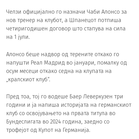
Челзи официјално го назначи Чаби Алонсо за
нов тренер на клубот, а Шпанецот потпиша
четиригодишен договор што стапува на сила
на 1 јули.
Алонсо беше надвор од терените откако го
напушти Реал Мадрид во јануари, помалку од
осум месеци откако седна на клупата на
„кралскиот клуб“.
Пред тоа, тој го водеше Баер Леверкузен три
години и ја напиша историјата на германскиот
клуб со освојувањето на првата титула во
Бундеслигата во 2024 година, заедно со
трофејот од Купот на Германија.