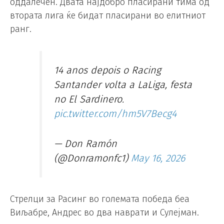
оддалечен. Двата најдобро пласирани тима од
втората лига ќе бидат пласирани во елитниот
ранг.
14 anos depois o Racing
Santander volta a LaLiga, festa
no El Sardinero.
pic.twitter.com/hm5V7Becg4
— Don Ramón
(@Donramonfc1)
May 16, 2026
Стрелци за Расинг во големата победа беа
Виљабре, Андрес во два наврати и Сулејман.