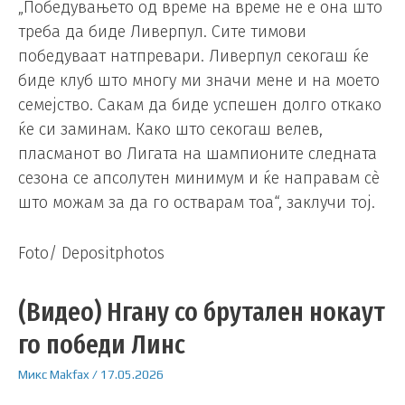
„Победувањето од време на време не е она што
треба да биде Ливерпул. Сите тимови
победуваат натпревари. Ливерпул секогаш ќе
биде клуб што многу ми значи мене и на моето
семејство. Сакам да биде успешен долго откако
ќе си заминам. Како што секогаш велев,
пласманот во Лигата на шампионите следната
сезона се апсолутен минимум и ќе направам сè
што можам за да го остварам тоа“, заклучи тој.
Foto/ Depositphotos
(Видео) Нгану со брутален нокаут
го победи Линс
Микс
Makfax
/
17.05.2026