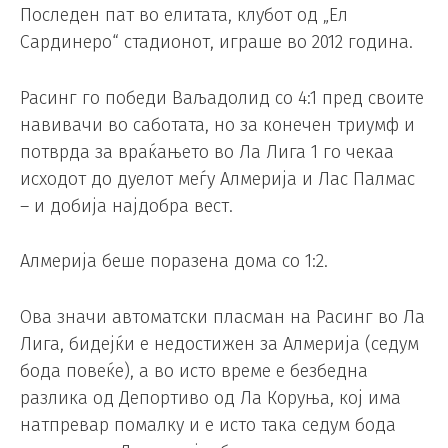
Последен пат во елитата, клубот од „Ел
Сардинеро“ стадионот, играше во 2012 година.
Расинг го победи Ваљадолид со 4:1 пред своите
навивачи во саботата, но за конечен триумф и
потврда за враќањето во Ла Лига 1 го чекаа
исходот до дуелот меѓу Алмерија и Лас Палмас
– и добија најдобра вест.
Алмерија беше поразена дома со 1:2.
Ова значи автоматски пласман на Расинг во Ла
Лига, бидејќи е недостижен за Алмерија (седум
бода повеќе), а во исто време е безбедна
разлика од Депортиво од Ла Коруња, кој има
натпревар помалку и е исто така седум бода