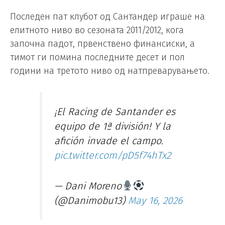
Последен пат клубот од Сантандер играше на
елитното ниво во сезоната 2011/2012, кога
започна падот, првенствено финансиски, а
тимот ги помина последните десет и пол
години на третото ниво од натпреварувањето.
¡El Racing de Santander es
equipo de 1ª división! Y la
afición invade el campo.
pic.twitter.com/pD5f74hTx2
— Dani Moreno
(@Danimobu13)
May 16, 2026