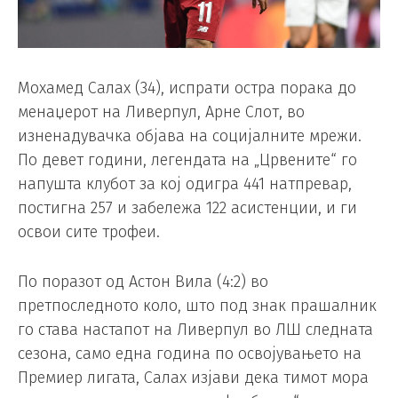
Мохамед Салах (34), испрати остра порака до
менаџерот на Ливерпул, Арне Слот, во
изненадувачка објава на социјалните мрежи.
По девет години, легендата на „Црвените“ го
напушта клубот за кој одигра 441 натпревар,
постигна 257 и забележа 122 асистенции, и ги
освои сите трофеи.
По поразот од Астон Вила (4:2) во
претпоследното коло, што под знак прашалник
го става настапот на Ливерпул во ЛШ следната
сезона, само една година по освојувањето на
Премиер лигата, Салах изјави дека тимот мора