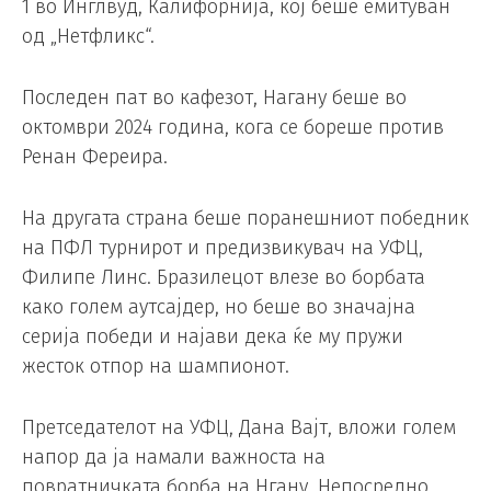
1 во Инглвуд, Калифорнија, кој беше емитуван
од „Нетфликс“.
Последен пат во кафезот, Нагану беше во
октомври 2024 година, кога се бореше против
Ренан Фереира.
На другата страна беше поранешниот победник
на ПФЛ турнирот и предизвикувач на УФЦ,
Филипе Линс. Бразилецот влезе во борбата
како голем аутсајдер, но беше во значајна
серија победи и најави дека ќе му пружи
жесток отпор на шампионот.
Претседателот на УФЦ, Дана Вајт, вложи голем
напор да ја намали важноста на
повратничката борба на Нгану. Непосредно