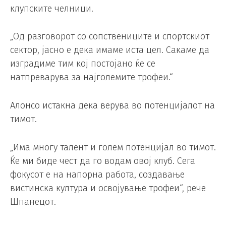
клупските челници.
„Од разговорот со сопствениците и спортскиот
сектор, јасно е дека имаме иста цел. Сакаме да
изградиме тим кој постојано ќе се
натпреварува за најголемите трофеи.“
Алонсо истакна дека верува во потенцијалот на
тимот.
„Има многу талент и голем потенцијал во тимот.
Ќе ми биде чест да го водам овој клуб. Сега
фокусот е на напорна работа, создавање
вистинска култура и освојување трофеи“, рече
Шпанецот.