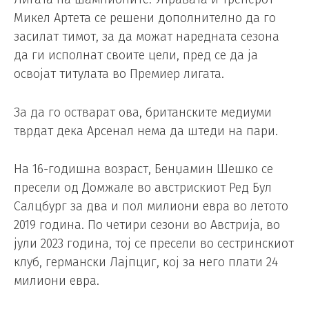
Микел Артета се решени дополнително да го
засилат тимот, за да можат наредната сезона
да ги исполнат своите цели, пред се да ја
освојат титулата во Премиер лигата.
За да го остварат ова, британските медиуми
тврдат дека Арсенал нема да штеди на пари.
На 16-годишна возраст, Бенџамин Шешко се
пресели од Домжале во австрискиот Ред Бул
Салцбург за два и пол милиони евра во летото
2019 година. По четири сезони во Австрија, во
јули 2023 година, тој се пресели во сестринскиот
клуб, германски Лајпциг, кој за него плати 24
милиони евра.