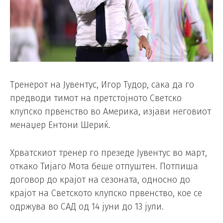
Тренерот на Јувентус, Игор Тудор, сака да го
предводи тимот на претстојното Светско
клупско првенство во Америка, изјави неговиот
менаџер Ентони Шериќ.
Хрватскиот тренер го презеде Јувентус во март,
откако Тијаго Мота беше отпуштен. Потпиша
договор до крајот на сезоната, односно до
крајот на Светското клупско првенство, кое се
одржува во САД од 14 јуни до 13 јули.