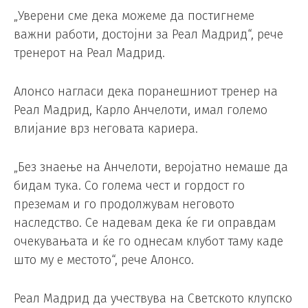
„Уверени сме дека можеме да постигнеме
важни работи, достојни за Реал Мадрид“, рече
тренерот на Реал Мадрид.
Алонсо нагласи дека поранешниот тренер на
Реал Мадрид, Карло Анчелоти, имал големо
влијание врз неговата кариера.
„Без знаење на Анчелоти, веројатно немаше да
бидам тука. Со голема чест и гордост го
преземам и го продолжувам неговото
наследство. Се надевам дека ќе ги оправдам
очекувањата и ќе го однесам клубот таму каде
што му е местото“, рече Алонсо.
Реал Мадрид да учествува на Светското клупско