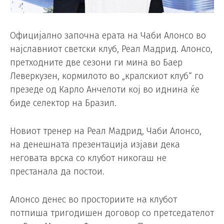
Официјално започна ерата на Чаби Алонсо во
најславниот светски клуб, Реал Мадрид. Алонсо,
претходните две сезони ги мина во Баер
Леверкузен, кормилото во „кралскиот клуб“ го
презеде од Карло Анчелоти кој во иднина ќе
биде селектор на Бразил.
Новиот тренер на Реал Мадрид, Чаби Алонсо,
на денешната презентација изјави дека
неговата врска со клубот никогаш не
престанала да постои.
Алонсо денес во просториите на клубот
потпиша тригодишен договор со претседателот