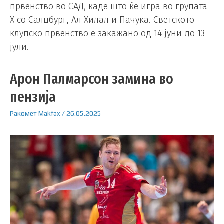
првенство во САД, каде што ќе игра во групата
Х со Салцбург, Ал Хилал и Пачука. Светското
клупско првенство е закажано од 14 јуни до 13
јули.
Арон Палмарсон замина во
пензија
Ракомет
Makfax
/
26.05.2025