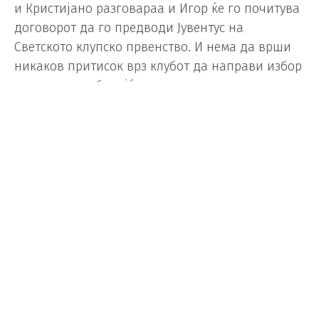
и Кристијано разговараа и Игор ќе го почитува
договорот да го предводи Јувентус на
Светското клупско првенство. И нема да врши
никаков притисок врз клубот да направи избор
за иднината, бидејќи очигледно се надева дека
ќе биде тренер на Јувентус и следната сезона –
изјави Шериќ за „Скај Италија“.
Раководството на Јувентус е заинтересирано да
го врати Антонио Конте, кој оваа сезона ја
освои титулата со Наполи.
Тен Хаг го презеде Баер
Леверкузен
Фудбал
ТОП
Makfax
/
26.05.2025