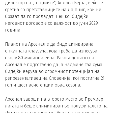
директор на „топџиите“, Андреа Берта, веќе се
сретна со претставниците на Лајпциг, кои не
брзаат да го продадат Шешко, бидејќи
неговиот договор е со важност до јуни 2029
година.
Планот на Арсенал е да биде активирана
опкупната клаузула, која треба да изнесува
околу 80 милиони евра. Раководството на
Арсенал е подготвено да ја надмине таа сума
бидејќи верува во огромниот потенцијал на
репрезентативец на Словенија, кој постигна 21
гол и шест асистенции оваа сезона.
Арсенал заврши на второто место во Премиер
лигата и беше елиминиран во полуфиналето на
Лигата на шампионите. Управата и тренерот