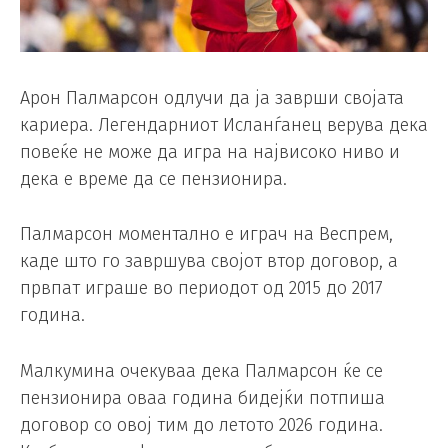
Арон Палмарсон одлучи да ја заврши својата
кариера. Легендарниот Исланѓанец верува дека
повеќе не може да игра на највисоко ниво и
дека е време да се пензионира.
Палмарсон моментално е играч на Веспрем,
каде што го завршува својот втор договор, а
првпат играше во периодот од 2015 до 2017
година.
Малкумина очекуваа дека Палмарсон ќе се
пензионира оваа година бидејќи потпиша
договор со овој тим до летото 2026 година.