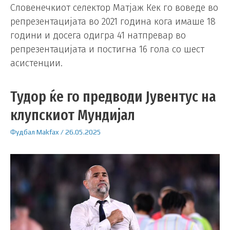
Словенечкиот селектор Матјаж Кек го воведе во
репрезентацијата во 2021 година кога имаше 18
години и досега одигра 41 натпревар во
репрезентацијата и постигна 16 гола со шест
асистенции.
Тудор ќе го предводи Јувентус на
клупскиот Мундијал
Фудбал
Makfax
/
26.05.2025