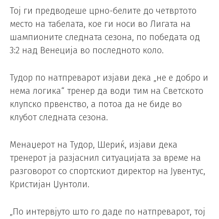
Тој ги предводеше црно-белите до четвртото
место на табелата, кое ги носи во Лигата на
шампионите следната сезона, по победата од
3:2 над Венеција во последното коло.
Тудор по натпреварот изјави дека „не е добро и
нема логика“ тренер да води тим на Светското
клупско првенство, а потоа да не биде во
клубот следната сезона.
Менаџерот на Тудор, Шериќ, изјави дека
тренерот ја разјаснил ситуацијата за време на
разговорот со спортскиот директор на Јувентус,
Кристијан Џунтоли.
„По интервјуто што го даде по натпреварот, тој