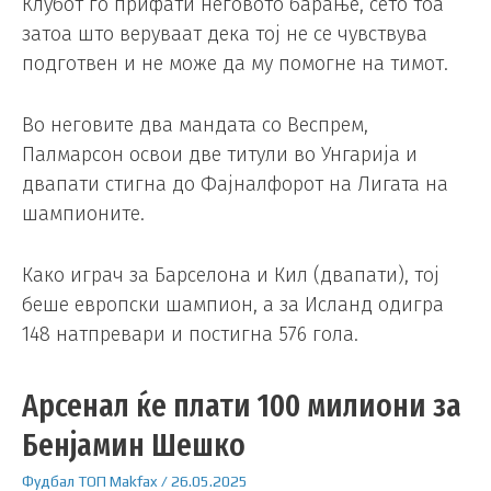
Клубот го прифати неговото барање, сето тоа
затоа што веруваат дека тој не се чувствува
подготвен и не може да му помогне на тимот.
Во неговите два мандата со Веспрем,
Палмарсон освои две титули во Унгарија и
двапати стигна до Фајналфорот на Лигата на
шампионите.
Како играч за Барселона и Кил (двапати), тој
беше европски шампион, а за Исланд одигра
148 натпревари и постигна 576 гола.
Арсенал ќе плати 100 милиони за
Бенјамин Шешко
Фудбал
ТОП
Makfax
/
26.05.2025