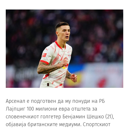
Арсенал е подготвен да му понуди на РБ
Лајпциг 100 милиони евра отштета за
словенечкиот голгетер Бенјамин Шешко (21),
објавија британските медиуми. Спортскиот