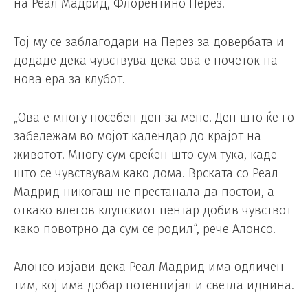
на Реал Мадрид, Флорентино Перез.
Тој му се заблагодари на Перез за довербата и
додаде дека чувствува дека ова е почеток на
нова ера за клубот.
„Ова е многу посебен ден за мене. Ден што ќе го
забележам во мојот календар до крајот на
животот. Многу сум среќен што сум тука, каде
што се чувствувам како дома. Врската со Реал
Мадрид никогаш не престанала да постои, а
откако влегов клупскиот центар добив чувствот
како повотрно да сум се родил“, рече Алонсо.
Алонсо изјави дека Реал Мадрид има одличен
тим, кој има добар потенцијал и светла иднина.