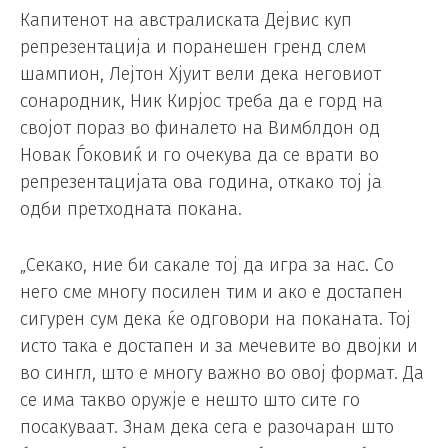
Капитенот на австралиската Дејвис куп
репрезентација и поранешен гренд слем
шампион, Лејтон Хјуит вели дека неговиот
сонародник, Ник Кирјос треба да е горд на
својот пораз во финалето на Вимблдон од
Новак Ѓоковиќ и го очекува да се врати во
репрезентацијата ова година, откако тој ја
одби претходната покана.
„Секако, ние би сакале тој да игра за нас. Со
него сме многу посилен тим и ако е достапен
сигурен сум дека ќе одговори на поканата. Тој
исто така е достапен и за мечевите во двојки и
во сингл, што е многу важно во овој формат. Да
се има такво оружје е нешто што сите го
посакуваат. Знам дека сега е разочаран што