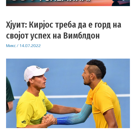
Хјуит: Кирјос треба да е горд на
својот успех на Вимблдон
Микс
/
14.07.2022