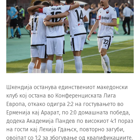
Шкендија останува единствениот македонски
клуб кој остана во Конференциската Лига
Европа, откако одигра 2:2 на гостувањето во
Ерменија кај Арарат, по 2:0 домашната победа,
додека Академија Пандев по високиот 4:1 пораз
на гости кај Лехија Гдањск, повторно загуби,
овојпат со 1:2 за збогување од квалификaциите.