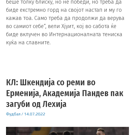
беше толку блиску, но не победи, но треба да
биде екстремно горд на својот настап и му го
кажав тоа. Само треба да продолжи да верува
во самиот себе“, вели Хјуит, кој во сабота ќе
биде вклучен во Интернационалната тениска
куќа на славните.
КЛ: Шкендија со реми во
Ерменија, Академија Пандев пак
загуби од Лехија
Фудбал
/
14.07.2022