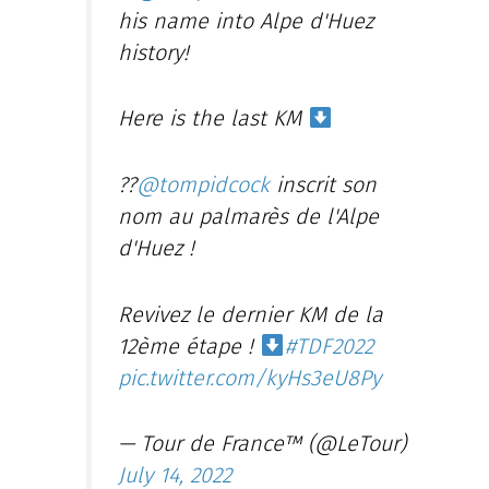
his name into Alpe d'Huez
history!
Here is the last KM
??
@tompidcock
inscrit son
nom au palmarès de l'Alpe
d'Huez !
Revivez le dernier KM de la
12ème étape !
#TDF2022
pic.twitter.com/kyHs3eU8Py
— Tour de France™ (@LeTour)
July 14, 2022