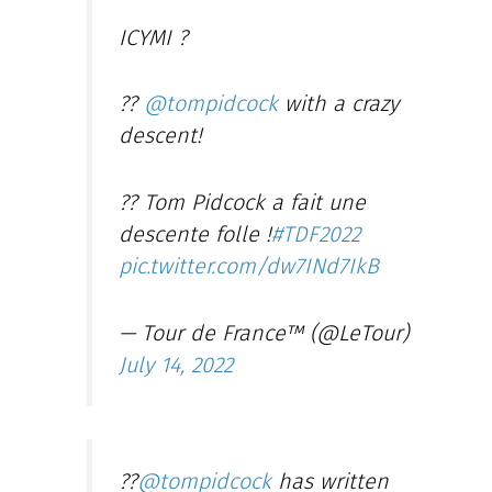
ICYMI ?
??
@tompidcock
with a crazy
descent!
?? Tom Pidcock a fait une
descente folle !
#TDF2022
pic.twitter.com/dw7INd7IkB
— Tour de France™ (@LeTour)
July 14, 2022
??
@tompidcock
has written