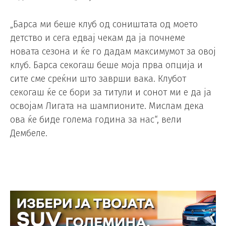
„Барса ми беше клуб од соништата од моето
детство и сега едвај чекам да ја почнеме
новата сезона и ќе го дадам максимумот за овој
клуб. Барса секогаш беше моја прва опција и
сите сме среќни што заврши вака. Клубот
секогаш ќе се бори за титули и сонот ми е да ја
освојам Лигата на шампионите. Мислам дека
ова ќе биде голема година за нас“, вели
Дембеле.