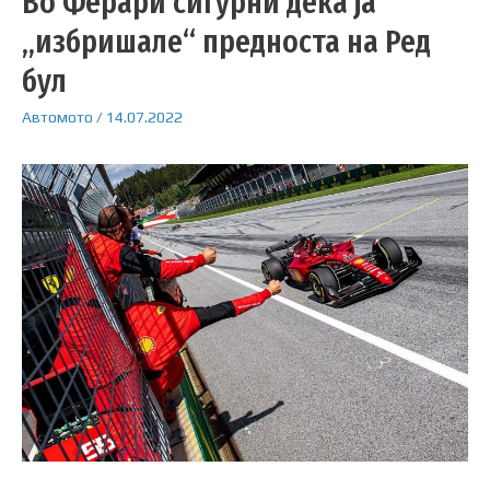
Во Ферари сигурни дека ја
„избришале“ предноста на Ред
бул
Автомото
/
14.07.2022