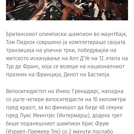
Британскиот олимписки шампион во маунтбајк,
Том Пидкок совршено ја комплетираше својата
транзиција на улични трки, победувајќи на
митското искачување на Алп Д’Уе на 12. етапа на
Тур де Франс, која се возеше на националниот
празник на Франција, Денот на Бастилја.
Велосипедистот на Инеос Гренадирс, нападна
со уште четири велосипедисти на 10 километри
пред крајот, за во финишот да биде 48 секуни
пред Луис Меинтјес (Интермарш), додека трет
беше поранешниот шампион Крис Фрум
(Израел-Премиер Тек) со 2 минути послабо