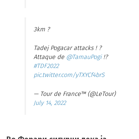
3km ?
Tadej Pogacar attacks ! ?
Attaque de
@TamauPogi
!?
#TDF2022
pic.twitter.com/yTXYCf4brS
— Tour de France™ (@LeTour)
July 14, 2022