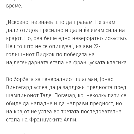
време.
„Искрено, не знаев што да правам. Не знам
дали отидов пресилно и дали ќе имам сила на
крајот. Но, ова беше едно неверојатно искуство.
Нешто што не се опишува“, изјави 22-
годишниот Пидкок по победата на
најлегендарната етапа на француската класика.
Во борбата за генералниот пласман, Јонас
Вингегард успеа да ја заддржи предноста пред
шампинонот Тадеј Погачар, кој неколку пати се
обиде да нападне и да направи предност, но
на крајот не успеа во третата последователна
етапа на Француските Алпи.