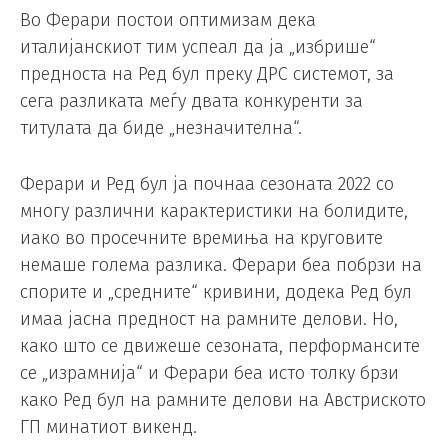
Во Ферари постои оптимизам дека
италијанскиот тим успеал да ја „избрише“
предноста на Ред бул преку ДРС системот, за
сега разликата меѓу двата конкуренти за
титулата да биде „незначителна“.
Ферари и Ред бул ја почнаа сезоната 2022 со
многу различни карактеристики на болидите,
иако во просечните времиња на круговите
немаше голема разлика. Ферари беа побрзи на
спорите и „средните“ кривини, додека Ред бул
имаа јасна предност на рамните делови. Но,
како што се движеше сезоната, перформансите
се „израмнија“ и Ферари беа исто толку брзи
како Ред бул на рамните делови на Австриското
ГП минатиот викенд.