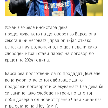
Усман Дембеле инсистира дека
продолжувањето на договорот со Барселона
секогаш би неговата „прва опција“, откако
денеска наутро, конечно, по две недели како
слободен играч стави параф на договор до
крајот на 2024 година.
Барса беа подготвени да го продадат Дембеле
во јануари, откако тој одбиваше да го
продолжи договорот и очекувањата беа дека ќе
си замине како слободен играч, по што тој
доби доверба од новиот тренер Чави Ернандез
и да остане на „Ноу Камп“.