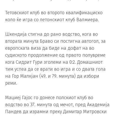
Тетовскиот клуб во второто квалификациско
коло ќе игра со летонскиот клуб Валмиера.
Шкендија стигна до рано водство, кога во
втората минута Браво си постигна автогол, за
европската виза да биде на дофат на во
судиското продолжение од првото полувреме
кога Сидрит Гури зголеми на 0:2. Домашниот
тим успеа да се врати во игра и со двата гола
на Гор Малкјан (49. и 79. минута) да избори
реми.
Мациеј Гајос го донесе полскиот клуб во
водство во 37. минута од мечот, пред Академија
Пандев да израмни преку Димитар Митровски