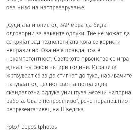
ова ниво на натпреварување.
„Судијата и оние од ВАР мора да бидат
одговорни за ваквите одлуки. Тие не можат да
се кријат зад технологијата кога се користи
неправилно. Ова не е правда, тоа е
некомпетентност. Светското првенство се игра
еднаш на секои четири години. Играчите
жртвуваат сè за да стигнат до тука, навивачите
патуваат од целиот свет, а потоа една
скандалозна одлука уништува месеци напорна
работа. Ова е непростливо“, рече поранешниот
репрезентативец на Шведска.
Foto/ Depositphotos