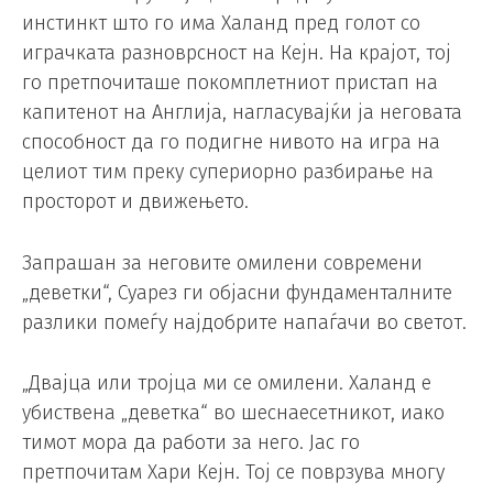
инстинкт што го има Халанд пред голот со
играчката разноврсност на Кејн. На крајот, тој
го претпочиташе покомплетниот пристап на
капитенот на Англија, нагласувајќи ја неговата
способност да го подигне нивото на игра на
целиот тим преку супериорно разбирање на
просторот и движењето.
Запрашан за неговите омилени современи
„деветки“, Суарез ги објасни фундаменталните
разлики помеѓу најдобрите напаѓачи во светот.
„Двајца или тројца ми се омилени. Халанд е
убиствена „деветка“ во шеснаесетникот, иако
тимот мора да работи за него. Јас го
претпочитам Хари Кејн. Тој се поврзува многу