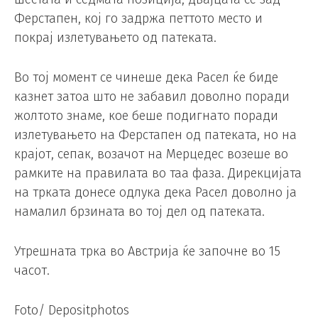
Ферстапен, кој го задржа петтото место и
покрај излетувањето од патеката.
Во тој момент се чинеше дека Расел ќе биде
казнет затоа што не забавил доволно поради
жолтото знаме, кое беше подигнато поради
излетувањето на Ферстапен од патеката, но на
крајот, сепак, возачот на Мерцедес возеше во
рамките на правилата во таа фаза. Дирекцијата
на трката донесе одлука дека Расел доволно ја
намалил брзината во тој дел од патеката.
Утрешната трка во Австрија ќе започне во 15
часот.
Foto/ Depositphotos