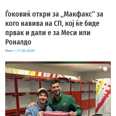
Ѓоковиќ откри за „Макфакс“ за
кого навива на СП, кој ќе биде
првак и дали е за Меси или
Роналдо
Микс
/
27.06.2026