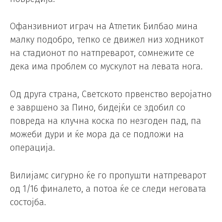
Офанзивниот играч на Атлетик Билбао мина
малку подобро, тепко се движел низ ходникот
на стадионот по натпреварот, сомнежите се
дека има проблем со мускулот на левата нога.
Од друга страна, Светското првенство веројатно
е завршено за Пино, бидејќи се здобил со
повреда на клучна коска по незгоден пад, па
можеби дури и ќе мора да се подложи на
операција.
Вилијамс сигурно ќе го пропушти натпреварот
од 1/16 финалето, а потоа ќе се следи неговата
состојба.