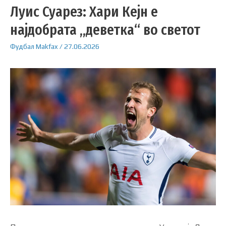
Луис Суарез: Хари Кејн е
најдобрата „деветка“ во светот
Фудбал
Makfax
/
27.06.2026