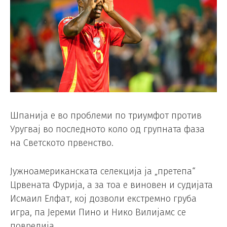
Шпанија е во проблеми по триумфот против
Уругвај во последното коло од групната фаза
на Светското првенство.
Јужноамериканската селекција ја „претепа“
Црвената Фурија, а за тоа е виновен и судијата
Исмаил Елфат, кој дозволи екстремно груба
игра, па Јереми Пино и Нико Вилијамс се
повредија.