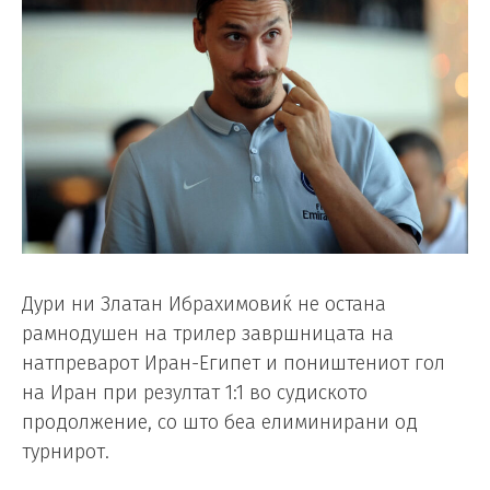
Дури ни Златан Ибрахимовиќ не остана
рамнодушен на трилер завршницата на
натпреварот Иран-Египет и поништениот гол
на Иран при резултат 1:1 во судиското
продолжение, со што беа елиминирани од
турнирот.