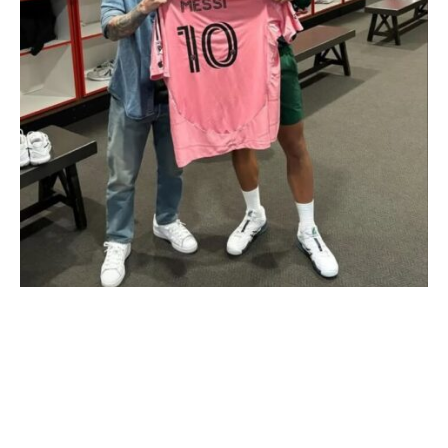
Од специјалниот известувач од Вимблдон,
Ненад Живановски – Столиќ
На прес конференцијата на Вимблдон, Новак