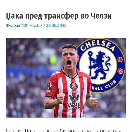
Џака пред трансфер во Челзи
Фудбал
ТОП
Makfax
/
28.06.2026
Гранит Џака наскоро би можел да стане играч