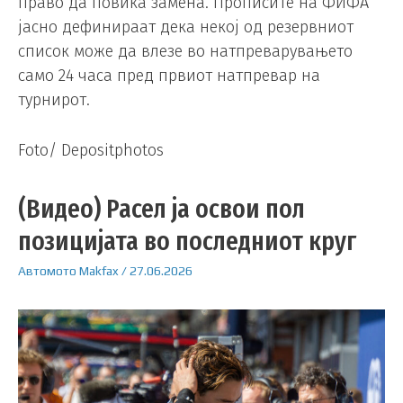
право да повика замена. Прописите на ФИФА
јасно дефинираат дека некој од резервниот
список може да влезе во натпреварувањето
само 24 часа пред првиот натпревар на
турнирот.
Foto/ Depositphotos
(Видео) Расел ја освои пол
позицијата во последниот круг
Автомото
Makfax
/
27.06.2026