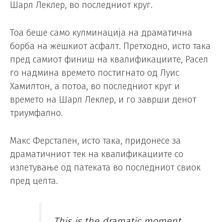
Шарл Леклер, во последниот круг.
Тоа беше само кулминација на драматична
борба на жешкиот асфалт. Претходно, исто така
пред самиот финиш на квалификациите, Расел
го надмина времето постигнато од Луис
Хамилтон, а потоа, во последниот круг и
времето на Шарл Леклер, и го заврши денот
триумфално.
Макс Ферстапен, исто така, придонесе за
драматичниот тек на квалификациите со
излетување од патеката во последниот свиок
пред целта.
This is the dramatic moment