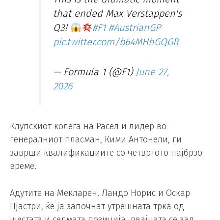
that ended Max Verstappen's
Q3!
#F1
#AustrianGP
pic.twitter.com/b64MHhGQGR
— Formula 1 (@F1)
June 27,
2026
Клупскиот колега на Расел и лидер во
генералниот пласман, Кими Антонели, ги
заврши квалификациите со четвртото најбрзо
време.
Адутите на Мекларен, Ландо Норис и Оскар
Пјастри, ќе ја започнат утрешната трка од
шестата и седмата позиција, двајцата се зад