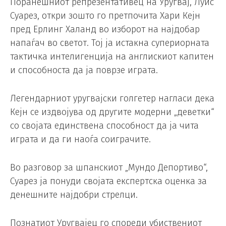
Поранешниот репрезентативец на Уругвај, Луис
Суарез, откри зошто го претпочита Хари Кејн
пред Ерлинг Халанд во изборот на најдобар
напаѓач во светот. Тој ја истакна супериорната
тактичка интелигенција на англискиот капитен
и способноста да ја поврзе играта.
Легендарниот уругвајски голгетер нагласи дека
Кејн се издвојува од другите модерни „деветки“
со својата единствена способност да ја чита
играта и да ги наоѓа соиграчите.
Во разговор за шпанскиот „Мундо Депортиво“,
Суарез ја понуди својата експертска оценка за
денешните најдобри стрелци.
Познатиот Уругвајец го спореди убиствениот