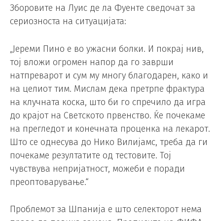
Зборовите на Луис де ла Фуенте сведочат за
сериозноста на ситуацијата:
„Јереми Пино е во ужасни болки. И покрај нив,
тој вложи огромен напор да го заврши
натпреварот и сум му многу благодарен, како и
на целиот тим. Мислам дека претрпе фрактура
на клучната коска, што би го спречило да игра
до крајот на Светското првенство. Ќе почекаме
на прегледот и конечната проценка на лекарот.
Што се однесува до Нико Вилијамс, треба да ги
почекаме резултатите од тестовите. Тој
чувствува непријатност, можеби е поради
преоптоварување.“
Проблемот за Шпанија е што селекторот нема