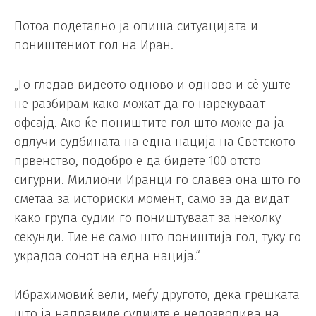
Потоа подетално ја опиша ситуацијата и
поништениот гол на Иран.
„Го гледав видеото одново и одново и сè уште
не разбирам како можат да го нарекуваат
офсајд. Ако ќе поништите гол што може да ја
одлучи судбината на една нација на Светското
првенство, подобро е да бидете 100 отсто
сигурни. Милиони Иранци го славеа она што го
сметаа за историски момент, само за да видат
како група судии го поништуваат за неколку
секунди. Тие не само што поништија гол, туку го
украдоа сонот на една нација.“
Ибрахимовиќ вели, меѓу другото, дека грешката
што ја направиле судиите е недозволива на