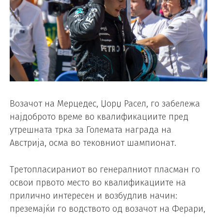
Возачот на Мерцедес, Џорџ Расел, го забележа
најдоброто време во квалификациите пред
утрешната трка за Големата награда на
Австрија, осма во тековниот шампионат.
Третопласираниот во генералниот пласман го
освои првото место во квалификациите на
прилично интересен и возбудлив начин:
преземајќи го водството од возачот на Ферари,