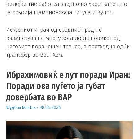
бидејќи тие работеа заедно во Баер, каде што
ја освоија шампионската титула и Купот.
Искусниот играч од средниот ред не
размислуваше многу кога дојде повикот од
неговиот поранешен тренер, а претходно одби
трансфер во Вест Хем.
Ибрахимовиќ е лут поради Иран:
Поради ова луѓето ја губат
довербата во ВАР
Фудбал
Makfax
/
28.06.2026