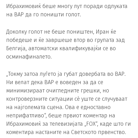
Ибрахимовиќ беше многу лут поради одлуката
на ВАР да го поништи голот.
Доколку голот не беше поништен, Иран ќе
победеше и ќе завршеше втор во групата зад
Белгија, автоматски квалификувајќи се во
осминафиналето.
„Токму затоа луѓето ја губат довербата во ВАР.
Ни велат дека ВАР е воведен за да се
минимизираат очигледните грешки, но
контроверзните ситуации сè уште се случуваат
на најголемата сцена. Ова е едноставно
неприфатливо“, беше првиот коментар на
Ибрахимовиќ за телевизијата „FOX“, каде што ги
коментира настаните на Светското првенство.