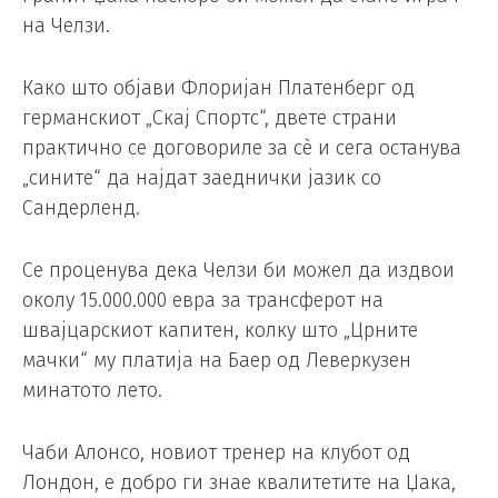
на Челзи.
Како што објави Флоријан Платенберг од
германскиот „Скај Спортс“, двете страни
практично се договориле за сè и сега останува
„сините“ да најдат заеднички јазик со
Сандерленд.
Се проценува дека Челзи би можел да издвои
околу 15.000.000 евра за трансферот на
швајцарскиот капитен, колку што „Црните
мачки“ му платија на Баер од Леверкузен
минатото лето.
Чаби Алонсо, новиот тренер на клубот од
Лондон, е добро ги знае квалитетите на Џака,