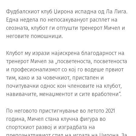
Фудбалскиот клуб Џирона испадна од Ла Лига.
Една недела по непосакувануот расплет на
сеозната, клубот ги отпушти тренерот Мичел и
неговите помошници.
Клубот му изрази најискрена благодарност на
тренерот Мичел за „посветеноста, посветеноста
и професионализмот со кој го водеше првиот
тим, како и за човечкиот, пристапен и
почитувачки однос кон членовите на клубот,
навивачите, менаџментот и сите вработени“.
По неговото пристигнување во летото 2021
година, Мичел стана клучна фигура во
спортскиот развој и изградбата на
препознатливиот стил на играта на Џирона. За