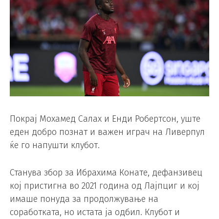
Покрај Мохамед Салах и Енди Робертсон, уште
еден добро познат и важен играч на Ливерпул
ќе го напушти клубот.
Станува збор за Ибрахима Конате, дефанзивец
кој пристигна во 2021 година од Лајпциг и кој
имаше понуда за продолжување на
соработката, но истата ја одбил. Клубот и