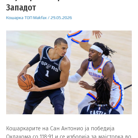
Западот
Кошарка
ТОП
Makfax
/
29.05.2026
Кошаркарите на Сан Антонио ја победија
Оклахома со 118:91 и се изборија за мајсторка во