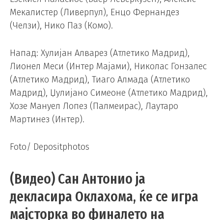
Мекалистер (Ливерпул), Енцо Фернандез
(Челзи), Нико Паз (Комо).
Напад: Хулијан Алварез (Атлетико Мадрид),
Лионел Меси (Интер Мајами), Николас Гонзалес
(Атлетико Мадрид), Тиаго Алмада (Атлетико
Мадрид), Џулијано Симеоне (Атлетико Мадрид),
Хозе Мануел Лопез (Палмеирас), Лаутаро
Мартинез (Интер).
Foto/ Depositphotos
(Видео) Сан Антонио ја
декласира Оклахома, ќе се игра
мајсторка во финалето на