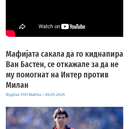
Мафијата сакала да го киднапира
Ван Бастен, се откажале за да не
му помогнат на Интер против
Милан
Фудбал
ТОП
Makfax
/
28.05.2026