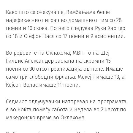
Како што се очекуваше, Вембањама беше
најефикасниот играч во домашниот тим со 28
поени и 10 скока. По него следуваа Руки Харпер
со 18 и Стефон Касл со 17 поени и 9 асистенции.
Во редовите на Оклахома, МВП-то на Шеј
Гилџис Александер застана на скромни 15
поени со 30 отсот реализација од поле. Имаше
само три слободни фрлања. Мекејн имаше 13, а
Кејсон Волас имаше 11 поени.
Седмиот одлучувачки натпревар на програмата
е во ноќта помеѓу сабота и недела во 2 часот по
македонско време во Оклахома.