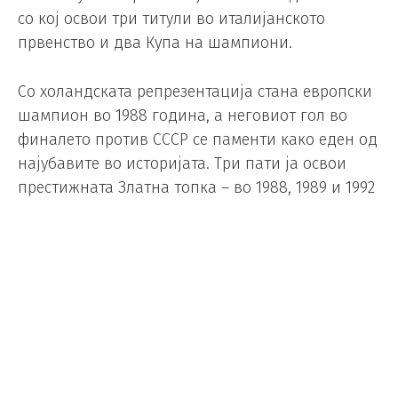
со кој освои три титули во италијанското
првенство и два Купа на шампиони.
Со холандската репрезентација стана европски
шампион во 1988 година, а неговиот гол во
финалето против СССР се паменти како еден од
најубавите во историјата. Три пати ја освои
престижната Златна топка – во 1988, 1989 и 1992
година.
Врската помеѓу италијанскиот фудбал и
организираниот криминал беше особено
изразена во периодот кога и Ван Бастен
играше во Серија А.
Во неодамнешно интервју за „Кориере дела