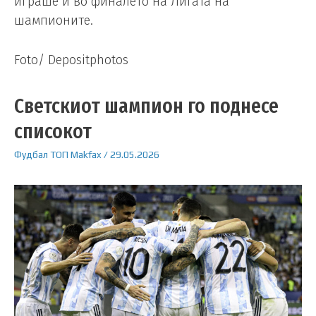
играше и во финалето на Лигата на
шампионите.
Foto/ Depositphotos
Светскиот шампион го поднесе
списокот
Фудбал
ТОП
Makfax
/
29.05.2026