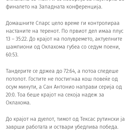
финалето на Западната конференција.
Домашните Спарс цело време ги контролираа
настаните на теренот. По првиот дел имаа плус
13 – 35:22. До крајот на полувремето, актуелните
шампиони од Оклахома губеа со седум поени,
60:53.
Тандерите се држеа до 72:64, а потоа следеше
потопот. Гостите не постигнаа кош повеќе од
осум минути, а Сан Антонио направи серија од
20:0. Тоа беше крајот на секоја надеж за
Оклахома.
До крајот на дуелот, тимот од Тексас рутински ја
заврши работата и оствари убедлива победа.