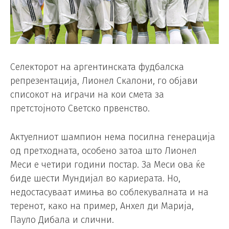
Селекторот на аргентинската фудбалска
репрезентација, Лионел Скалони, го објави
списокот на играчи на кои смета за
претстојното Светско првенство.
Актуелниот шампион нема посилна генерација
од претходната, особено затоа што Лионел
Меси е четири години постар. За Меси ова ќе
биде шести Мундијал во кариерата. Но,
недостасуваат имиња во соблекувалната и на
теренот, како на пример, Анхел ди Марија,
Пауло Дибала и слични.