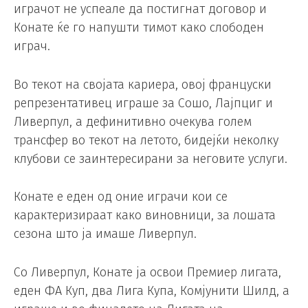
играчот не успеале да постигнат договор и
Конате ќе го напушти тимот како слободен
играч.
Во текот на својата кариера, овој француски
репрезентативец играше за Сошо, Лајпциг и
Ливерпул, а дефинитивно очекува голем
трансфер во текот на летото, бидејќи неколку
клубови се заинтересирани за неговите услуги.
Конате е еден од оние играчи кои се
карактеризираат како виновници, за лошата
сезона што ја имаше Ливерпул.
Со Ливерпул, Конате ја освои Премиер лигата,
еден ФА Куп, два Лига Купа, Комјунити Шилд, а