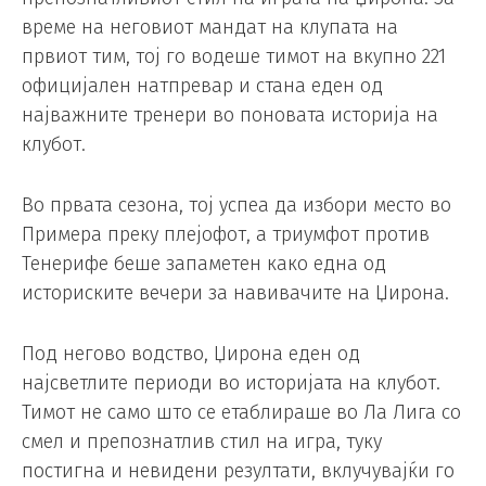
време на неговиот мандат на клупата на
првиот тим, тој го водеше тимот на вкупно 221
официјален натпревар и стана еден од
најважните тренери во поновата историја на
клубот.
Во првата сезона, тој успеа да избори место во
Примера преку плејофот, а триумфот против
Тенерифе беше запаметен како една од
историските вечери за навивачите на Џирона.
Под негово водство, Џирона еден од
најсветлите периоди во историјата на клубот.
Тимот не само што се етаблираше во Ла Лига со
смел и препознатлив стил на игра, туку
постигна и невидени резултати, вклучувајќи го