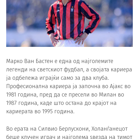
Марко Ван Бастен е една од најголемите
легенди на светскиот фудбал, а својата кариера
ја одбележа играјќи само за два клуба.
Професионална кариера ја започна во Ајакс во
1981 година, пред да се пресели во Милан во
1987 година, каде што остана до крајот на
кариерата во 1995 година.
Во ерата на Силвио Берлускони, Холанѓанецот
беше клучен играч и најголема ѕвезда на тимот