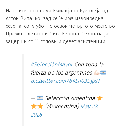
На спискот го нема Емилијано Буендија од
Астон Вила, кој зад себе има извонредна
сезона, со клубот го освои четвртото место во
Премиер лигата и Лига Европа. Сезоната ја
зацврши со 11 голови и девет асистенции.
#SelecciónMayor
Con toda la
fuerza de los argentinos
pic.twitter.com/84Lh03BgxH
—
Selección Argentina
(@Argentina)
May 28,
2026