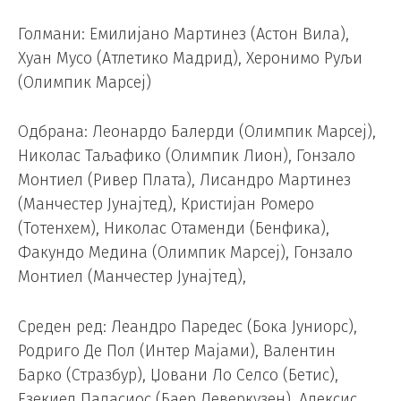
Голмани: Емилијано Мартинез (Астон Вила),
Хуан Мусо (Атлетико Мадрид), Херонимо Руљи
(Олимпик Марсеј)
Одбрана: Леонардо Балерди (Олимпик Марсеј),
Николас Таљафико (Олимпик Лион), Гонзало
Монтиел (Ривер Плата), Лисандро Мартинез
(Манчестер Јунајтед), Кристијан Ромеро
(Тотенхем), Николас Отаменди (Бенфика),
Факундо Медина (Олимпик Марсеј), Гонзало
Монтиел (Манчестер Јунајтед),
Среден ред: Леандро Паредес (Бока Јуниорс),
Родриго Де Пол (Интер Мајами), Валентин
Барко (Стразбур), Џовани Ло Селсо (Бетис),
Езекиел Паласиос (Баер Леверкузен), Алексис