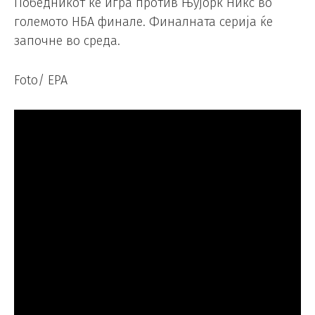
Победникот ќе игра против Њујорк Никс во
големото НБА финале. Финалната серија ќе
започне во среда.
Foto/ EPA