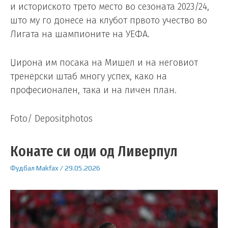
и историското трето место во сезоната 2023/24,
што му го донесе на клубот првото учество во
Лигата на шампионите на УЕФА.
Џирона им посака на Мишел и на неговиот
тренерски штаб многу успех, како на
професионален, така и на личен план.
Foto/ Depositphotos
Конате си оди од Ливерпул
Фудбал
Makfax
/
29.05.2026