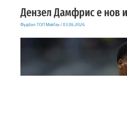
Дензел Дамфрис е нов и
Фудбал
ТОП
Makfax
/
03.06.2026