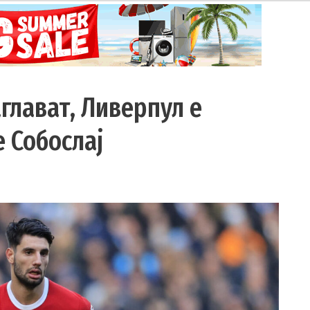
глават, Ливерпул е
е Собослај