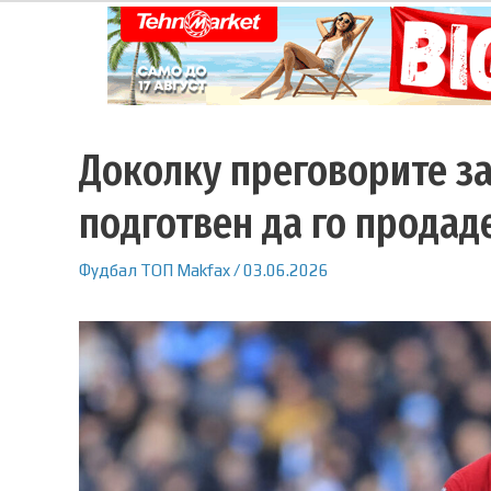
Доколку преговорите за
подготвен да го продад
Фудбал
ТОП
Makfax
/
03.06.2026