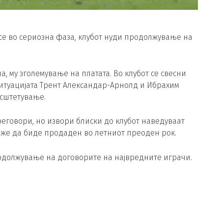
се во сериозна фаза, клубот нуди продолжување на
, му зголемување на платата. Во клубот се свесни
ситуацијата Трент Александар-Арнолд и Ибрахим
есштетување.
еговори, но извори блиски до клубот наведуваат
може да биде продаден во летниот преоден рок.
родолжување на договорите на највредните играчи.