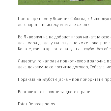
Преговорите меѓу Доминик Собослај и Ливерпул 
договорот што истекува за две сезони.
Во Ливерпул на најдобриот играч минатата сезона
дека мора да делуваат за да не им се повотрни 
Конате, кои на крајот го напуштија клубот без об
Ливерпул го направи првиот чекор и започна пр
дека доколку не се постигне договор, Собослај 
Пораката на клубот е јасна – прв приоритет е п
Влоговите се огромни за двете страни.
Foto/ Depositphotos