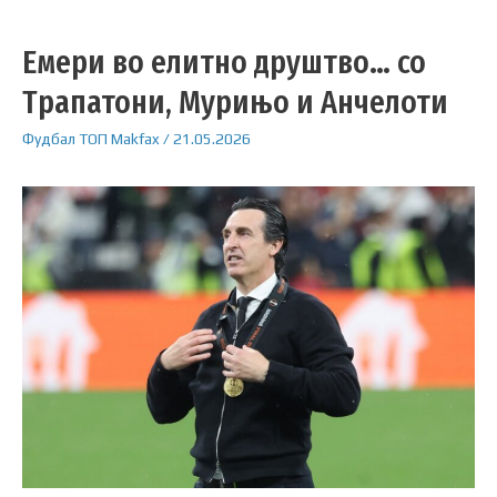
Емери во елитно друштво… со
Трапатони, Мурињо и Анчелоти
Фудбал
ТОП
Makfax
/
21.05.2026