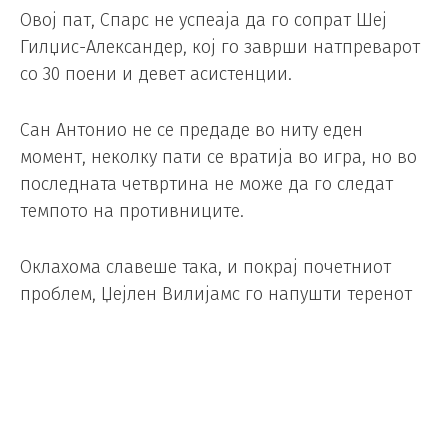
Овој пат, Спарс не успеаја да го сопрат Шеј
Гилџис-Александер, кој го заврши натпреварот
со 30 поени и девет асистенции.
Сан Антонио не се предаде во ниту еден
момент, неколку пати се вратија во игра, но во
последната четвртина не може да го следат
темпото на противниците.
Оклахома славеше така, и покрај почетниот
проблем, Џејлен Вилијамс го напушти теренот
по само седум минути игра.
Заедно со Шеј, Алекс Карусо со 17 поени и пет
асистенции се истакна во домашниот тим, Чет
Холмгрен додаде 13, а Џаред Мекејн и Кејсон