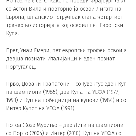
Но тоа не е сè. Откако го победи Фрајбург (3:0)
со Астон Вила и повторно ја освои Лигата на
Европа, шпанскиот стручњак стана четвртиот
тренер во историјата кој освоил пет Европски
Купа.
Пред Унаи Емери, пет европски трофеи освоија
двајца познати Италијанци и еден познат
Португалец.
Прво, Џовани Трапатони – со Јувентус еден Куп
на шампиони (1985), два Купа на УЕФА (1977,
1993) и Куп на победници на купови (1984) и со
Интер Купот на УЕФА (1991).
Потоа Жозе Мурињо – две Лиги на шампиони
со Порто (2004) и Интер (2010), Куп на УЕФА со