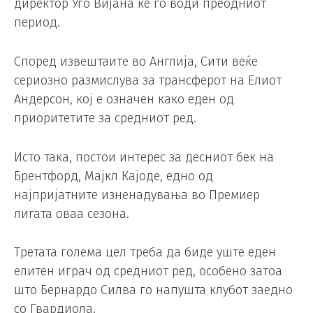
директор Уго Вијана ќе го води преодниот
период.
Според извештаите во Англија, Сити веќе
сериозно размислува за трансферот на Елиот
Андерсон, кој е означен како еден од
приоритетите за средниот ред.
Исто така, постои интерес за десниот бек на
Брентфорд, Мајкл Кајоде, едно од
најпријатните изненадувања во Премиер
лигата оваа сезона.
Третата голема цел треба да биде уште еден
елитен играч од средниот ред, особено затоа
што Бернардо Силва го напушта клубот заедно
со Гвардиола.