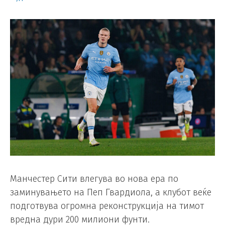
Манчестер Сити влегува во нова ера по
заминувањето на Пеп Гвардиола, а клубот веќе
подготвува огромна реконструкција на тимот
вредна дури 200 милиони фунти.