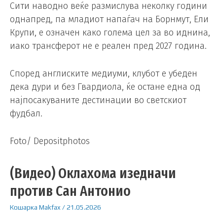
Сити наводно веќе размислува неколку години
однапред, па младиот напаѓач на Борнмут, Ели
Крупи, е означен како голема цел за во иднина,
иако трансферот не е реален пред 2027 година.
Според англиските медиуми, клубот е убеден
дека дури и без Гвардиола, ќе остане една од
најпосакуваните дестинации во светскиот
фудбал.
Foto/ Depositphotos
(Видео) Оклахома изедначи
против Сан Антонио
Кошарка
Makfax
/
21.05.2026