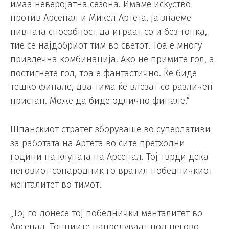
имаа неверојатна сезона. Имаме искуство
против Арсенал и Микел Артета, ја знаеме
нивната способност да играат со и без топка,
тие се најдобриот тим во светот. Тоа е многу
привлечна комбинација. Ако не примите гол, а
постигнете гол, тоа е фантастично. Ќе биде
тешко финале, два тима ќе влезат со различен
пристап. Може да биде одлично финале.“
Шпанскиот стратег зборуваше во суперлативи
за работата на Артета во сите претходни
години на клупата на Арсенал. Тој тврди дека
неговиот сонародник го вратил победничкиот
менталитет во тимот.
„Тој го донесе тој победнички менталитет во
Арсенал. Топџиите напредуваат под негово