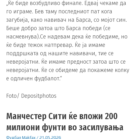
„Ќе биде возбудливо финале. Едвај чекаме да
го играме. Бев таму последниот пат кога
загубија, како навивач на Барса, со мојот син.
Беше добро затоа што Барса победи (се
насмевнува).Се надевам дека ќе победиме, но
ќе биде тежок натпревар. Ќе ја имаме
поддршката од нашите навивачи, тие се
неверојатни. Ќе имаме предност затоа што се
неверојатни. Ќе се обидеме да покажеме колку
е одличен фудбалот.“
Foto/ Depositphotos
Манчестер Сити ќе вложи 200
милиони фунти во засилувања
Фудбал
Makfax
/
21.05.2026