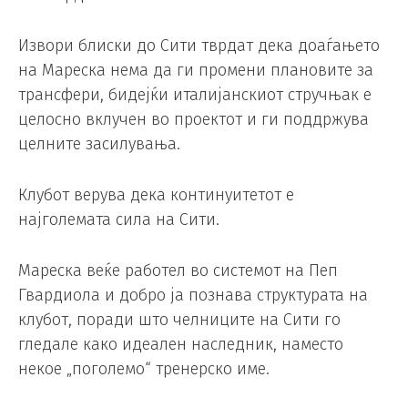
Извори блиски до Сити тврдат дека доаѓањето
на Мареска нема да ги промени плановите за
трансфери, бидејќи италијанскиот стручњак е
целосно вклучен во проектот и ги поддржува
целните засилувања.
Клубот верува дека континуитетот е
најголемата сила на Сити.
Мареска веќе работел во системот на Пеп
Гвардиола и добро ја познава структурата на
клубот, поради што челниците на Сити го
гледале како идеален наследник, наместо
некое „поголемо“ тренерско име.