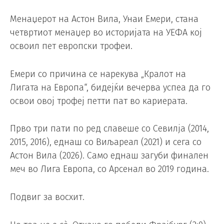
Менаџерот на Астон Вила, Унаи Емери, стана
четвртиот менаџер во историјата на УЕФА кој
освоил пет европски трофеи.
Емери со причина се нарекува „Кралот на
Лигата на Европа“, бидејќи вечерва успеа да го
освои овој трофеј петти пат во кариерата.
Прво три пати по ред славеше со Севилја (2014,
2015, 2016), еднаш со Виљареал (2021) и сега со
Астон Вила (2026). Само еднаш загуби финален
меч во Лига Европа, со Арсенал во 2019 година.
Подвиг за восхит.