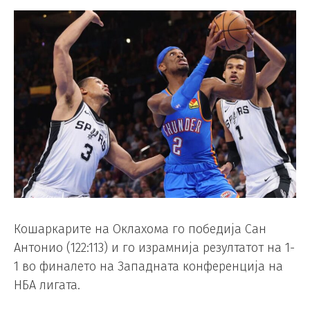
Кошаркарите на Оклахома го победија Сан
Антонио (122:113) и го израмнија резултатот на 1-
1 во финалето на Западната конференција на
НБА лигата.