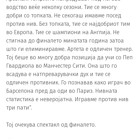
водство веќе неколку сезони. Тие се многу
добри со топката. Не секогаш имавме посед
против нив. Без топката, тие се најдобриот тим
во Европа. Тие се шампиони на Англија. Не
стигнаа до финалето минатата година затоа
што ги елиминиравме. Артета е одличен тренер.
Тој беше во многу добра позиција да учи со Пеп
Гвардиола во Манчестер Сити. Она што го
всадува е натпреварувачки дух и тие се
одличен противник. Го познавав како играч во
Барселона пред да оди во Париз. Нивната
статистика е неверојатна. Игравме против нив
три пати“.
Тој очекува спектакл од финалето.