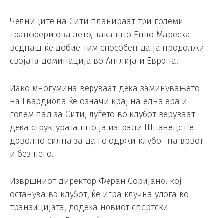
Челниците на Сити планираат три големи
трансфери ова лето, така што Енцо Мареска
веднаш ќе добие тим способен да ја продолжи
својата доминација во Англија и Европа.
Иако многумина веруваат дека заминувањето
на Гвардиола ќе означи крај на една ера и
голем пад за Сити, луѓето во клубот веруваат
дека структурата што ја изгради Шпанецот е
доволно силна за да го одржи клубот на врвот
и без него.
Извршниот директор Феран Соријано, кој
останува во клубот, ќе игра клучна улога во
транзицијата, додека новиот спортски