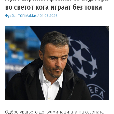
во светот кога играат без топка
Фудбал
ТОП
Makfax
/
21.05.2026
Одбројувањето до кулминацијата на сезоната