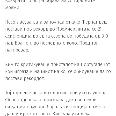
возврати со остра објава на социјалните
мрежи.
Несогласувањата започнаа откако Фернандеш
постави нов рекорд во Премиер лигата со 21
асистенција во една сезона во победата од 3-0
над Брајтон, во последното коло. Пред тој
натпревар,
Кин го критикуваше пристапот на Португалецот
кон играта и начинот на кој се обидуваше да го
постави рекордот.
Тој тврдеше дека во едно интервју го слушнал
Фернандеш како признава дека во некои
ситуации намерно барал асистенција наместо
да шутира кон голот. Кин заклучи дека