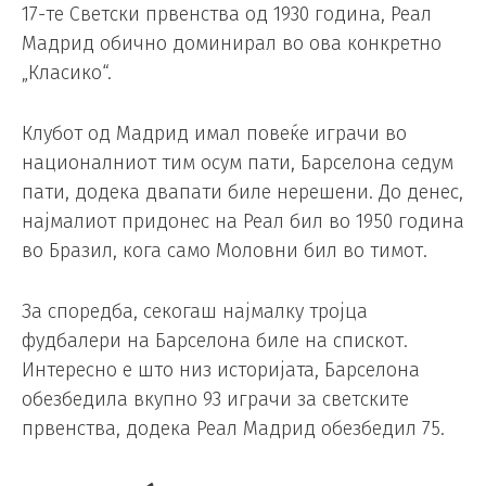
17-те Светски првенства од 1930 година, Реал
Мадрид обично доминирал во ова конкретно
„Класико“.
Клубот од Мадрид имал повеќе играчи во
националниот тим осум пати, Барселона седум
пати, додека двапати биле нерешени. До денес,
најмалиот придонес на Реал бил во 1950 година
во Бразил, кога само Моловни бил во тимот.
За споредба, секогаш најмалку тројца
фудбалери на Барселона биле на спискот.
Интересно е што низ историјата, Барселона
обезбедила вкупно 93 играчи за светските
првенства, додека Реал Мадрид обезбедил 75.