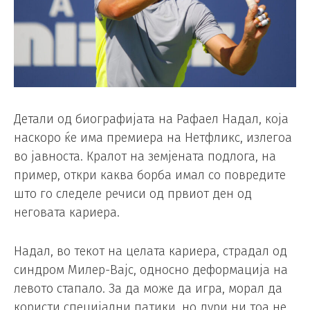
Детали од биографијата на Рафаел Надал, која
наскоро ќе има премиера на Нетфликс, излегоа
во јавноста. Кралот на земјената подлога, на
пример, откри каква борба имал со повредите
што го следеле речиси од првиот ден од
неговата кариера.
Надал, во текот на целата кариера, страдал од
синдром Милер-Вајс, односно деформација на
левото стапало. За да може да игра, морал да
користи специјални патики, но дури ни тоа не