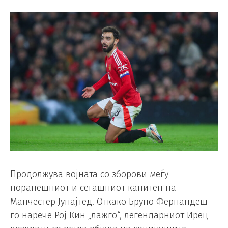
Продолжува војната со зборови меѓу
поранешниот и сегашниот капитен на
Манчестер Јунајтед. Откако Бруно Фернандеш
го нарече Рој Кин „лажго“, легендарниот Ирец