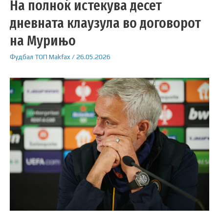
На полноќ истекува десет
дневната клаузула во договорот
на Мурињо
Фудбал
ТОП
Makfax
/
26.05.2026