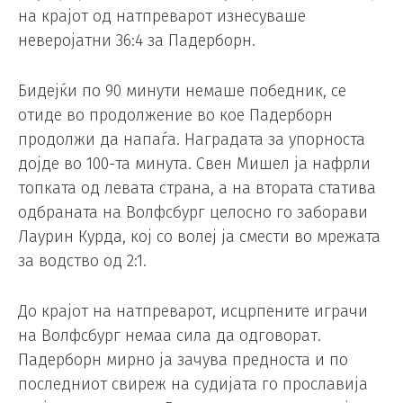
на крајот од натпреварот изнесуваше
неверојатни 36:4 за Падерборн.
Бидејќи по 90 минути немаше победник, се
отиде во продолжение во кое Падерборн
продолжи да напаѓа. Наградата за упорноста
дојде во 100-та минута. Свен Мишел ја нафрли
топката од левата страна, а на втората статива
одбраната на Волфсбург целосно го заборави
Лаурин Курда, кој со волеј ја смести во мрежата
за водство од 2:1.
До крајот на натпреварот, исцрпените играчи
на Волфсбург немаа сила да одговорат.
Падерборн мирно ја зачува предноста и по
последниот свиреж на судијата го прославија