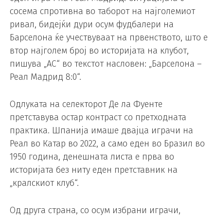
сосема спротивна во таборот на најголемиот
ривал, бидејќи дури осум фудбалери на
Барселона ќе учествуваат на првенството, што е
втор најголем број во историјата на клубот,
пишува „АС“ во текстот насловен: „Барселона –
Реал Мадрид 8:0“.
Одлуката на селекторот Де ла Фуенте
претставува остар контраст со претходната
практика. Шпанија имаше двајца играчи на
Реал во Катар во 2022, а само еден во Бразил во
1950 година, денешната листа е прва во
историјата без ниту еден претставник на
„кралскиот клуб“.
Од друга страна, со осум избрани играчи,