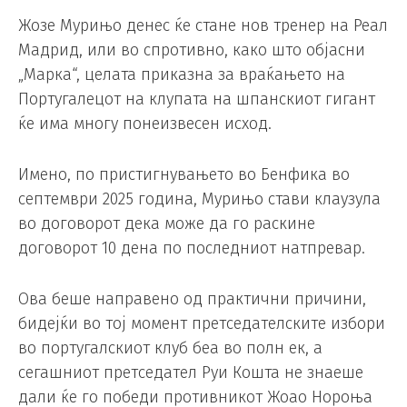
Жозе Мурињо денес ќе стане нов тренер на Реал
Мадрид, или во спротивно, како што објасни
„Марка“, целата приказна за враќањето на
Португалецот на клупата на шпанскиот гигант
ќе има многу понеизвесен исход.
Имено, по пристигнувањето во Бенфика во
септември 2025 година, Мурињо стави клаузула
во договорот дека може да го раскине
договорот 10 дена по последниот натпревар.
Ова беше направено од практични причини,
бидејќи во тој момент претседателските избори
во португалскиот клуб беа во полн ек, а
сегашниот претседател Руи Кошта не знаеше
дали ќе го победи противникот Жоао Нороња