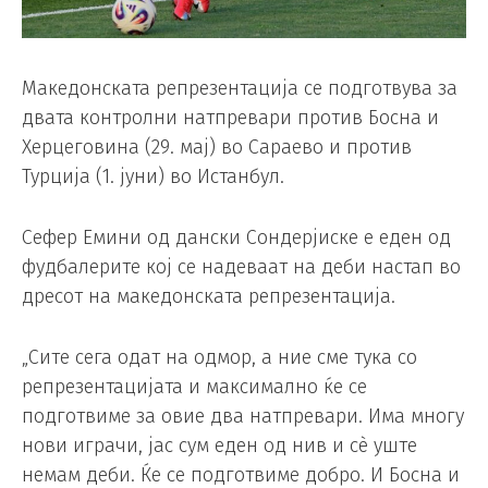
Македонската репрезентација се подготвува за
двата контролни натпревари против Босна и
Херцеговина (29. мај) во Сараево и против
Турција (1. јуни) во Истанбул.
Сефер Емини од дански Сондерјиске е еден од
фудбалерите кој се надеваат на деби настап во
дресот на македонската репрезентација.
„Сите сега одат на одмор, а ние сме тука со
репрезентацијата и максимално ќе се
подготвиме за овие два натпревари. Има многу
нови играчи, јас сум еден од нив и сè уште
немам деби. Ќе се подготвиме добро. И Босна и