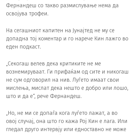
Фернандеш со такво размислување нема да
освојува трофеи.
На сегашниот капитен на Јунајтед не му се
допадна тој коментар и го нарече Кин лажго во
еден подкаст.
„Секогаш велев дека критиките не ме
вознемируваат. Ги прифаќам од сите и никогаш
не сум одговорил на нив. Луѓето имаат свои
мислења, мислат дека нешто е добро или лошо,
што и да е“, рече Фернандеш.
„Но, не ми се допаѓа кога луѓето лажат, а во
овој случај, она што го кажа Рој Кин е лага. Или
гледал друго интервју или едноставно не може