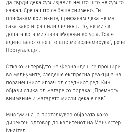
да тврди дека сум изјавил нешто што не сум го
кажал. Среча што сè беше снимено. Ги
прифаќам критиките, прифаќам дека не ме
сака како играч или личност. Но, не ми се
допаѓа кога ми става зборови во уста. Тоа е
единственото нешто што ме вознемирува“, рече
Португалецот.
Откако интервјуто на Фернандеш се прошири
во медиумите, следеше експресна реакција на
поранешниот играч од средниот ред. Кин
објави слика од магаре со порака: „Премногу
внимание и магарето мисли дека е лав“.
Многумина ја протолкуваа објавата како
директен одговор до капитенот на Манчестер
Јунајтед.