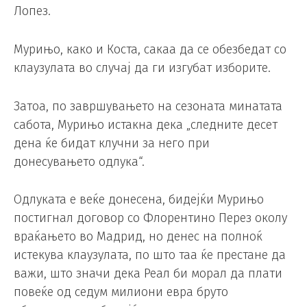
Лопез.
Мурињо, како и Коста, сакаа да се обезбедат со
клаузулата во случај да ги изгубат изборите.
Затоа, по завршувањето на сезоната минатата
сабота, Мурињо истакна дека „следните десет
дена ќе бидат клучни за него при
донесувањето одлука“.
Одлуката е веќе донесена, бидејќи Мурињо
постигнал договор со Флорентино Перез околу
враќањето во Мадрид, но денес на полноќ
истекува клаузулата, по што таа ќе престане да
важи, што значи дека Реал би морал да плати
повеќе од седум милиони евра бруто