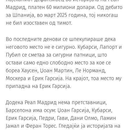
Мадрид, платен 60 милиони долари. Од дебито
за Шпанија, во март 2025 година, тој никогаш
не бил изоставен од тимот.
Во последните денови се шпекулираше дека
неговото место не е сигурно. Кубарси, Лапорт и
Пубил се сметаа за сигурни патници, што
остави само едно слободно место за кое се
бореа Хаусен, Џоан Мартин, Ле Норманд,
Москера и Ерик Гарсија. На крајот, тоа место му
припадна на Ерик Гарсија.
Додека Реал Мадрид нема претставници,
Барселона има осум: Џоан Гарсија, Кубарси,
Ерик Гарсија, Педри, Гави, Дани Олмо, Ламин
Јамал и Феран Торес. Гледајќи ја историјата на