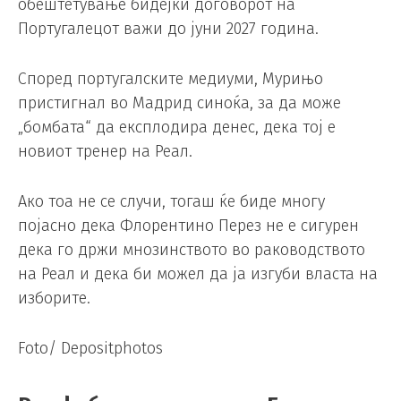
обештетување бидејќи договорот на
Португалецот важи до јуни 2027 година.
Според португалските медиуми, Мурињо
пристигнал во Мадрид синоќа, за да може
„бомбата“ да експлодира денес, дека тој е
новиот тренер на Реал.
Ако тоа не се случи, тогаш ќе биде многу
појасно дека Флорентино Перез не е сигурен
дека го држи мнозинството во раководството
на Реал и дека би можел да ја изгуби власта на
изборите.
Foto/ Depositphotos