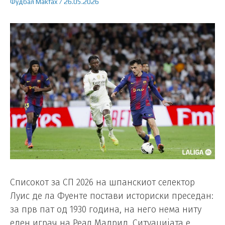
Фудбал
Makfax
/
26.05.2026
Списокот за СП 2026 на шпанскиот селектор
Луис де ла Фуенте постави историски преседан:
за прв пат од 1930 година, на него нема ниту
еден играч на Реал Мадрид. Ситуацијата е