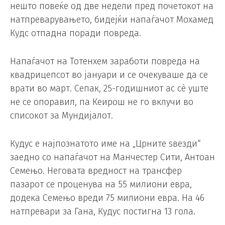
нешто повеќе од две недели пред почетокот на
натпреварувањето, бидејќи напаѓачот Мохамед
Кудс отпадна поради повреда.
Напаѓачот на Тотенхем заработи повреда на
квадрицепсот во јануари и се очекуваше да се
врати во март. Сепак, 25-годишниот ас сè уште
не се опоравил, па Кеирош не го вклучи во
списокот за Мундијалот.
Кудус е најпознатото име на „Црните ѕвезди“
заедно со напаѓачот на Манчестер Сити, Антоан
Семењо. Неговата вредност на трансфер
пазарот се проценува на 55 милиони евра,
додека Семењо вреди 75 милиони евра. На 46
натпревари за Гана, Кудус постигна 13 гола.