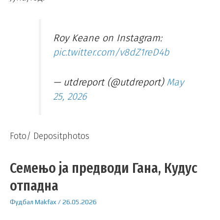
Roy Keane on Instagram:
pic.twitter.com/v8dZ1reD4b
— utdreport (@utdreport)
May
25, 2026
Foto/ Depositphotos
Семењо ја предводи Гана, Кудус
отпадна
Фудбал
Makfax
/
26.05.2026