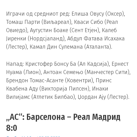
Играчи од средниот ред: Елиша Овусу (Оксер),
Томаш Парти (Виљареал), Кваси Сибо (Реал
Овиедо), Аугустин Боаке (Сент Етјен), Калеб
Јиренки (Нордсјаланд), Абдул Фатава Исахака
(Лестер), Камал Дин Сулемана (Аталанта).
Напад: Кристофер Бонсу Ба (Ал Кадсија), Ернест
Нуама (Лион), Антоан Семењо (Манчестер Сити),
Брендон Томас-Асанте (Ковентри), Принс
Квабена Аду (Викторија Пилсен), Инаки
Вилијамс (Атлетик Билбао), Џордан Ају (Лестер).
„АС“: Барселона – Реал Мадрид
8:0