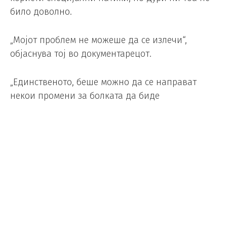
било доволно.
„Мојот проблем не можеше да се излечи“,
објаснува тој во документарецот.
„Единственото, беше можно да се направат
некои промени за болката да биде
поднослива.“
Затоа апчињата против болки станаа
задолжителен дел од неговиот багаж на
турнирите, како што се рекетите и другата
опрема.
„Имаше периоди кога чувствував постојана
болка. Мојот физиотерапевт мораше да следи