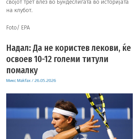
својот трет влез во Бундеслигата во историјата
на клубот.
Foto/ EPA
Надал: Да не користев лекови, ќе
освоев 10-12 големи титули
помалку
Микс
Makfax
/
26.05.2026