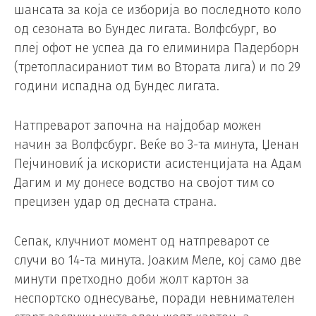
шансата за која се изборија во последното коло
од сезоната во Бундес лигата. Волфсбург, во
плеј офот не успеа да го елиминира Падерборн
(третопласираниот тим во Втората лига) и по 29
години испадна од Бундес лигата.
Натпреварот започна на најдобар можен
начин за Волфсбург. Веќе во 3-та минута, Џенан
Пејчиновиќ ја искористи асистенцијата на Адам
Дагим и му донесе водство на својот тим со
прецизен удар од десната страна.
Сепак, клучниот момент од натпреварот се
случи во 14-та минута. Јоаким Меле, кој само две
минути претходно доби жолт картон за
неспортско однесување, поради невнимателен