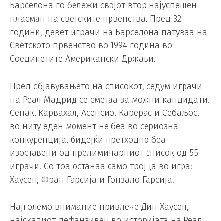
Барселона го бележи својот втор најуспешен
пласман на светските првенства. Пред 32
години, девет играчи на Барселона патуваа на
Светското првенство во 1994 година во
Соединетите Американски Држави.
Пред објавувањето на списокот, седум играчи
на Реал Мадрид се сметаа за можни кандидати.
Сепак, Карвахал, Асенсио, Карерас и Себаљос,
во ниту еден момент не беа во сериозна
конкуренција, бидејќи претходно беа
изоставени од прелиминарниот список од 55
играчи. Со тоа останаа само тројца во игра:
Хаусен, Фран Гарсија и Гонзало Гарсија.
Најголемо внимание привлече Дин Хаусен,
најскапиот дефанзивец во историјата на Реал