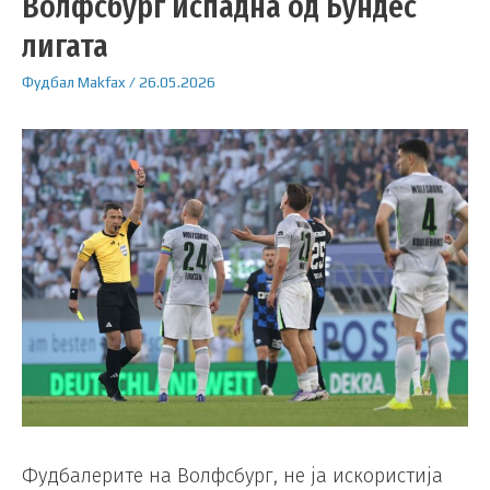
Волфсбург испадна од Бундес
лигата
Фудбал
Makfax
/
26.05.2026
Фудбалерите на Волфсбург, не ја искористија