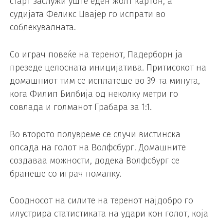
старт заслужи уште еден жолт картон, а
судијата Феликс Цвајер го испрати во
соблекувалната.
Со играч повеќе на теренот, Падерборн ја
презеде целосната иницијатива. Притисокот на
домашниот тим се исплатеше во 39-та минута,
кога Филип Билбија од неколку метри го
совлада и голманот Грабара за 1:1.
Во второто полувреме се случи вистинска
опсада на голот на Волфсбург. Домашните
создаваа можности, додека Волфсбург се
бранеше со играч помалку.
Соодносот на силите на теренот најдобро го
илустрира статистиката на удари кон голот, која