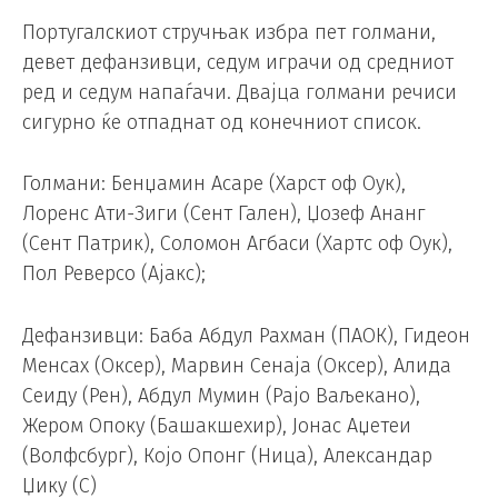
Португалскиот стручњак избра пет голмани,
девет дефанзивци, седум играчи од средниот
ред и седум напаѓачи. Двајца голмани речиси
сигурно ќе отпаднат од конечниот список.
Голмани: Бенџамин Асаре (Харст оф Оук),
Лоренс Ати-Зиги (Сент Гален), Џозеф Ананг
(Сент Патрик), Соломон Агбаси (Хартс оф Оук),
Пол Реверсо (Ајакс);
Дефанзивци: Баба Абдул Рахман (ПАОК), Гидеон
Менсах (Оксер), Марвин Сенаја (Оксер), Алида
Сеиду (Рен), Абдул Мумин (Рајо Ваљекано),
Жером Опоку (Башакшехир), Јонас Аџетеи
(Волфсбург), Којо Опонг (Ница), Александар
Џику (С)