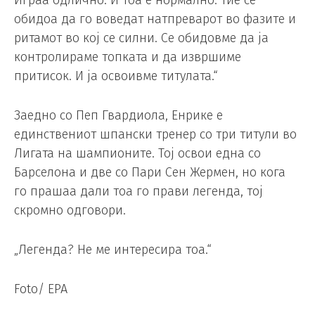
Играа одлично. И тоа е нормално. Тие се
обидоа да го воведат натпреварот во фазите и
ритамот во кој се силни. Се обидовме да ја
контролираме топката и да извршиме
притисок. И ја освоивме титулата.“
Заедно со Пеп Гвардиола, Енрике е
единствениот шпански тренер со три титули во
Лигата на шампионите. Тој освои една со
Барселона и две со Пари Сен Жермен, но кога
го прашаа дали тоа го прави легенда, тој
скромно одговори.
„Легенда? Не ме интересира тоа.“
Foto/ EPA