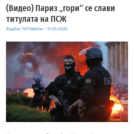
(Видео) Париз „гори“ се слави
титулата на ПСЖ
Фудбал
ТОП
Makfax
/
31.05.2026