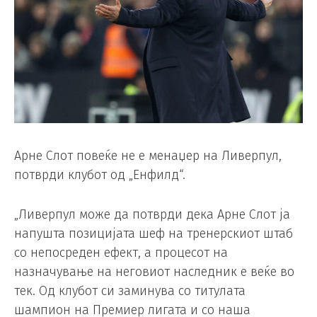
Арне Слот повеќе не е менаџер на Ливерпул,
потврди клубот од „Енфилд“.
„Ливерпул може да потврди дека Арне Слот ја
напушта позицијата шеф на тренерскиот штаб
со непосреден ефект, а процесот на
назначување на неговиот наследник е веќе во
тек. Од клубот си заминува со титулата
шампион на Премиер лигата и со наша