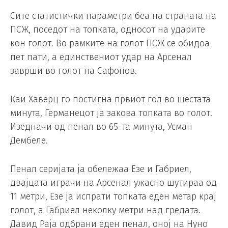
Сите статистички параметри беа на страната на
ПСЖ, поседот на топката, односот на ударите
кон голот. Во рамките на голот ПСЖ се обидоа
пет пати, а единствениот удар на Арсенал
заврши во голот на Сафонов.
Каи Хаверц го постигна првиот гол во шестата
минута, Германецот ја закова топката во голот.
Изедначи од пенал во 65-та минута, Усман
Дембеле.
Пенал серијата ја обележаа Езе и Габриел,
двајцата играчи на Арсенал ужасно шутираа од
11 метри, Езе ја испрати топката еден метар крај
голот, а Габриел неколку метри над гредата.
Давид Раја одбрани еден пенал, оној на Нуно