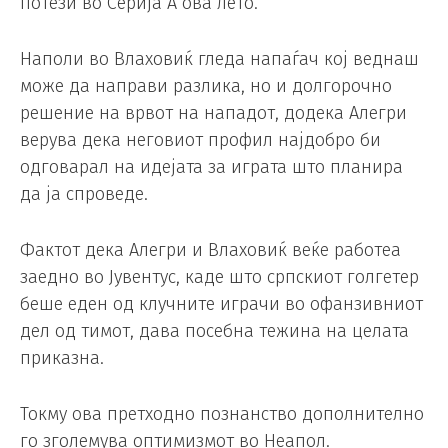
потези во Серија А ова лето.
Наполи во Влаховиќ гледа напаѓач кој веднаш
може да направи разлика, но и долгорочно
решение на врвот на нападот, додека Алегри
верува дека неговиот профил најдобро би
одговарал на идејата за играта што планира
да ја спроведе.
Фактот дека Алегри и Влаховиќ веќе работеа
заедно во Јувентус, каде што српскиот голгетер
беше еден од клучните играчи во офанзивниот
дел од тимот, дава посебна тежина на целата
приказна.
Токму ова претходно познанство дополнително
го зголемува оптимизмот во Неапол.