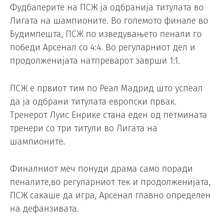
Фудбалерите на ПСЖ ја одбранија титулата во
Лигата на шампионите. Во големото финале во
Будимпешта, ПСЖ по изведувањето пенали го
победи Арсенал со 4:4. Во регуларниот дел и
продолженијата натпреварот заврши 1:1.
ПСЖ е првиот тим по Реал Мадрид што успеал
да ја одбрани титулата европски првак.
Тренерот Луис Енрике стана еден од петмината
тренери со три титули во Лигата на
шампионите.
Финалниот меч понуди драма само поради
пеналите,во регуларниот тек и продолженијата,
ПСЖ сакаше да игра, Арсенал главно определен
на дефанзивата.