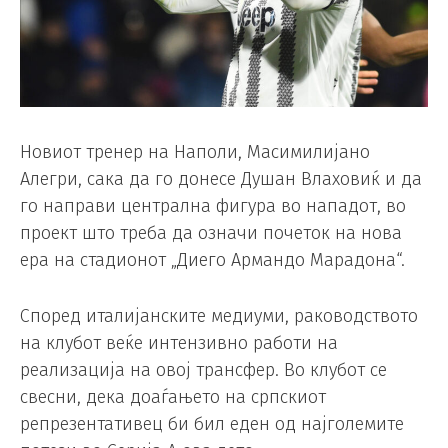
Новиот тренер на Наполи, Масимилијано
Алегри, сака да го донесе Душан Влаховиќ и да
го направи централна фигура во нападот, во
проект што треба да означи почеток на нова
ера на стадионот „Диего Армандо Марадона“.
Според италијанските медиуми, раководството
на клубот веќе интензивно работи на
реализација на овој трансфер. Во клубот се
свесни, дека доаѓањето на српскиот
репрезентативец би бил еден од најголемите