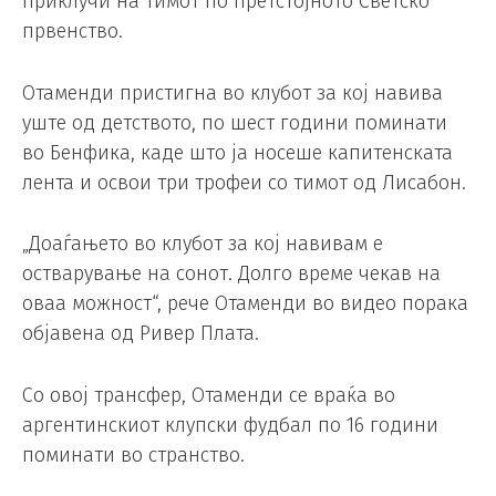
приклучи на тимот по претстојното Светско
првенство.
Отаменди пристигна во клубот за кој навива
уште од детството, по шест години поминати
во Бенфика, каде што ја носеше капитенската
лента и освои три трофеи со тимот од Лисабон.
„Доаѓањето во клубот за кој навивам е
остварување на сонот. Долго време чекав на
оваа можност“, рече Отаменди во видео порака
објавена од Ривер Плата.
Со овој трансфер, Отаменди се враќа во
аргентинскиот клупски фудбал по 16 години
поминати во странство.