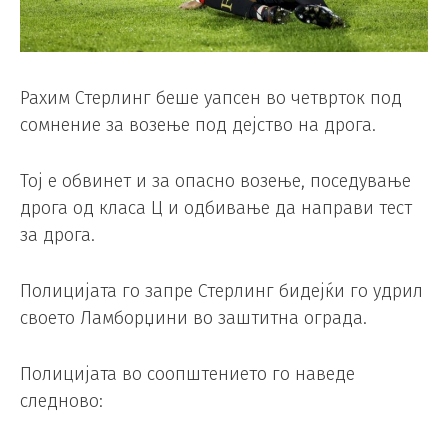
Рахим Стерлинг беше уапсен во четврток под
сомнение за возење под дејство на дрога.
Тој е обвинет и за опасно возење, поседување
дрога од класа Ц и одбивање да направи тест
за дрога.
Полицијата го запре Стерлинг бидејќи го удрил
своето Ламборџини во заштитна ограда.
Полицијата во соопштението го наведе
следново: