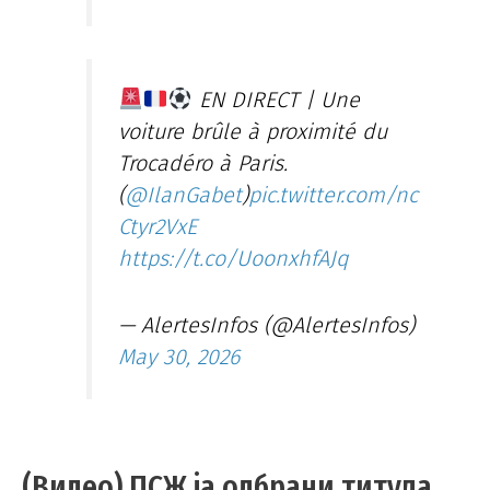
EN DIRECT | Une
voiture brûle à proximité du
Trocadéro à Paris.
(
@IlanGabet
)
pic.twitter.com/nc
Ctyr2VxE
https://t.co/UoonxhfAJq
— AlertesInfos (@AlertesInfos)
May 30, 2026
(Видео) ПСЖ ја одбрани титула