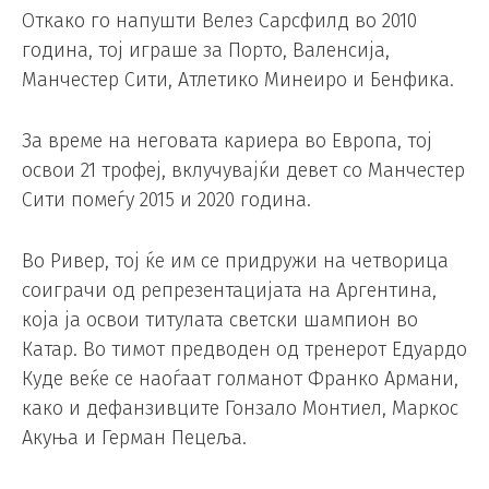
Откако го напушти Велез Сарсфилд во 2010
година, тој играше за Порто, Валенсија,
Манчестер Сити, Атлетико Минеиро и Бенфика.
За време на неговата кариера во Европа, тој
освои 21 трофеј, вклучувајќи девет со Манчестер
Сити помеѓу 2015 и 2020 година.
Во Ривер, тој ќе им се придружи на четворица
соиграчи од репрезентацијата на Аргентина,
која ја освои титулата светски шампион во
Катар. Во тимот предводен од тренерот Едуардо
Куде веќе се наоѓаат голманот Франко Армани,
како и дефанзивците Гонзало Монтиел, Маркос
Акуња и Герман Пецеља.