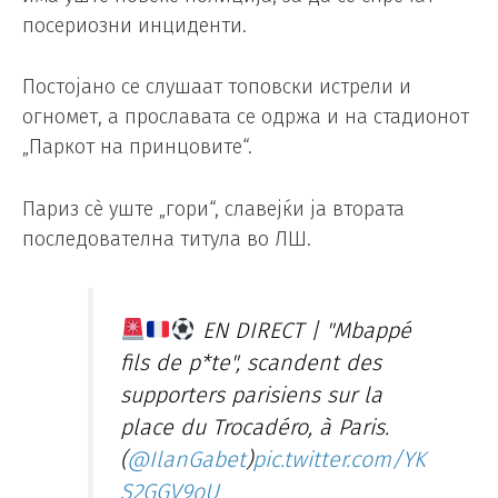
посериозни инциденти.
Постојано се слушаат топовски истрели и
огномет, а прославата се одржа и на стадионот
„Паркот на принцовите“.
Париз сè уште „гори“, славејќи ја втората
последователна титула во ЛШ.
EN DIRECT | "Mbappé
fils de p*te", scandent des
supporters parisiens sur la
place du Trocadéro, à Paris.
(
@IlanGabet
)
pic.twitter.com/YK
S2GGV9oU