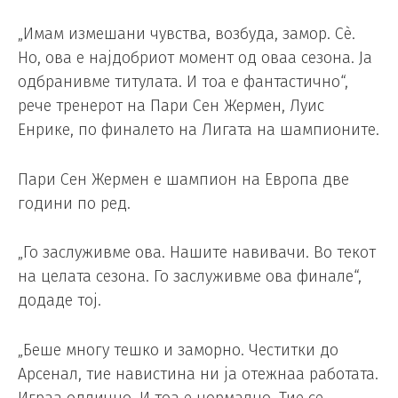
„Имам измешани чувства, возбуда, замор. Сè.
Но, ова е најдобриот момент од оваа сезона. Ја
одбранивме титулата. И тоа е фантастично“,
рече тренерот на Пари Сен Жермен, Луис
Енрике, по финалето на Лигата на шампионите.
Пари Сен Жермен е шампион на Европа две
години по ред.
„Го заслуживме ова. Нашите навивачи. Во текот
на целата сезона. Го заслуживме ова финале“,
додаде тој.
„Беше многу тешко и заморно. Честитки до
Арсенал, тие навистина ни ја отежнаа работата.