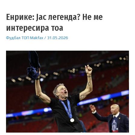
Енрике: Јас легенда? Не ме
интересира тоа
Фудбал
ТОП
Makfax
/
31.05.2026