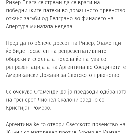
Ривер Плата се стреми да се врати на
победничките патеки во домашното првенство
откако загуби од Белграно во финалето на
Апертура минатата недела.
Пред да го облече дресот на Ривер, Отаменди
ќе биде посветен на репрезентативните
обврски и следната недела ќе патува со
репрезентацијата на Аргентина во Соединетите
Американски Држави за Светското првенство.
Се очекува Отаменди да ја предводи одбраната
на тренерот Лионел Скалони заедно со
Кристијан Ромеро.
Аргентина ќе го отвори Светското првенство на
16 јуни со натпревар против Алжир во Канзас