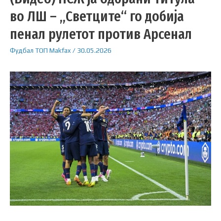
во ЛШ – „Светците“ го добија
пенал рулетот против Арсенал
Фудбал
ТОП
Makfax
/
30.05.2026