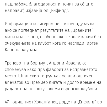
најдлабока благодарност и почит за сè што
направи“, изјавија од „Енфилд“.
Информацијата сигурно не е изненадувачка
ако се погледнат резултатите на „Црвените“
минатата сезона, особено ако се знае какви беа
очекувањата на клубот кога го наследи Јирген
Клоп на клупата.
Тренерот на Борнмут, Андони Ираола, се
споменува како прв фаворит за испразнетото
место. Шпанскиот стручњак остави одличен
впечаток во Премиер лигата и долго време е на
радарот на неколку големи европски клубови.
47-годишниот Холанѓанец дојде на „Енфилд“ во