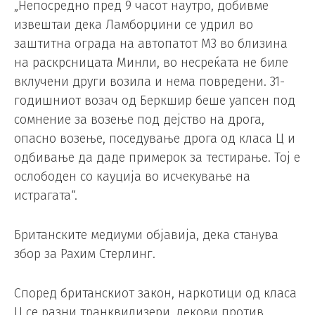
„Непосредно пред 9 часот наутро, добивме
извештаи дека Ламборџини се удрил во
заштитна ограда на автопатот М3 во близина
на раскрсницата Минли, во несреќата не биле
вклучени други возила и нема повредени. 31-
годишниот возач од Беркшир беше уапсен под
сомнение за возење под дејство на дрога,
опасно возење, поседување дрога од класа Ц и
одбивање да даде примерок за тестирање. Тој е
ослободен со кауција во исчекување на
истрагата“.
Британските медиуми објавија, дека станува
збор за Рахим Стерлинг.
Според британскиот закон, наркотици од класа
Ц се разни транквилизери, лекови против