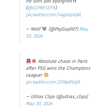
ne sont pas épargnés
(
@CLPRESSFR
)
pic.twitter.com/v4gxGoVjAL
— Wolf
(@PsyGuy007)
May
30, 2026
Absolute chaos in Paris
after PSG wins the Champions
League!
pic.twitter.com/2FMpXVzjtt
— Ultras Clips (@ultras_clips)
May 30, 2026