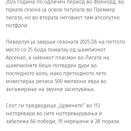
2024 година по одличен период во Феенорд, во
првата сезона ја освои титулата во Премиер
лигата, но во втората неговиот тим апсолутно
потфрли.
Ливерпул ја заврши сезоната 2025/26 на петтото
место со 25 бода помалку од шампионот
Арсенал, а нивниот пласман во Лигата на
шампионите беше потврден дури во
последното коло, иако претходното лето
инвестираа речиси 500 милиони евра во
ангажирање на звучни засилувања.
Слот ги предводеше „Црвените“ во 113
натпревари во сите натпреварувања и
забележа 66 победи, 19 нерешени и 28 порази.