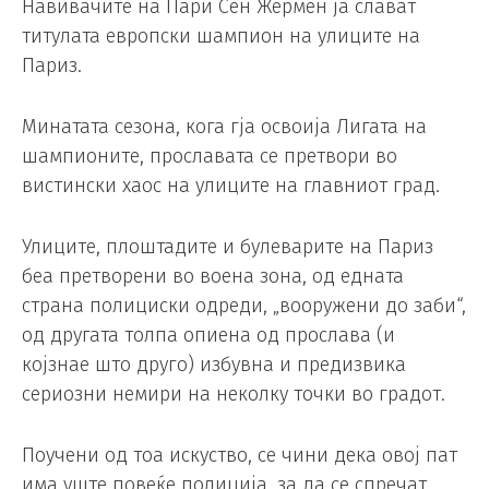
Навивачите на Пари Сен Жермен ја слават
титулата европски шампион на улиците на
Париз.
Минатата сезона, кога гја освоија Лигата на
шампионите, прославата се претвори во
вистински хаос на улиците на главниот град.
Улиците, плоштадите и булеварите на Париз
беа претворени во воена зона, од едната
страна полициски одреди, „вооружени до заби“,
од другата толпа опиена од прослава (и
којзнае што друго) избувна и предизвика
сериозни немири на неколку точки во градот.
Поучени од тоа искуство, се чини дека овој пат
има уште повеќе полиција, за да се спречат