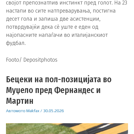
својот препознатлив инстинкт пред голот. На 23
настапи во сите натпреварувања, постигна
десет гола и запиша две асистенции,
потврдувајќи дека сè уште е еден од
најопасните напаѓачи во италијанскиот
фудбал.
Footo/ Depositphotos
Бецеки на пол-позицијата во
Муџело пред Фернандес и
Мартин
Автомото
Makfax
/
30.05.2026