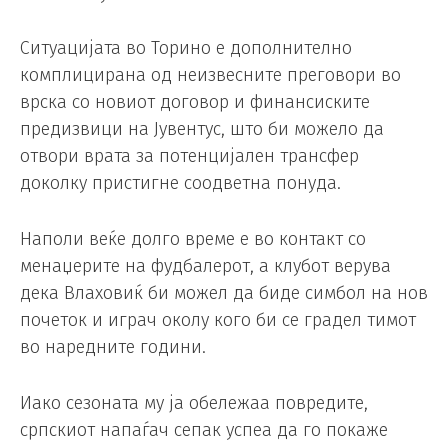
Ситуацијата во Торино е дополнително
комплицирана од неизвесните преговори во
врска со новиот договор и финансиските
предизвици на Јувентус, што би можело да
отвори врата за потенцијален трансфер
доколку пристигне соодветна понуда.
Наполи веќе долго време е во контакт со
менаџерите на фудбалерот, а клубот верува
дека Влаховиќ би можел да биде симбол на нов
почеток и играч околу кого би се градел тимот
во наредните години.
Иако сезоната му ја обележаа повредите,
српскиот напаѓач сепак успеа да го покаже