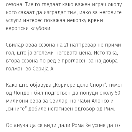
сезона. Тие го гледаат како важен играч околу
кого сакаат да изградат тим, иако за неговите
услуги интерес покажаа неколку врвни
европски клубови.
Свилар оваа сезона на 21 натпревар не прими
гол, што ја зголеми неговата цена. Исто така,
втора сезона по ред е прогласен за најдобра
голман во Серија А.
Како што објавува „Кориере дело Спорт“, тимот
од Лондон бил подготвен да понуди околу 50
милиони евра за Свилар, но Чаби Алонсо и
„сините“ добиле негативен одговор од Рим.
Останува да се види дали Рома ќе успее да го