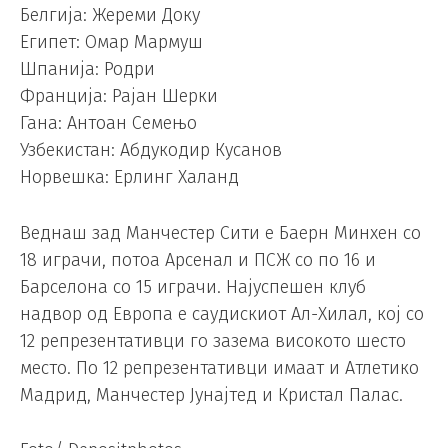
Белгија: Жереми Доку
Египет: Омар Мармуш
Шпанија: Родри
Франција: Рајан Шерки
Гана: Антоан Семењо
Узбекистан: Абдукодир Кусанов
Норвешка: Ерлинг Халанд
Веднаш зад Манчестер Сити е Баерн Минхен со
18 играчи, потоа Арсенал и ПСЖ со по 16 и
Барселона со 15 играчи. Најуспешен клуб
надвор од Европа е саудискиот Ал-Хилал, кој со
12 репрезентативци го зазема високото шесто
место. По 12 репрезентативци имаат и Атлетико
Мадрид, Манчестер Јунајтед и Кристал Палас.