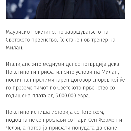
Маурисио Покетино, по завршувањето на
Светското првенство, ќе стане нов тренер на
Милан.
Италијанските медиуми денес потврдија дека
Покетино ги прифатил сите услови на Милан,
постигнал прелиминарен договор според кој ќе
го преземе тимот по Светското првенство со
годишена плата од 5.000.000 евра.
Покетино испиша историја со Тотенхем,
подоцна не се прослави со Пари Сен Жермен и
Челзи, а потоа ја прифати понудата да стане