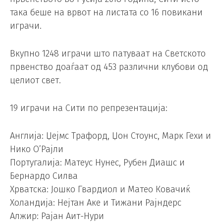
така беше на врвот на листата со 16 повикани
играчи.
Вкупно 1248 играчи што патуваат на Светското
првенство доаѓаат од 453 различни клубови од
целиот свет.
19 играчи на Сити по репрезентација:
Англија: Џејмс Трафорд, Џон Стоунс, Марк Гехи и
Нико О’Рајли
Португалија: Матеус Нунес, Рубен Диашс и
Бернардо Силва
Хрватска: Јошко Гвардиол и Матео Ковачиќ
Холандија: Нејтан Аке и Тижани Рајндерс
Алжир: Рајан Аит-Нури