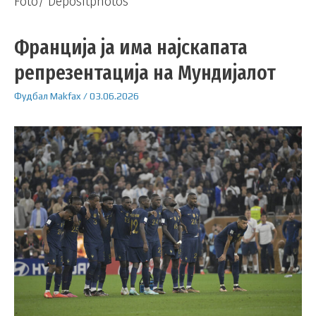
Foto/ Depositphotos
Франција ја има најскапата
репрезентација на Мундијалот
Фудбал
Makfax
/
03.06.2026