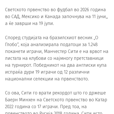
Светското првенство во фудбал во 2026 година
во САД, Мексико и Канада започнува на 11 јуни,,
а ќе заврши на 19 јули.
Според студијата на бразилскиот весник „О
Глобо“, која анализирала податоци за 1.248
поканети играчи, Манчестер Сити е на врвот на
листата на клубови со најмногу претставници
на турнирот. Победникот на два англиски купа
испраќа дури 19 играчи од 12 различни
национални селекции на првенството.
Со ова, Сити го врати рекордот што го држеше
Баерн Минхен на Светското првенство во Катар
2022 година со 17 играчи. Пред тоа, на
првенството во Русија 2018 година, Сити исто