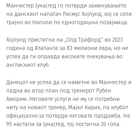
Манчестер Јунајтед го потврди заминувањето
на данскиот напаѓач Расмус Хојлунд, кој се сели
трајно во Наполи по едногодишна позајмица.
Хојлунд пристигна на „Олд Трафорд“ во 2023
година од Аталанта за 83 милиони евра, но не
успеа да ги оправда високите очекувања во
англискиот клуб.
Данецот не успеа да се наметне во Манчестер и
падна во втор план под тренерот Рубен
Аморим. Неговите услуги не му се потребни
ниту на новиот тренер, Мајкл Карик, па клубот
официјално ја потврди неговата продажба. На
95 настапи за Јунајтед, тој постигна 26 гола.