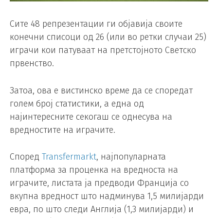
Сите 48 репрезентации ги објавија своите
конечни списоци од 26 (или во ретки случаи 25)
играчи кои патуваат на претстојното Светско
првенство.
Затоа, ова е вистинско време да се споредат
голем број статистики, а една од
најинтересните секогаш се однесува на
вредностите на играчите.
Според
Transfermarkt
, најпопуларната
платформа за проценка на вредноста на
играчите, листата ја предводи Франција со
вкупна вредност што надминува 1,5 милијарди
евра, по што следи Англија (1,3 милијарди) и