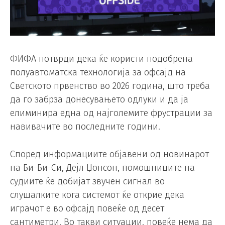
ФИФА потврди дека ќе користи подобрена
полуавтоматска технологија за офсајд на
Светското првенство во 2026 година, што треба
да го забрза донесувањето одлуки и да ја
елиминира една од најголемите фрустрации за
навивачите во последните години.
Според информациите објавени од новинарот
на Би-Би-Си, Дејл Џонсон, помошниците на
судиите ќе добијат звучен сигнал во
слушалките кога системот ќе открие дека
играчот е во офсајд повеќе од десет
сантиметри. Во такви ситуации, повеќе нема да