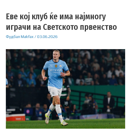
Еве кој клуб ќе има најмногу
играчи на Светското првенство
Фудбал
Makfax
/
03.06.2026