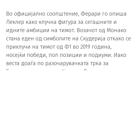
Во официјално соопштение, Ферари го опиша
Леклер како клучна фигура за сегашните и
идните амбиции на тимот. Возачот од Монако
стана еден од симболите на Скудерија откако се
приклучи на тимот од Ф1 во 2019 година,
носејќи победи, пол позиции и подиуми. Иако
веста доаѓа по разочарувачката трка за
Големата награда на Канада, Леклер се
етаблираше низ годините како еден од
најбрзите возачи на гридот.
Неговото патување во црвениот автомобил
започна со освојување на титулата во Формула
2 во 2017 година како член на академијата на
Ферари, по што го имаше своето деби во