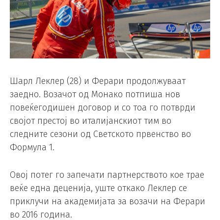
Шарл Леклер (28) и Ферари продолжуваат
заедно. Возачот од Монако потпиша нов
повеќегодишен договор и со тоа го потврди
својот престој во италијанскиот тим во
следните сезони од Светското првенство во
Формула 1.
Овој потег го запечати партнерството кое трае
веќе една деценија, уште откако Леклер се
приклучи на академијата за возачи на Ферари
во 2016 година.