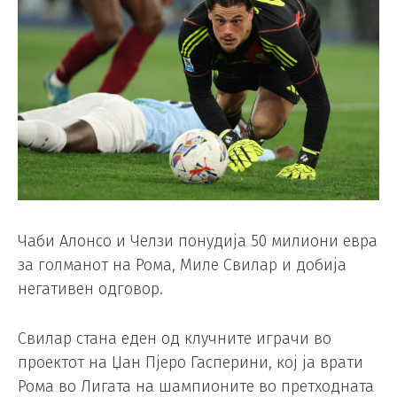
Чаби Алонсо и Челзи понудија 50 милиони евра
за голманот на Рома, Миле Свилар и добија
негативен одговор.
Свилар стана еден од клучните играчи во
проектот на Џан Пјеро Гасперини, кој ја врати
Рома во Лигата на шампионите во претходната