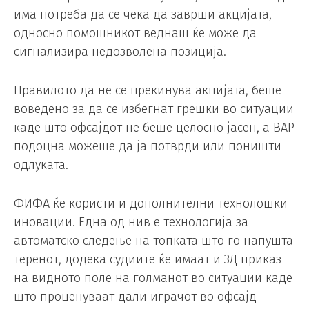
има потреба да се чека да заврши акцијата,
односно помошникот веднаш ќе може да
сигнализира недозволена позиција.
Правилото да не се прекинува акцијата, беше
воведено за да се избегнат грешки во ситуации
каде што офсајдот не беше целосно јасен, а ВАР
подоцна можеше да ја потврди или поништи
одлуката.
ФИФА ќе користи и дополнителни технолошки
иновации. Една од нив е технологија за
автоматско следење на топката што го напушта
теренот, додека судиите ќе имаат и 3Д приказ
на видното поле на голманот во ситуации каде
што проценуваат дали играчот во офсајд