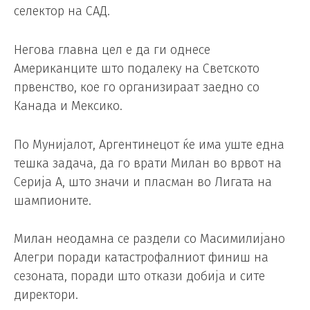
селектор на САД.
Негова главна цел е да ги однесе
Американците што подалеку на Светското
првенство, кое го организираат заедно со
Канада и Мексико.
По Мунијалот, Аргентинецот ќе има уште една
тешка задача, да го врати Милан во врвот на
Серија А, што значи и пласман во Лигата на
шампионите.
Милан неодамна се раздели со Масимилијано
Алегри поради катастрофалниот финиш на
сезоната, поради што откази добија и сите
директори.