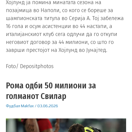
Хојлунд ја помина минатата сезона на
позајмица во Наполи, со кого се бореше за
шампионската титула во Серија А. Тој забележа
16 гола и осум асистенции во 44 настапи, а
италијанскиот клуб сега одлучи да го откупи
неговиот договор за 44 милиони, со што го
заврши престојот на Хојлунд во Јунајтед.
Foto/ Depositphotos
Рома одби 50 милиони за
голманот Свилар
Фудбал
Makfax
/
03.06.2026