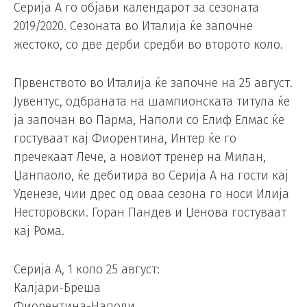
Серија А го објави календарот за сезоната
2019/2020. Сезоната во Италија ќе започне
жестоко, со две дерби средби во второто коло.
Првенството во Италија ќе започне на 25 август.
Јувентус, одбраната на шампионската титула ќе
ја започан во Парма, Наполи со Елиф Елмас ќе
гостуваат кај Фиорентина, Интер ќе го
пречекаат Лече, а новиот тренер на Милан,
Џанпаоло, ќе дебитира во Серија А на гости кај
Уденезе, чии дрес од оваа сезона го носи Илија
Несторовски. Горан Пандев и Џенова гостуваат
кај Рома.
Серија А, 1 коло 25 август:
Калјари-Бреша
Фиорентина-Наполи