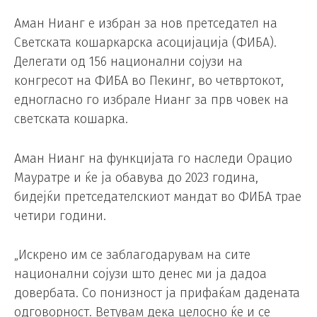
Аман Нианг е избран за нов претседател на
Светската кошаркарска асоцијација (ФИБА).
Делегати од 156 национални сојузи на
конгресот на ФИБА во Пекинг, во четвртокот,
едногласно го избрале Нианг за прв човек на
светската кошарка.
Аман Нианг на функцијата го наследи Орацио
Мауратре и ќе ја обавува до 2023 година,
бидејќи претседателскиот мандат во ФИБА трае
четири години.
„Искрено им се заблагодарувам на сите
национални сојузи што денес ми ја дадоа
довербата. Со понизност ја прифаќам дадената
одговорност. Ветувам дека целосно ќе и се