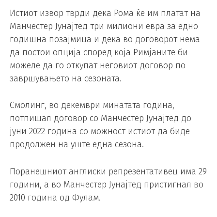
Истиот извор тврди дека Рома ќе им платат на
Манчестер Јунајтед три милиони евра за едно
годишна позајмица и дека во договорот нема
да постои опција според која Римјаните би
можеле да го откупат неговиот договор по
завршувањето на сезоната.
Смолинг, во декември минатата година,
потпишал договор со Манчестер Јунајтед до
јуни 2022 година со можност истиот да биде
продолжен на уште една сезона.
Поранешниот англиски репрезентативец има 29
години, а во Манчестер Јунајтед пристигнал во
2010 година од Фулам.