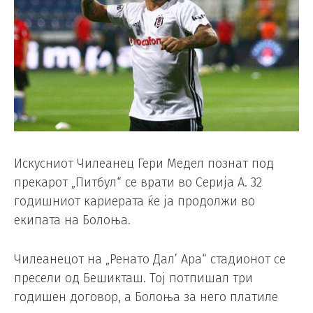
Искусниот Чилеанец Гери Медел познат под
прекарот „Питбул“ се врати во Серија А. 32
годишниот кариерата ќе ја продолжи во
екипата на Болоња.
Чилеанецот на „Ренато Дал’ Ара“ стадионот се
пресели од Бешикташ. Тој потпишал три
годишен договор, а Болоња за него платиле