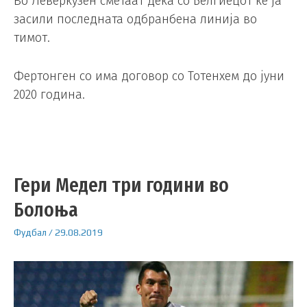
Во Леверкузен сметаат дека со Белгиецот ќе ја
засили последната одбранбена линија во
тимот.
Фертонген со има договор со Тотенхем до јуни
2020 година.
Гери Медел три години во
Болоња
Фудбал
/
29.08.2019