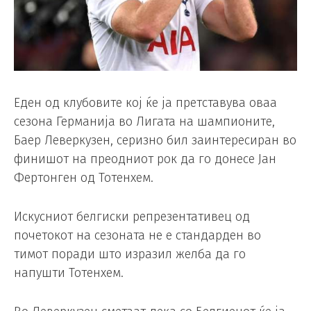
Еден од клубовите кој ќе ја претставува оваа
сезона Германија во Лигата на шампионите,
Баер Леверкузен, серизно бил заинтересиран во
финишот на преодниот рок да го донесе Јан
Фертонген од Тотенхем.
Искусниот белгиски репрезентативец од
почетокот на сезоната не е стандарден во
тимот поради што изразил желба да го
напушти Тотенхем.