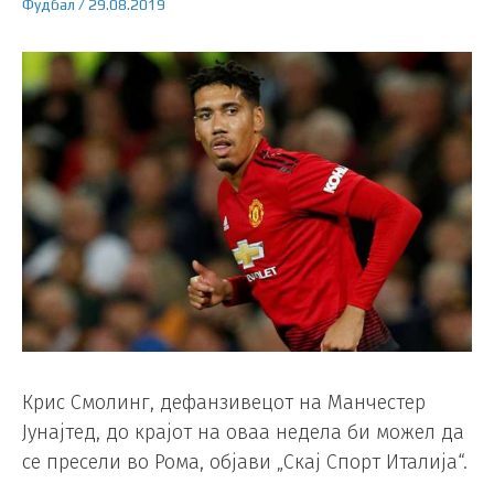
Фудбал
/
29.08.2019
Крис Смолинг, дефанзивецот на Манчестер
Јунајтед, до крајот на оваа недела би можел да
се пресели во Рома, објави „Скај Спорт Италија“.