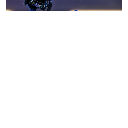
Финецот Валтери Ботас и наредната сезона ќе
вози еден од болидите на Мерцедес во
шампионатот на Формула 1, потврдија во
четвртокот од германскиот клуб.
Со потврдата дека Ботас останува во тимот,
Мерцедес ставија крај на неколку месечните