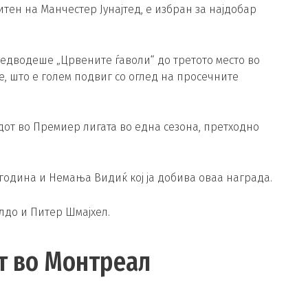
ен на Манчестер Јунајтед, е избран за најдобар
предводеше „Црвените ѓаволи“ до третото место во
, што е голем подвиг со оглед на просечните
от во Премиер лигата во една сезона, претходно
1 година и Немања Видиќ кој ја добива оваа награда.
лдо и Питер Шмајхел.
от во Монтреал