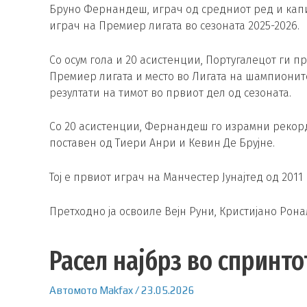
Бруно Фернандеш, играч од средниот ред и капит
играч на Премиер лигата во сезоната 2025-2026.
Со осум гола и 20 асистенции, Португалецот ги 
Премиер лигата и место во Лигата на шампионите
резултати на тимот во првиот дел од сезоната.
Со 20 асистенции, Фернандеш го израмни рекорд
поставен од Тиери Анри и Кевин Де Брујне.
Тој е првиот играч на Манчестер Јунајтед од 201
Претходно ја освоиле Вејн Руни, Кристијано Рона
Расел најбрз во спринт
Автомото
Makfax
/
23.05.2026