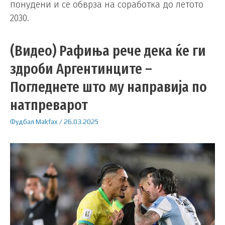
понудени и се обврза на соработка до летото
2030.
(Видео) Рафиња рече дека ќе ги
здроби Аргентинците –
Погледнете што му направија по
натпреварот
Фудбал
Makfax
/
26.03.2025