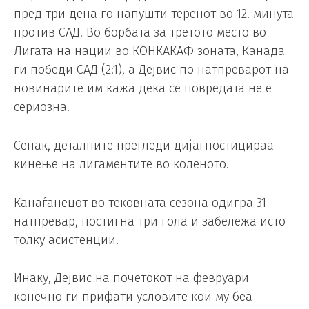
пред три дена го напушти теренот во 12. минута
против САД. Во борбата за третото место во
Лигата на нации во КОНКАКАФ зоната, Канада
ги победи САД (2:1), а Дејвис по натпреварот на
новинарите им кажа дека се повредата не е
сериозна.
Сепак, деталните прегледи дијагностицираа
кинење на лигаментите во коленото.
Канаѓанецот во тековната сезона одигра 31
натпревар, постигна три гола и забележа исто
толку асистенции.
Инаку, Дејвис на почетокот на февруари
конечно ги прифати условите кои му беа