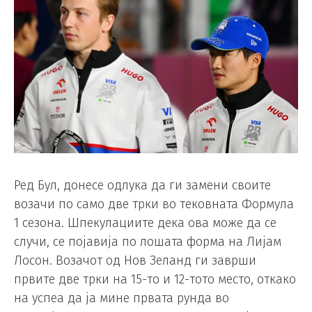
Ред Бул, донесе одлука да ги замени своите
возачи по само две трки во тековната Формула
1 сезона. Шпекулациите дека ова може да се
случи, се појавија по лошата форма на Лијам
Лосон. Возачот од Нов Зеланд ги заврши
првите две трки на 15-то и 12-тото место, откако
на успеа да ја мине првата рунда во