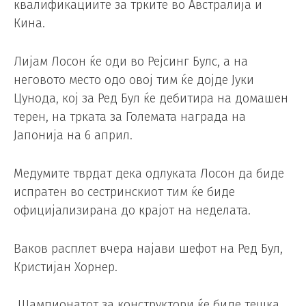
квалификациите за трките во Австралија и
Кина.
Лијам Лосон ќе оди во Рејсинг Булс, а на
неговото место одо овој тим ќе дојде Јуки
Цунода, кој за Ред Бул ќе дебитира на домашен
терен, на трката за Големата награда на
Јапонија на 6 април.
Медумите тврдат дека одлуката Лосон да биде
испратен во сестринскиот тим ќе биде
официјализирана до крајот на неделата.
Ваков расплет вчера најави шефот на Ред Бул,
Кристијан Хорнер.
„Шампионатот за конструктори ќе биде тешка