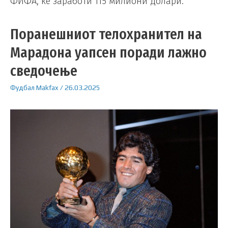
ФИФА, ќе заработи 115 милиони долари.
Поранешниот телохранител на
Марадона уапсен поради лажно
сведочење
Фудбал
Makfax
/
26.03.2025