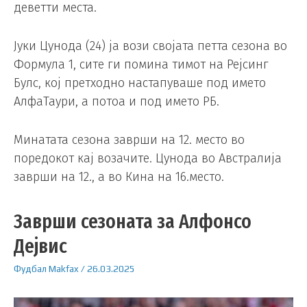
деветти места.
Јуки Цунода (24) ја вози својата петта сезона во
Формула 1, сите ги помина тимот на Рејсинг
Булс, кој претходно настапуваше под името
АлфаТаури, а потоа и под името РБ.
Минатата сезона заврши на 12. место во
поредокот кај возачите. Цунода во Австралија
заврши на 12., а во Кина на 16.место.
Заврши сезоната за Алфонсо
Дејвис
Фудбал
Makfax
/
26.03.2025