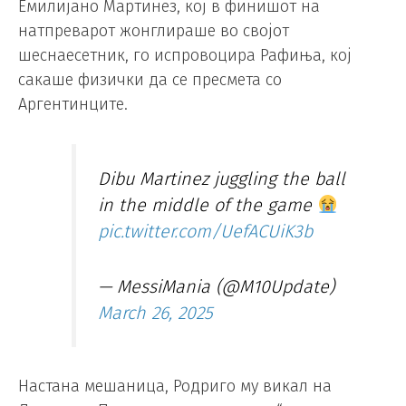
Емилијано Мартинез, кој в финишот на
натпреварот жонглираше во својот
шеснаесетник, го испровоцира Рафиња, кој
сакаше физички да се пресмета со
Аргентинците.
Dibu Martinez juggling the ball
in the middle of the game
pic.twitter.com/UefACUiK3b
— MessiMania (@M10Update)
March 26, 2025
Настана мешаница, Родриго му викал на