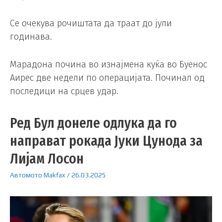
Се очекува рочиштата да траат до јули
годинава.
Марадона почина во изнајмена куќа во Буенос
Аирес две недели по операцијата. Починал од
последици на срцев удар.
Ред Бул донеле одлука да го
направат рокада Јуки Цунода за
Лијам Лосон
Автомото
Makfax
/
26.03.2025