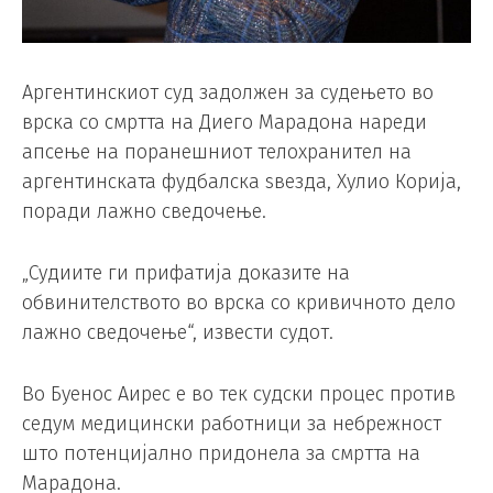
Аргентинскиот суд задолжен за судењето во
врска со смртта на Диего Марадона нареди
апсење на поранешниот телохранител на
аргентинската фудбалска ѕвезда, Хулио Корија,
поради лажно сведочење.
„Судиите ги прифатија доказите на
обвинителството во врска со кривичното дело
лажно сведочење“, извести судот.
Во Буенос Аирес е во тек судски процес против
седум медицински работници за небрежност
што потенцијално придонела за смртта на
Марадона.