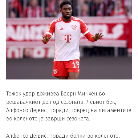
Тежок удар доживеа Баерн Минхен во
решавачкиот дел од сезоната. Левиот бек,
Алфонсо Дејвис, поради повред на лигаментите
во коленото ја заврши сезоната.
Алфонсо Дејвис, поради болки во коленото,