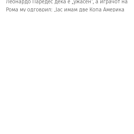
Леонардо Паредес дека е „ужасен“, а играчот на
Рома му одговрил: „Јас имам две Копа Америка
и Светско првенство, ти немаш ништо“.
На крајот, по целата мешаница, кога Рафиња
едвај го тргнаа од теренот, главниот судија
подели 10 жолти картони.
TREMENDO
|| Raphinha
se iba al vestuario y el Dibu se