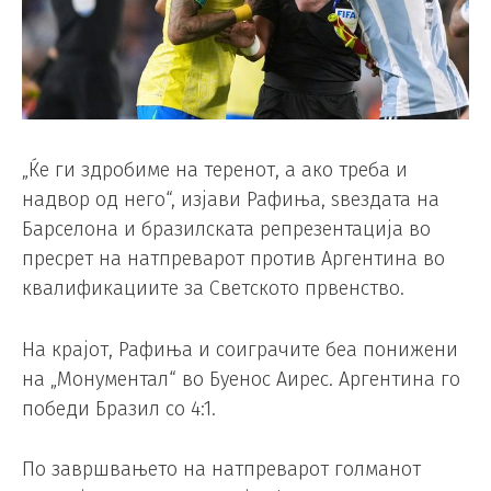
„Ќе ги здробиме на теренот, а ако треба и
надвор од него“, изјави Рафиња, ѕвездата на
Барселона и бразилската репрезентација во
пресрет на натпреварот против Аргентина во
квалификациите за Светското првенство.
На крајот, Рафиња и соиграчите беа понижени
на „Монументал“ во Буенос Аирес. Аргентина го
победи Бразил со 4:1.
По завршвањето на натпреварот голманот