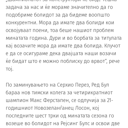
задача за нас и ќе мораме значително да го
подобриме болидот за да бидеме воопшто
конкурентни. Мора да имате два болиди кои
освојуваат поени, тоа беше нашиот проблем
минатата година. Дури и во борбата за титулата
кај возачите мора да имате два болида. Клучот
е да се осигураме дека двајцата наши возачи
ќе бидат што е можно поблиску до врвот“, рече
тој.
По заминувањето на Серхио Перез, Ред Бул
бараа нов тимски колега за четирикратниот
шампион Макс Ферстапен, се одлучија за 21-
годишниот Новозеланѓанец Лосон, кој
последните шест трки од минатата сезона го
возеше во болидот на Рејсинг Булс и освои две