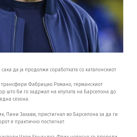
 сака да ја продолжи соработката со каталонскиот
а трансфери Фабрицио Романо, германскиот
ор што би го задржал на клупата на Барселона до
една сезона.
к, Пини Захави, пристигнал во Барселона за да ги
орот е практично постигнат.
о наследи Чави Ернандез, Флик целосно го прероди