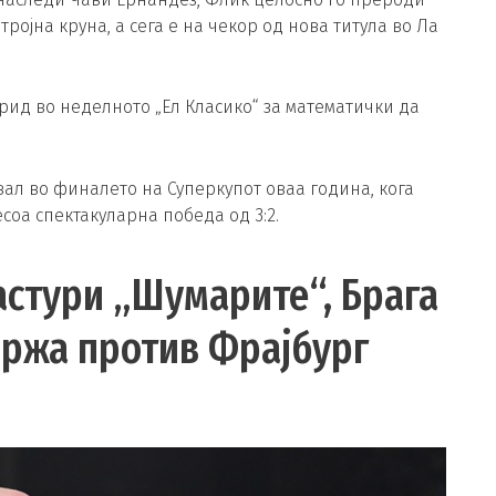
тројна круна, а сега е на чекор од нова титула во Ла
рид во неделното „Ел Класико“ за математички да
вал во финалето на Суперкупот оваа година, кога
оа спектакуларна победа од 3:2.
растури „Шумарите“, Брага
држа против Фрајбург