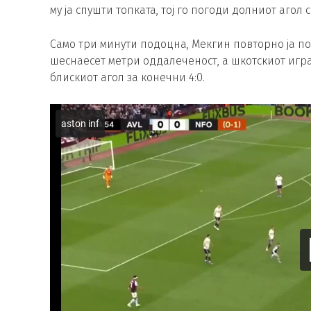
му ја спушти топката, тој го погоди долниот агол
Само три минути подоцна, Мекгин повторно ја по
шеснаесет метри оддалеченост, а шкотскиот игра
блискиот агол за конечни 4:0.