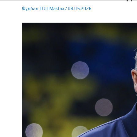
Фудбал
ТОП
Makfax
/
08.05.2026