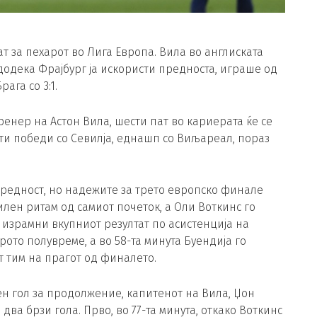
т за пехарот во Лига Европа. Вила во англиската
додека Фрајбург ја искористи предноста, играше од
ага со 3:1.
тренер на Астон Вила, шести пат во кариерата ќе се
ти победи со Севилја, еднашп со Виљареал, пораз
редност, но надежите за трето европско финале
илен ритам од самиот почеток, а Оли Воткинс го
о израмни вкупниот резултат по асистенција на
ото полувреме, а во 58-та минута Буендија го
т тим на прагот од финалето.
ен гол за продолжение, капитенот на Вила, Џон
два брзи гола. Прво, во 77-та минута, откако Воткинс