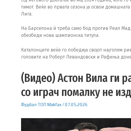
тимот. Веќе во првата сезона ја освои домашната 
Лига.
На Барселона ѝ треба само бод против Реал Мад
обезбеди нова шампионска титула.
Каталонците веќе го победија својот најголем ри
головите на Роберт Левандовски и Рафиња донес
(Видео) Астон Вила ги 
со играч помалку не из
Фудбал
ТОП
Makfax
/
07.05.2026