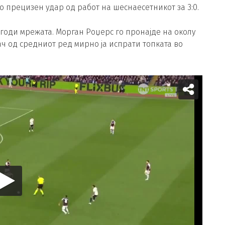
 со прецизен удар од работ на шеснаесетникот за 3:0.
годи мрежата. Морган Роџерс го пронајде на околу
ч од средниот ред мирно ја испрати топката во