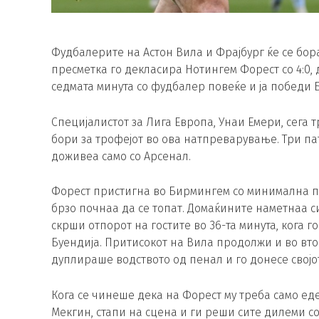
Фудбалерите на Астон Вила и Фрајбург ќе се бора
пресметка го декласира Нотингем Форест со 4:0, 
седмата минута со фудбалер повеќе и ја победи Бр
Специјалистот за Лига Европа, Унаи Емери, сега 
бори за трофејот во ова натпреварување. Три па
доживеа само со Арсенал.
Форест пристигна во Бирмингем со минимална п
брзо почнаа да се топат. Домаќините наметнаа с
скрши отпорот на гостите во 36-та минута, кога г
Буендија. Притисокот на Вила продолжи и во втор
дуплираше водството од пенал и го донесе својо
Кога се чинеше дека на Форест му треба само ед
Мекгин, стапи на сцена и ги реши сите дилеми со 