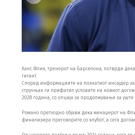
Ханс Флик, тренерот на Барселона, потврди дека
гигант.
Според информациите на познатиот инсајдер з
стручњак ги прифатил условите на новиот догов
2028 година, со опција за продолжување за уште 
Романо претходно објави дека менаџерот на Фли
финализира преговорите со клубот, а сега догов
Од неговото доаѓање во мај 2024 година, кога г