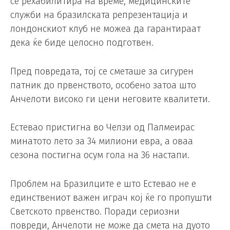
се рехабилитира на време, медицинските
служби на бразилската репрезентација и
лондонскиот клуб не можеа да гарантираат
дека ќе биде целосно подготвен.
Пред повредата, тој се сметаше за сигурен
патник до првенството, особено затоа што
Анчелоти високо ги цени неговите квалитети.
Естевао пристигна во Челзи од Палмеирас
минатото лето за 34 милиони евра, а оваа
сезона постигна осум гола на 36 настапи.
Проблем на Бразилците е што Естевао не е
единствениот важен играч кој ќе го пропушти
Светското првенство. Поради сериозни
повреди, Анчелоти не може да смета на дуото