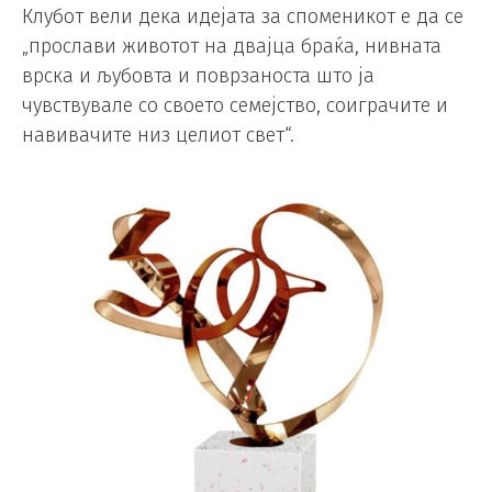
Клубот вели дека идејата за споменикот е да се
„прослави животот на двајца браќа, нивната
врска и љубовта и поврзаноста што ја
чувствувале со своето семејство, соиграчите и
навивачите низ целиот свет“.