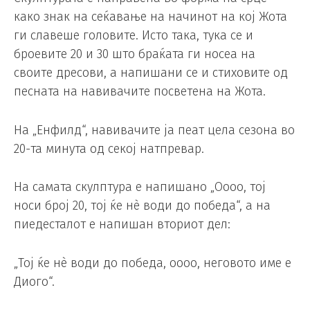
како знак на сеќавање на начинот на кој Жота
ги славеше головите. Исто така, тука се и
броевите 20 и 30 што браќата ги носеа на
своите дресови, а напишани се и стиховите од
песната на навивачите посветена на Жота.
На „Енфилд“, навивачите ја пеат цела сезона во
20-та минута од секој натпревар.
На самата скулптура е напишано „Оооо, тој
носи број 20, тој ќе нè води до победа“, а на
пиедесталот е напишан вториот дел:
„Тој ќе нè води до победа, оооо, неговото име е
Диого“.