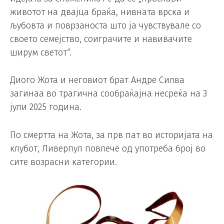
животот на двајца браќа, нивната врска и
љубовта и поврзаноста што ја чувствувале со
своето семејство, соиграчите и навивачите
ширум светот“.
Диого Жота и неговиот брат Андре Силва
загинаа во трагична сообраќајна несреќа на 3
јули 2025 година.
По смертта на Жота, за прв пат во историјата на
клубот, Ливерпул повлече од употреба број во
сите возрасни категории.