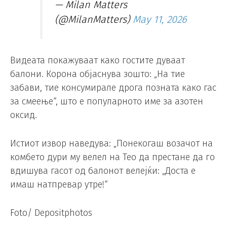
— Milan Matters
(@MilanMatters)
May 11, 2026
Видеата покажуваат како гостите дуваат
балони. Корона објаснува зошто: „На тие
забави, тие консумирале дрога позната како гас
за смеење“, што е популарното име за азотен
оксид.
Истиот извор наведува: „Понекогаш возачот на
комбето дури му велел на Тео да престане да го
вдишува гасот од балонот велејќи: „Доста е
имаш натпревар утре!“
Foto/ Depositphotos