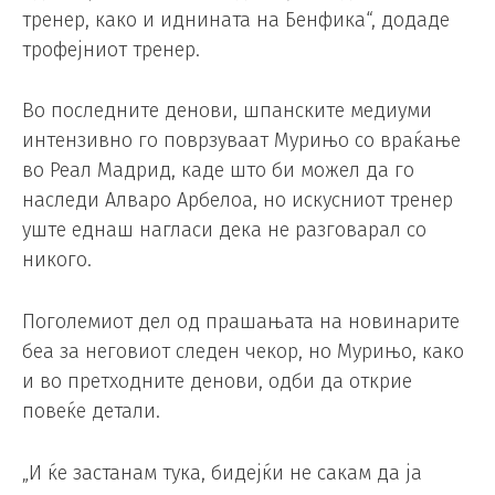
тренер, како и иднината на Бенфика“, додаде
трофејниот тренер.
Во последните денови, шпанските медиуми
интензивно го поврзуваат Мурињо со враќање
во Реал Мадрид, каде што би можел да го
наследи Алваро Арбелоа, но искусниот тренер
уште еднаш нагласи дека не разговарал со
никого.
Поголемиот дел од прашањата на новинарите
беа за неговиот следен чекор, но Мурињо, како
и во претходните денови, одби да открие
повеќе детали.
„И ќе застанам тука, бидејќи не сакам да ја