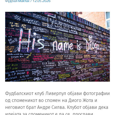
Фудбал
Makfax
/
12.05.2026
Фудбалскиот клуб Ливерпул објави фотографии
од споменикот во спомен на Диого Жота и
неговиот брат Андре Силва. Клубот објави дека
идејата за споменикот е да се „прослави