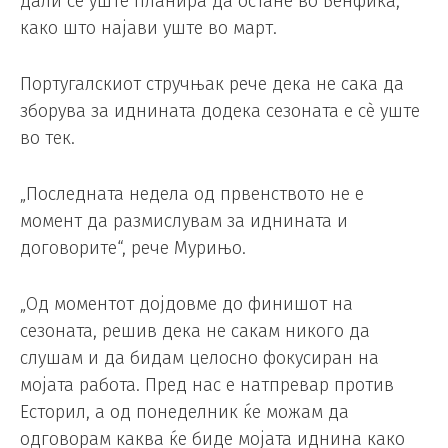
дали сè уште планира да остане во Бенфика,
како што најави уште во март.
Португалскиот стручњак рече дека не сака да
зборува за иднината додека сезоната е сè уште
во тек.
„Последната недела од првенството не е
момент да размислувам за иднината и
договорите“, рече Мурињо.
„Од моментот дојдовме до финишот на
сезоната, решив дека не сакам никого да
слушам и да бидам целосно фокусиран на
мојата работа. Пред нас е натпревар против
Есторил, а од понеделник ќе можам да
одговорам каква ќе биде мојата иднина како