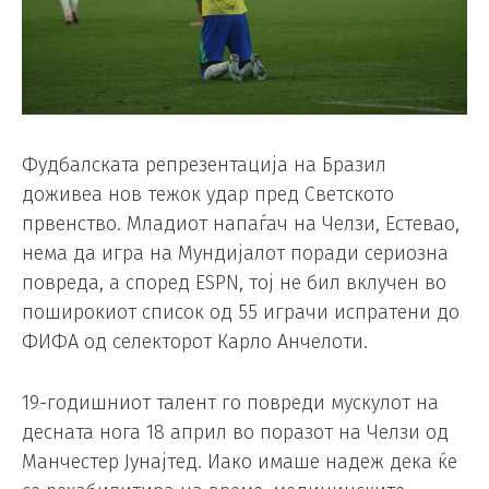
Фудбалската репрезентација на Бразил
доживеа нов тежок удар пред Светското
првенство. Младиот напаѓач на Челзи, Естевао,
нема да игра на Мундијалот поради сериозна
повреда, а според ESPN, тој не бил вклучен во
поширокиот список од 55 играчи испратени до
ФИФА од селекторот Карло Анчелоти.
19-годишниот талент го повреди мускулот на
десната нога 18 април во поразот на Челзи од
Манчестер Јунајтед. Иако имаше надеж дека ќе