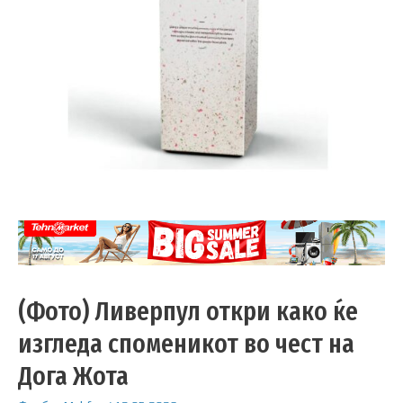
(Фото) Ливерпул откри како ќе
изгледа споменикот во чест на
Дога Жота