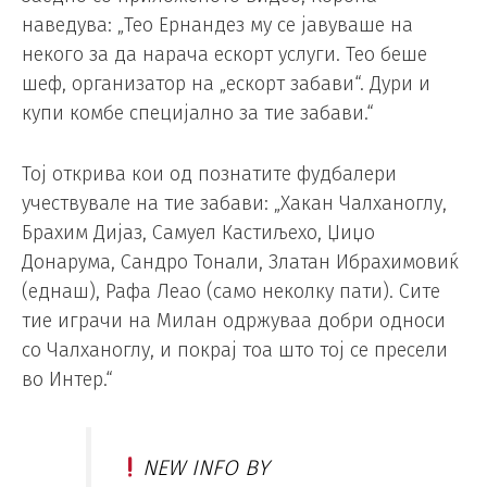
наведува: „Тео Ернандез му се јавуваше на
некого за да нарача ескорт услуги. Тео беше
шеф, организатор на „ескорт забави“. Дури и
купи комбе специјално за тие забави.“
Тој открива кои од познатите фудбалери
учествувале на тие забави: „Хакан Чалханоглу,
Брахим Дијаз, Самуел Кастиљехо, Џиџо
Донарума, Сандро Тонали, Златан Ибрахимовиќ
(еднаш), Рафа Леао (само неколку пати). Сите
тие играчи на Милан одржуваа добри односи
со Чалханоглу, и покрај тоа што тој се пресели
во Интер.“
NEW INFO BY