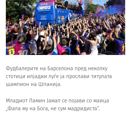
Фудбалерите на Барселона пред неколку
стотици илјадии луѓе ја прослави титулата
шампион на Шпанија.
Младиот Ламин Јамал ​​се појави со маица
„Фала му на Бога, не сум мадридиста“.
Десетици илјади навивачи ги преплавија