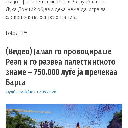
својот финален списокт од 26 фудбалери.
Лука Дончиќ објави дека нема да игра за
словенечката репрезентација
Foto/ EPA
(Видео) Јамал ​​го провоцираше
Реал и го развеа палестинското
знаме – 750.000 луѓе ја пречекаа
Барса
Фудбал
Makfax
/
12.05.2026