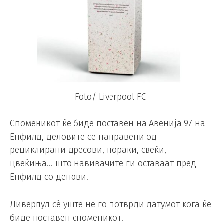
Foto/ Liverpool FC
Споменикот ќе биде поставен на Авенија 97 на
Енфилд, деловите се направени од
рециклирани дресови, пораки, свеќи,
цвеќиња… што навивачите ги оставаат пред
Енфилд со денови.
Ливерпул сè уште не го потврди датумот кога ќе
биде поставен споменикот.