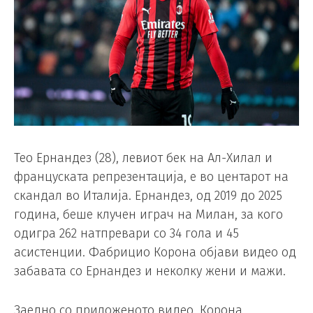
Тео Ернандез (28), левиот бек на Ал-Хилал и
француската репрезентација, е во центарот на
скандал во Италија. Ернандез, од 2019 до 2025
година, беше клучен играч на Милан, за кого
одигра 262 натпревари со 34 гола и 45
асистенции. Фабрицио Корона објави видео од
забавата со Ернандез и неколку жени и мажи.
Заедно со приложеното видео, Корона