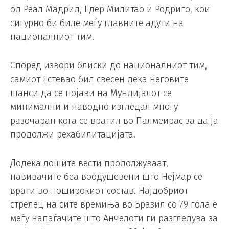
од Реал Мадрид, Едер Милитао и Родриго, кои
сигурно би биле меѓу главните адути на
националниот тим.
Според извори блиски до националниот тим,
самиот Естевао бил свесен дека неговите
шанси да се појави на Мундијалот се
минимални и наводно изгледал многу
разочаран кога се вратил во Палмеирас за да ја
продолжи рехабилитацијата.
Додека лошите вести продолжуваат,
навивачите беа воодушевени што Нејмар се
врати во поширокиот состав. Најдобриот
стрелец на сите времиња во Бразил со 79 гола е
меѓу напаѓачите што Анчелоти ги разгледува за