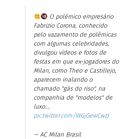
O polêmico empresário
Fabrizio Corona, conhecido
pelo vazamento de polêmicas
com algumas celebridades,
divulgou vídeos e fotos de
festas em que ex-jogadores do
Milan, como Theo e Castillejo,
aparecem inalando o
chamado "gás do riso", na
companhia de "modelos" de
luxo.…
pic.twitter.com/WGjGewCwzJ
— AC Milan Brasil