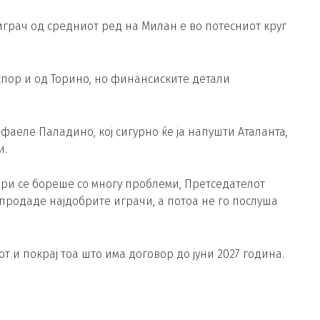
грач од средниот ред на Милан е во потесниот круг
спор и од Торино, но финансиските детали
афаеле Паладино, кој сигурно ќе ја напушти Аталанта,
и.
Сари се бореше со многу проблеми, Претседателот
 продаде најдобрите играчи, а потоа не го послуша
т и покрај тоа што има договор до јуни 2027 година.