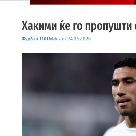
Хакими ќе го пропушти
Фудбал
ТОП
Makfax
/
24.05.2026