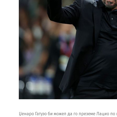
Џенаро Гатузо би можел да го преземе Лацио по 