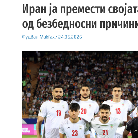
Иран ја премести своја
од безбедносни причин
Фудбал
Makfax
/
24.05.2026