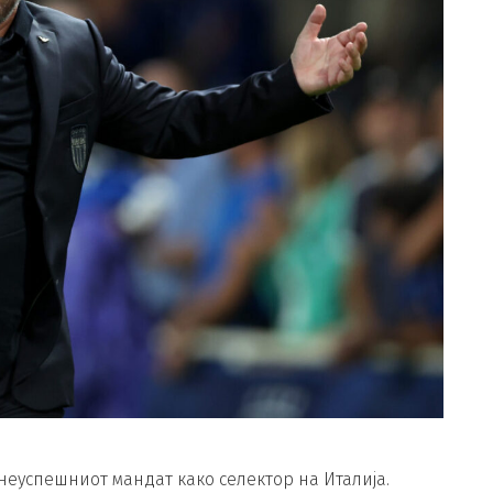
неуспешниот мандат како селектор на Италија.