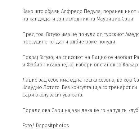
Како што објави Алфредо Педула, поранешниот и
на кандидати за наследник на Маурицио Сари.
Пред тоа, Гатузо имаше понуди од турскиот Амед
пресудиле тој да ги одбие овие понуди.
Покрај Гатузо, на списокот на Лацио се наоѓаат Р
и Фабио Писакане, кој избори опстанок со Каљар
Лацио зад себе има една тешка сезона, во која 
Клаудио Лотито. Без консултација со тренерот ги
Сари околу засилувањата.
Поради ова Сари најави дека ќе го напушти клубо
Foto/ Depositphotos