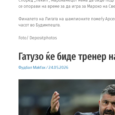
Според „Лекип“, Мароканецот нема да биде подг
се опорави на време за да игра за Мароко на Све
Финалето на Лигата на шампионите помеѓу Арсена
часот во Будимпешта.
Foto/ Depositphotos
Гатузо ќе биде тренер 
Фудбал
Makfax
/
24.05.2026