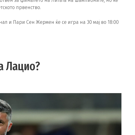
отвен за финалето на Лигата на шампионите, но ќе
тското првенство.
л и Пари Сен Жермен ќе се игра на 30 мај во 18:00
на Лацио?