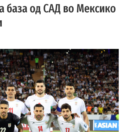
та база од САД во Мексико
и