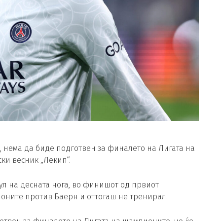
 нема да биде подготвен за финалето на Лигата на
ки весник „Лекип“.
кул на десната нога, во финишот од првиот
оните против Баерн и оттогаш не тренирал.