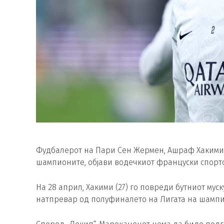
Фудбалерот на Пари Сен Жермен, Ашраф Хакими,
шампионите, објави водечкиот француски спортс
На 28 април, Хакими (27) го повреди бутниот мус
натпревар од полуфиналето на Лигата на шампи