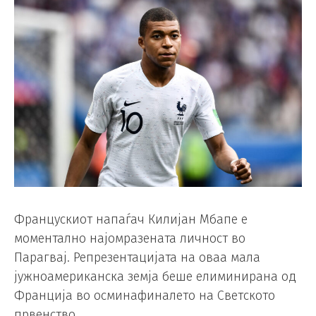
Францускиот напаѓач Килијан Мбапе е
моментално најомразената личност во
Парагвај. Репрезентацијата на оваа мала
јужноамериканска земја беше елиминирана од
Франција во осминафиналето на Светското
првенство.