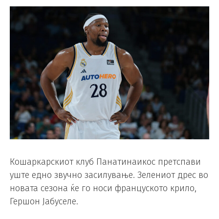
Кошаркарскиот клуб Панатинаикос претспави
уште едно звучно засилување. Зелениот дрес во
новата сезона ќе го носи француското крило,
Гершон Јабуселе.