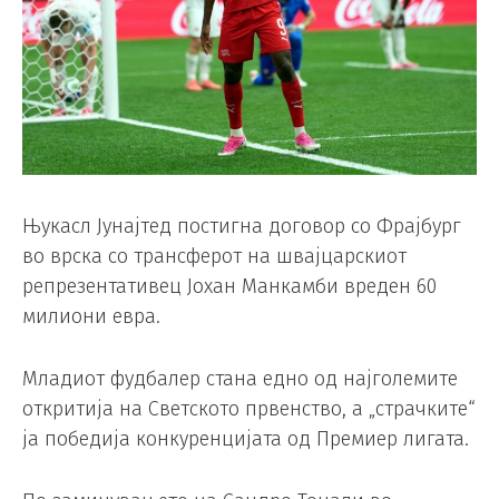
Њукасл Јунајтед постигна договор со Фрајбург
во врска со трансферот на швајцарскиот
репрезентативец Јохан Манкамби вреден 60
милиони евра.
Младиот фудбалер стана едно од најголемите
откритија на Светското првенство, а „страчките“
ја победија конкуренцијата од Премиер лигата.