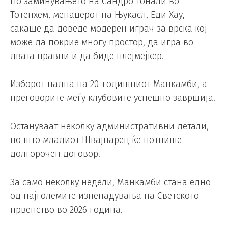
По заминувањето на Сандро Тонали во
Тотенхем, менаџерот на Њукасл, Еди Хау,
сакаше да доведе модерен играч за врска кој
може да покрие многу простор, да игра во
двата правци и да биде плејмејкер.
Изборот падна на 20-годишниот Манкамби, а
преговорите меѓу клубовите успешно завршија.
Остануваат неколку административни детали,
по што младиот Швајцарец ќе потпише
долгорочен договор.
За само неколку недели, Манкамби стана едно
од најголемите изненадувања на Светското
првенство во 2026 година.