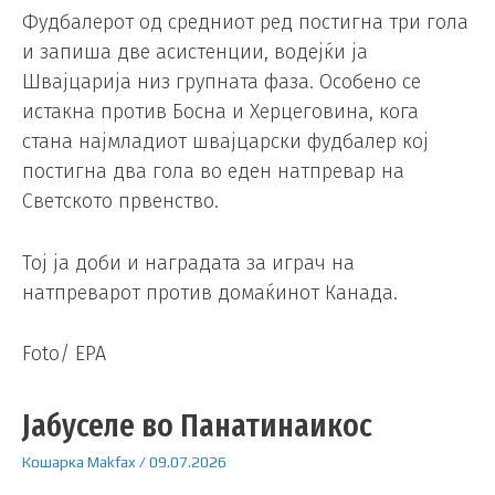
Фудбалерот од средниот ред постигна три гола
и запиша две асистенции, водејќи ја
Швајцарија низ групната фаза. Особено се
истакна против Босна и Херцеговина, кога
стана најмладиот швајцарски фудбалер кој
постигна два гола во еден натпревар на
Светското првенство.
Тој ја доби и наградата за играч на
натпреварот против домаќинот Канада.
Foto/ EPA
Јабуселе во Панатинаикос
Кошарка
Makfax
/
09.07.2026