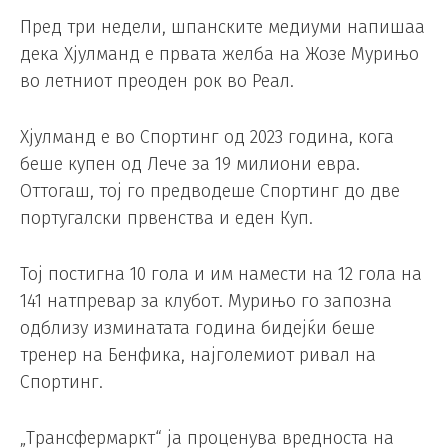
Пред три недели, шпанските медиуми напишаа
дека Хјулманд е првата желба на Жозе Мурињо
во летниот преоден рок во Реал.
Хјулманд е во Спортинг од 2023 година, кога
беше купен од Лече за 19 милиони евра.
Оттогаш, тој го предводеше Спортинг до две
португалски првенства и еден Куп.
Тој постигна 10 гола и им намести на 12 гола на
141 натпревар за клубот. Мурињо го запозна
одблизу изминатата година бидејќи беше
тренер на Бенфика, најголемиот ривал на
Спортинг.
„Трансфермаркт“ ја проценува вредноста на