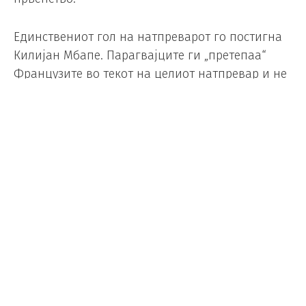
Единствениот гол на натпреварот го постигна
Килијан Мбапе. Парагвајците ги „претепаа“
Французите во текот на целиот натпревар и не
добија ниту еден жолт картон.
Имаше неколку конфликтни ситуации на
теренот во текот на натпреварот, а по
натпреварот Мбапе беше цел на расистички
навредуван од парагвајска политичарка.
На фестивалот во Сан Хозе, Парагвајците
направија кукла со натпис Мбапе. Ја закачија
на дрво и ја запалија, а потоа ентузијастички
навиваа додека чадеше, а во куклата пукаа
петарди.