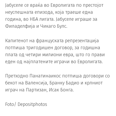
Јабуселе се враќа во Евролигата по престојот
неуспешната епизода, која траеше една
година, во НБА лигата. Јабуселе играше за
Филаделфија и Чикаго Булс.
Капитенот на француската репрезентација
потпиша тригодишен договор, за годишна
плата од четири милиони евра, што го прави
еден од најплатените играчи во Евролигата.
Претходно Панатинаикос потпиша договори со
бекот на Валенсија, Бранку Бадио и крлниот
играч на Партизан, Исак Бонга.
Foto/ Depositphotos