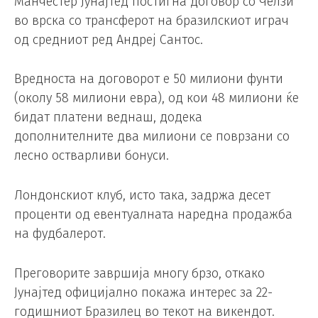
Манчестер Јунајтед постигна договор со Челзи
во врска со трансферот на бразилскиот играч
од средниот ред Андреј Сантос.
Вредноста на договорот е 50 милиони фунти
(околу 58 милиони евра), од кои 48 милиони ќе
бидат платени веднаш, додека
дополнителните два милиони се поврзани со
лесно остварливи бонуси.
Лондонскиот клуб, исто така, задржа десет
проценти од евентуалната наредна продажба
на фудбалерот.
Преговорите завршија многу брзо, откако
Јунајтед официјално покажа интерес за 22-
годишниот Бразилец во текот на викендот.