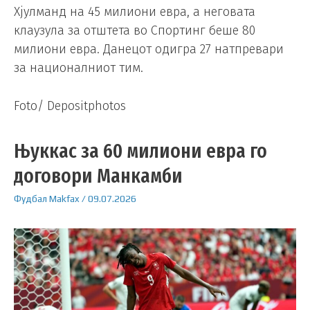
Хјулманд на 45 милиони евра, а неговата
клаузула за отштета во Спортинг беше 80
милиони евра. Данецот одигра 27 натпревари
за националниот тим.
Foto/ Depositphotos
Њуккас за 60 милиони евра го
договори Манкамби
Фудбал
Makfax
/
09.07.2026