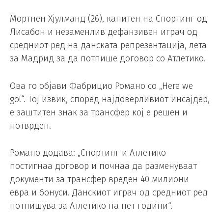
Мортнен Хјулманд (26), капитен на Спортинг од
Лисабон и незаменлив дефанзивен играч од
средниот ред на данската репрезентација, лета
за Мадрид за да потпише договор со Атлетико.
Ова го објави Фабрицио Романо со „Here we
go!“. Тој извик, според најдоверливиот инсајдер,
е заштитен знак за трансфер кој е решен и
потврден.
Романо додава: „Спортинг и Атлетико
постигнаа договор и почнаа да разменуваат
документи за трансфер вреден 40 милиони
евра и бонуси. Данскиот играч од средниот ред
потпишува за Атлетико на пет години“.