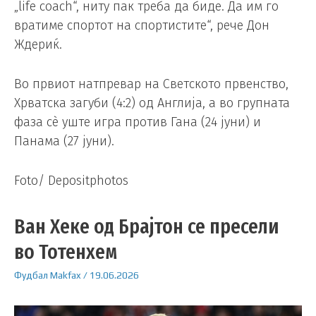
„life coach“, ниту пак треба да биде. Да им го
вратиме спортот на спортистите“, рече Дон
Ждериќ.
Во првиот натпревар на Светското првенство,
Хрватска загуби (4:2) од Англија, а во групната
фаза сè уште игра против Гана (24 јуни) и
Панама (27 јуни).
Foto/ Depositphotos
Ван Хеке од Брајтон се пресели
во Тотенхем
Фудбал
Makfax
/
19.06.2026