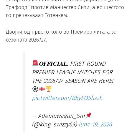
Трафорд“ против Манчестер Сити, а во шестото
го пречекуваат Тотенхем.
Двојки од првото коло во Премиер лигата за
сезоната 2026/27.
𝐎𝐅𝐅𝐈𝐂𝐈𝐀𝐋: FIRST-ROUND
PREMIER LEAGUE MATCHES FOR
THE 2026/27 SEASON ARE HERE!
pic.twitter.com/B5yEQ5hzzE
— Ademuwagun_Snr
(@king_swizzy69)
June 19, 2026