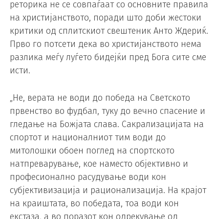
реторика не се совпаѓаат со основните правила
на христијанството, поради што доби жестоки
критики од сплитскиот свештеник Анто Ждериќ.
Прво го потсети дека во христијанството нема
разлика меѓу луѓето бидејќи пред Бога сите сме
исти.
„Не, верата не води до победа на Светското
првенство во фудбал, туку до вечно спасение и
гледање на Божјата слава. Сакрализацијата на
спортот и националниот тим води до
митолошки обоен поглед на спортското
натпреварување, кое наместо објективно и
професионално расудување води кон
субјективизација и рационализација. На крајот
на краиштата, во победата, тоа води кон
екстаза, а во поразот кон одрекување од