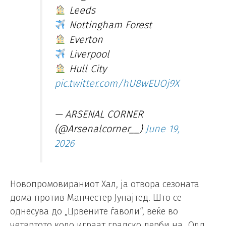
Leeds
Nottingham Forest
Everton
Liverpool
Hull City
pic.twitter.com/hU8wEUOj9X
— ARSENAL CORNER
(@Arsenalcorner__)
June 19,
2026
Новопромовираниот Хал, ја отвора сезоната
дома против Манчестер Јунајтед. Што се
однесува до „Црвените ѓаволи“, веќе во
четвртото коло играат градско дерби на „Олд