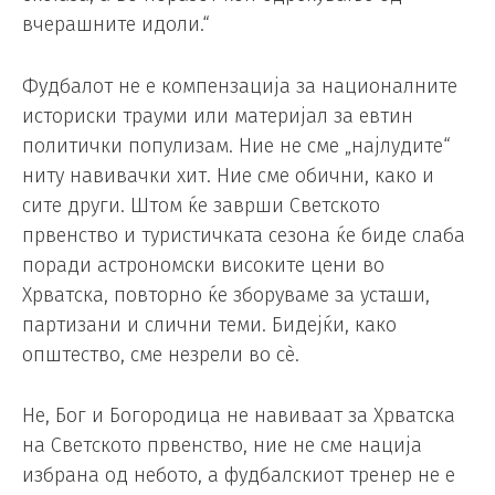
вчерашните идоли.“
Фудбалот не е компензација за националните
историски трауми или материјал за евтин
политички популизам. Ние не сме „најлудите“
ниту навивачки хит. Ние сме обични, како и
сите други. Штом ќе заврши Светското
првенство и туристичката сезона ќе биде слаба
поради астрономски високите цени во
Хрватска, повторно ќе зборуваме за усташи,
партизани и слични теми. Бидејќи, како
општество, сме незрели во сè.
Не, Бог и Богородица не навиваат за Хрватска
на Светското првенство, ние не сме нација
избрана од небото, а фудбалскиот тренер не е