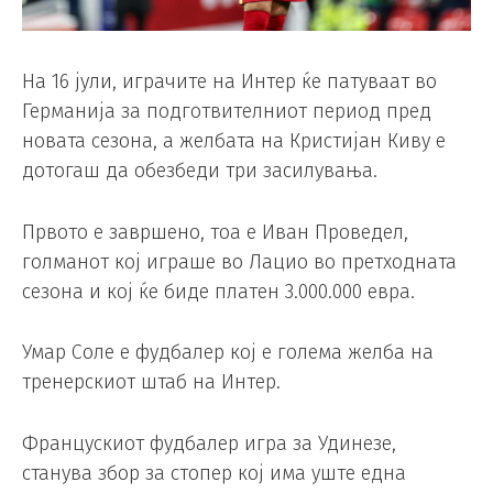
На 16 јули, играчите на Интер ќе патуваат во
Германија за подготвителниот период пред
новата сезона, а желбата на Кристијан Киву е
дотогаш да обезбеди три засилувања.
Првото е завршено, тоа е Иван Проведел,
голманот кој играше во Лацио во претходната
сезона и кој ќе биде платен 3.000.000 евра.
Умар Соле е фудбалер кој е голема желба на
тренерскиот штаб на Интер.
Францускиот фудбалер игра за Удинезе,
станува збор за стопер кој има уште една