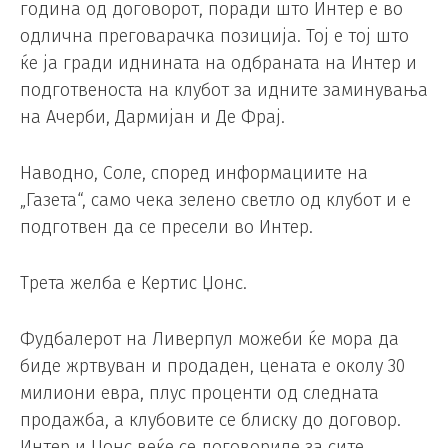
година од договорот, поради што Интер е во
одлична преговарачка позиција. Тој е тој што
ќе ја гради иднината на одбраната на Интер и
подготвеноста на клубот за идните заминувања
на Ачерби, Дармијан и Де Фрај.
Наводно, Соле, според информациите на
„Газета“, само чека зелено светло од клубот и е
подготвен да се пресели во Интер.
Трета желба е Кертис Џонс.
Фудбалерот на Ливерпул можеби ќе мора да
биде жртвуван и продаден, цената е околу 30
милиони евра, плус проценти од следната
продажба, а клубовите се блиску до договор.
Интер и Џонс веќе се договориле за сите