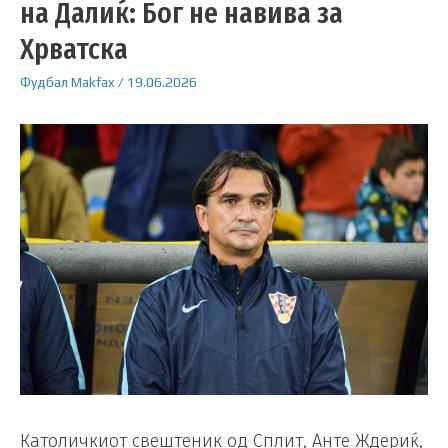
на Далиќ: Бог не навива за
Хрватска
Фудбал
Makfax
/
19.06.2026
Католичкиот свештеник од Сплит, Анте Ждериќ,