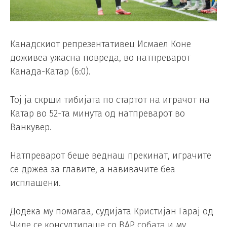
Канадскиот репрезентативец Исмаел Коне
доживеа ужасна повреда, во натпреварот
Канада-Катар (6:0).
Тој ја скрши тибијата по стартот на играчот на
Катар во 52-та минута од натпреварот во
Ванкувер.
Натпреварот беше веднаш прекинат, играчите
се држеа за главите, а навивачите беа
исплашени.
Додека му помагаа, судијата Кристијан Гарај од
Чиле се консултираше со ВАР собата и му