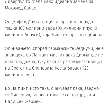
Ливерпул го гледа како идеална замена за
Мохамед Салах.
Од „Енфилд“ во Лајпциг испратиле понуда
тешка 100 милиони евра (90 милиони плус 10
милиони бонуси), која била експресно одбиена.
Одбивањето, според германските медиуми, не е
знак дека во Лајпциг мислат дека Диоманде не
е на продажба, туку дека за репрезентативецот
на Брегот на Слоновата Коска бараат 120
милиони евра.
Во Лајпциг, исто така, очекуваат дека, заедно
со Ливерпул, во оваа трка ќе се придружи и
Пари Сен Жермен.