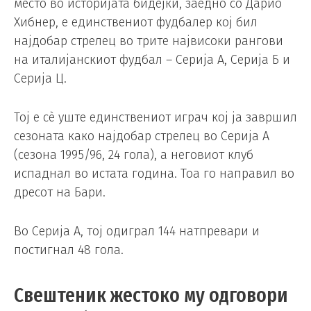
место во историјата бидејќи, заедно со Дарио
Хибнер, е единствениот фудбалер кој бил
најдобар стрелец во трите највисоки рангови
на италијанскиот фудбал – Серија А, Серија Б и
Серија Ц.
Тој е сè уште единствениот играч кој ја завршил
сезоната како најдобар стрелец во Серија А
(сезона 1995/96, 24 гола), а неговиот клуб
испаднал во истата година. Тоа го направил во
дресот на Бари.
Во Серија А, тој одиграл 144 натпревари и
постигнал 48 гола.
Свештеник жестоко му одговори