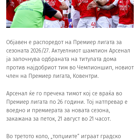
Објавен е распоредот на Премиер лигата за
сезоната 2026/27. Актуелниот шампион Арсенал
ја започнува одбраната на титулата дома
против најдобриот тим во Чемпионшип, новиот
член на Премиер лигата, Ковентри.
Арсенал ќе го пречека тимот кој се враќа во
Премиер лигата по 26 години. Тој натпревар е
воедно и премиерата за новата сезона,
закажана за петок, 21 август во 21 часот.
Во третото коло, „топџиите“ играат градско