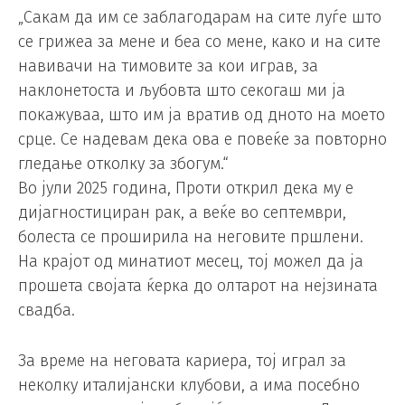
„Сакам да им се заблагодарам на сите луѓе што
се грижеа за мене и беа со мене, како и на сите
навивачи на тимовите за кои играв, за
наклонетоста и љубовта што секогаш ми ја
покажуваа, што им ја вратив од дното на моето
срце. Се надевам дека ова е повеќе за повторно
гледање отколку за збогум.“
Во јули 2025 година, Проти открил дека му е
дијагностициран рак, а веќе во септември,
болеста се проширила на неговите пршлени.
На крајот од минатиот месец, тој можел да ја
прошета својата ќерка до олтарот на нејзината
свадба.
За време на неговата кариера, тој играл за
неколку италијански клубови, а има посебно