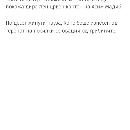
покажа директен црвен картон на Асим Мадиб.
По десет минути пауза, Коне беше изнесен од
теренот на носилки со овации од трибините.
Десет минути подоцна, неговата замена Натан
Салиба постигна гол од слободен удар и
прослави држејќи го дресот на Коне.
Последните информации говорат дека
фудбалерот на Сасуоло ги скрши двете
потколеници, тибијата и фибулата и се очекува
прво да биде опериран. Овој вид повреда бара
најмалку четири до пет месеци одмор, па не
само што Светското првенство е завршено за
него, туку ќе го пропушти и првиот дел од