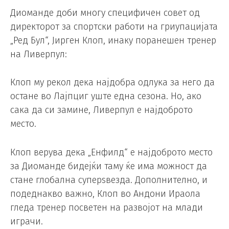
Диоманде доби многу специфичен совет од
директорот за спортски работи на гриупацијата
„Ред Бул“, Јирген Клоп, инаку поранешен тренер
на Ливерпул:
Клоп му рекол дека најдобра одлука за него да
остане во Лајпциг уште една сезона. Но, ако
сака да си замине, Ливерпул е најдоброто
место.
Клоп верува дека „Енфилд“ е најдоброто место
за Диоманде бидејќи таму ќе има можност да
стане глобална суперѕвезда. Дополнително, и
подеднакво важно, Клоп во Андони Ираола
гледа тренер посветен на развојот на млади
играчи.