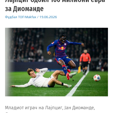
за Диоманде
Фудбал
ТОП
Makfax
/
19.06.2026
Младиот играч на Лајпциг, Јан Диоманде,