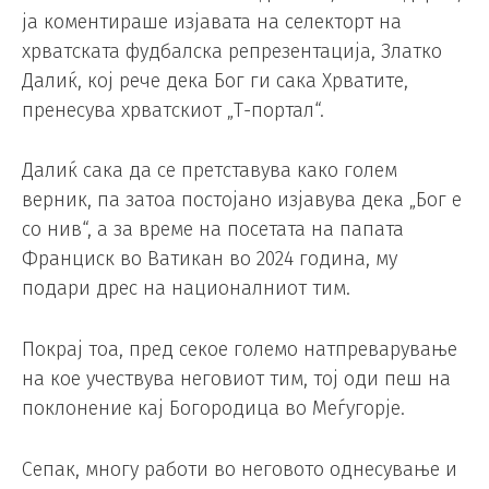
ја коментираше изјавата на селекторт на
хрватската фудбалска репрезентација, Златко
Далиќ, кој рече дека Бог ги сака Хрватите,
пренесува хрватскиот „Т-портал“.
Далиќ сака да се претставува како голем
верник, па затоа постојано изјавува дека „Бог е
со нив“, а за време на посетата на папата
Франциск во Ватикан во 2024 година, му
подари дрес на националниот тим.
Покрај тоа, пред секое големо натпреварување
на кое учествува неговиот тим, тој оди пеш на
поклонение кај Богородица во Меѓугорје.
Сепак, многу работи во неговото однесување и