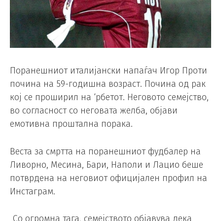
Поранешниот италијански напаѓач Игор Проти
почина на 59-годишна возраст. Почина од рак
кој се проширил на ‘рбетот. Неговото семејство,
во согласност со неговата желба, објави
емотивна проштална порака.
Веста за смртта на поранешниот фудбалер на
Ливорно, Месина, Бари, Наполи и Лацио беше
потврдена на неговиот официјален профил на
Инстаграм.
„Со огромна тага, семејството објавува дека