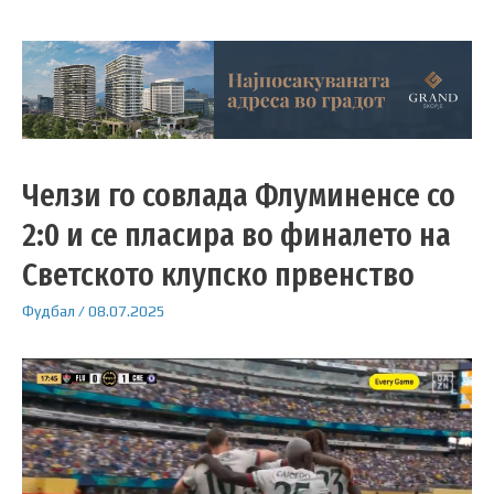
Челзи го совлада Флуминенсе со
2:0 и се пласира во финалето на
Светското клупско првенство
Фудбал
/
08.07.2025