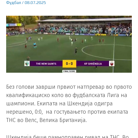
Фудбал
/
08.07.2025
Без голови заврши првиот натпревар во првото
квалификациско коло во фудбалската Лига на
шампиони. Екипата на Шкендија одигра
нерешено, 0:0, на гостувањето против екипата
ТНС во Велс, Велика Британија.
Шкендија беше рамноправен ривал на ТНС. Во