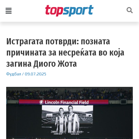
Истрагата потврди: позната
причината за несреќата во која
загина Диого Жота
Фудбал
/
09.07.2025