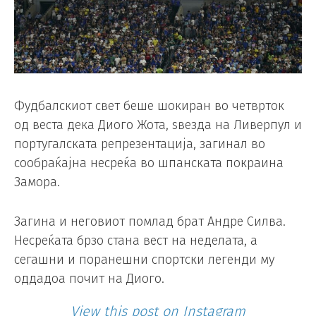
Фудбалскиот свет беше шокиран во четврток
од веста дека Диого Жота, ѕвезда на Ливерпул и
португалската репрезентација, загинал во
сообраќајна несреќа во шпанската покраина
Замора.
Загина и неговиот помлад брат Андре Силва.
Несреќата брзо стана вест на неделата, а
сегашни и поранешни спортски легенди му
оддадоа почит на Диого.
View this post on Instagram