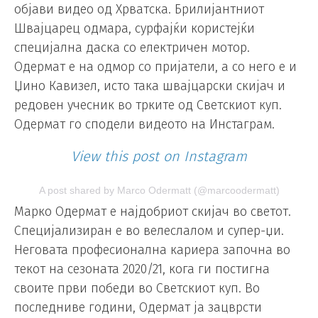
објави видео од Хрватска. Брилијантниот
Швајцарец одмара, сурфајќи користејќи
специјална даска со електричен мотор.
Одермат е на одмор со пријатели, а со него е и
Џино Кавизел, исто така швајцарски скијач и
редовен учесник во трките од Светскиот куп.
Одермат го сподели видеото на Инстаграм.
View this post on Instagram
A post shared by Marco Odermatt (@marcoodermatt)
Марко Одермат е најдобриот скијач во светот.
Специјализиран е во велеслалом и супер-џи.
Неговата професионална кариера започна во
текот на сезоната 2020/21, кога ги постигна
своите први победи во Светскиот куп. Во
последниве години, Одермат ја зацврсти