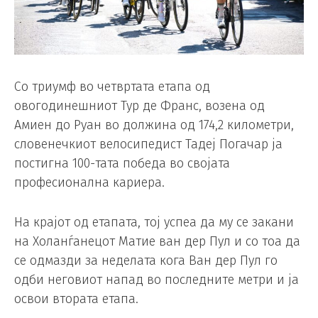
Со триумф во четвртата етапа од
овогодинешниот Тур де Франс, возена од
Амиен до Руан во должина од 174,2 километри,
словенечкиот велосипедист Тадеј Погачар ја
постигна 100-тата победа во својата
професионална кариера.
На крајот од етапата, тој успеа да му се закани
на Холанѓанецот Матие ван дер Пул и со тоа да
се одмазди за неделата кога Ван дер Пул го
одби неговиот напад во последните метри и ја
освои втората етапа.