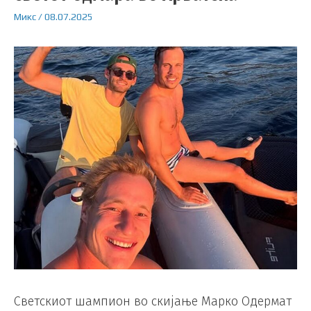
Микс
/
08.07.2025
Светскиот шампион во скијање Марко Одермат