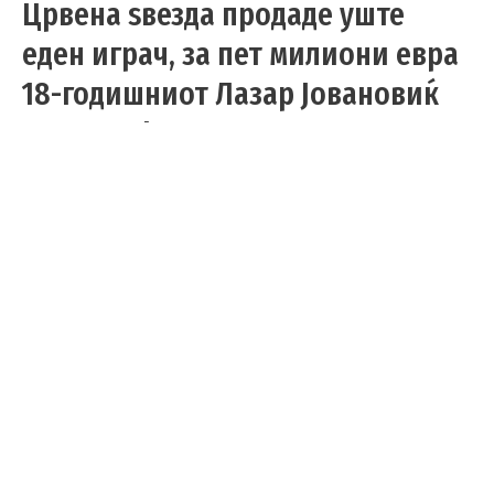
Црвена ѕвезда продаде уште
еден играч, за пет милиони евра
18-годишниот Лазар Јовановиќ
оди во ВФБ Штутгард
Фудбал
/
08.07.2025