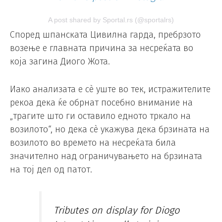
A post shared by Sportal.rs (@sportalrs)
Според шпанската Цивилна гарда, пребрзото
возење е главната причина за несреќата во
која загина Диого Жота.
Иако анализата е сè уште во тек, истражителите
рекоа дека ќе обрнат посебно внимание на
„трагите што ги оставило едното тркало на
возилото“, но дека сè укажува дека брзината на
возилото во времето на несреќата била
значително над ограничувањето на брзината
на тој дел од патот.
Tributes on display for Diogo