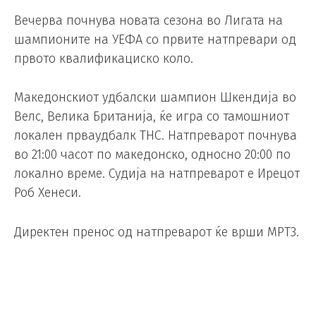
Вечерва почнува новата сезона во Лигата на
шампионите на УЕФА со првите натпревари од
првото квалификациско коло.
Македонскиот удбалски шампион Шкендија во
Велс, Велика Британија, ќе игра со тамошниот
локален прваудбалк ТНС. Натпреварот почнува
во 21:00 часот по македонско, односно 20:00 по
локално време. Судија на натпреварот е Ирецот
Роб Хенеси.
Директен пренос од натпреварот ќе врши МРТ3.