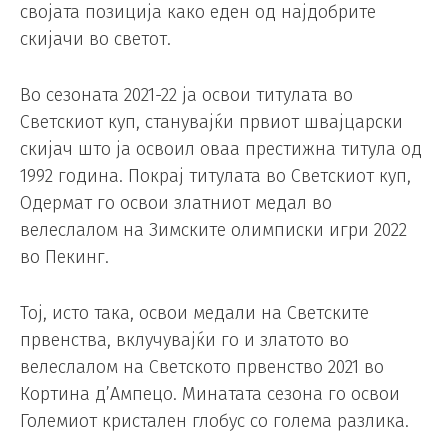
својата позиција како еден од најдобрите
скијачи во светот.
Во сезоната 2021-22 ја освои титулата во
Светскиот куп, станувајќи првиот швајцарски
скијач што ја освоил оваа престижна титула од
1992 година. Покрај титулата во Светскиот куп,
Одермат го освои златниот медал во
велеслалом на Зимските олимписки игри 2022
во Пекинг.
Тој, исто така, освои медали на Светските
првенства, вклучувајќи го и златото во
велеслалом на Светското првенство 2021 во
Кортина д’Ампецо. Минатата сезона го освои
Големиот кристален глобус со голема разлика.