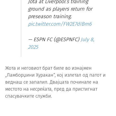
Jota at Liverpool’s training
ground as players return for
preseason training.
pic.twitter.com/FW2E7dIBm6
— ESPN FC (@ESPNFC)
July 8,
2025
Жота и неговиот брат биле во изнајмен
„Ламборџини Хуракан“, кој излетал од патот и
веднаш се запалил. Двајцата починале на
местото на несреќата, пред да пристигнат
спасувачките служби.