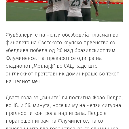
Фудбалерите на Челзи обезбедија пласман во
финалето на Светското клупско првенство со
убедлива победа од 2:0 над бразилскиот тим
Флуминенсе. Натпреварот се одигра на
стадионот „Метлајф“ во САД, каде што
англискиот претставник доминираше во текот
на целиот меч.
Двата гола за „сините“ ги постигна Жоао Педро,
во 18. и 56. минута, носејќи му на Челзи сигурна
предност и контрола над играта. Педро е
поранешен играч на Флуминенсе, па со
вечерашните два гола успеа да го елиминира