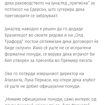
дека раководството на Јунајтед „притиска“ за
потписот на Едерсон, што сугерира дека
преговорите се забрзуваат.
Јунајтед наводно е решен да го додаде
Бразилецот во своите редови и на „Олд
Трафорд“ постои оптимизам дека договорот ќе
биде склучен. Иако сè уште не се испратени
формални понуди, се верува дека играчот би
бил отворен за преселба во Премиер лигата.
Ова го потврди извршниот директор на
Аталанта, Лука Перкаси, кој откри дека клубот
сè уште не добил официјални понуди.
„Немаме официјални понуди, само интерес од