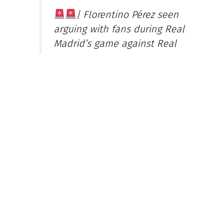
| Florentino Pérez seen
arguing with fans during Real
Madrid’s game against Real
Oviedo.
A “FLORENTINO, LEAVE NOW”
banner shown by fans was
later
removed.
pic.twitter.com/RsWw
FDl5Es
— CentreGoals. (@centregoals)
May 14, 2026