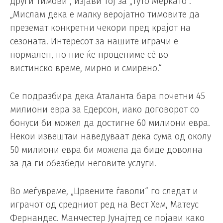
други тимови“, изјави тој за „Туто Меркато“.
„Мислам дека е малку веројатно тимовите да
преземат конкретни чекори пред крајот на
сезоната. Интересот за нашите играчи е
нормален, но ние ќе процениме сè во
вистинско време, мирно и смирено.“
Се подразбира дека Аталанта бара почетни 45
милиони евра за Едерсон, иако договорот со
бонуси би можел да достигне 60 милиони евра.
Некои извештаи наведуваат дека сума од околу
50 милиони евра би можела да биде доволна
за да ги обезбеди неговите услуги.
Во меѓувреме, „Црвените ѓаволи“ го следат и
играчот од средниот ред на Вест Хем, Матеус
Фернандес. Манчестер Јунајтед се појави како