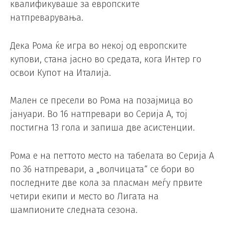
квалификуваше за европските
натпреварувања.
Дека Рома ќе игра во некој од европските
купови, стана јасно во средата, кога Интер го
освои Купот на Италија.
Мален се пресели во Рома на позајмица во
јануари. Во 16 натпревари во Серија А, тој
постигна 13 гола и запиша две асистенции.
Рома е на петтото место на табелата во Серија А
по 36 натпревари, а „волчицата“ се бори во
последните две кола за пласман меѓу првите
четири екипи и место во Лигата на
шампионите следната сезона.