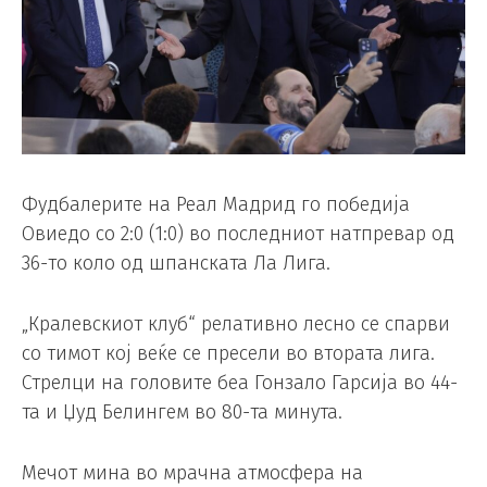
Фудбалерите на Реал Мадрид го победија
Овиедо со 2:0 (1:0) во последниот натпревар од
36-то коло од шпанската Ла Лига.
„Кралевскиот клуб“ релативно лесно се спарви
со тимот кој веќе се пресели во втората лига.
Стрелци на головите беа Гонзало Гарсија во 44-
та и Џуд Белингем во 80-та минута.
Мечот мина во мрачна атмосфера на