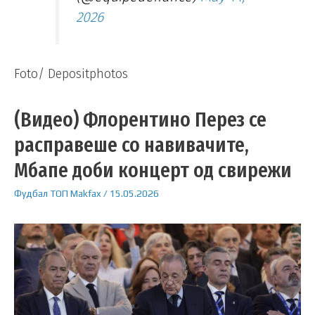
2026
Foto/ Depositphotos
(Видео) Флорентино Перез се
расправеше со навивачите,
Мбапе доби концерт од свирежи
Фудбал
ТОП
Makfax
/
15.05.2026