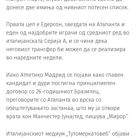
донесе две имиња од нивниот потесен список.
Првата цел е Едерсон, ѕвездата на Аталанта и
еден од најдобрите играчи од средниот ред во
италијанската Серија А, и се чини дека
неговиот трансфер би можел да се реализира
во наредните недели.
Иако Атлетико Мадрид се појави како главен
кандидат и дури постигна принципиелен
договор со 26-годишниот Бразилец,
преговорите со Аталанта во врска со
обештетувањето застанаа, што му ја отвори
врата кон Манчестер Јунајтед, пишува „Мирор“.
Италијанскиот медиум „Тутомеркатовеб“ објави