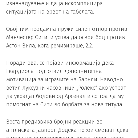
изненадување и да ја искомплицира
ситуацијата на врвот на табелата.
Овој тим неодамна пружи силен отпор против
Манчестер Сити, и успеа да освои бод против
Астон Вила, кога ремизираше, 2:2.
Поради ова, се појави информација дека
Гвардиола подготвил дополнителна
мотивација за играчите на Барнли. Наводно
ветил луксузни часовници „Ролекс“ ако успеат
да украдат бодови од Арсенал и со тоа да му
помогнат на Сити во борбата за нова титула.
Веста предизвика бројни реакции во
англиската јавност. Додека некои сметаат дека