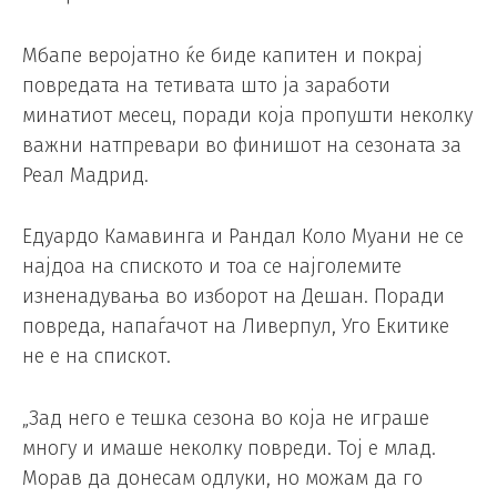
Мбапе веројатно ќе биде капитен и покрај
повредата на тетивата што ја заработи
минатиот месец, поради која пропушти неколку
важни натпревари во финишот на сезоната за
Реал Мадрид.
Едуардо Камавинга и Рандал Коло Муани не се
најдоа на спиското и тоа се најголемите
изненадувања во изборот на Дешан. Поради
повреда, напаѓачот на Ливерпул, Уго Екитике
не е на спискот.
„Зад него е тешка сезона во која не играше
многу и имаше неколку повреди. Тој е млад.
Морав да донесам одлуки, но можам да го