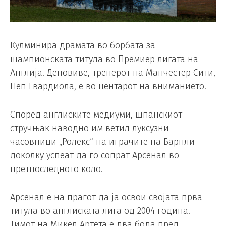
Кулминира драмата во борбата за
шампионската титула во Премиер лигата на
Англија. Деновиве, тренерот на Манчестер Сити,
Пеп Гвардиола, е во центарот на вниманието.
Според англиските медиуми, шпанскиот
стручњак наводно им ветил луксузни
часовници „Ролекс“ на играчите на Барнли
доколку успеат да го сопрат Арсенал во
претпоследното коло.
Арсенал е на прагот да ја освои својата прва
титула во англиската лига од 2004 година.
Тимот на Микел Артета е два бода пред