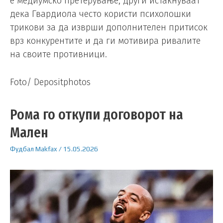
е медиумско претерување, други истакнуваат
дека Гвардиола често користи психолошки
трикови за да изврши дополнителен притисок
врз конкурентите и да ги мотивира ривалите
на своите противници.
Foto/ Depositphotos
Рома го откупи договорот на
Мален
Фудбал
Makfax
/
15.05.2026