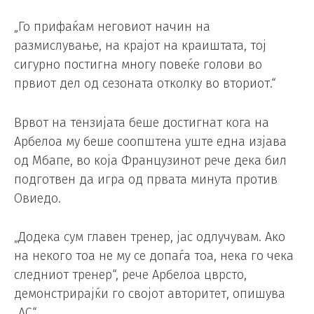
„Го прифаќам неговиот начин на
размислување, на крајот на краиштата, тој
сигурно постигна многу повеќе голови во
првиот дел од сезоната отколку во вториот.“
Врвот на тензијата беше достигнат кога на
Арбелоа му беше соопштена уште една изјава
од Мбапе, во која Французинот рече дека бил
подготвен да игра од првата минута против
Овиедо.
„Додека сум главен тренер, јас одлучувам. Ако
на некого тоа не му се допаѓа тоа, нека го чека
следниот тренер“, рече Арбелоа цврсто,
демонстрирајќи го својот авторитет, опишува
„AС“.