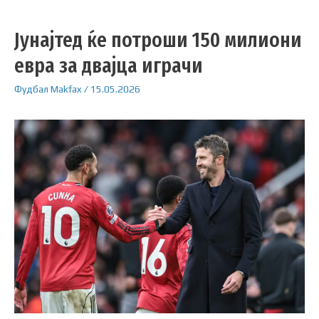
Јунајтед ќе потроши 150 милиони
евра за двајца играчи
Фудбал
Makfax
/
15.05.2026