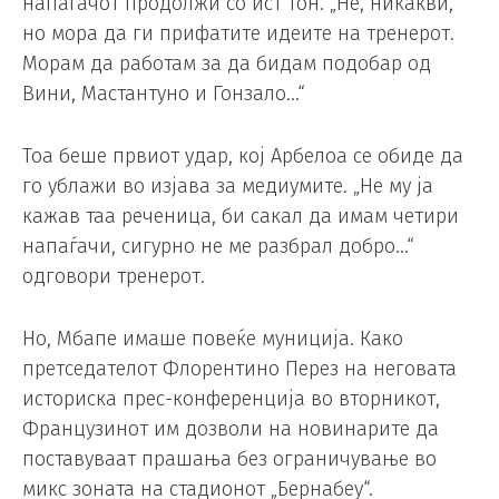
напаѓачот продолжи со ист тон. „Не, никакви,
но мора да ги прифатите идеите на тренерот.
Морам да работам за да бидам подобар од
Вини, Мастантуно и Гонзало…“
Тоа беше првиот удар, кој Арбелоа се обиде да
го ублажи во изјава за медиумите. „Не му ја
кажав таа реченица, би сакал да имам четири
напаѓачи, сигурно не ме разбрал добро…“
одговори тренерот.
Но, Мбапе имаше повеќе муниција. Како
претседателот Флорентино Перез на неговата
историска прес-конференција во вторникот,
Французинот им дозволи на новинарите да
поставуваат прашања без ограничување во
микс зоната на стадионот „Бернабеу“.