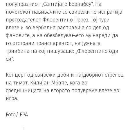
полупразниот „Сантијаго Бернабеу“. На
почетокот навивачите со свирежи го испратија
претседателот Флорентино Перез. Тој тури
влезе и во вербална расправија со дел од
фановите, а на обезбедувањето му нареди да
го отстрани транспарентот, на јужната
триибина на кој пишуваше: „Флорентино оди
си“.
Концерт од свирежи доби и најдобриот стрелец
на тимот, Килијан Мбапе, кога во
средишницата на второто полувреме влезе во
игра.
Foto/ EPA