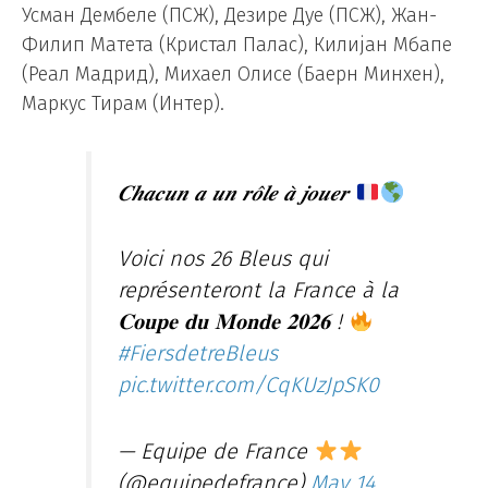
Усман Дембеле (ПСЖ), Дезире Дуе (ПСЖ), Жан-
Филип Матета (Кристал Палас), Килијан Мбапе
(Реал Мадрид), Михаел Олисе (Баерн Минхен),
Маркус Тирам (Интер).
𝑪𝒉𝒂𝒄𝒖𝒏 𝒂 𝒖𝒏 𝒓𝒐̂𝒍𝒆 𝒂̀ 𝒋𝒐𝒖𝒆𝒓
Voici nos 26 Bleus qui
représenteront la France à la
𝐂𝐨𝐮𝐩𝐞 𝐝𝐮 𝐌𝐨𝐧𝐝𝐞 𝟐𝟎𝟐𝟔 !
#FiersdetreBleus
pic.twitter.com/CqKUzJpSK0
— Equipe de France
(@equipedefrance)
May 14,