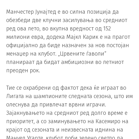
Манчестер Јунајтед е во силна позиција да
обезбеди две клучни засилувања во средниот
ред ова лето, во вкупна вредност од 152
милиони евра, додека Мајкл Карик е на прагот
официјално да биде назначен за нов постојан
менаџер на клубот. „Црвените ѓаволи“
планираат да бидат амбициозни во летниот
преоден рок.
Тие се охрабрени од фактот дека ќе играат во
Лигата на шампионите следната сезона, што им
олеснува да привлечат врвни играчи.
Зајакнувањето на средниот ред долго време е
приоритет, а со заминувањето на Касемиро на
крајот од сезоната и неизвесната иднина на
Мануел Угарте, клубот доби зелено светло да