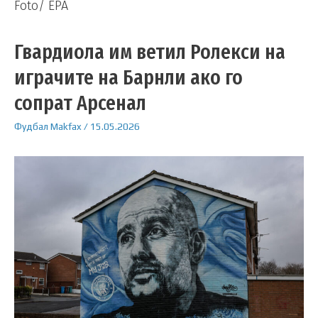
Foto/ EPA
Гвардиола им ветил Ролекси на
играчите на Барнли ако го
сопрат Арсенал
Фудбал
Makfax
/
15.05.2026