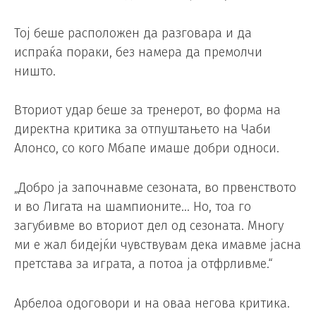
Тој беше расположен да разговара и да
испраќа пораки, без намера да премолчи
ништо.
Вториот удар беше за тренерот, во форма на
директна критика за отпуштањето на Чаби
Алонсо, со кого Мбапе имаше добри односи.
„Добро ја започнавме сезоната, во првенството
и во Лигата на шампионите… Но, тоа го
загубивме во вториот дел од сезоната. Многу
ми е жал бидејќи чувствувам дека имавме јасна
претстава за играта, а потоа ја отфрливме.“
Арбелоа одоговори и на оваа негова критика.