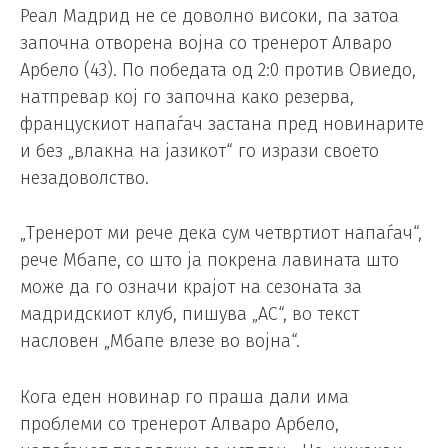
Реал Мадрид не се доволно високи, па затоа
започна отворена војна со тренерот Алваро
Арбело (43). По победата од 2:0 против Овиедо,
натпревар кој го започна како резерва,
францускиот напаѓач застана пред новинарите
и без „влакна на јазикот“ го изрази своето
незадоволство.
„Тренерот ми рече дека сум четвртиот напаѓач“,
рече Мбапе, со што ја покрена лавината што
може да го означи крајот на сезоната за
мадридскиот клуб, пишува „АС“, во текст
насловен „Мбапе влезе во војна“.
Кога еден новинар го праша дали има
проблеми со тренерот Алваро Арбело,