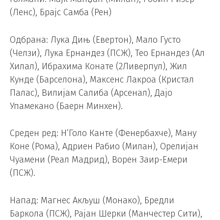
(Ленс), Брајс Самба (Рен)
Одбрана: Лука Дињ (Евертон), Мало Густо
(Челзи), Лука Ернандез (ПСЖ), Тео Ернандез (Ал
Хилал), Ибрахима Конате (2Ливерпул), Жил
Кунде (Барселона), Максенс Лакроа (Кристал
Палас), Вилијам Салиба (Арсенал), Дајо
Упамекано (Баерн Минхен).
Среден ред: Н’Голо Канте (Фенербахче), Ману
Коне (Рома), Адриен Рабио (Милан), Орелијан
Чуамени (Реал Мадрид), Ворен Заир-Емери
(ПСЖ).
Напад: Магнес Акљуш (Монако), Бредли
Баркола (ПСЖ), Рајан Шерки (Манчестер Сити),