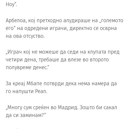
Ноу“.
Арбелоа, кој претходно алудираше на „големото
его“ на одредени играчи, директно се осврна
на ова отсуство.
„Играч кој не можеше да седи на клупата пред
четири дена, требаше да влезе во второто
полувреме денес.“
За креај Мбапе потврди дека нема намера да
го напушти Реал.
„Многу сум среќен во Мадрид. Зошто би сакал
да си заминам?“