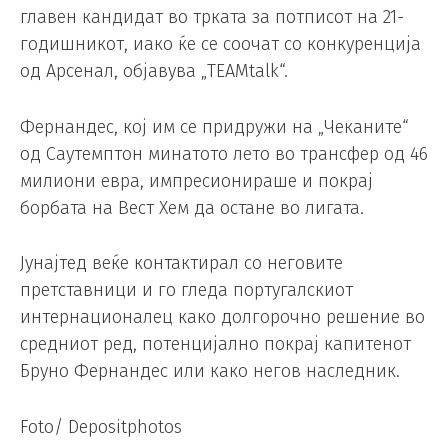
главен кандидат во трката за потписот на 21-
годишникот, иако ќе се соочат со конкуренција
од Арсенал, објавува „TEAMtalk“.
Фернандес, кој им се придружи на „Чеканите“
од Саутемптон минатото лето во трансфер од 46
милиони евра, импресионираше и покрај
борбата на Вест Хем да остане во лигата.
Јунајтед веќе контактирал со неговите
претставници и го гледа португалскиот
интернационалец како долгорочно решение во
средниот ред, потенцијално покрај капитенот
Бруно Фернандес или како негов наследник.
Foto/ Depositphotos