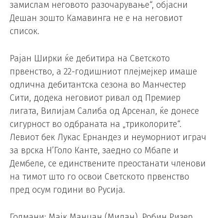
замислам неговото разочарување“, објасни
Дешан зошто Камавинга не е на неговиот
список.
Рајан Ширки ќе дебитира на Светското
првенство, а 22-годишниот плејмејкер имаше
одлична дебитантска сезона во Манчестер
Сити, додека неговиот ривал од Премиер
лигата, Вилијам Салиба од Арсенал, ќе донесе
сигурност во одбраната на „триколорите“.
Левиот бек Лукас Ернандез и неуморниот играч
за врска Н’Голо Канте, заедно со Мбапе и
Дембеле, се единствените преостанати членови
на тимот што го освои Светското првенство
пред осум години во Русија.
Голмани: Мајк Манџан (Милан), Робин Ризер