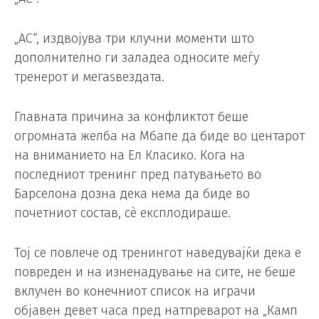
„АС“, издвојува три клучни моменти што
дополнително ги заладеа односите меѓу
тренерот и мегаѕвездата.
Главната причина за конфликтот беше
огромната желба на Мбапе да биде во центарот
на вниманието на Ел Класико. Кога на
последниот тренинг пред патувањето во
Барселона дозна дека нема да биде во
почетниот состав, сè експлодираше.
Тој се повлече од тренингот наведувајќи дека е
повреден и на изненадување на сите, не беше
вклучен во конечниот список на играчи
објавен девет часа пред натпреварот на „Камп