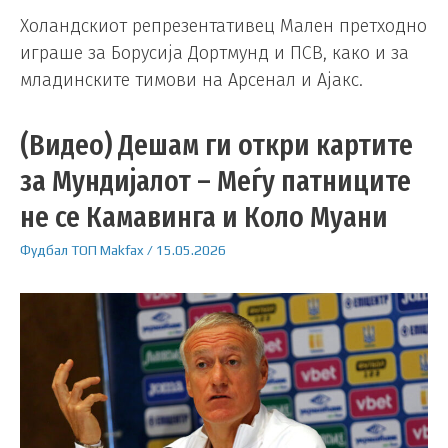
Холандскиот репрезентативец Мален претходно
играше за Борусија Дортмунд и ПСВ, како и за
младинските тимови на Арсенал и Ајакс.
(Видео) Дешам ги откри картите
за Мундијалот – Меѓу патниците
не се Камавинга и Коло Муани
Фудбал
ТОП
Makfax
/
15.05.2026