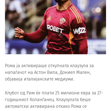
Рома ја активираше откупната клаузула за
напаѓачот на Астон Вила, Дониел Мален,
објавија италијанските медиуми.
Клубот од Рим ќе плати 25 милиони евра за 27-
годишниот Холанѓанец. Клаузулата беше
автоматски активирана откако Рома се