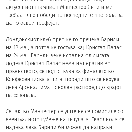
актуелниот шампион Манчестер Сити и му
требаат две победи во последните две кола за
да го освои трофејот.
Лондонскиот клуб прво ќе го пречека Барнли
на 18 мај, а потоа ќе гостува кај Кристал Палас
на 24 мај. Барнли веќе испадна од лигата,
додека Кристал Палас нема императив во
првенството, се подготвува за финалето во
Конференциската лига, поради што се верува
дека Арсенал има поволен распоред до крајот
на сезоната.
Сепак, во Манчестер сè уште не се помириле со
евентуалното губење на титулата. Гвардиола се
надева дека Барнли би можел да направи