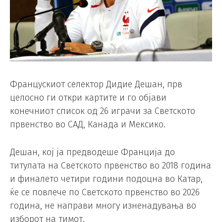
Францускиот селектор Дидие Дешан, прв
целосно ги откри картите и го објави
конечниот список од 26 играчи за Светското
првенство во САД, Канада и Мексико.
Дешан, кој ја предводеше Франција до
титулата на Светското првенство во 2018 година
и финалето четири години подоцна во Катар,
ќе се повлече по Светското првенство во 2026
година, не направи многу изненадувања во
изборот на тимот.