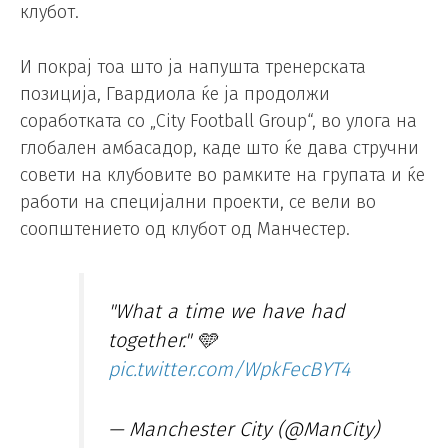
клубот.
И покрај тоа што ја напушта тренерската
позиција, Гвардиола ќе ја продолжи
соработката со „City Football Group“, во улога на
глобален амбасадор, каде што ќе дава стручни
совети на клубовите во рамките на групата и ќе
работи на специјални проекти, се вели во
соопштението од клубот од Манчестер.
"What a time we have had
together." 🩵
pic.twitter.com/WpkFecBYT4
— Manchester City (@ManCity)