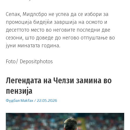
Сепак, Мидлсбро не успеа да се избори за
промоција бидејќи завршија на осмото и
десеттото место во неговите последни две
сезони, што доведе до негово отпуштање во
јуни минатата година.
Foto/ Depositphotos
Легендата на Челзи замина во
пензија
Фудбал
Makfax
/
22.05.2026