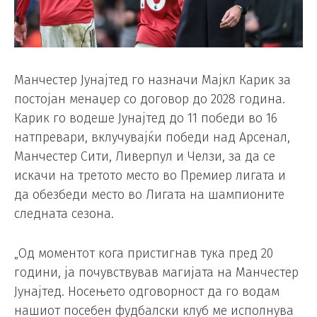
Манчестер Јунајтед го назначи Мајкл Карик за
постојан менаџер со договор до 2028 година.
Карик го водеше Јунајтед до 11 победи во 16
натпревари, вклучувајќи победи над Арсенал,
Манчестер Сити, Ливерпул и Челзи, за да се
искачи на третото место во Премиер лигата и
да обезбеди место во Лигата на шампионите
следната сезона.
„Од моментот кога пристигнав тука пред 20
години, ја почувствував магијата на Манчестер
Јунајтед. Носењето одговорност да го водам
нашиот посебен фудбалски клуб ме исполнува