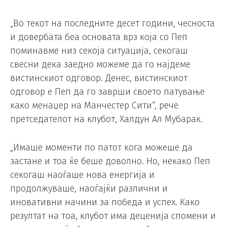
„Во текот на последните десет години, чесноста
и довербата беа основата врз која со Пеп
поминавме низ секоја ситуација, секогаш
свесни дека заедно можеме да го најдеме
вистинскиот одговор. Денес, вистинскиот
одговор е Пеп да го заврши своето патување
како менаџер на Манчестер Сити“, рече
претседателот на клубот, Халдун Ал Мубарак.
„Имаше моменти по патот кога можеше да
застане и тоа ќе беше доволно. Но, некако Пеп
секогаш наоѓаше нова енергија и
продолжуваше, наоѓајќи различни и
иновативни начини за победа и успех. Како
резултат на тоа, клубот има деценија спомени и