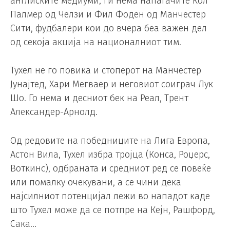
англиските медиуми, ги нема напаѓачите Кол
Палмер од Челзи и Фил Фоден од Манчестер
Сити, фудбалери кои до вчера беа важен дел
од секоја акција на националниот тим.
Тухел не го повика и стоперот на Манчестер
Јунајтед, Хари Мегваер и неговиот соиграч Лук
Шо. Го нема и десниот бек на Реал, Трент
Александер-Арнолд.
Од редовите на победниците на Лига Европа,
Астон Вила, Тухел избра тројца (Конса, Роџерс,
Воткинс), одбраната и средниот ред се повеќе
или помалку очекувани, а се чини дека
најсилниот потенцијал лежи во нападот каде
што Тухел може да се потпре на Кејн, Рашфорд,
Сака…