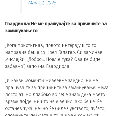
May 22, 2026
Гвардиола: Не ме прашувајте за причините за
заминувањето
„Кога пристигнав, првото интервју што го
направив беше со Ноел Галагер. Си заминав
мислејќи: „Добро… Ноел е тука? Ова ќе биде
забавно“, започна Гвардиола.
„И какви моменти живеевме заедно. Не ме
прашувајте за причините за заминување. Нема
постојат. Но длабоко во себе знам дека моето
време дојде. Ништо не е вечно, ако беше, ќе
останев тука. Вечно ќе биде чувството, луѓето,
спомените, љубовта што ја имам кон мојот