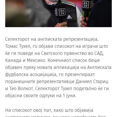
Селекторот на англиската репрезентација,
Томас Тухел, го објави списокот на играчи што
ќе ги поведе на Светското првенство во САД,
Канада и Мексико. Конечниот список беше
објавен преку новата апликација на Англиската
фудбалска асоцијација, го презентираат
поранешните репрезентативци Даниел Стариџ
и Тео Волкот. Селекторот Тухел подетално ќе ги
објасни своите одлуки на 1 јуни.
На списокот овој пат, како што објавија