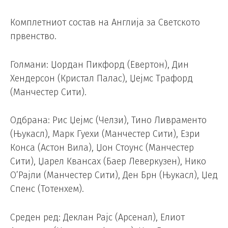
Комплетниот состав на Англија за Светското
првенство.
Голмани: Џордан Пикфорд (Евертон), Дин
Хендерсон (Кристал Палас), Џејмс Трафорд
(Манчестер Сити).
Одбрана: Рис Џејмс (Челзи), Тино Ливраменто
(Њукасл), Марк Гуехи (Манчестер Сити), Езри
Конса (Астон Вила), Џон Стоунс (Манчестер
Сити), Џарел Квансах (Баер Леверкузен), Нико
О’Рајли (Манчестер Сити), Ден Брн (Њукасл), Џед
Спенс (Тотенхем).
Среден ред: Деклан Рајс (Арсенал), Елиот