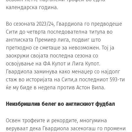
календарска година.
Во сезоната 2023/24, Гвардиола го предводеше
Сити до четврта последователна титула во
англиската Премиер лига, подвиг што
претходно се сметаше за невозможен. Тој ја
заокружи својата последна сезона со
освојување на ФА Купот и Лига Купот.
Гвардиола заминува како менаџер со најдолг
стаж во историјата на Сити,а последниот 593-ти
ќе му биде в недела против Астон Вила.
Неизбришлив белег во англискиот фудбал
Освен трофеите и рекордите, многумина
веруваат дека Гвардиола засекогаш го промени