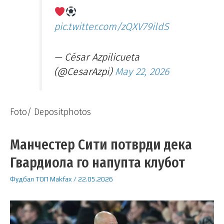
pic.twitter.com/zQXV79ildS
— César Azpilicueta
(@CesarAzpi)
May 22, 2026
Foto/ Depositphotos
Манчестер Сити потврди дека
Гвардиола го напупта клубот
Фудбал
ТОП
Makfax
/
22.05.2026