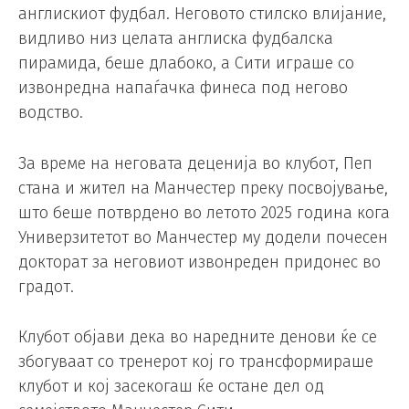
англискиот фудбал. Неговото стилско влијание,
видливо низ целата англиска фудбалска
пирамида, беше длабоко, а Сити играше со
извонредна напаѓачка финеса под негово
водство.
За време на неговата деценија во клубот, Пеп
стана и жител на Манчестер преку посвојување,
што беше потврдено во летото 2025 година кога
Универзитетот во Манчестер му додели почесен
докторат за неговиот извонреден придонес во
градот.
Клубот објави дека во наредните денови ќе се
збогуваат со тренерот кој го трансформираше
клубот и кој засекогаш ќе остане дел од