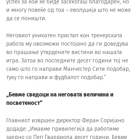
успех за кои ќе биде засекогаш благодарен, но
и многу повеќе од тоа – еволуција што не може
да се поништи.
Неговиот уникатен пристап кон тренерската
работа му овозможи постојано да ги доведува
во прашање утврдените вистини во нашата
игра. Затоа во последните десет години тој не
само што го направи Манчестер Сити подобар,
туку го направи и фудбалот подобар.“
„Бевме сведоци на неговата величина и
посветеност“
Главниот извршен директор Феран Соријано
додаде: „Имавме привилегија да работиме
заедно со Пеп Гвардиола десет години. Бевме