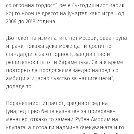
со огромна гордост“, рече 44-годишниот Карик,
кој го носеше дресот на Јунајтед како играч од
2006 до 2018 година.
„Во текот на изминатите пет месеци, оваа група
играчи покажа дека може да ги достигне
стандардите за отпорност, заедништво и
решителност што ги бараме тука. Сега е време
повторно да продолжиме заедно напред, со
амбиција и јасно чувство за нашите цели“,
додаде тој.
Поранешниот играч од средниот ред на
Јунајтед прво беше назначен за привремен
менаџер, откако го замени Рубен Аморим на
клупата, а потоа ги надмина очекувањата и го