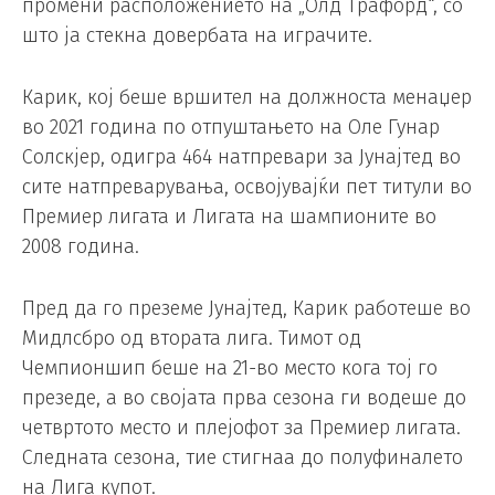
промени расположението на „Олд Трафорд“, со
што ја стекна довербата на играчите.
Карик, кој беше вршител на должноста менаџер
во 2021 година по отпуштањето на Оле Гунар
Солскјер, одигра 464 натпревари за Јунајтед во
сите натпреварувања, освојувајќи пет титули во
Премиер лигата и Лигата на шампионите во
2008 година.
Пред да го преземе Јунајтед, Карик работеше во
Мидлсбро од втората лига. Тимот од
Чемпионшип беше на 21-во место кога тој го
презеде, а во својата прва сезона ги водеше до
четвртото место и плејофот за Премиер лигата.
Следната сезона, тие стигнаа до полуфиналето
на Лига купот.