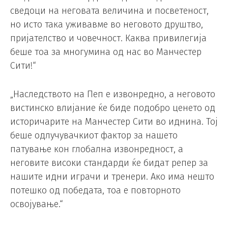
сведоци на неговата величина и посветеност,
но исто така уживавме во неговото друштво,
пријателство и човечност. Каква привилегија
беше тоа за многумина од нас во Манчестер
Сити!“
„Наследството на Пеп е извонредно, а неговото
вистинско влијание ќе биде подобро ценето од
историчарите на Манчестер Сити во иднина. Тој
беше одлучувачкиот фактор за нашето
патување кон глобална извонредност, а
неговите високи стандарди ќе бидат репер за
нашите идни играчи и тренери. Ако има нешто
потешко од победата, тоа е повторното
освојување.“