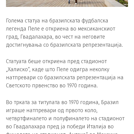
Голема статуа на бразилската фудбалска
легенда Пеле е откриена во мексиканскиот
град, Гвадалахара, во чест на неговите
достигнувања со бразилската репрезентација.
Статуата беше откриена пред стадионот
„Халиско“, каде што Пеле одигра неколку
натпревари со бразилската репрезентација на
Светското првенство во 1970 година.
Во трката за титулата во 1970 година, Бразил
играше натпревари од првото коло,
четвртфиналето и полуфиналето на стадионот
во Гвадалахара пред ја победи Италија во