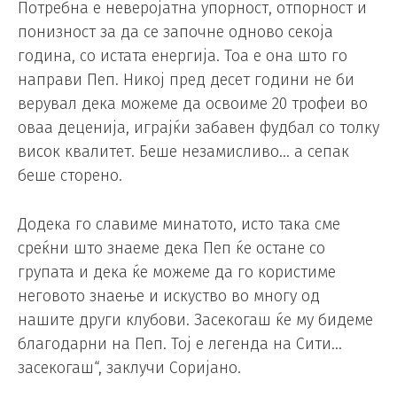
Потребна е неверојатна упорност, отпорност и
понизност за да се започне одново секоја
година, со истата енергија. Тоа е она што го
направи Пеп. Никој пред десет години не би
верувал дека можеме да освоиме 20 трофеи во
оваа деценија, играјќи забавен фудбал со толку
висок квалитет. Беше незамисливо… а сепак
беше сторено.
Додека го славиме минатото, исто така сме
среќни што знаеме дека Пеп ќе остане со
групата и дека ќе можеме да го користиме
неговото знаење и искуство во многу од
нашите други клубови. Засекогаш ќе му бидеме
благодарни на Пеп. Тој е легенда на Сити…
засекогаш“, заклучи Соријано.