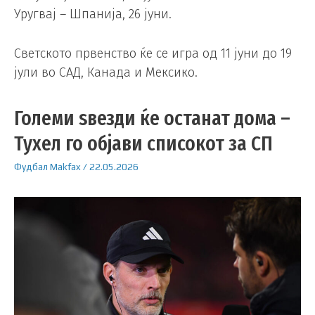
Уругвај – Шпанија, 26 јуни.
Светското првенство ќе се игра од 11 јуни до 19
јули во САД, Канада и Мексико.
Големи ѕвезди ќе останат дома –
Тухел го објави списокот за СП
Фудбал
Makfax
/
22.05.2026