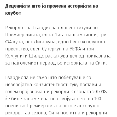
Деценијата што ја промени историјата на
клубот
Рекордот на Гвардиола од шест титули во
Премиер лигата, една Лига на шампиони, три
ФА купа, пет Лига купа, едно Светско клупско
првенство, еден Суперкуп на УЕФА и три
Комјунити Шилдс раскажува дел од приказната
за најголемиот период во историјата на Сити.
Гвардиола не само што победуваше со
неверојатна конзистентност, туку постави и
голем број значајни рекорди. Сезоната 2017/18
ќе биде запаметена по освојувањето на 100
поени во Премиер лигата, што е апсолутен
рекорд. Таа сезона, Сити постигна и рекордни