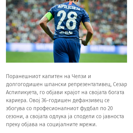
Поранешниот капитен на Челзи и
долгогодишен шпански репрезентативец, Сезар
Аспиликуета, го објави крајот на својата богата
кариера. Овој 36-годишен дефанзивец се
збогува со професионалниот фудбал по 20
сезони, а својата одлука ја сподели со јавноста
преку објава на социјалните мрежи.