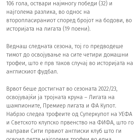
106 гола, оствари најмногу победи (32) и
најголема разлика, во однос на
второпласираниот според бројот на бодови, во
историјата на лигата (19 поени).
Веднаш следната сезона, тој го предводеше
тимот до освојување на сите четири домашни
трофеи, што е прв таков случај во историјата на
англискиот фудбал.
Врвот беше достигнат во сезоната 2022/23,
освојувајќи ја тројната круна – Лигата на
шампионите, Премиер лигата и ФА Купот.
Набрзо следеа трофеите од Суперкупот на УЕФА
и Светското клупско првенство на ФИФА, што го
направи Сити првиот англиски клуб што ги
освоил петте најголеми трофеи во една