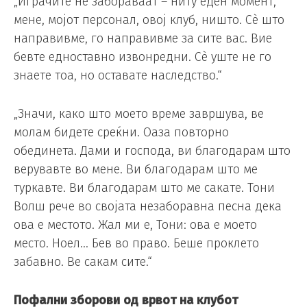
„Играчите не забораваат – ниту еден момент,
мене, мојот персонал, овој клуб, ништо. Сè што
направивме, го направивме за сите вас. Вие
бевте едноставно извонредни. Сè уште не го
знаете тоа, но оставате наследство.“
„Значи, како што моето време завршува, ве
молам бидете среќни. Оаза повторно
обединета. Дами и господа, ви благодарам што
верувавте во мене. Ви благодарам што ме
туркавте. Ви благодарам што ме сакате. Тони
Волш рече во својата незаборавна песна дека
ова е местото. Жал ми е, Тони: ова е моето
место. Ноел… Бев во право. Беше проклето
забавно. Ве сакам сите.“
Пофални зборови од врвот на клубот