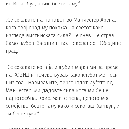
во Истанбул, и вие бевте таму.“
„Се сеќавате на нападот во Манчестер Арена,
кога овој град му покажа на светот како
изгледа вистинската сила? Не гнев. Не страв.
Само љубов. Заедништво. Поврзаност. Обединет
град.“
„Се сеќавате кога ја изгубив мајка ми за време
на КОВИД и почувствував како клубот ме носи
низ тоа? Навивачите, персоналот, луѓето од
Манчестер, ми дадовте сила кога ми беше
најпотребна. Крис, моите деца, целото мое
семејство, бевте таму како и секогаш. Халдун, и
ти беше тука.“