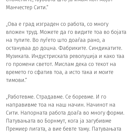
Манчестер Сити.“
„Ова е град изграден со работа, со многу
вложен труд. Можете да го видите тоа во бојата
на тулите. Во луѓето што доаѓаа рано, а
остануваа до доцна. Фабриките. Синдикатите.
Музиката. Индустриската револуција и како таа
го промени светот. Мислам дека со текот на
времето го сфатив тоа, а исто така и моите
тимови.“
„Работевме. Страдавме. Се боревме. И го
направивме тоа на наш начин. Начинот на
Сити. Напорната работа доаѓа во многу форми.
Патувањата во Борнмут, кога ја загубивме
Премиер лигата, а вие бевте таму. Патувањата