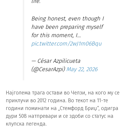
life.
Being honest, even though I
have been preparing myself
for this moment, I…
pic.twitter.com/2wJ1m06Bqu
— César Azpilicueta
(@CesarAzpi)
May 22, 2026
Најголема трага остави во Челзи, на кого му се
приклучи во 2012 година. Во текот на 11-те
години поминати на „Стемфорд Бриџ“, одигра
дури 508 натпревари и се здоби со статус на
клупска легенда.