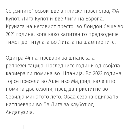
Со „сините“ освои две англиски првенства, ФА
Купот, Лига Купот и две Лиги на Европа.
Круната на неговиот престој во Лондон беше во
2021 година, кога како капитен го предводеше
тимот до титулата во Лигата на шампионите.
Одигра 44 натпревари за шпанската
репрезентација. Последните години од својата
кариера ги помина во Шпанија. Во 2023 година,
тој се пресели во Атлетико Мадрид, каде што
помина две сезони, пред да пристигне во
Севилја минатото лето. Оваа сезона одигра 16
натпревари во Ла Лига за клубот од
Андалузија.