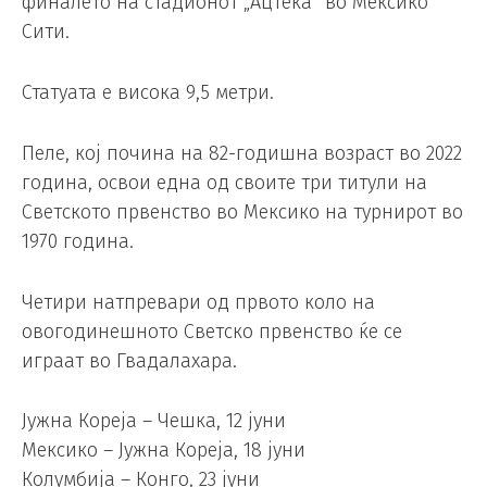
финалето на стадионот „Ацтека“ во Мексико
Сити.
Статуата е висока 9,5 метри.
Пеле, кој почина на 82-годишна возраст во 2022
година, освои една од своите три титули на
Светското првенство во Мексико на турнирот во
1970 година.
Четири натпревари од првото коло на
овогодинешното Светско првенство ќе се
играат во Гвадалахара.
Јужна Кореја – Чешка, 12 јуни
Мексико – Јужна Кореја, 18 јуни
Колумбија – Конго, 23 јуни