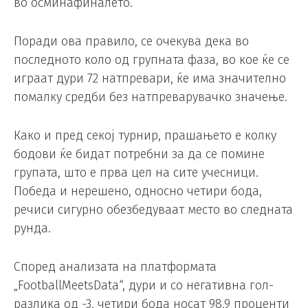
во осминафиналето.
Поради ова правило, се очекува дека во
последното коло од групната фаза, во кое ќе се
играат дури 72 натпревари, ќе има значително
помалку средби без натпреварувачко значење.
Како и пред секој турнир, прашањето е колку
бодови ќе бидат потребни за да се помине
групата, што е прва цел на сите учесници.
Победа и нерешено, односно четири бода,
речиси сигурно обезбедуваат место во следната
рунда.
Според анализата на платформата
„FootballMeetsData“, дури и со негативна гол-
разлика од -3, четири бода носат 98,9 проценти