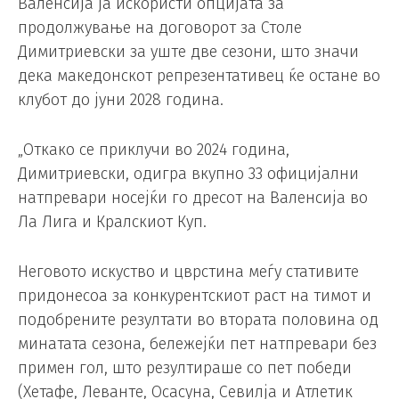
Валенсија ја искористи опцијата за
продолжување на договорот за Столе
Димитриевски за уште две сезони, што значи
дека македонскот репрезентативец ќе остане во
клубот до јуни 2028 година.
„Откако се приклучи во 2024 година,
Димитриевски, одигра вкупно 33 официјални
натпревари носејќи го дресот на Валенсија во
Ла Лига и Кралскиот Куп.
Неговото искуство и цврстина меѓу стативите
придонесоа за конкурентскиот раст на тимот и
подобрените резултати во втората половина од
минатата сезона, бележејќи пет натпревари без
примен гол, што резултираше со пет победи
(Хетафе, Леванте, Осасуна, Севилја и Атлетик