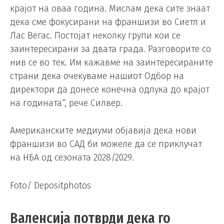
крајот на оваа година. Мислам дека сите знаат
дека сме фокусирани на франшизи во Сиетл и
Лас Вегас. Постојат неколку групи кои се
заинтересирани за двата града. Разговорите со
нив се во тек. Им кажавме на заинтересираните
страни дека очекуваме нашиот Одбор на
директори да донесе конечна одлука до крајот
на годината“, рече Силвер.
Американските медиуми објавија дека нови
франшизи во САД би можеле да се приклучат
на НБА од сезоната 2028/2029.
Foto/ Depositphotos
Валенсија потврди дека го