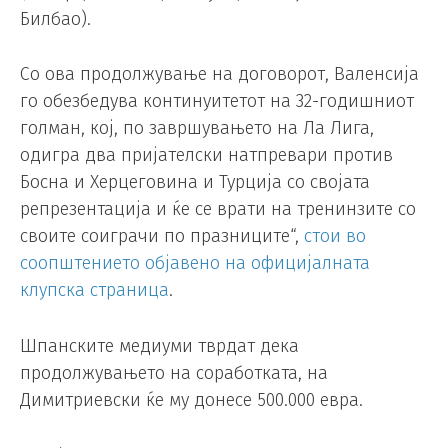
Билбао).
Со ова продолжување на договорот, Валенсија
го обезбедува континуитетот на 32-годишниот
голман, кој, по завршувањето на Ла Лига,
одигра два пријателски натпревари против
Босна и Херцеговина и Турција со својата
репрезентација и ќе се врати на тренинзите со
своите соиграчи по празниците“,
стои во
соопштението објавено на официјалната
клупска страница
.
Шпанските медиуми тврдат дека
продолжувањето на соработката, на
Димитриевски ќе му донесе 500.000 евра.