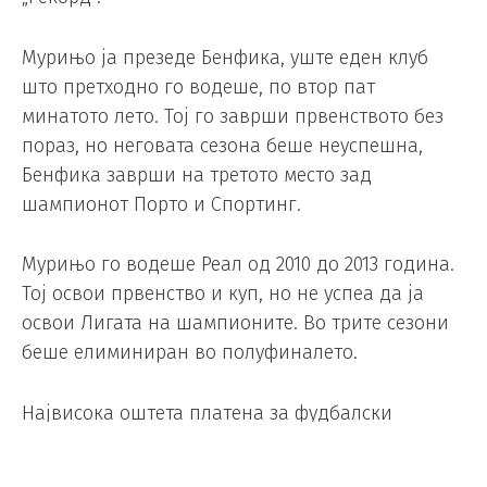
Мурињо ја презеде Бенфика, уште еден клуб
што претходно го водеше, по втор пат
минатото лето. Тој го заврши првенството без
пораз, но неговата сезона беше неуспешна,
Бенфика заврши на третото место зад
шампионот Порто и Спортинг.
Мурињо го водеше Реал од 2010 до 2013 година.
Тој освои првенство и куп, но не успеа да ја
освои Лигата на шампионите. Во трите сезони
беше елиминиран во полуфиналето.
Највисока оштета платена за фудбалски
тренери: