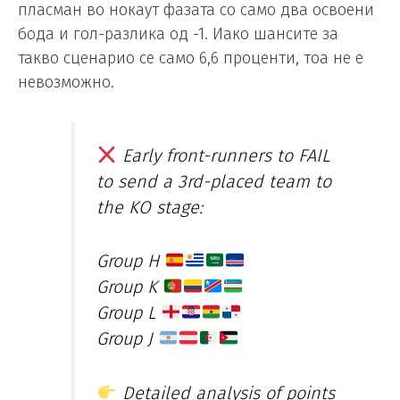
пласман во нокаут фазата со само два освоени
бода и гол-разлика од -1. Иако шансите за
такво сценарио се само 6,6 проценти, тоа не е
невозможно.
Early front-runners to FAIL
to send a 3rd-placed team to
the KO stage:
Group H
Group K
Group L
Group J
Detailed analysis of points