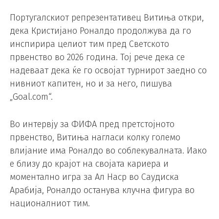
Португалскиот репрезентативец Витиња откри,
дека Кристијано Роналдо продолжува да го
инспирира целиот тим пред Светското
првенство во 2026 година. Тој рече дека се
надеваат дека ќе го освојат турнирот заедно со
нивниот капитен, но и за него, пишува
„Goal.com“.
Во интервју за ФИФА пред претстојното
првенство, Витиња нагласи колку големо
влијание има Роналдо во соблекувалната. Иако
е близу до крајот на својата кариера и
моментално игра за Ал Наср во Саудиска
Арабија, Роналдо останува клучна фигура во
националниот тим.