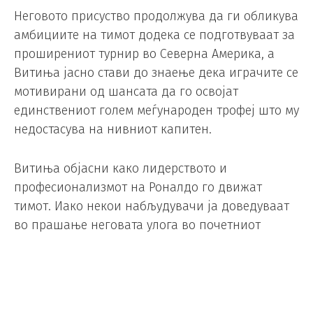
Неговото присуство продолжува да ги обликува
амбициите на тимот додека се подготвуваат за
проширениот турнир во Северна Америка, а
Витиња јасно стави до знаење дека играчите се
мотивирани од шансата да го освојат
единствениот голем меѓународен трофеј што му
недостасува на нивниот капитен.
Витиња објасни како лидерството и
професионализмот на Роналдо го движат
тимот. Иако некои набљудувачи ја доведуваат
во прашање неговата улога во почетниот
состав, играчот од средниот ред истакнува дека
работната етика на познатиот напаѓач
останува ненадминлива.