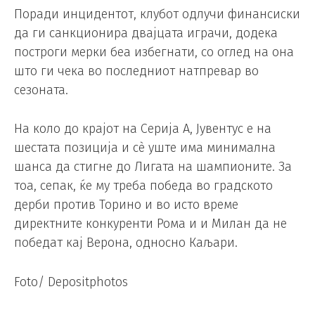
Поради инцидентот, клубот одлучи финансиски
да ги санкционира двајцата играчи, додека
построги мерки беа избегнати, со оглед на она
што ги чека во последниот натпревар во
сезоната.
На коло до крајот на Серија А, Јувентус е на
шестата позиција и сè уште има минимална
шанса да стигне до Лигата на шампионите. За
тоа, сепак, ќе му треба победа во градското
дерби против Торино и во исто време
директните конкуренти Рома и и Милан да не
победат кај Верона, односно Каљари.
Foto/ Depositphotos