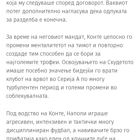
која му следуваше според договорот. Ваквиот
потег дополнително нагласува дека одлуката
за разделба е конечна.
За време на неговиот мандат, Конте целосно го
промени менталитетот на тимот и повторно
создаде тим способен да се бори за
најголемите трофеи. Освојувањето на Скудетото
имаше посебно значење бидејќи го врати
клубот на врвот во Серија А по многу
турбулентен период и големи промени во
соблекувалната.
Под водство на Конте, Наполи играше
агресивен, интензивен и тактички многу
дисциплиниран фудбал, а навивачите брзо го
прифатија како еден од клучните луѓе на