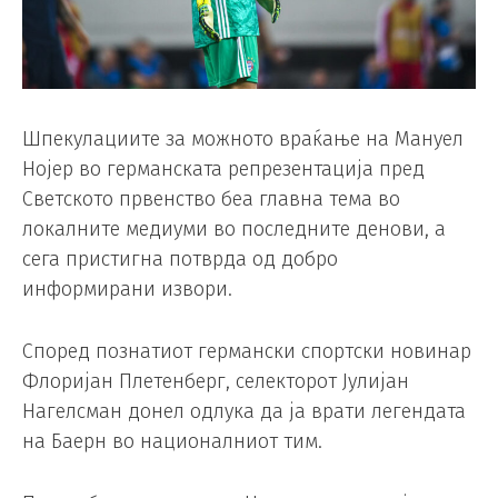
Шпекулациите за можното враќање на Мануел
Нојер во германската репрезентација пред
Светското првенство беа главна тема во
локалните медиуми во последните денови, а
сега пристигна потврда од добро
информирани извори.
Според познатиот германски спортски новинар
Флоријан Плетенберг, селекторот Јулијан
Нагелсман донел одлука да ја врати легендата
на Баерн во националниот тим.