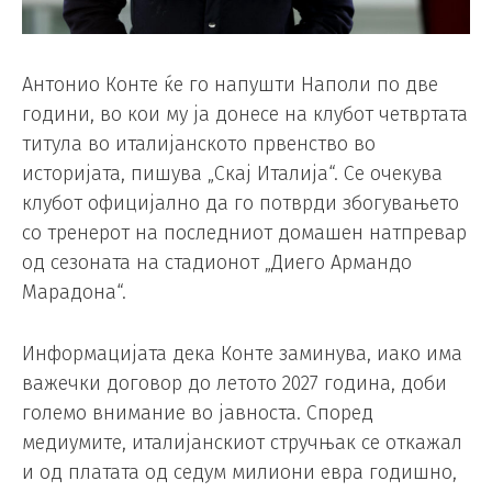
Антонио Конте ќе го напушти Наполи по две
години, во кои му ја донесе на клубот четвртата
титула во италијанското првенство во
историјата, пишува „Скај Италија“. Се очекува
клубот официјално да го потврди збогувањето
со тренерот на последниот домашен натпревар
од сезоната на стадионот „Диего Армандо
Марадона“.
Информацијата дека Конте заминува, иако има
важечки договор до летото 2027 година, доби
големо внимание во јавноста. Според
медиумите, италијанскиот стручњак се откажал
и од платата од седум милиони евра годишно,