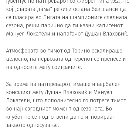
Јувентус по натпреварот со Фиорентина (0:2), по
кој „старата дама“ речиси остана без шанси да
се пласира во Лигата на шампионите следната
сезона, реши парично да ги казни капитенот
Мануел Локатели и напаѓачот Душан Влаховиќ.
Атмосферата во тимот од Торино ескалираше
целосно, па нервозата од теренот се пренесе и
на односите меѓу соиграчите.
За време на натпреварот, имаше и вербален
конфликт меѓу Душан Влаховиќ и Мануел
Локатели, што дополнително го потресе тимот
во најнезгодниот момент од сезоната. Во
клубот не се подготвени да го игнорираат
таквото однесување.