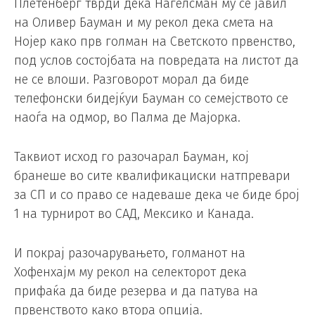
Плетенберг тврди дека Нагелсман му се јавил
на Оливер Бауман и му рекол дека смета на
Нојер како прв голман на Светското првенство,
под услов состојбата на повредата на листот да
не се влоши. Разговорот морал да биде
телефонски бидејќуи Бауман со семејството се
наоѓа на одмор, во Палма де Мајорка.
Таквиот исход го разочарал Бауман, кој
бранеше во сите квалификациски натпревари
за СП и со право се надеваше дека че биде број
1 на турнирот во САД, Мексико и Канада.
И покрај разочарувањето, голманот на
Хофенхајм му рекол на селекторот дека
прифаќа да биде резерва и да патува на
првенството како втора опција.