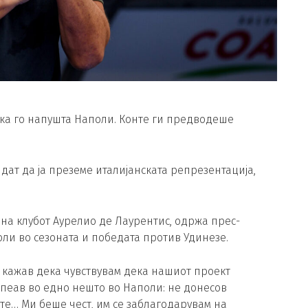
ка го напушта Наполи. Конте ги предводеше
дат да ја преземе италијанската репрезентација,
на клубот Аурелио де Лаурентис, одржа прес-
и во сезоната и победата против Удинезе.
 кажав дека чувствувам дека нашиот проект
успеав во едно нешто во Наполи: не донесов
ите… Ми беше чест, им се заблагодарувам на