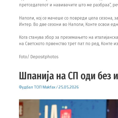
претседателот и навивачите што ме разбраа“, ре
Наполи, кој се мачеше со повреди цела сезона, з
Интер. Во две сезони во Наполи, Конте освои едн
Кога станува збор за преземањето на италијанска
на Светското првенство трет пат по ред, Конте изј
Foto/ Depositphotos
Шпанија на СП оди без 
Фудбал
ТОП
Makfax
/
25.05.2026