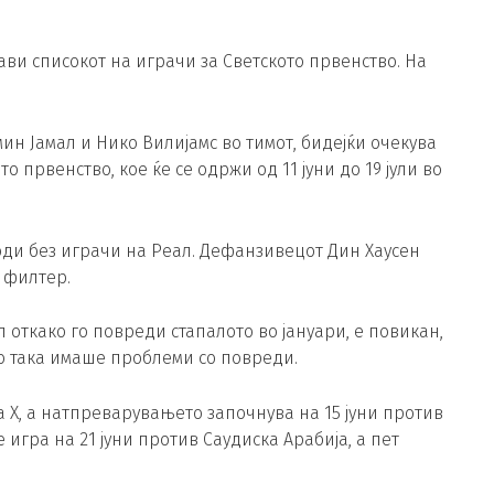
јави списокот на играчи за Светското првенство. На
 Јамал ​​и Нико Вилијамс во тимот, бидејќи очекува
о првенство, кое ќе се одржи од 11 јуни до 19 јули во
ди без играчи на Реал. Дефанзивецот Дин Хаусен
 филтер.
 откако го повреди стапалото во јануари, е повикан,
то така имаше проблеми со повреди.
 Х, а натпреварувањето започнува на 15 јуни против
 игра на 21 јуни против Саудиска Арабија, а пет