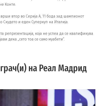
че Конте.
аврши втор во Серија А, 11 бода зад шампионот
о Скудето и еден Суперкуп на Италија.
та репрезентација, која не успеа да се квалификува
ави дека „сето тоа се само муабети“.
играч(и) на Реал Мадрид