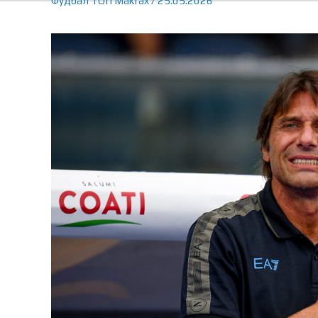
Фудбал
ТОП
Makfax
/
25.05.2026