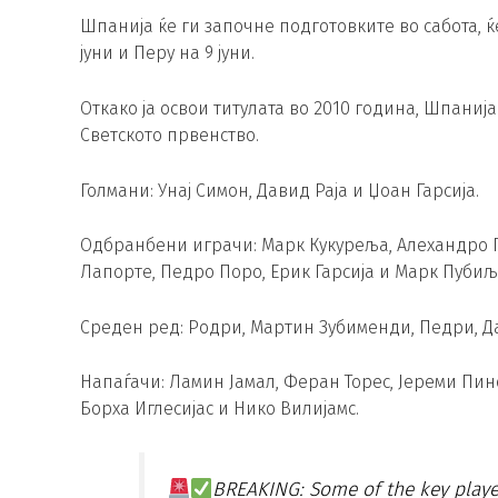
Шпанија ќе ги започне подготовките во сабота, 
јуни и Перу на 9 јуни.
Откако ја освои титулата во 2010 година, Шпани
Светското првенство.
Голмани: Унај Симон, Давид Раја и Џоан Гарсија.
Одбранбени играчи: Марк Кукуреља, Алехандро Г
Лапорте, Педро Поро, Ерик Гарсија и Марк Пубиљ
Среден ред: Родри, Мартин Зубименди, Педри, Да
Напаѓачи: Ламин Јамал, Феран Торес, Јереми Пино
Борха Иглесијас и Нико Вилијамс.
BREAKING: Some of the key player