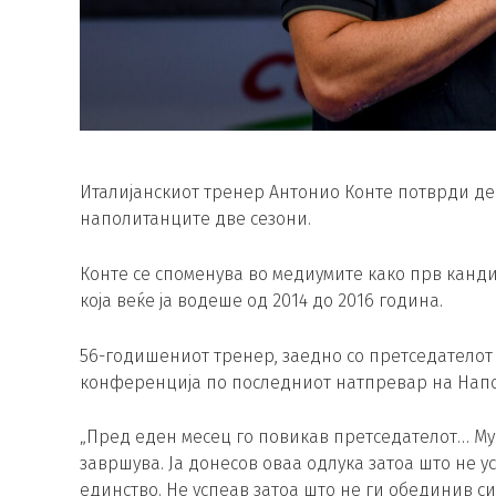
Италијанскиот тренер Антонио Конте потврди де
наполитанците две сезони.
Конте се споменува во медиумите како прв канди
која веќе ја водеше од 2014 до 2016 година.
56-годишениот тренер, заедно со претседателот 
конференција по последниот натпревар на Напол
„Пред еден месец го повикав претседателот… Му
завршува. Ја донесов оваа одлука затоа што не 
единство. Не успеав затоа што не ги обединив с