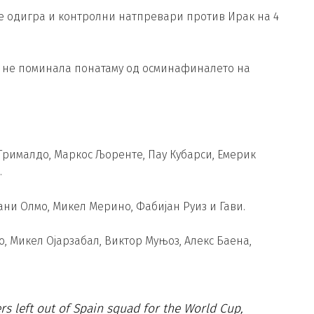
ќе одигра и контролни натпревари против Ирак на 4
ја не поминала понатаму од осминафиналето на
рималдо, Маркос Љоренте, Пау Кубарси, Емерик
.
ни Олмо, Микел Мерино, Фабијан Руиз и Гави.
, Микел Ојарзабал, Виктор Муњоз, Алекс Баена,
s left out of Spain squad for the World Cup,