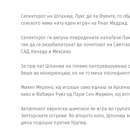
Селекторот на Шпанија, Луис де ла Фуенте, го об
спиското нема ниту еден играч на Реал Мадрид.
Селекторот ги вклучи повредените напаѓачи Ламин
тие да се рехабилитраат до почетокот на Светскот
САД, Канада и Мексико.
За прв пат Шпанија на големо натпреварување о
беше во конкуренција, но не го мина последниот
Микел Мерино, кој играше само еднаш за Арсенал
како и Фабијан Руиз од Пари Сен Жермен, кој ис
Актуелниот европски шампион ќе игра во групата
Зелторските острови. Во второто коло, Шпанија ќе
дена подоцна против Уругвај.