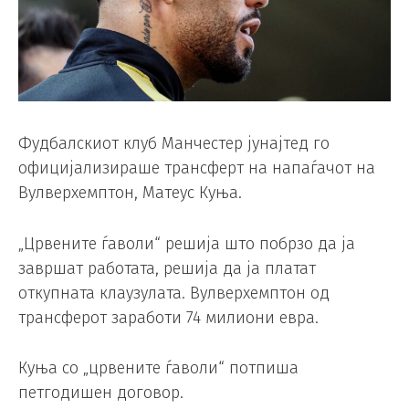
Фудбалскиот клуб Манчестер јунајтед го
официјализираше трансферт на напаѓачот на
Вулверхемптон, Матеус Куња.
„Црвените ѓаволи“ решија што побрзо да ја
завршат работата, решија да ја платат
откупната клаузулата. Вулверхемптон од
трансферот заработи 74 милиони евра.
Куња со „црвените ѓаволи“ потпиша
петгодишен договор.