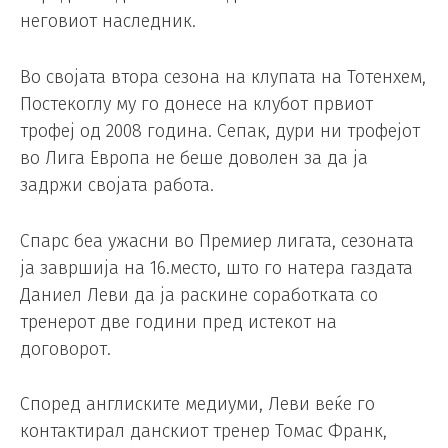
неговиот наследник.
Во својата втора сезона на клупата на Тотенхем,
Постекоглу му го донесе на клубот првиот
трофеј од 2008 година. Сепак, дури ни трофејот
во Лига Европа не беше доволен за да ја
задржи својата работа.
Спарс беа ужасни во Премиер лигата, сезоната
ја завршија на 16.место, што го натера газдата
Даниел Леви да ја раскине соработката со
тренерот две години пред истекот на
договорот.
Според англиските медиуми, Леви веќе го
контактирал данскиот тренер Томас Франк,