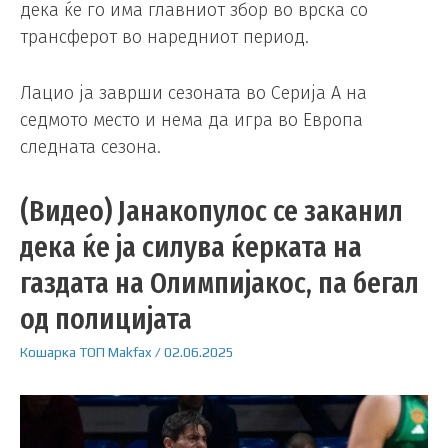
дека ќе го има главниот збор во врска со
трансферот во наредниот период.
Лацио ја заврши сезоната во Серија А на
седмото место и нема да игра во Европа
следната сезона.
(Видео) Јанакопулос се заканил
дека ќе ја силува ќерката на
газдата на Олимпијакос, па бегал
од полицијата
Кошарка
ТОП
Makfax
/
02.06.2025