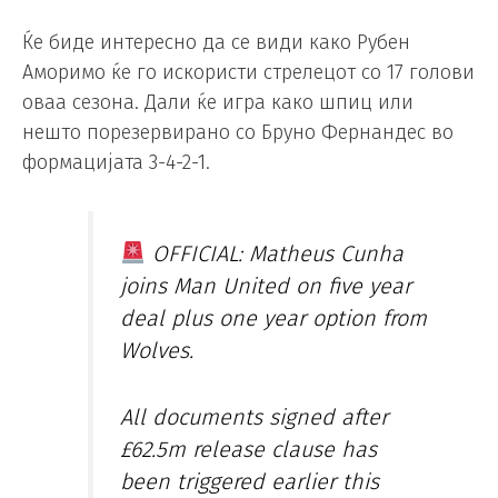
Ќе биде интересно да се види како Рубен
Аморимо ќе го искористи стрелецот со 17 голови
оваа сезона. Дали ќе игра како шпиц или
нешто порезервирано со Бруно Фернандес во
формацијата 3-4-2-1.
OFFICIAL: Matheus Cunha
joins Man United on five year
deal plus one year option from
Wolves.
All documents signed after
£62.5m release clause has
been triggered earlier this