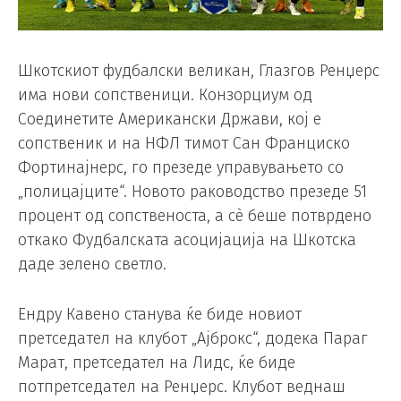
Шкотскиот фудбалски великан, Глазгов Ренџерс
има нови сопственици. Конзорциум од
Соединетите Американски Држави, кој е
сопственик и на НФЛ тимот Сан Франциско
Фортинајнерс, го презеде управувањето со
„полицајците“. Новото раководство презеде 51
процент од сопственоста, а сè беше потврдено
откако Фудбалската асоцијација на Шкотска
даде зелено светло.
Ендру Кавено станува ќе биде новиот
претседател на клубот „Ајброкс“, додека Параг
Марат, претседател на Лидс, ќе биде
потпретседател на Ренџерс. Клубот веднаш