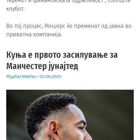
теренот и финансиската одржливост“, соопшти
клубот.
Во тој процес, Ренџерс ќе преминат од јавна во
приватна компанија.
Куња е првото засилување за
Манчестер јунајтед
Фудбал
Makfax
/
02.06.2025