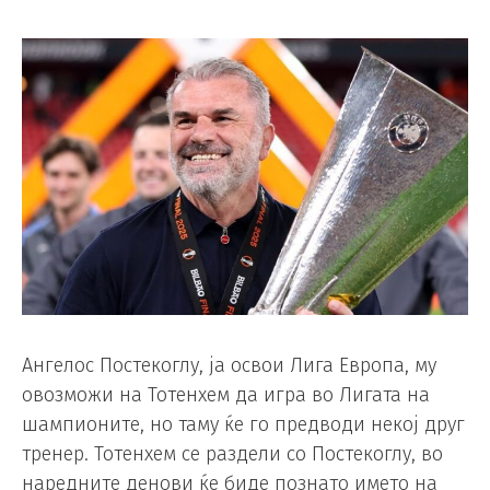
Ангелос Постекоглу, ја освои Лига Европа, му
овозможи на Тотенхем да игра во Лигата на
шампионите, но таму ќе го предводи некој друг
тренер. Тотенхем се раздели со Постекоглу, во
наредните денови ќе биде познато името на