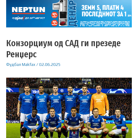
Конзорциум од САД ги презеде
Ренџерс
Фудбал
Makfax
/
02.06.2025