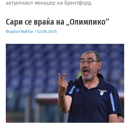
актуелниот менаџер на Брентфорд.
Сари се враќа на „Олимпико“
Фудбал
Makfax
/
02.06.2025