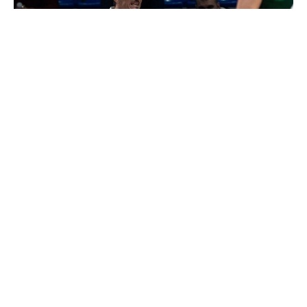
Финалната серија од грчкото првенство помеѓу
Олимпијакос и Панатинаикос се претвори во
вистинска драма надвор од теренот, а
контроверзниот сопственик на „зелените“
Димитрис Јанакопулос повторно беше во
центарот на нов скандал.