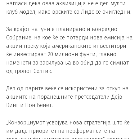
нагласи дека оваа аквизиција не е дел мулти
клуб модел, иако врските со Лидс се очигледни.
За крајот на јуни е планирано и вонредно
Собрание, на кое ќе се потврди нова емисија на
акции преку која американските инвеститори
ќе инвестираат 20 милиони фунти, главно
наменети за засилувања во обид да го симнат
од тронот Селтик.
Дел од парите веќе се искористени за откуп на
акциите на поранешните претседатели Дејв
Кинг и Џон Бенет.
„Конзорциумот усвојува нова стратегија што ќе
им даде приоритет на перформансите на