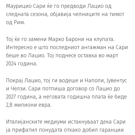
Маурицио Сари ќе го предводи Лацио од
следната сезона, објавија челниците на тимот
од Рим.
Тој ќе го замени Марко Барони на клупата.
Интересно е што последниот ангажман на Сари
беше во Лацио. Тој поднесе оставка во март
2024 година.
Покрај Лацио, тој ги водеше и Наполи, Јувентус
и Челзи. Сари потпиша договор со Лацио до
2027 година, а неговата годишна плата ќе биде
2,8 милиони евра.
Италијанските медиуми истакнуваат дека Сари
ја прифатил понудата откако добил гаранции