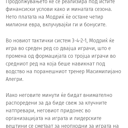
Продолжувањето ќе се реализира под истите
финансиски услови како и минатата сезона.
Нето платата на Модриќ ќе остане четир
милиони евра, вклучувајќи ги и бонусите.
Во новиот тактички систем 3-4-2-1, Модриќ ќе
игра во среден ред со двајца играчи, што е
промена од формацијата со тројца играчи во
средниот ред на која беше навикнат под
водство на поранешниот тренер Масимилијано
Алегри.
Иако неговите минути ќе бидат внимателно
распоредени за да биде свеж за клучните
натпревари, неговиот придонес во
организацијата на играта и лидерските
вештини се сметаат за неопходни за играта на