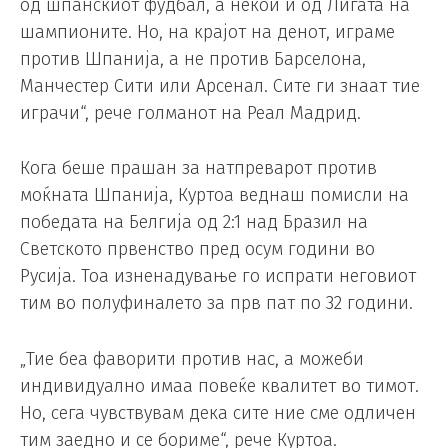
од шпанскиот фудбал, а некои и од Лигата на
шампионите. Но, на крајот на денот, играме
против Шпанија, а не против Барселона,
Манчестер Сити или Арсенал. Сите ги знаат тие
играчи“, рече голманот на Реал Мадрид.
Кога беше прашан за натпреварот против
моќната Шпанија, Куртоа веднаш помисли на
победата на Белгија од 2:1 над Бразил на
Светското првенство пред осум години во
Русија. Тоа изненадување го испрати неговиот
тим во полуфиналето за прв пат по 32 години.
„Тие беа фаворити против нас, а можеби
индивидуално имаа повеќе квалитет во тимот.
Но, сега чувствувам дека сите ние сме одличен
тим заедно и се бориме“, рече Куртоа.