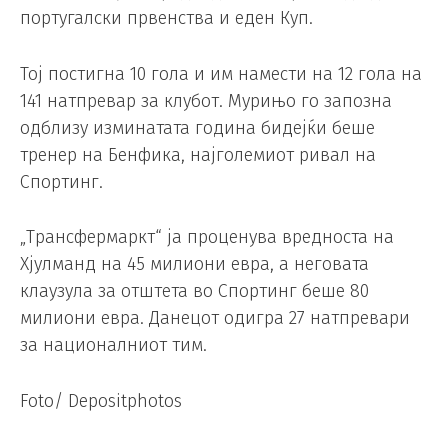
португалски првенства и еден Куп.
Тој постигна 10 гола и им намести на 12 гола на
141 натпревар за клубот. Мурињо го запозна
одблизу изминатата година бидејќи беше
тренер на Бенфика, најголемиот ривал на
Спортинг.
„Трансфермаркт“ ја проценува вредноста на
Хјулманд на 45 милиони евра, а неговата
клаузула за отштета во Спортинг беше 80
милиони евра. Данецот одигра 27 натпревари
за националниот тим.
Foto/ Depositphotos