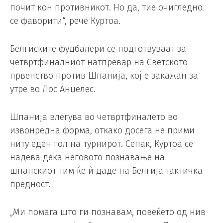
почит кон противникот. Но да, тие очигледно
се фаворити“, рече Куртоа.
Белгиските фудбалери се подготвуваат за
четвртфиналниот натпревар на Светското
првенство против Шпанија, кој е закажан за
утре во Лос Анџелес.
Шпанија влегува во четвртфиналето во
извонредна форма, откако досега не прими
ниту еден гол на турнирот. Сепак, Куртоа се
надева дека неговото познавање на
шпанскиот тим ќе ѝ даде на Белгија тактичка
предност.
„Ми помага што ги познавам, повеќето од нив