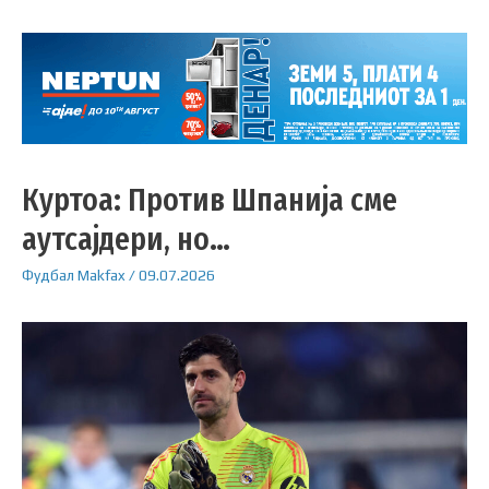
Куртоа: Против Шпанија сме
аутсајдери, но…
Фудбал
Makfax
/
09.07.2026