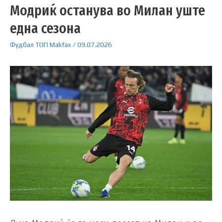
Модриќ останува во Милан уште
една сезона
Фудбал
ТОП
Makfax
/
09.07.2026