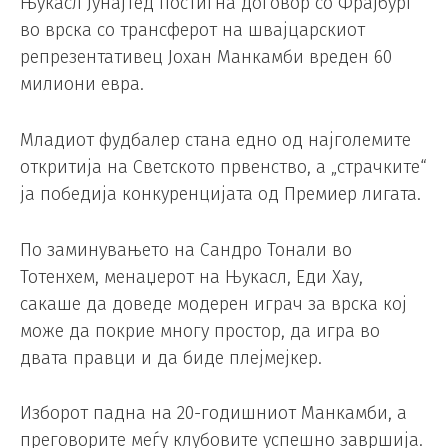
Њукасл Јунајтед постигна договор со Фрајбург
во врска со трансферот на швајцарскиот
репрезентативец Јохан Манкамби вреден 60
милиони евра.
Младиот фудбалер стана едно од најголемите
откритија на Светското првенство, а „страчките“
ја победија конкуренцијата од Премиер лигата.
По заминувањето на Сандро Тонали во
Тотенхем, менаџерот на Њукасл, Еди Хау,
сакаше да доведе модерен играч за врска кој
може да покрие многу простор, да игра во
двата правци и да биде плејмејкер.
Изборот падна на 20-годишниот Манкамби, а
преговорите меѓу клубовите успешно завршија.