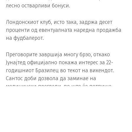
лесно остварливи бонуси.
Лондонскиот клуб, исто така, задржа десет
проценти од евентуалната наредна продажба
на фудбалерот.
Преговорите завршија многу брзо, откако
Јунајтед официјално покажа интерес за 22-
годишниот Бразилец во текот на викендот.
Сантос доби дозвола да заминае на
медицински прегледи, по што ќе потпише
договор со клубот од „Олд Трафорд“.
Во исто време, се очекува неговиот сонародник
Едерсон, наскоро да ги мине лекарските
прегледи и да го потпише договорот. Аталанта