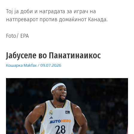
Тој ја доби и наградата за играч на
натпреварот против домаќинот Канада.
Foto/ EPA
Јабуселе во Панатинаикос
Кошарка
Makfax
/
09.07.2026