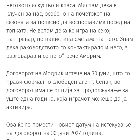
неговото искуство и класа. Мислам дека е
клучен за нас, особено на почетокот на
сезоната за полесно да воспоставиме посед на
топката. Не велам дека ќе игра на секој
натпревар, но навистина сметаме на него. Знам
дека раководството го контактирало и него, а
разговарав и со него“, рече Аморим.
Договорот на Модриќ истече на 30 јуни, што го
прави формално слободен агент. Сепак, во
договорот имаше опција за продолжување за
уште една година, која играчот можеше да ја
активира.
Ова ќе го помести новиот датум на истекување
на договорот на 30 јуни 2027 година.