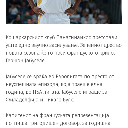
Кошаркарскиот клуб Панатинаикос претспави
уште едно звучно засилување. Зелениот дрес во
новата сезона ќе го носи француското крило,
Гершон Јабуселе.
Јабуселе се враќа во Евролигата по престојот
неуспешната епизода, која траеше една
година, во НБА лигата. Јабуселе играше за
Филаделфија и Чикаго Булс.
Капитенот на француската репрезентација
потпиша тригодишен договор, за годишна