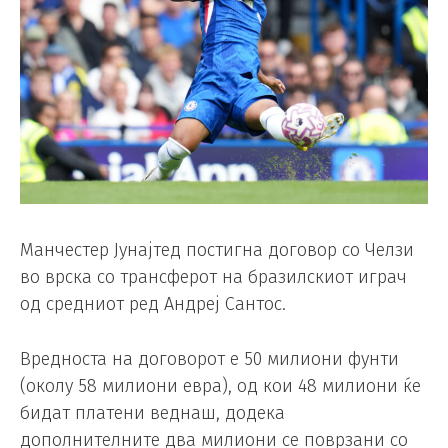
Манчестер Јунајтед постигна договор со Челзи
во врска со трансферот на бразилскиот играч
од средниот ред Андреј Сантос.
Вредноста на договорот е 50 милиони фунти
(околу 58 милиони евра), од кои 48 милиони ќе
бидат платени веднаш, додека
дополнителните два милиони се поврзани со