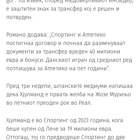
go!“. Тој извик, според најдоверливиот инсајдер,
е заштитен знак за трансфер кој е решен и
потврден.
Романо додава: „Спортинг и Атлетико
постигнаа договор и почнаа да разменуваат
документи за трансфер вреден 40 милиони
евра и бонуси. Данскиот играч од средниот ред
потпишува за Атлетико на пет години“.
Пред три недели, шпанските медиуми напишаа
дека Хјулманд е првата желба на Жозе Мурињо
во летниот преоден рок во Реал.
Хјулманд е во Спортинг од 2023 година, кога
беше купен од Лече за 19 милиони евра.
Оттогаш, тој го предводеше Спортинг до две