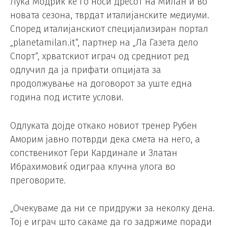
Лука Модриќ ќе го носи дресот на Милан и во
новата сезона, тврдат италијанските медиуми.
Според италијанскиот специјализиран портал
„planetamilan.it“, партнер на „Ла Газета дело
Спорт“, хрватскиот играч од средниот ред
одлучил да ја прифати опцијата за
продолжување на договорот за уште една
година под истите услови.
Одлуката дојде откако новиот тренер Рубен
Аморим јавно потврди дека смета на него, а
сопственикот Гери Кардинале и Златан
Ибрахимовиќ одиграа клучна улога во
преговорите.
„Очекуваме да ни се придружи за неколку дена.
Тој е играч што сакаме да го задржиме поради