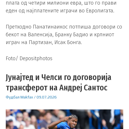
плата од четири милиони евра, што го прави
еден од најплатените играчи во Евролигата.
Претходно Панатинаикос потпиша договори со
бекот на Валенсија, Бранку Бадио и крлниот
играч на Партизан, Исак Бонга.
Foto/ Depositphotos
Јунајтед и Челси го договорија
трансферот на Андреј Сантос
Фудбал
Makfax
/
09.07.2026