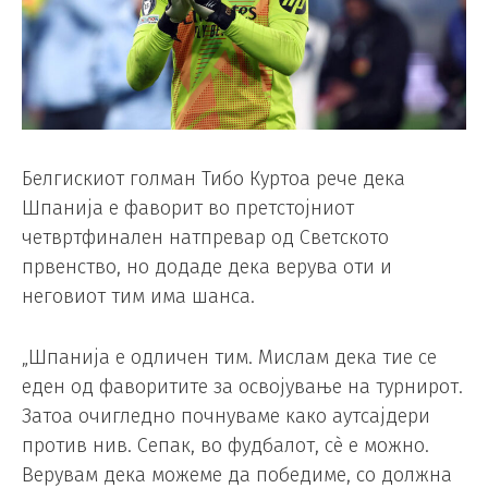
Белгискиот голман Тибо Куртоа рече дека
Шпанија е фаворит во претстојниот
четвртфинален натпревар од Светското
првенство, но додаде дека верува оти и
неговиот тим има шанса.
„Шпанија е одличен тим. Мислам дека тие се
еден од фаворитите за освојување на турнирот.
Затоа очигледно почнуваме како аутсајдери
против нив. Сепак, во фудбалот, сè е можно.
Верувам дека можеме да победиме, со должна