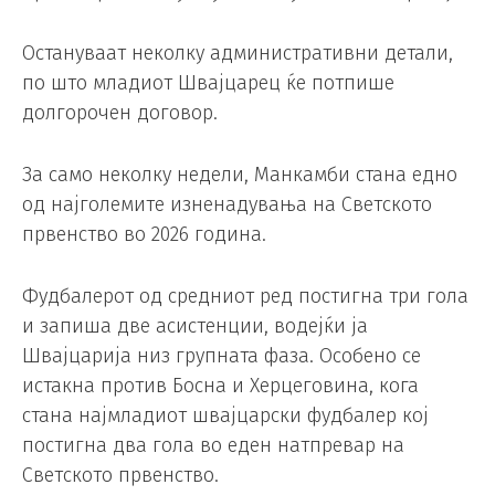
Остануваат неколку административни детали,
по што младиот Швајцарец ќе потпише
долгорочен договор.
За само неколку недели, Манкамби стана едно
од најголемите изненадувања на Светското
првенство во 2026 година.
Фудбалерот од средниот ред постигна три гола
и запиша две асистенции, водејќи ја
Швајцарија низ групната фаза. Особено се
истакна против Босна и Херцеговина, кога
стана најмладиот швајцарски фудбалер кој
постигна два гола во еден натпревар на
Светското првенство.