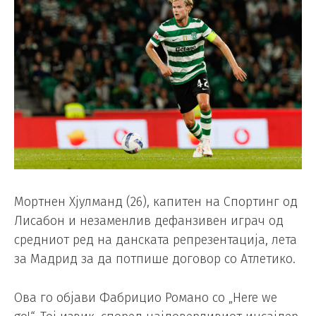
Мортнен Хјулманд (26), капитен на Спортинг од
Лисабон и незаменлив дефанзивен играч од
средниот ред на данската репрезентација, лета
за Мадрид за да потпише договор со Атлетико.
Ова го објави Фабрицио Романо со „Here we