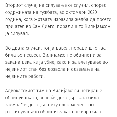
Вториот случај на силување се случил, според
содржината на тужбата, во октомври 2020
година, кога жртвата изразила желба да посети
пријател во Сан Диего, поради што Вилијамсон
ја силувал.
Во двата случаи, тој ја давел, поради што таа
била во несвест. Вилијамсон е обвинет и за
закана дека ќе ја убие, како и за влегување во
нејзиниот стан без дозвола и одземање на
нејзините работи.
Адвокатскиот тим на Вилијамс ги негираше
обвинувањата, велејќи дека „врската била
заемна“ и дека „во ниту еден момент по
раскинувањето обвинителката не изразила