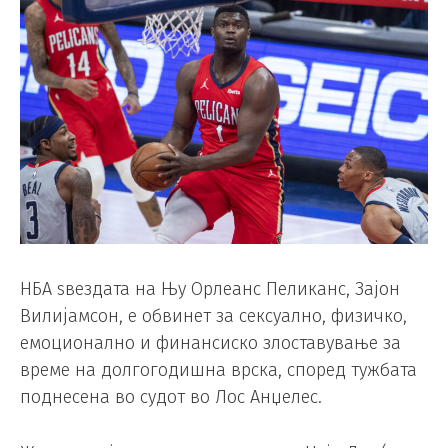
НБА ѕвездата на Њу Орлеанс Пеликанс, Зајон
Вилијамсон, е обвинет за сексуално, физичко,
емоционално и финансиско злоставување за
време на долгогодишна врска, според тужбата
поднесена во судот во Лос Анџелес.