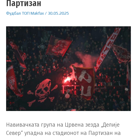
Партизан
Фудбал
ТОП
Makfax
/
30.05.2025
Навивачката група на Црвена зезда „Делије
Север“ упадна на стадионот на Партизан на