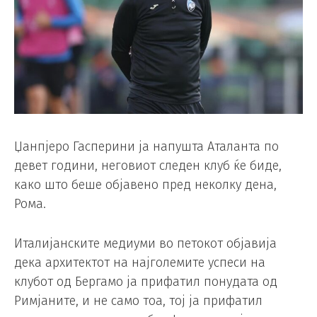
Џанпјеро Гасперини ја напушта Аталанта по
девет години, неговиот следен клуб ќе биде,
како што беше објавено пред неколку дена,
Рома.
Италијанските медиуми во петокот објавија
дека архитектот на најголемите успеси на
клубот од Бергамо ја прифатил понудата од
Римјаните, и не само тоа, тој ја прифатил