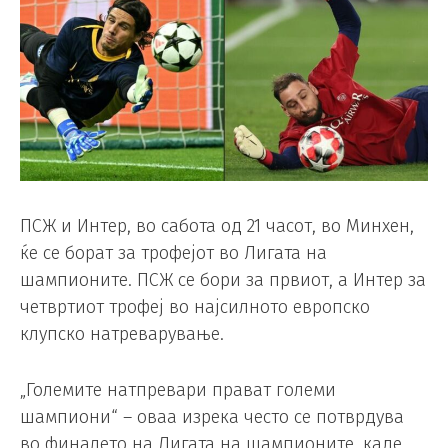
ПСЖ и Интер, во сабота од 21 часот, во Минхен,
ќе се борат за трофејот во Лигата на
шампионите. ПСЖ се бори за првиот, а Интер за
четвртиот трофеј во најсилното европско
клупско натреварување.
„Големите натпревари прават големи
шампиони“ – оваа изрека често се потврдува
во финалето на Лигата на шампионите, каде