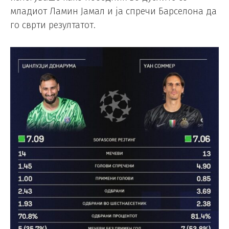
младиот Ламин Јамал и ја спречи Барселона да
го сврти резултатот.