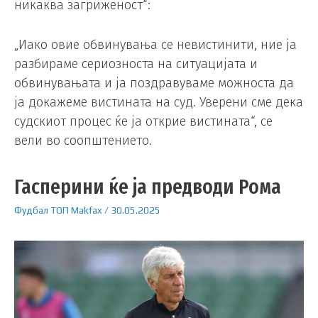
никаква загриженост“:
„Иако овие обвинувања се невистинити, ние ја
разбираме сериозноста на ситуацијата и
обвинувањата и ја поздравуваме можноста да
ја докажеме вистината на суд. Уверени сме дека
судскиот процес ќе ја открие вистината“, се
вели во соопштението.
Гасперини ќе ја предводи Рома
Фудбал
ТОП
Makfax
/
30.05.2025