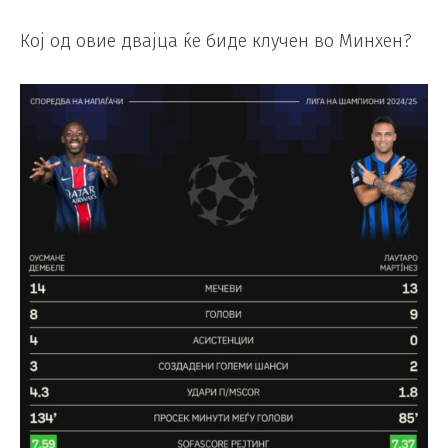
Кој од овие двајца ќе биде клучен во Минхен?