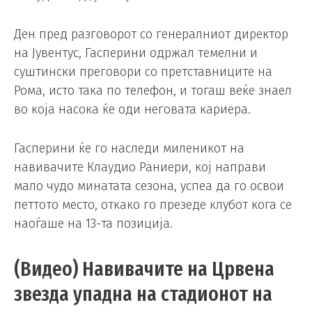
Ден пред разговорот со генералниот директор
на Јувентус, Гасперини одржал темелни и
суштински преговори со претставниците на
Рома, исто така по телефон, и тогаш веќе знаел
во која насока ќе оди неговата кариера.
Гасперини ќе го наследи миленикот на
навивачите Клаудио Раниери, кој направи
мало чудо минатата сезона, успеа да го освои
петтото место, откако го презеде клубот кога се
наоѓаше на 13-та позиција.
(Видео) Навивачите на Црвена
звезда упадна на стадионот на