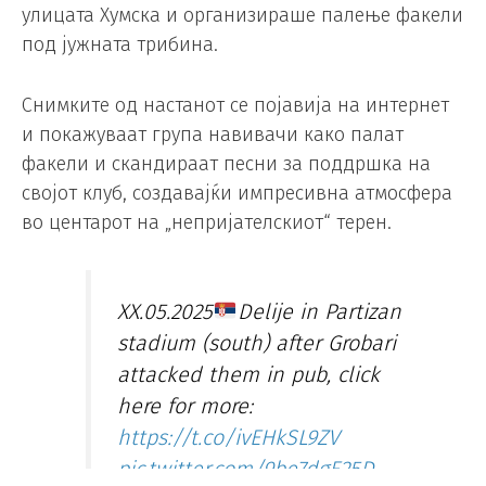
улицата Хумска и организираше палење факели
под јужната трибина.
Снимките од настанот се појавија на интернет
и покажуваат група навивачи како палат
факели и скандираат песни за поддршка на
својот клуб, создавајќи импресивна атмосфера
во центарот на „непријателскиот“ терен.
XX.05.2025
Delije in Partizan
stadium (south) after Grobari
attacked them in pub, click
here for more:
https://t.co/ivEHkSL9ZV
pic.twitter.com/9be7dgE25D