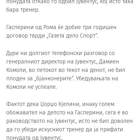
понудата откако го одбил Јувентус, кој исто така
бара тренер.
Гасперини од Рома ќе добие три годишен
договор тврди „Газета дело Спорт“.
Дури ни долгиот телефонски разговор со
генералниот директор на Јувентус, Дамиен
Комоли, во петокот во текот на денот, не бил
плоден за „бјанконерите“. Убедувањата на
Комоли не успеале.
Фактот дека Џорџо Кјелини, инаку голем
обожавател на делото на Гасперини, сега е во
раководството на Јувентус, исто не бил доволен
да го убеди искусниот тренер да ја прифати
понудата од Јувентус.