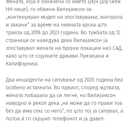
Жената, која е означена со името Џејн Доу (или
НН лице), го обвини Вилијамсон за
„континуиран модел на злоставување, контрола
и закани“ за време на нивната врска што
траела од 2018 до 2023 година. Во тужбата од 12
страници се наведува дека Вилијамсон ја
злоставувал жената на бројни локации низ САД,
како што се сојузните држави Луизијана и
Калифорнија.
Два инциденти на силување од 2020 година беа
особено истакнати. Во првиот, според жртвата,
жената побарала да си легне, но Вилијамсон
наводно ѝ рекол дека „не може да го прави тоа
без да има секс со него“, по што тој ја силувал, а
потоа ѝ го скршил телефонот и ја давел.