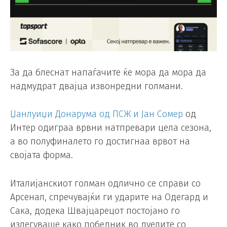
За да блеснат напаѓачите ќе мора да мора да
надмудрат двајца извонредни голмани.
Џанлуиџи Донарума од ПСЖ и Јан Сомер
од
Интер одиграа врвни натпревари цела сезона,
а во полуфиналето го достигнаа врвот на
својата форма.
Италијанскиот голман одлично се справи со
Арсенал, спречувајќи ги ударите на Одегард и
Сака, додека Швајцарецот постојано го
излегуваше како победник во дуелите со