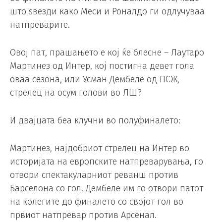
што ѕвезди како Меси и Роналдо ги одлучуваа
натпреварите.
Овој пат, прашањето е кој ќе блесне – Лаутаро
Мартинез од Интер, кој постигна девет гола
оваа сезона, или Усман Дембеле од ПСЖ,
стрелец на осум голови во ЛШ?
И двајцата беа клучни во полуфиналето:
Мартинез, најдобриот стрелец на Интер во
историјата на европските натпреварувања, го
отвори спектакуларниот реванш против
Барселона со гол. Дембеле им го отвори патот
на колегите до финалето со својот гол во
првиот натпревар против Арсенал.