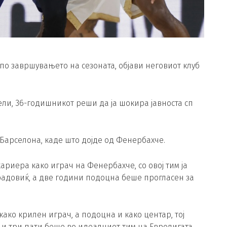
по завршувањето на сезоната, објави неговиот клуб
ли, 36-годишникот реши да ја шокира јавноста сп
Барселона, каде што дојде од Фенербахче.
кариера како играч на Фенербахче, со овој тим ја
радовиќ, а две години подоцна беше прогласен за
како крилен играч, а подоцна и како центар, тој
и три пати беше во идеалниот тим на Евролигата.