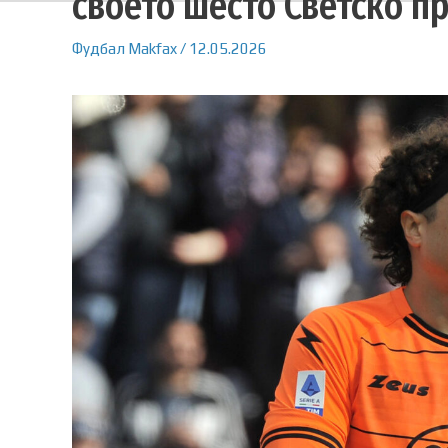
своето шесто Светско п
Фудбал
Makfax
/
12.05.2026