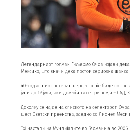
Легендарниот голман Гиљермо Очоа изјави дека 
Мексико, што значи дека постои сериозна шанса 
40-годишниот ветеран веројатно ќе биде во соста
јуни до 19 јули, чии домаќини се три земји – САД,
Доколку се најде на спиското на селекторот, Очо
шест Светски првенства, заедно со Лионел Меси 
Тој настапи на Мундијалите во Германија во 2006