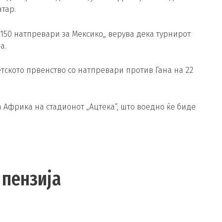
атар.
 150 натпревари за Мексико,, верува дека турнирот
а.
тското првенство со натпревари против Гана на 22
а Африка на стадионот „Ацтека“, што воедно ќе биде
 пензија