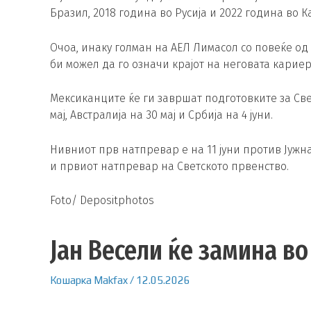
Бразил, 2018 година во Русија и 2022 година во К
Очоа, инаку голман на АЕЛ Лимасол со повеќе од
би можел да го означи крајот на неговата кариер
Мексиканците ќе ги завршат подготовките за Све
мај, Австралија на 30 мај и Србија на 4 јуни.
Нивниот прв натпревар е на 11 јуни против Јужн
и првиот натпревар на Светското првенство.
Foto/ Depositphotos
Јан Весели ќе замина во
Кошарка
Makfax
/
12.05.2026