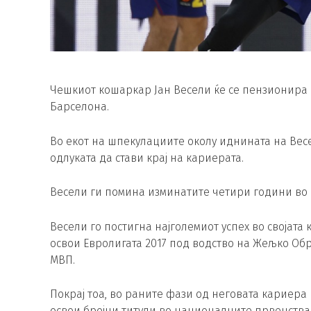
Чешкиот кошаркар Јан Весели ќе се пензионира 
Барселона.
Во екот на шпекулациите околу иднината на Весе
одлуката да стави крај на кариерата.
Весели ги помина изминатите четири години во 
Весели го постигна најголемиот успех во својата 
освои Евролигата 2017 под водство на Жељко Об
МВП.
Покрај тоа, во раните фази од неговата кариера 
освои бројни титули во националните првенства 