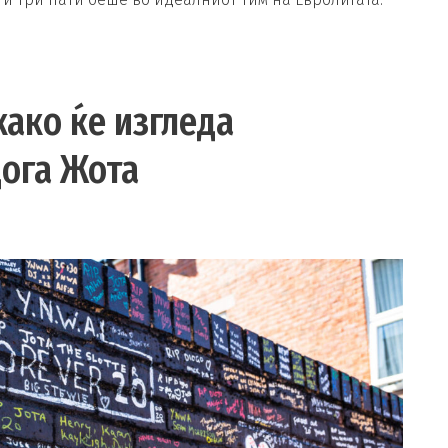
како ќе изгледа
Дога Жота