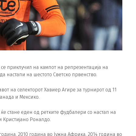
се приклучил на кампот на репрезентација на
да настапи на шестото Светско првенство.
вот на селекторот Хавиер Агире за турнирот од 11
 Канада и Мексико.
а ќе стане еден од ретките фудбалери со настап на
и Кристијано Роналдо.
 година, 2010 година во Јужна Африка, 2014 година во