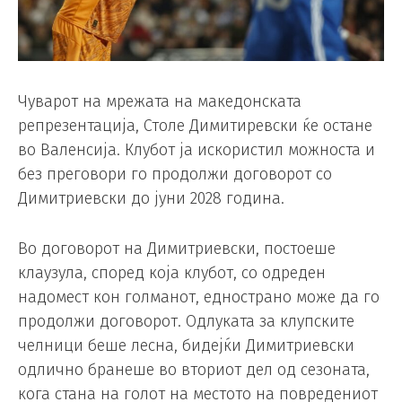
Чуварот на мрежата на македонската
репрезентација, Столе Димитиревски ќе остане
во Валенсија. Клубот ја искористил можноста и
без преговори го продолжи договорот со
Димитриевски до јуни 2028 година.
Во договорот на Димитриевски, постоеше
клаузула, според која клубот, со одреден
надомест кон голманот, еднострано може да го
продолжи договорот. Одлуката за клупските
челници беше лесна, бидејќи Димитриевски
одлично бранеше во вториот дел од сезоната,
кога стана на голот на местото на повредениот