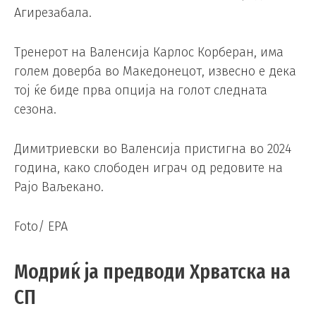
Агирезабала.
Тренерот на Валенсија Карлос Корберан, има
голем доверба во Македонецот, извесно е дека
тој ќе биде прва опција на голот следната
сезона.
Димитриевски во Валенсија пристигна во 2024
година, како слободен играч од редовите на
Рајо Ваљекано.
Foto/ EPA
Модриќ ја предводи Хрватска на
СП