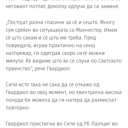
неговиот потпис доколку одлучи да си замине.
„Постојат разни гласини за сè и сешто. Многу
сум среќен во ситуацијата со Манчестер. Имам
сè што сакам и сè што ми треба. Пред
повредата, играв практично на секој
натпревар, ги одиграв скоро сите можни
минути. Ќе видиме што ќе се случи по Светското
првенство“, рече Гвардиол.
Сити исто така не сака да се откаже од
Гвардиол во овој момент, но евентуална висока
понуда би можела да ги натера да размислат
повторно.
Гвардиол пристигна во Сити од РБ Лајпциг во