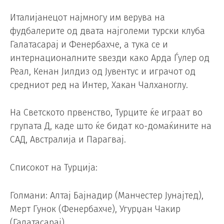
Италијанецот најмногу им верува на
фудбалерите од двата најголеми турски клуба
Галатасарај и Фенербахче, а тука се и
интернационалните ѕвезди како Арда Ѓулер од
Реал, Кенан Јилдиз од Јувентус и играчот од
средниот ред на Интер, Хакан Чалханоглу.
На Светското првенство, Турците ќе играат во
групата Д, каде што ќе бидат ко-домаќините на
САД, Австралија и Парагвај.
Списокот на Турција:
Голмани: Алтај Бајнадир (Манчестер Јунајтед),
Мерт Гунок (Фенербахче), Угурџан Чакир
(Галатасарај).