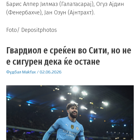
Барис Алпер Јилмаз (Галатасарај), Огуз Ајдин
(Фенербахче), Јан Озун (Ајнтрахт).
Foto/ Depositphotos
Гвардиол е среќен во Сити, но не
е сигурен дека ќе остане
Фудбал
Makfax
/
02.06.2026