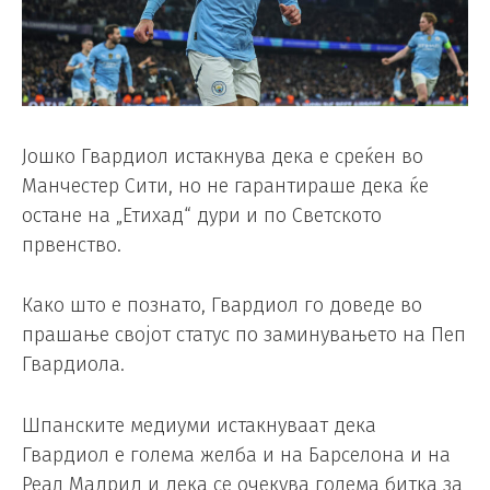
Јошко Гвардиол истакнува дека е среќен во
Манчестер Сити, но не гарантираше дека ќе
остане на „Етихад“ дури и по Светското
првенство.
Како што е познато, Гвардиол го доведе во
прашање својот статус по заминувањето на Пеп
Гвардиола.
Шпанските медиуми истакнуваат дека
Гвардиол е голема желба и на Барселона и на
Реал Мадрид и дека се очекува голема битка за