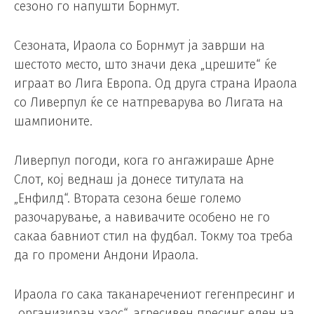
сезоно го напушти Борнмут.
Сезоната, Ираола со Борнмут ја заврши на
шестото место, што значи дека „црешите“ ќе
играат во Лига Европа. Од друга страна Ираола
со Ливерпул ќе се натпреварува во Лигата на
шампионите.
Ливерпул погоди, кога го ангажираше Арне
Слот, кој веднаш ја донесе титулата на
„Енфилд“. Втората сезона беше големо
разочарување, а навивачите особено не го
сакаа бавниот стил на фудбал. Токму тоа треба
да го промени Андони Ираола.
Ираола го сака таканаречениот гегенпресинг и
„организиран хаос“, агресивен пресинг еден на