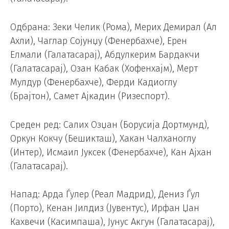
Одбрана: Зеки Челик (Рома), Мерих Демирал (Ал
Ахли), Чаглар Сојунџу (Фенербахче), Ерен
Елмали (Галатасарај), Абдулкерим Бардакчи
(Галатасарај), Озан Кабак (Хофенхајм), Мерт
Мулдур (Фенербахче), Ферди Кадиоглу
(Брајтон), Самет Ајкадин (Ризеспорт).
Среден ред: Салих Озџан (Борусија Дортмунд),
Оркун Кокчу (Бешикташ), Хакан Чалханоглу
(Интер), Исмаил Јуксек (Фенербахче), Кан Ајхан
(Галатасарај).
Напад: Арда Ѓулер (Реал Мадрид), Дениз Ѓул
(Порто), Кенан Јилдиз (Јувентус), Ирфан Џан
Кахвечи (Касимпаша), Јунус Акгун (Галатасарај),