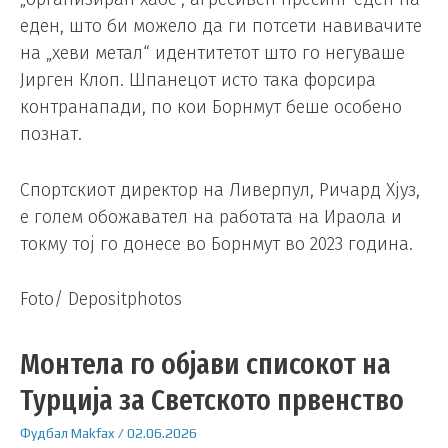
еден, што би можело да ги потсети навивачите
на „хеви метал“ идентитетот што го негуваше
Јирген Клоп. Шпанецот исто така форсира
контранапади, по кои Борнмут беше особено
познат.
Спортскиот директор на Ливерпул, Ричард Хјуз,
е голем обожавател на работата на Ираола и
токму тој го донесе во Борнмут во 2023 година.
Foto/ Depositphotos
Монтела го објави списокот на
Турција за Светското првенство
Фудбал
Makfax
/
02.06.2026