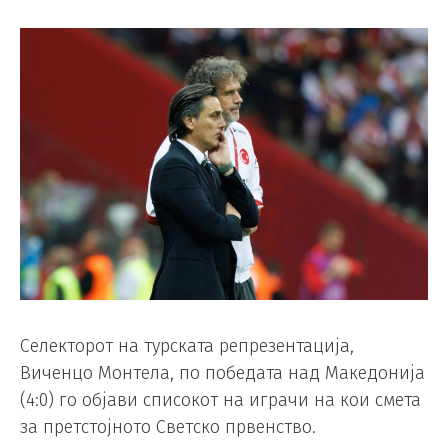
Селекторот на турската репрезентација,
Виченцо Монтела, по победата над Македонија
(4:0) го објави списокот на играчи на кои смета
за претстојното Светско првенство.