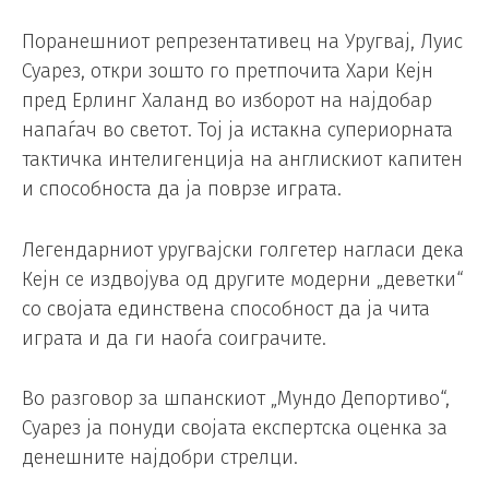
Поранешниот репрезентативец на Уругвај, Луис
Суарез, откри зошто го претпочита Хари Кејн
пред Ерлинг Халанд во изборот на најдобар
напаѓач во светот. Тој ја истакна супериорната
тактичка интелигенција на англискиот капитен
и способноста да ја поврзе играта.
Легендарниот уругвајски голгетер нагласи дека
Кејн се издвојува од другите модерни „деветки“
со својата единствена способност да ја чита
играта и да ги наоѓа соиграчите.
Во разговор за шпанскиот „Мундо Депортиво“,
Суарез ја понуди својата експертска оценка за
денешните најдобри стрелци.