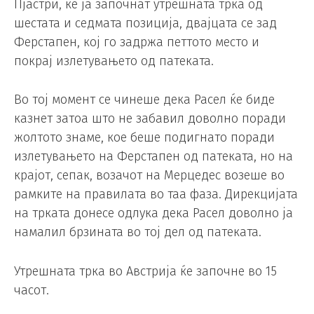
Пјастри, ќе ја започнат утрешната трка од
шестата и седмата позиција, двајцата се зад
Ферстапен, кој го задржа петтото место и
покрај излетувањето од патеката.
Во тој момент се чинеше дека Расел ќе биде
казнет затоа што не забавил доволно поради
жолтото знаме, кое беше подигнато поради
излетувањето на Ферстапен од патеката, но на
крајот, сепак, возачот на Мерцедес возеше во
рамките на правилата во таа фаза. Дирекцијата
на трката донесе одлука дека Расел доволно ја
намалил брзината во тој дел од патеката.
Утрешната трка во Австрија ќе започне во 15
часот.