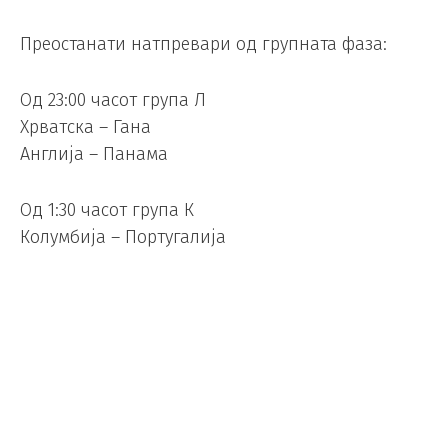
Преостанати натпревари од групната фаза:
Од 23:00 часот група Л
Хрватска – Гана
Англија – Панама
Од 1:30 часот група К
Колумбија – Португалија
ДР Конго – Узбекистан
Од 4:00 часот група Ј
Алжир – Австрија
Јордан – Аргентина
Познати парови од шеснаесетфиналето: