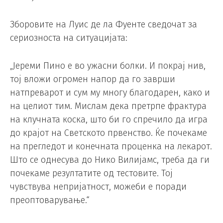
Зборовите на Луис де ла Фуенте сведочат за
сериозноста на ситуацијата:
„Јереми Пино е во ужасни болки. И покрај нив,
тој вложи огромен напор да го заврши
натпреварот и сум му многу благодарен, како и
на целиот тим. Мислам дека претрпе фрактура
на клучната коска, што би го спречило да игра
до крајот на Светското првенство. Ќе почекаме
на прегледот и конечната проценка на лекарот.
Што се однесува до Нико Вилијамс, треба да ги
почекаме резултатите од тестовите. Тој
чувствува непријатност, можеби е поради
преоптоварување.“