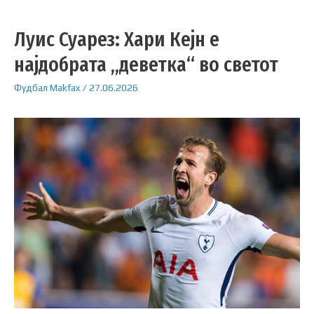
Луис Суарез: Хари Кејн е
најдобрата „деветка“ во светот
Фудбал
Makfax
/
27.06.2026