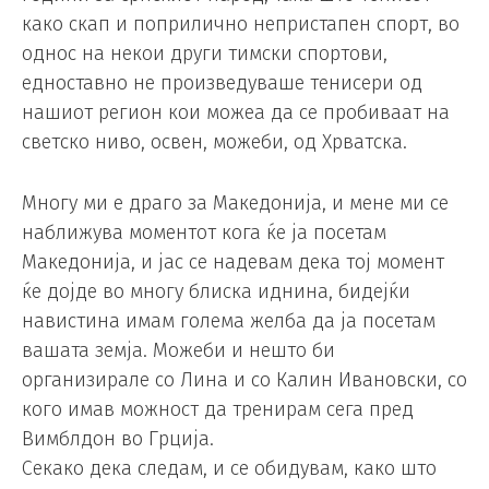
како скап и поприлично непристапен спорт, во
однос на некои други тимски спортови,
едноставно не произведуваше тенисери од
нашиот регион кои можеа да се пробиваат на
светско ниво, освен, можеби, од Хрватска.
Многу ми е драго за Македонија, и мене ми се
наближува моментот кога ќе ја посетам
Македонија, и јас се надевам дека тој момент
ќе дојде во многу блиска иднина, бидејќи
навистина имам голема желба да ја посетам
вашата земја. Можеби и нешто би
организирале со Лина и со Калин Ивановски, со
кого имав можност да тренирам сега пред
Вимблдон во Грција.
Секако дека следам, и се обидувам, како што