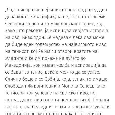
„Да, го испратив нејзиниот настап од пред два
дена кога се квалификуваше, така што големи
честитки за неа и за македонскиот тенис, кој,
како што рековте, ја испишува својата историја
на овој Вимблдон. Се надевам дека ова може
да биде еден голем успех на највисокото ниво
на тенисот, кој ќе им ги отвори вратите на
младите и ќе им покаже на луѓето во
Македонија, кои имаат желба и аспирација да
се бават со тенис, дека е можно да се успее.
Слично беше и со Србија, која, сепак, го имаше
Слободан Живојиновиќ и Моника Селеш, како
тенисери кои успеале на светско ниво, но,
потоа, долги низ години немаше никој. Поради
војната, тоа беа едни тешки и предизвикувачки
години за српскиот народ, така што тенисот