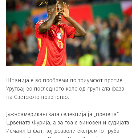
Шпанија е во проблеми по триумфот против
Уругвај во последното коло од групната фаза
на Светското првенство.
Јужноамериканската селекција ја „претепа“
Црвената Фурија, а за тоа е виновен и судијата
Исмаил Елфат, кој дозволи екстремно груба