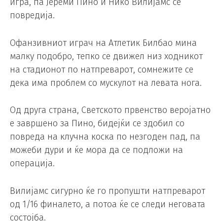
игра, па Јереми Пино и Нико Вилијамс се
повредија.
Офанзивниот играч на Атлетик Билбао мина
малку подобро, тепко се движел низ ходникот
на стадионот по натпреварот, сомнежите се
дека има проблем со мускулот на левата нога.
Од друга страна, Светското првенство веројатно
е завршено за Пино, бидејќи се здобил со
повреда на клучна коска по незгоден пад, па
можеби дури и ќе мора да се подложи на
операција.
Вилијамс сигурно ќе го пропушти натпреварот
од 1/16 финалето, а потоа ќе се следи неговата
состојба.