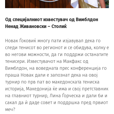
Од специјалниот известувач од Вимблдон
Ненад Живановски – Столиќ
Новак Ѓоковиќ многу пати изјавувал дека го
следи тенисот во регионот и се обидува, колку е
во негови можности, да ги поддржи останатите
тенисери. Известувачот на Макфакс од
Вимблдон, на воведната прес конференција го
праша Новак дали е запознат дека на овој
турнир по прв пат во македонската тениска
историја, Македонија ќе има и свој претставник
на главниот турнир, Лина Ѓорческа и дали би и
сакал да ѝ даде совет и поддршка пред првиот
меч?