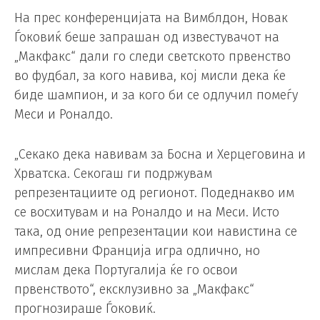
На прес конференцијата на Вимблдон, Новак
Ѓоковиќ беше запрашан од известувачот на
„Макфакс“ дали го следи светското првенство
во фудбал, за кого навива, кој мисли дека ќе
биде шампион, и за кого би се одлучил помеѓу
Меси и Роналдо.
„Секако дека навивам за Босна и Херцеговина и
Хрватска. Секогаш ги подржувам
репрезентациите од регионот. Подеднакво им
се восхитувам и на Роналдо и на Меси. Исто
така, од оние репрезентации кои навистина се
импресивни Франција игра одлично, но
мислам дека Португалија ќе го освои
првенството“, ексклузивно за „Макфакс“
прогнозираше Ѓоковиќ.