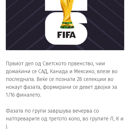
Првиот дел од Светското првенство, чии
домаќини се САД, Канада и Мексико, влезе во
последната. Веќе се познати 28 селекции во
нокаут фазата, формирани се девет двојки за
1/16 финалето.
Фазата по групи завршува вечерва со
натпреварите од третото коло, во групите Л, К и
Ј.