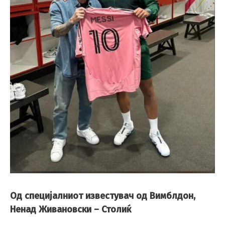
Од специјалниот известувач од Вимблдон,
Ненад Живановски – Столиќ