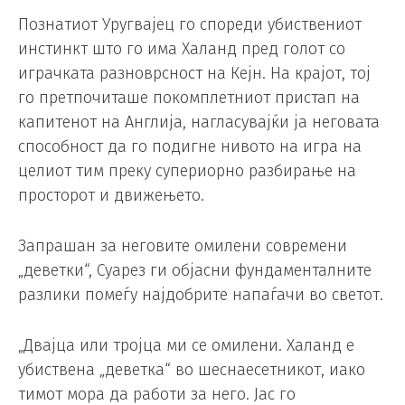
Познатиот Уругвајец го спореди убиствениот
инстинкт што го има Халанд пред голот со
играчката разноврсност на Кејн. На крајот, тој
го претпочиташе покомплетниот пристап на
капитенот на Англија, нагласувајќи ја неговата
способност да го подигне нивото на игра на
целиот тим преку супериорно разбирање на
просторот и движењето.
Запрашан за неговите омилени современи
„деветки“, Суарез ги објасни фундаменталните
разлики помеѓу најдобрите напаѓачи во светот.
„Двајца или тројца ми се омилени. Халанд е
убиствена „деветка“ во шеснаесетникот, иако
тимот мора да работи за него. Јас го