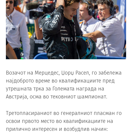
Возачот на Мерцедес, Џорџ Расел, го забележа
најдоброто време во квалификациите пред
утрешната трка за Големата награда на
Австрија, осма во тековниот шампионат.
Третопласираниот во генералниот пласман го
освои првото место во квалификациите на
прилично интересен и возбудлив начин: