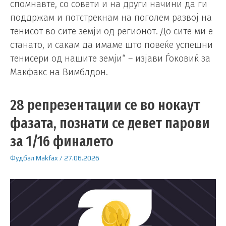
спомнавте, со совети и на други начини да ги
поддржам и потстрекнам на поголем развој на
тенисот во сите земји од регионот. До сите ми е
станато, и сакам да имаме што повеќе успешни
тенисери од нашите земји“ – изјави Ѓоковиќ за
Макфакс на Вимблдон.
28 репрезентации се во нокаут
фазата, познати се девет парови
за 1/16 финалето
Фудбал
Makfax
/
27.06.2026