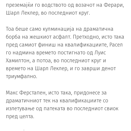
преземајќи го водството од возачот на Ферари,
Шарл Леклер, во последниот круг.
Тоа беше само кулминација на драматична
борба на жешкиот асфалт. Претходно, исто така
пред самиот финиш на квалификациите, Расел
го надмина времето постигнато од Луис
Хамилтон, а потоа, во последниот круг и
времето на Шарл Леклер, и го заврши денот
триумфално.
Макс Ферстапен, исто така, придонесе за
драматичниот тек на квалификациите со
излетување од патеката во последниот свиок
пред целта.