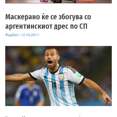
Маскерано ќе се збогува со
аргентинскиот дрес по СП
Фудбал
/
12.10.2017