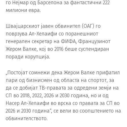
го Нејмар од Барселона за фантастични 222
милиони евра.
Швајцарскиот јавен обвинител (ОАГ) го
поврзува Ал-Хелаифи со поранешниот
генерален секретар на ФИФА, Французинот
Жером Валке, кој во 2016 беше суспендиран
поради корупција.
„Постојат сомнежи дека Жером Валке прифатил
пари од бизнисмен од областа на спортот, за
да се добијат ТВ-правата за одредени земји на
СП во 2018, 2022, 2026 и 2030 година, но и од
Насер Ал-Хелаифи во врска со правата за СП во
2026 и 2030 година“, се вели во соопштението на
обвинителството.