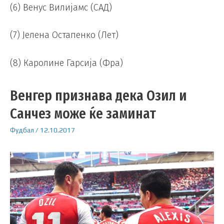
(6) Венус Вилијамс (САД)
(7) Јелена Остапенко (Лет)
(8) Каролине Гарсија (Фра)
Венгер признава дека Озил и
Санчез може ќе заминат
Фудбал
/
12.10.2017