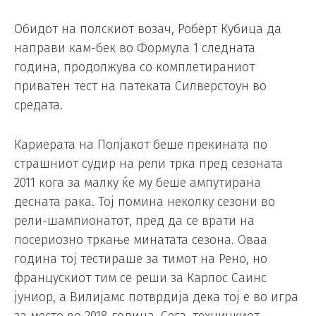
Обидот на полскиот возач, Роберт Кубица да
направи кам-бек во Формула 1 следната
година, продолжува со комплетираниот
приватен тест на патеката Силверстоун во
средата.
Кариерата на Полјакот беше прекината по
страшниот судир на рели трка пред сезоната
2011 кога за малку ќе му беше ампутирана
десната рака. Тој помина неколку сезони во
рели-шампионатот, пред да се врати на
посериозно тркање минатата сезона. Оваа
година тој тестираше за тимот на Рено, но
францускиот тим се реши за Карлос Саинс
јуниор, а Вилијамс потврдија дека тој е во игра
за место во 2018 година. Сега, техничкиот