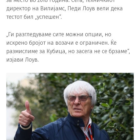
директор на Вилијамс, Педи Лоув вели дека
тестот бил „успешен“.
„Ги разгледуваме сите можни опции, но
искрено бројот на возачи е ограничен. Ќе
размислиме за Кубица, но засега не се брзаме“,
изјави Лоув.