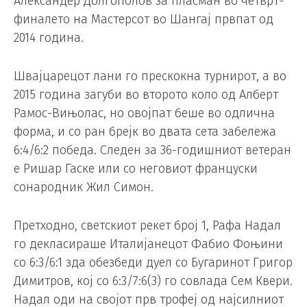
Александер Долгополов за пласман во четврт-
финалето на Мастерсот во Шангај првпат од
2014 година.
Швајцарецот лани го прескокна турнирот, а во
2015 година загуби во второто коло од Алберт
Рамос-Вињолас, но овојпат беше во одлична
форма, и со ран брејк во двата сета забележа
6:4/6:2 победа. Следен за 36-годишниот ветеран
е Ришар Гаске или со неговиот француски
сонародник Жил Симон.
Претходно, светскиот рекет број 1, Рафа Надал
го декласираше Италијанецот Фабио Фоњини
со 6:3/6:1 зда обезбеди дуел со Бугаринот Григор
Димитров, кој со 6:3/7:6(3) го совлада Сем Квери.
Надал оди на својот прв трофеј од најсилниот