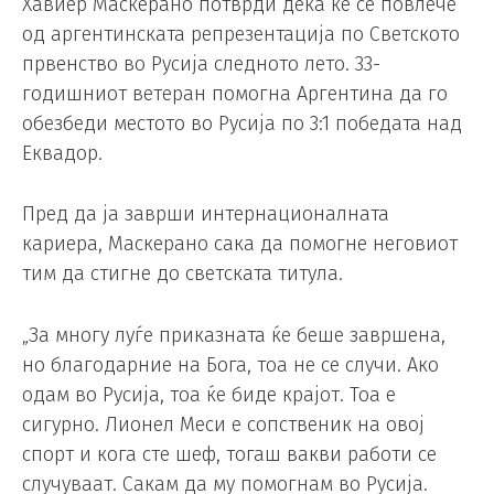
Хавиер Маскерано потврди дека ќе се повлече
од аргентинската репрезентација по Светското
првенство во Русија следното лето. 33-
годишниот ветеран помогна Аргентина да го
обезбеди местото во Русија по 3:1 победата над
Еквадор.
Пред да ја заврши интернационалната
кариера, Маскерано сака да помогне неговиот
тим да стигне до светската титула.
„За многу луѓе приказната ќе беше завршена,
но благодарние на Бога, тоа не се случи. Ако
одам во Русија, тоа ќе биде крајот. Тоа е
сигурно. Лионел Меси е сопственик на овој
спорт и кога сте шеф, тогаш вакви работи се
случуваат. Сакам да му помогнам во Русија.