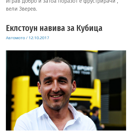
играв добро и затоа поразот е фрустрирачи“,
вели Зверев.
Еклстоун навива за Кубица
Автомото
/
12.10.2017