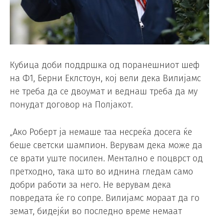
Кубица доби поддршка од поранешниот шеф
на Ф1, Берни Еклстоун, кој вели дека Вилијамс
не треба да се двоумат и веднаш треба да му
понудат договор на Полјакот.
„Ако Роберт ја немаше таа несреќа досега ќе
беше светски шампион. Верувам дека може да
се врати уште посилен. Ментално е поцврст од
претходно, така што во иднина гледам само
добри работи за него. Не верувам дека
повредата ќе го сопре. Вилијамс мораат да го
земат, бидејќи во последно време немаат