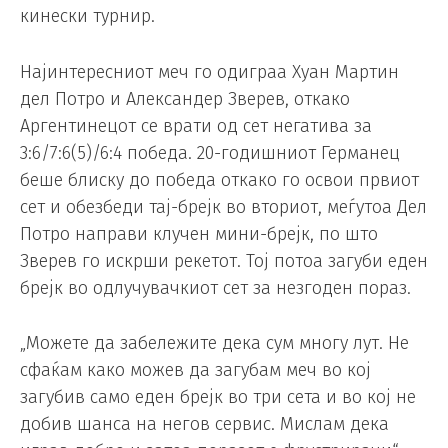
кинески турнир.
Најинтересниот меч го одиграа Хуан Мартин
дел Потро и Александер Зверев, откако
Аргентинецот се врати од сет негатива за
3:6/7:6(5)/6:4 победа. 20-годишниот Германец
беше блиску до победа откако го освои првиот
сет и обезбеди тај-брејк во вториот, меѓутоа Дел
Потро направи клучен мини-брејк, по што
Зверев го искрши рекетот. Тој потоа загуби еден
брејк во одлучувачкиот сет за незгоден пораз.
„Можете да забележите дека сум многу лут. Не
сфаќам како можев да загубам меч во кој
загубив само еден брејк во три сета и во кој не
добив шанса на негов сервис. Мислам дека