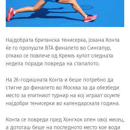
Најдобрата британска тенисерка, Јохана Конта
ќе го пропушти ВТА финалето во Сингапур,
откако се повлече од Кремљ купот следната
недела поради повреда на стапалото.
На 26-годишната Конта и беше потребно да
стигне до финалето во Москва за да обезбеди
место за елитниот турнир на кој играат осумте
најдобри тенисерки во календарската година.
Конта се повреди пред Хонгкок опен овој месец,
а дотогаш беше на последното место кое води