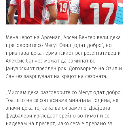
Менаџерот на Арсенал, Арсен Венгер вели дека
преговорите со Месут Озил „одат добро“, но
признава дека германскиот репрезентативец и
Алексис Санчез можат да заминат во
јануарскиот преоден рок. Договорите на Озил и
Санчез завршуваат на крајот на сезоната.
„Мислам дека разговорите со Месут одат добро.
Тоа што не се согласивме минатата година, не
значи дека тој сака да си замине. Двајцата
фудбалери изгледаат среќно во тимот и се
надевам на пресврт, иако сега е прерано за