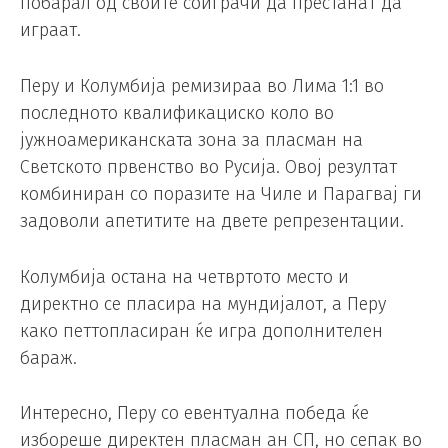
побарал од своите соиграчи да престанат да
играат.
Перу и Колумбија ремизираа во Лима 1:1 во
последното квалификациско коло во
јужноамериканската зона за пласман на
Светското првенство во Русија. Овој резултат
комбиниран со поразите на Чиле и Парагвај ги
задоволи апетитите на двете репрезентации.
Колумбија остана на четвртото место и
директно се пласира на мундијалот, а Перу
како петтопласиран ќе игра дополнителен
бараж.
Интересно, Перу со евентуална победа ќе
избореше директен пласман ан СП, но сепак во