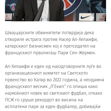
Швајцарските обвинители потврдија дека
отвориле истрага против Насер Ал-Хелаифи,
катарскиот бизнисмен кој е претседател на
францускиот прволигаш Пари Сен-Жермен.
Ал-Хелаифи е еден од најодговорните луѓе во
организациониот комитет на Светското
првенство во Катар во 2022 година, а неодамна
францускиот весник „Л’Екип“ го опиша како
најмоќниот човек во светскиот фудбал, откако
ПСЖ го сруши рекордот во висина на
исплатени пари за еден фудбалер, добивајќи