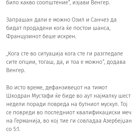
било какво соопштение“, изјави Венгер.
Запрашан дали е можно Озил и Санчез да
бидат продадени кога ќе постои шанса,
Французинот беше искрен.
„Кога сте во ситуација кога сте ги разгледале
сите опции, тогаш, да, и тоа е можно“, додава
Венгер.
Во исто време, дефанзивецот на тимот
Шкодран Мустафи ќе биде во аут најмалку шест
недели поради повреда на бутниот мускул. Тој
се повреди во последниот квалификациски меч
на Германија, во кој тие ги совладаа Азербејџан
со 5:1.