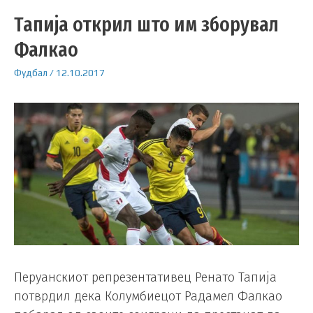
Тапија открил што им зборувал
Фалкао
Фудбал
/
12.10.2017
Перуанскиот репрезентативец Ренато Тапија
потврдил дека Колумбиецот Радамел Фалкао