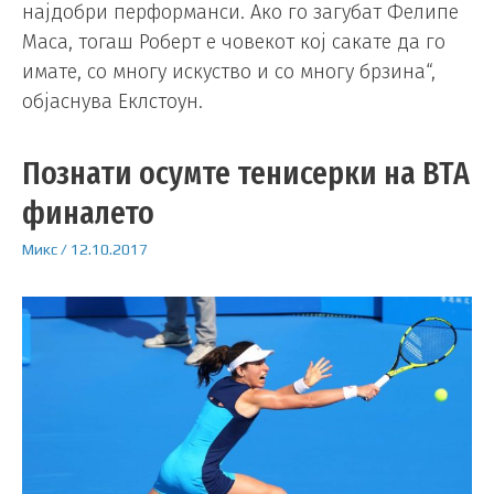
најдобри перформанси. Ако го загубат Фелипе
Маса, тогаш Роберт е човекот кој сакате да го
имате, со многу искуство и со многу брзина“,
објаснува Еклстоун.
Познати осумте тенисерки на ВТА
финалето
Микс
/
12.10.2017