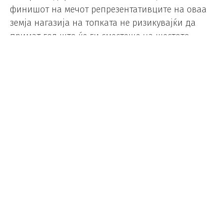
финишот на мечот репрезентативците на оваа
земја нагазија на топката не ризикувајќи да
примат гол што ќе ги сместеше на шестото
место.
„Брат, двајцата поминавме. Треба да сме среќни
со овој резултат кој ни одговара. Јас,
дефинитивно, сум среќен. Мечот го завршивме
онака како што требаше“, ова му го шепнал
Фалкао на Тапија.