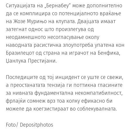
Ситуацијата на „Бернабеу“ може дополнително
да се комплицира со потенцијалното враќање
на Жозе Мурињо на клупата. Двајцата имаат
затегнат однос што произлегува од
неодамнешното несогласување околу
наводната расистичка злоупотреба упатена кон
Бразилецот од страна на играчот на Бенфика,
Џанлука Престијани.
Последиците од тој инцидент се уште се свежи,
а преостанатата тензија ги поттикна гласините
за нивната фундаментална некомпатибилност,
фрлајќи сомнеж врз тоа колку ефикасно би
можеле да коегзистираат во соблекувалната.
Foto/ Depositphotos