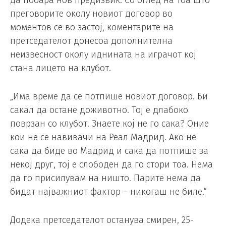
да побара нов предизвик. Со оглед на тоа што
преговорите околу новиот договор во
моментов се во застој, коментарите на
претседателот донесоа дополнителна
неизвесност околу иднината на играчот кој
стана лицето на клубот.
„Има време да се потпише новиот договор. Би
сакал да остане доживотно. Тој е длабоко
поврзан со клубот. Знаете кој не го сака? Оние
кои не се навивачи на Реал Мадрид. Ако не
сака да биде во Мадрид и сака да потпише за
некој друг, тој е слободен да го стори тоа. Нема
да го присилувам на ништо. Парите нема да
бидат најважниот фактор – никогаш не биле.“
Додека претседателот останува смирен, 25-