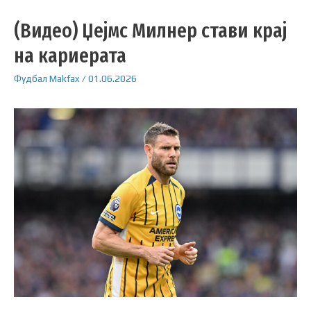
(Видео) Џејмс Милнер стави крај
на кариерата
Фудбал
Makfax
/
01.06.2026