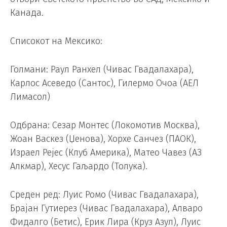
Канада.
Списокот на Мексико:
Голмани: Раул Ранхел (Чивас Гвадалахара),
Карлос Асеведо (Сантос), Гилермо Очоа (АЕЛ
Лимасол)
Одбрана: Сезар Монтес (Локомотив Москва),
Жоан Васкез (Џенова), Хорхе Санчез (ПАОК),
Израел Рејес (Клуб Америка), Матео Чавез (АЗ
Алкмар), Хесус Гаљардо (Толука).
Среден ред: Луис Ромо (Чивас Гвадалахара),
Брајан Гутиерез (Чивас Гвадалахара), Алваро
Фидалго (Бетис), Ерик Лира (Круз Азул), Луис