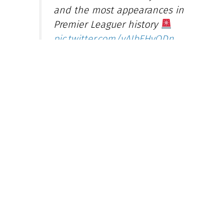
from football after 24 years
and the most appearances in
Premier Leaguer history
pic.twitter.com/yAIbEHvODn
— Sky Sports News
(@SkySportsNews)
June 1, 2026
„По 24 години во Премиер лигата, чувствувам
дека е вистинско време да ја завршам
кариерата. Никогаш не можев да сонувам дека
ќе го имам овој пат. Сите клубови одиграа
важна улога во мојата кариера и животот.
Фудбалот ми даде сè и секогаш ќе му бидам
благодарен“, напиша Милнер.