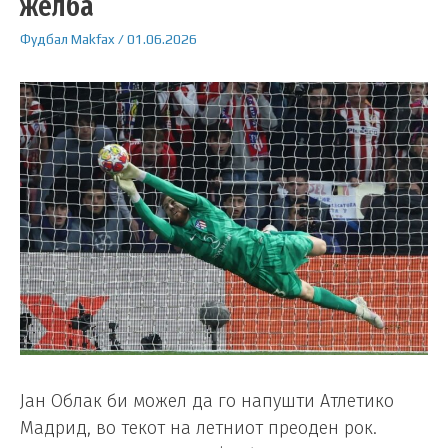
желба
Фудбал
Makfax
/
01.06.2026
Јан Облак би можел да го напушти Атлетико
Мадрид, во текот на летниот преоден рок.