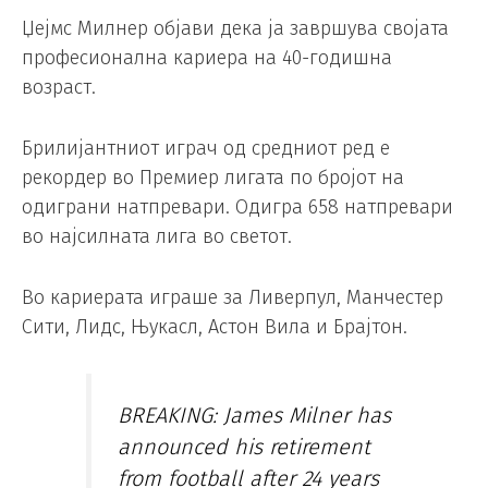
Џејмс Милнер објави дека ја завршува својата
професионална кариера на 40-годишна
возраст.
Брилијантниот играч од средниот ред е
рекордер во Премиер лигата по бројот на
одиграни натпревари. Одигра 658 натпревари
во најсилната лига во светот.
Во кариерата играше за Ливерпул, Манчестер
Сити, Лидс, Њукасл, Астон Вила и Брајтон.
BREAKING: James Milner has
announced his retirement