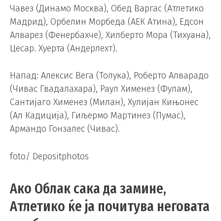
Чавез (Динамо Москва), Обед Варгас (Атлетико
Мадрид), Орбелин Морбеда (АЕК Атина), Едсон
Алварез (Фенербахче), Хилберто Мора (Тихуана),
Цесар. Хуерта (Андерлехт).
Напад: Алексис Вега (Толука), Роберто Алварадо
(Чивас Гвадалахара), Раул Хименез (Фулам),
Сантијаго Хименез (Милан), Хулијан Кињонес
(Ал Кадиција), Гиљермо Мартинез (Пумас),
Армандо Гонзалес (Чивас).
foto/ Depositphotos
Ако Облак сака да замине,
Атлетико ќе ја почитува неговата