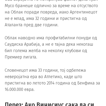
Мусо бранеше одлично за време на отсуството
на Облак поради повреда, иако Аргентинецот
не е млад, има 32 години и пристигна од
Аталанта пред две години.
Облак наводно има профитабилни понуди од
Саудиска Арабија, а не е тајна дека некогаш
бил голема желба на неколку клубови од
Премиер лигата.
Словенецот има 33 години, тој одбележа
неверојатна ера во Атлетико, каде што
пристигна во летото 2014 година од Бенфика за
16.000.000 евра.
Перез: Ако Винисиус сака да си