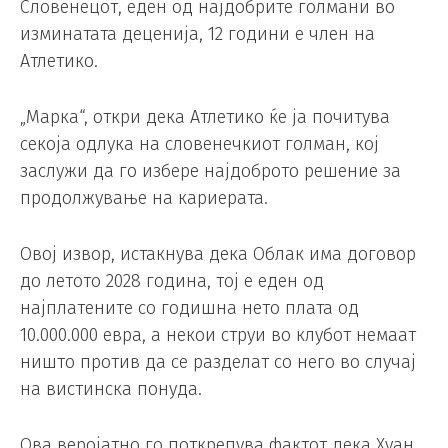
Словенецот, еден од најдобрите голмани во
изминатата деценија, 12 години е член на
Атлетико.
„Марка“, откри дека Атлетико ќе ја почитува
секоја одлука на словенечкиот голман, кој
заслужи да го избере најдоброто решение за
продолжување на кариерата.
Овој извор, истакнува дека Облак има договор
до летото 2028 година, тој е еден од
најплатените со годишна нето плата од
10.000.000 евра, а некои струи во клубот немаат
ништо против да се разделат со него во случај
на вистинска понуда.
Ова веројатно го поткрепува фактот дека Хуан