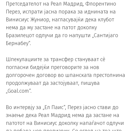
Претседателот на Реал Мадрид, Флорентино
Перез, испрати јасна порака за иднината на
Винисиус Жуниор, нагласувајќи дека клубот
нема да му застане на патот доколку
Бразилецот одлучи да го напушти „Сантијаго
Бернабеу“.
Шпекулациите за трансфер стануваат сè
погласни бидејќи преговорите за нов
долгорочен договор во шпанската престолнина
продолжуваат да застојуваат, пишува
„Goal.com“.
Во интервју за „Ел Паис“, Перез јасно стави до
знаење дека Реал Мадрид нема да застане на
патотот на Винисиус доколку напаѓачот одлучи