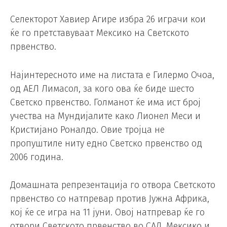
Селекторот Хавиер Агире избра 26 играчи кои
ќе го претставуваат Мексико на Светското
првенство.
Најинтересното име на листата е Гилермо Очоа,
од АЕЛ Лимасол, за кого ова ќе биде шесто
Светско првенство. Голманот ќе има ист број
учества на Мундијалите како Лионел Меси и
Кристијано Роналдо. Овие тројца не
пропуштиле ниту едно Светско првенство од
2006 година.
Домашната репрезентација го отвора Светското
првенство со натпревар против Јужна Африка,
кој ќе се игра на 11 јуни. Овој натпревар ќе го
отвори Светското првенство во САД, Мексико и