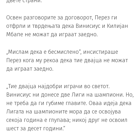
двете страни.
Освен разговорите за договорот, Перез ги
отфрли и тврдењата дека Винисиус и Килијан
Мбапе не можат да играат заедно.
„Мислам дека е бесмислено“, инсистираше
Перез кога му рекоа дека тие двајца не можат
да играат заедно.
„Тие двајца најдобри играчи во светот.
Винисиус ни донесе две Лиги на шампиони. Но,
не треба да ги губиме главите. Оваа идеја дека
Лигата на шампионите мора да се освојува
секоја година е глупава; никој друг не освоил
шест за десет години.“