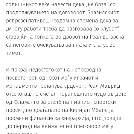
годишникот веќе навести дека „не брза“ со
продолжувањето на договорот. Бразилскиот
репрезентативец неодамна спомена дека за
„многу работи треба да разговара со клубот“,
ставајќи ја топката во дворот на Реал во врска
со неговите очекувања за плата и статус во
тимот.
И покрај недостатокот на непосредна
посветеност, односот меѓу играчот и
менаџментот останува срдечен. Реал Мадрид
отсекогаш го сметал поранешното чудо од дете
од Фламенго за столб на нивниот спортски
проект, но доаѓањето на Килијан Мбапе ја
промени финансиска хиерархија, што доведе
до период на внимателни преговори меѓу